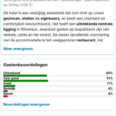
op: 29 May 2026
Dit hotel is een veelzijdig stadshotel dat zich richt op zowel
gezinnen
,
stellen
als
sightseers
, en biedt een charmant en
comfortabel toevluchtsoord. Het heeft een
uitstekende centrale
ligging
in Wimereux, waardoor gasten op loopafstand zijn van
winkels, cafés en het strand. De meest opvallende voorziening
van de accommodatie is het veelgeprezen
restaurant
, dat
consequent lof ontvangt voor de kwaliteit en het gevarieerde
Meer weergeven
menu. Gasten prijzen steevast het
attente en vriendelijke
personeel
en het heerlijke, gevarieerde ontbijtbuffet. Voor een
rustiger verblijf kunt u overwegen een kamer met uitzicht op de
Gastenbeoordelingen
tuin aan te vragen.
Uitstekend
40
%
Zeer goed
41
%
Goed
11
%
Redelijk
4
%
Slecht
4
%
Beoordelingen weergeven