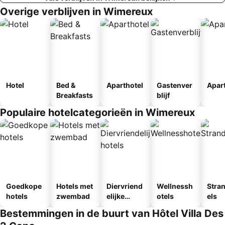
Overige verblijven in Wimereux
Hotel
Bed &
Aparthotel
Gastenver
Apar
Breakfasts
blijf
Populaire hotelcategorieën in Wimereux
Goedkope
Hotels met
Diervriend
Wellnessh
Stra
hotels
zwembad
elijke
otels
els
hotels
Bestemmingen in de buurt van Hôtel Villa Des