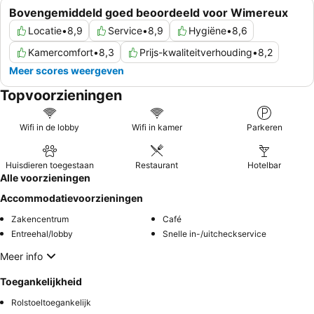
Bovengemiddeld goed beoordeeld voor Wimereux
Locatie
•
8,9
Service
•
8,9
Hygiëne
•
8,6
Kamercomfort
•
8,3
Prijs-kwaliteitverhouding
•
8,2
Meer scores weergeven
Topvoorzieningen
Wifi in de lobby
Wifi in kamer
Parkeren
Huisdieren toegestaan
Restaurant
Hotelbar
Alle voorzieningen
Accommodatievoorzieningen
Zakencentrum
Café
Entreehal/lobby
Snelle in-/uitcheckservice
Meer info
Toegankelijkheid
Rolstoeltoegankelijk