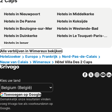
2 Caps
Hotels in Nieuwpoort
Hotels in Middelkerke
Hotels in De Panne
Hotels in Koksijde
Hotels in Boulogne-sur-Mer
Hotels in Westende-Bad
Hotels in Duinkerke
Hotels in Le Touquet-Paris-Plage
Hotels in Ieper
Alle verblijven in Wimereux bekijken
Hotelzoeker
Europa
Frankrijk
Nord-Pas-de-Calais
Nauw van Calais
Wimereux
Hôtel Villa Des 2 Caps
Facebook
Twitter
Insta
Yo
Kies uw land
Toevoegen op Google
Gemakkelijk onze resultaten vinden:
voeg trivago toe als voorkeursbron op
Google.