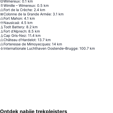
Wimereux
:
0.1
km
Wimille – Wimereux
:
0.5
km
Fort de la Crèche
:
2.4
km
Colonne de la Grande Armée
:
3.1
km
Fort Mahon
:
4.1
km
Nausicaá
:
4.5
km
Todt Battery
:
8.2
km
Fort d'Alprech
:
8.5
km
Cap Gris-Nez
:
11.4
km
Château d'Hardelot
:
13.7
km
Forteresse de Mimoyecques
:
14
km
Internationale Luchthaven Oostende–Brugge
:
100.7
km
Ontdek nabije trekpleisters