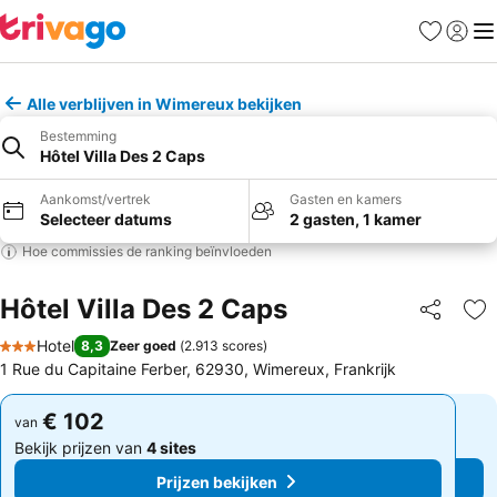
Favorieten
Aanmel
Me
Alle verblijven in Wimereux bekijken
Bestemming
Hôtel Villa Des 2 Caps
Aankomst/vertrek
Gasten en kamers
Selecteer datums
2 gasten, 1 kamer
Hoe commissies de ranking beïnvloeden
Hôtel Villa Des 2 Caps
Delen
To
Hotel
8,3
Zeer goed
(
2.913 scores
)
3 Sterren
1 Rue du Capitaine Ferber, 62930, Wimereux, Frankrijk
€ 102
€ 102
van
van
Bekijk prijzen van
4 sites
Bekijk prijzen van
4 sites
Prijzen bekijken
Prijzen bekijken