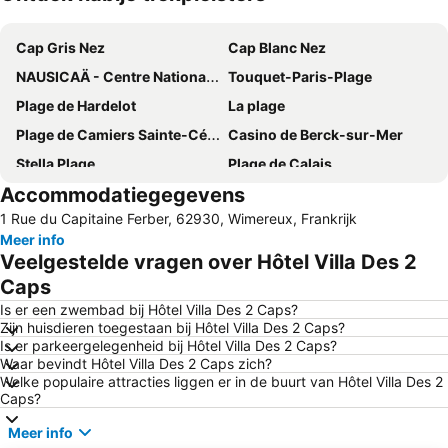
Kaart uitvouwen
Cap Gris Nez
Cap Blanc Nez
NAUSICAÄ - Centre National de la Mer
Touquet-Paris-Plage
Plage de Hardelot
La plage
Plage de Camiers Sainte-Cécile
Casino de Berck-sur-Mer
Stella Plage
Plage de Calais
Accommodatiegegevens
Port de Boulogne-Sur-Mer
Central Beach
1 Rue du Capitaine Ferber, 62930, Wimereux, Frankrijk
de Petit-Fort-Philippe
Fort Mahon Beach
Meer info
Plage de Le Portel
Bagatelle
Veelgestelde vragen over Hôtel Villa Des 2
Rencontres Internationales de Cerfs-volants
La Marie Galante
Caps
Chez Mimi
Le Touquet-Elizabeth II Airport
Is er een zwembad bij Hôtel Villa Des 2 Caps?
Zijn huisdieren toegestaan bij Hôtel Villa Des 2 Caps?
Golf d'Hardelot
Enduropale Quaduro
Is er parkeergelegenheid bij Hôtel Villa Des 2 Caps?
Waar bevindt Hôtel Villa Des 2 Caps zich?
Port de Calais
Dennlys Parc
Welke populaire attracties liggen er in de buurt van Hôtel Villa Des 2
Cité Europe
Tunnel sous la Manche Eurotunnel
Caps?
La Route du Poisson
Gare de Calais-Ville
Meer info