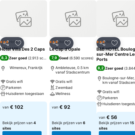
Hotel
Hotel
Hotel
3 Sterren
3 Sterren
3 Sterren
Delen
Toevoegen aan favorieten
Delen
Toevoegen aan favorieten
Delen
Toevoege
Hôtel Villa Des 2 Caps
Le Cap d'Opale
B&B HOTEL Boulo
sur-Mer Centre Le
8,3
7,9
Zeer goed
(
2.913 scores
)
Goed
(
6.590 scores
)
Ports
Wimereux, Frankrijk
Ambleteuse, 0.5 km
8,2
Zeer goed
(
3.844
vanaf Stadscentrum
Boulogne-sur-Mer, 
Gratis wifi
Gratis wifi
km vanaf Stadscen
Parkeren
Zwembad
Gratis wifi
Huisdieren toegestaan
Wellness
Parkeren
Huisdieren toegest
Prijzen bekijken
Prijzen bekijken
€ 102
€ 92
van
van
Prijzen bekijken
€ 56
van
Bekijk prijzen van
4
Bekijk prijzen van
6
Bekijk prijzen van
15
sites
sites
sites