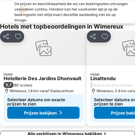
Aquaclub de Belle-Dune
Hôtel de Ville
De prijzen en beschikbaarheid die wij van boekingssites ontvangen
veranderen continu. Hierdoor kan het voorkomen dat je op de
Aqualud
Calais–Dunkerque Airport
boekingssite niet altijd exact dezelfde aanbieding ziet als op
Port Dover
White Cliffs of Dover
trivago.
Hotels met topbeoordelingen in Wimereux
Belfry
Eurotunnel
Le Parc de la Falaise
La Coupole
Delen
Toevoegen aan favorieten
Delen
Toevoegen aa
Le Marché de la Place Dalton
Château-Musée
Maison du Marbre et de la Géologie
Sportica
Dover Priory Station
Ascenseur à bateaux des Fontinettes
Cathédrale de Notre-Dame
Saint-Saulve Abbey Church
Hotel
Hotel
Hotellerie Des Jardins Dhonvault
Linattendu
AGORA
The Leas Cliff Hall
5,7
/
(
80 scores
)
Geen score beschikbaar
Wimereux, 1.8 km vanaf Stadscentrum
Wimereux, 0.9 km van
Selecteer datums om exacte
Selecteer datums o
prijzen te zien
prijzen te zien
Prijzen bekijken
Prijzen bek
Alle verblijven in Wimereux bekijken