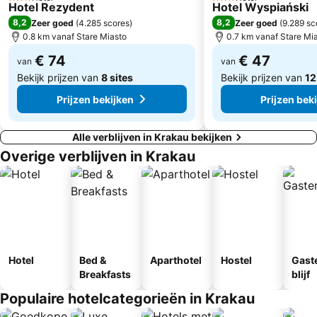
3 Sterren
3 Sterren
Hotel Rezydent
Hotel Wyspiański
8,2
8,2
Zeer goed
(
4.285 scores
)
Zeer goed
(
9.289 sc
0.8 km vanaf Stare Miasto
0.7 km vanaf Stare Mi
€ 74
€ 47
van
van
Bekijk prijzen van
8 sites
Bekijk prijzen van
12
Prijzen bekijken
Prijzen bek
Alle verblijven in Krakau bekijken
Overige verblijven in Krakau
Hotel
Bed &
Aparthotel
Hostel
Gast
Breakfasts
blijf
Populaire hotelcategorieën in Krakau