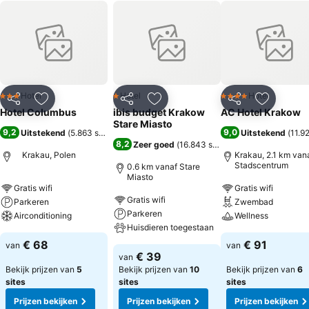
Hotel
Hotel
Hotel
3 Sterren
1 Sterren
4 Sterren
Delen
Toevoegen aan favorieten
Delen
Toevoegen aan favorieten
Delen
Toevoege
Hotel Columbus
ibis budget Krakow
AC Hotel Krakow
Stare Miasto
9,2
9,0
Uitstekend
(
5.863 scores
)
Uitstekend
(
11.9
8,2
Zeer goed
(
16.843 scores
)
Krakau, Polen
Krakau, 2.1 km van
Stadscentrum
0.6 km vanaf Stare
Miasto
Gratis wifi
Gratis wifi
Gratis wifi
Parkeren
Zwembad
Parkeren
Airconditioning
Wellness
Huisdieren toegestaan
€ 68
€ 91
van
van
€ 39
van
Bekijk prijzen van
5
Bekijk prijzen van
10
Bekijk prijzen van
6
sites
sites
sites
Prijzen bekijken
Prijzen bekijken
Prijzen bekijken