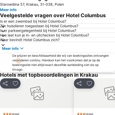
Starowiślna 57, Krakau, 31-038, Polen
Basilica of San Francesco d'Assisi
Lakenhal - Sukiennice
Meer info
Casinos Poland Novotel Bronowice
Nowa Huta
Veelgestelde vragen over Hotel Columbus
Christmas Markets
Galeria Kazimierz
Is er een zwembad bij Hotel Columbus?
Zijn huisdieren toegestaan bij Hotel Columbus?
Cerkiew Greckokatolicka pw. Podwyższenia Krzyża Świętego
Plac Jana Matejki
Is er parkeergelegenheid bij Hotel Columbus?
Stadion Miejski im. Henryka Reymana
Koninklijk Paleis - Zamek Królewski
Hoe laat kun je in- en uitchecken bij Hotel Columbus?
Waar bevindt Hotel Columbus zich?
Wawel
Hard Rock Cafe
Meer info
Old Jewish District retracing the Schindlers List
Sanctuary of Divine Mercy
De prijzen en beschikbaarheid die wij van boekingssites ontvangen
Copernicus
Ulica Stolarska
veranderen continu. Hierdoor kan het voorkomen dat je op de
Bulwary Krakowa
Targi Wielkanocne
boekingssite niet altijd exact dezelfde aanbieding ziet als op
trivago.
Galeria Krakowska
Kraków Plaza
Hotels met topbeoordelingen in Krakau
Delen
Toevoegen aan favorieten
Delen
Toevoegen aa
Hotel
Hotel