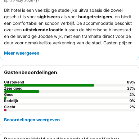
op: 29 May 2026
Dit hotel is een veelzijdige stedelijke uitvalsbasis die zowel
geschikt is voor
sightseers
als voor
budgetreizigers
, en biedt
een comfortabel en schoon verblijf. De accommodatie beschikt
over een
uitstekende locatie
tussen de historische binnenstad
en de levendige Joodse wijk, met een tramhalte direct voor de
deur voor gemakkelijke verkenning van de stad. Gasten prijzen
consequent het
gevarieerde en uitgebreide ontbijt
, met warme
Meer weergeven
opties en verse continentale selecties, wat zorgt voor een
bevredigende start van de dag. Het
receptieteam
wordt vaak
geprezen om hun uitzonderlijke behulpzaamheid en efficiëntie,
Gastenbeoordelingen
en assisteert met alles van het boeken van uitstapjes tot vroege
ontbijtpakketten. Voor een rustiger verblijf kunt u overwegen
Uitstekend
69
%
een kamer aan de achterzijde van het hotel aan te vragen.
Zeer goed
27
%
Goed
2
%
Redelijk
0
%
Slecht
2
%
Beoordelingen weergeven