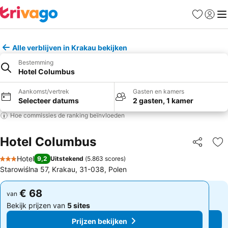
Favorieten
Aanmel
Me
Alle verblijven in Krakau bekijken
Bestemming
Hotel Columbus
Aankomst/vertrek
Gasten en kamers
Selecteer datums
2 gasten, 1 kamer
Hoe commissies de ranking beïnvloeden
Hotel Columbus
Delen
To
Hotel
9,2
Uitstekend
(
5.863 scores
)
3 Sterren
Starowiślna 57, Krakau, 31-038, Polen
€ 68
€ 68
van
van
Bekijk prijzen van
5 sites
Bekijk prijzen van
5 sites
Prijzen bekijken
Prijzen bekijken