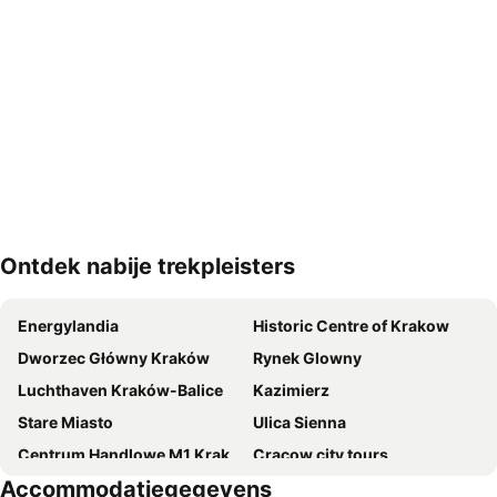
Ontdek nabije trekpleisters
Kaart uitvouwen
Energylandia
Historic Centre of Krakow
Dworzec Główny Kraków
Rynek Glowny
Luchthaven Kraków-Balice
Kazimierz
Stare Miasto
Ulica Sienna
Centrum Handlowe M1 Kraków
Cracow city tours
Accommodatiegegevens
Dębniki
Bieżanów-Prokocim