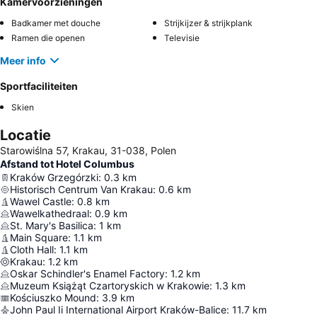
Kamervoorzieningen
Badkamer met douche
Strijkijzer & strijkplank
Ramen die openen
Televisie
Meer info
Sportfaciliteiten
Skien
Locatie
Starowiślna 57, Krakau, 31-038, Polen
Afstand tot Hotel Columbus
Kraków Grzegórzki
:
0.3
km
Historisch Centrum Van Krakau
:
0.6
km
Wawel Castle
:
0.8
km
Wawelkathedraal
:
0.9
km
St. Mary's Basilica
:
1
km
Main Square
:
1.1
km
Cloth Hall
:
1.1
km
Krakau
:
1.2
km
Oskar Schindler's Enamel Factory
:
1.2
km
Muzeum Książąt Czartoryskich w Krakowie
:
1.3
km
Kościuszko Mound
:
3.9
km
John Paul Ii International Airport Kraków-Balice
:
11.7
km