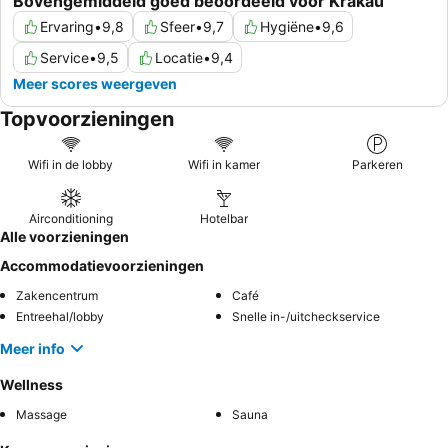
Bovengemiddeld goed beoordeeld voor Krakau
Ervaring
•
9,8
Sfeer
•
9,7
Hygiëne
•
9,6
Service
•
9,5
Locatie
•
9,4
Meer scores weergeven
Topvoorzieningen
Wifi in de lobby
Wifi in kamer
Parkeren
Airconditioning
Hotelbar
Alle voorzieningen
Accommodatievoorzieningen
Zakencentrum
Café
Entreehal/lobby
Snelle in-/uitcheckservice
Meer info
Wellness
Massage
Sauna