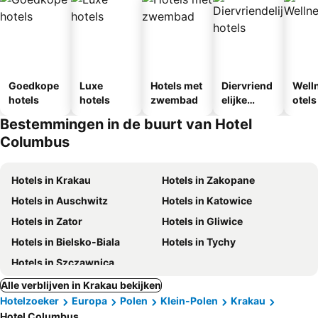
Goedkope
Luxe
Hotels met
Diervriend
Well
hotels
hotels
zwembad
elijke
otels
hotels
Bestemmingen in de buurt van Hotel
Columbus
Hotels in Krakau
Hotels in Zakopane
Hotels in Auschwitz
Hotels in Katowice
Hotels in Zator
Hotels in Gliwice
Hotels in Bielsko-Biala
Hotels in Tychy
Hotels in Szczawnica
Alle verblijven in Krakau bekijken
Hotelzoeker
Europa
Polen
Klein-Polen
Krakau
Hotel Columbus