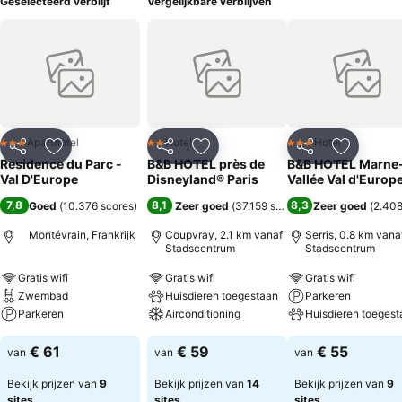
Geselecteerd verblijf
Vergelijkbare verblijven
Aparthotel
Hotel
Hotel
3 Sterren
2 Sterren
3 Sterren
Delen
Toevoegen aan favorieten
Delen
Toevoegen aan favorieten
Delen
Toevoege
Residence du Parc -
B&B HOTEL près de
B&B HOTEL Marne-
Val D'Europe
Disneyland® Paris
Vallée Val d'Europ
7,8
8,1
8,3
Goed
(
10.376 scores
)
Zeer goed
(
37.159 scores
)
Zeer goed
(
2.408
Montévrain, Frankrijk
Coupvray, 2.1 km vanaf
Serris, 0.8 km vana
Stadscentrum
Stadscentrum
Gratis wifi
Gratis wifi
Gratis wifi
Zwembad
Huisdieren toegestaan
Parkeren
Parkeren
Airconditioning
Huisdieren toegest
€ 61
€ 59
€ 55
van
van
van
Bekijk prijzen van
9
Bekijk prijzen van
14
Bekijk prijzen van
9
sites
sites
sites