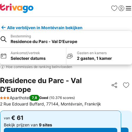
Favorieten
Aanmel
Me
Alle verblijven in Montévrain bekijken
Bestemming
Residence du Parc - Val D'Europe
Aankomst/vertrek
Gasten en kamers
Selecteer datums
2 gasten, 1 kamer
Hoe commissies de ranking beïnvloeden
Residence du Parc - Val
D'Europe
Delen
To
Aparthotel
7,8
Goed
(
10.376 scores
)
3 Sterren
2 Rue Edouard Buffard, 77144, Montévrain, Frankrijk
€ 61
€ 61
van
van
Bekijk prijzen van
9 sites
Bekijk prijzen van
9 sites