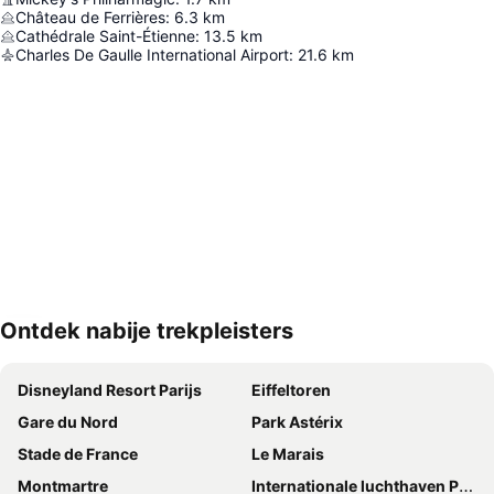
Château de Ferrières
:
6.3
km
Cathédrale Saint-Étienne
:
13.5
km
Charles De Gaulle International Airport
:
21.6
km
Ontdek nabije trekpleisters
Kaart uitvouwen
Disneyland Resort Parijs
Eiffeltoren
Gare du Nord
Park Astérix
Stade de France
Le Marais
Montmartre
Internationale luchthaven Parijs-Charles de Gaulle