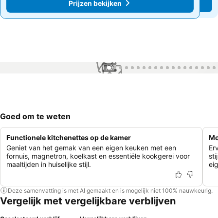
Prijzen bekijken
Prijzen bekijken
1 / 97
Goed om te weten
Functionele kitchenettes op de kamer
Mo
Geniet van het gemak van een eigen keuken met een
Er
fornuis, magnetron, koelkast en essentiële kookgerei voor
st
maaltijden in huiselijke stijl.
ei
Deze samenvatting is met AI gemaakt en is mogelijk niet 100% nauwkeurig.
Vergelijk met vergelijkbare verblijven