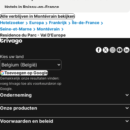
Hotels in Roissy-en-France
Alle verblijven in Montévrain bekijken
Hotelzoeker
Europa
Frankrijk
Île-de-France
Seine-et-Marne
Montévrain
Residence du Parc - Val D'Europe
Facebook
Twitter
Insta
Yo
Kies uw land
Toevoegen op Google
Gemakkelijk onze resultaten vinden:
voeg trivago toe als voorkeursbron op
Google.
Onderneming
Onze producten
Voorwaarden en beleid