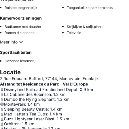
Rolstoeltoegankelijk
Toegankelijke parkeerplaats
Kamervoorzieningen
Badkamer met douche
Strijkijzer & strijkplank
Ramen die openen
Televisie
Meer info
Sportfaciliteiten
Gezonde levensstijl
Locatie
2 Rue Edouard Buffard, 77144, Montévrain, Frankrijk
Afstand tot Residence du Parc - Val D'Europe
Disneyland Railroad Frontierland Depot
:
0.9
km
La Cabane des Robinson
:
1.2
km
Dumbo the Flying Elephant
:
1.3
km
Montévrain
:
1.4
km
Sleeping Beauty Castle
:
1.4
km
Mad Hatter's Tea Cups
:
1.4
km
Buzz Lightyear Laser Blast
:
1.5
km
Orbitron
:
1.5
km
Mickey's Philharmagic
:
1.7
km