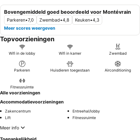
Bovengemiddeld goed beoordeeld voor Montévrain
Parkeren
•
7,0
Zwembad
•
4,8
Keuken
•
4,3
Meer scores weergeven
Topvoorzieningen
Wifi in de lobby
Wifi in kamer
Zwembad
Parkeren
Huisdieren toegestaan
Airconditioning
Fitnessruimte
Alle voorzieningen
Accommodatievoorzieningen
Zakencentrum
Entreehal/lobby
Lift
Fitnessruimte
Meer info
Toegankelijkheid