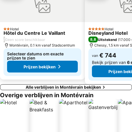
Quartier Latin
L'Olympia
La Villette
19th district Buttes-Chaumont
4th district Hôtel-de-Ville
Salle Pleyel
14th district Observatoire
Notre-Dame Cathedral
Hotel
Hotel
2 Sterren
5 Sterren
Hôtel du Centre Le Vaillant
Disneyland Hotel
Gare de l'Est
St-Germain-des-Prés
/
8,8
Geen score beschikbaar
Uitstekend
(
17.000 
Notre-Dame
Centre commercial International Val d'Europe
Montévrain, 0.1 km vanaf Stadscentrum
Chessy, 1.5 km vanaf 
Selecteer datums om exacte
€ 744
van
prijzen te zien
Bekijk prijzen van
6 
Prijzen bekijken
Prijzen bek
Alle verblijven in Montévrain bekijken
Overige verblijven in Montévrain