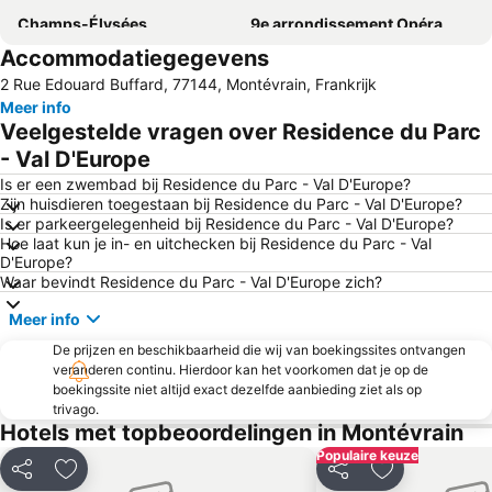
Champs-Élysées
9e arrondissement Opéra
Accommodatiegegevens
Bercy
8e arrondissement Champs-Élysées
2 Rue Edouard Buffard, 77144, Montévrain, Frankrijk
1e arrondissement Louvre
Arc de Triomphe (Parijs)
Meer info
7th district Palais Bourbon
6th district Luxembourg
Veelgestelde vragen over Residence du Parc
10th district Entrepôt
Gare de Lyon
- Val D'Europe
18th district la Butte-Montmartre
Luchthaven Orly
Is er een zwembad bij Residence du Parc - Val D'Europe?
Zijn huisdieren toegestaan bij Residence du Parc - Val D'Europe?
15th district Vaugirard
Paris Expo Porte de Versailles
Is er parkeergelegenheid bij Residence du Parc - Val D'Europe?
Hoe laat kun je in- en uitchecken bij Residence du Parc - Val
Stadion Roland-Garros
5th district Panthéon
D'Europe?
16th district Passy
Gare du Nord Metro Station
Waar bevindt Residence du Parc - Val D'Europe zich?
Louvre
Parc des Princes
Meer info
La Défense
Moulin Rouge
De prijzen en beschikbaarheid die wij van boekingssites ontvangen
veranderen continu. Hierdoor kan het voorkomen dat je op de
AccorHotels Arena
3rd district Temple
boekingssite niet altijd exact dezelfde aanbieding ziet als op
11th district Popincourt
Disney Village
trivago.
Hotels met topbeoordelingen in Montévrain
2nd district la Bourse
Palais des Congrès de Paris
Populaire keuze
Gare Montparnasse
La Défense - Grande Arche
Delen
Toevoegen aan favorieten
Delen
Toevoegen aa