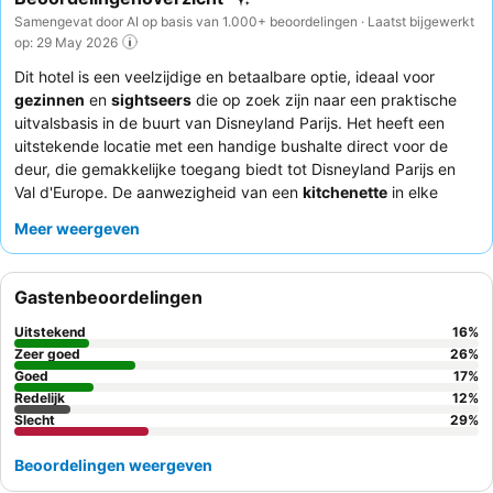
Samengevat door AI op basis van 1.000+ beoordelingen · Laatst bijgewerkt
op: 29 May 2026
Dit hotel is een veelzijdige en betaalbare optie, ideaal voor
gezinnen
en
sightseers
die op zoek zijn naar een praktische
uitvalsbasis in de buurt van Disneyland Parijs. Het heeft een
uitstekende locatie met een handige bushalte direct voor de
deur, die gemakkelijke toegang biedt tot Disneyland Parijs en
Val d'Europe. De aanwezigheid van een
kitchenette
in elke
ruime en comfortabele kamer biedt uitstekende flexibiliteit voor
Meer weergeven
het bereiden van maaltijden, een aanzienlijk voordeel voor
prijsbewuste reizigers. Gasten prijzen consequent het over het
algemeen vriendelijke en behulpzame receptiepersoneel, en het
Gastenbeoordelingen
ontbijt, hoewel soms druk, biedt een gemakkelijke start van de
dag met een verscheidenheid aan opties. Voor de beste
Uitstekend
16
%
ervaring kunt u overwegen een kamer weg van de hoofdweg
Zeer goed
26
%
aan te vragen voor een rustiger verblijf.
Goed
17
%
Redelijk
12
%
Slecht
29
%
Beoordelingen weergeven