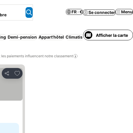
FR · €
Menu
Se connecter
bre
Afficher la carte
ing
Demi-pension
Appart'hôtel
Climatisation
Maison/appartemen
les paiements influencent notre classement
Ajouter à mes favoris
Partager