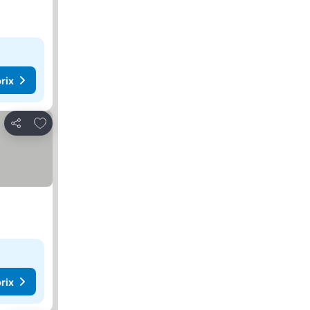
rix
Ajouter à mes favoris
Partager
rix