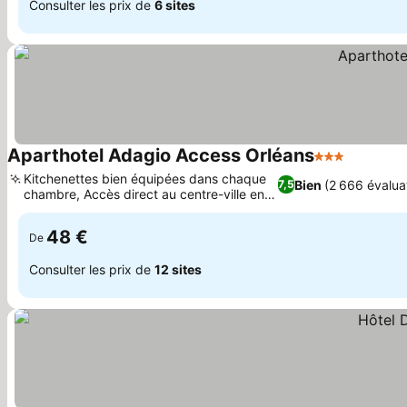
Consulter les prix de
6 sites
Aparthotel Adagio Access Orléans
3 Étoiles
Kitchenettes bien équipées dans chaque
Bien
(2 666 évalua
7,5
chambre, Accès direct au centre-ville en
tram
48 €
De
Consulter les prix de
12 sites