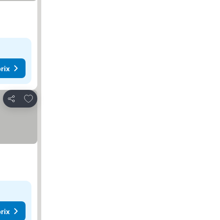
rix
Ajouter à mes favoris
Partager
rix