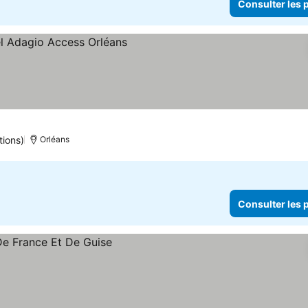
Consulter les p
tions)
Orléans
Consulter les p