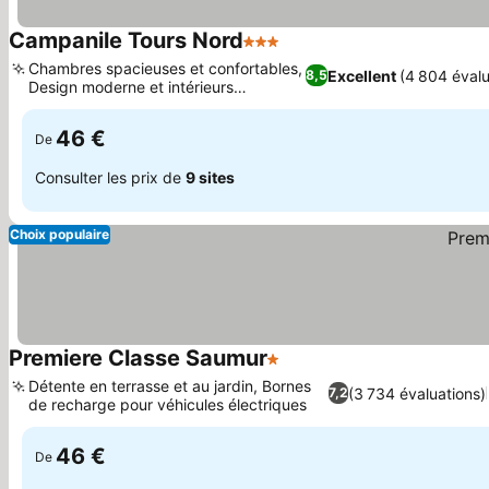
Campanile Tours Nord
3 Étoiles
Chambres spacieuses et confortables,
Excellent
(4 804 évalu
8,5
Design moderne et intérieurs
impeccables
46 €
De
Consulter les prix de
9 sites
Choix populaire
Premiere Classe Saumur
1 Étoiles
Détente en terrasse et au jardin, Bornes
(3 734 évaluations)
7,2
de recharge pour véhicules électriques
46 €
De