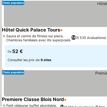
Choix populaire
Hôtel Quick Palace Tours
1 Étoiles
Sauna et centre de fitness sur place,
(5 535 évaluations)
7,4
Chambres familiales avec lits superposés
52 €
De
Consulter les prix de
6 sites
Choix populaire
Premiere Classe Blois Nord
1 Étoiles
Petit-déjeuner buffet abordable,
7,1
Blois