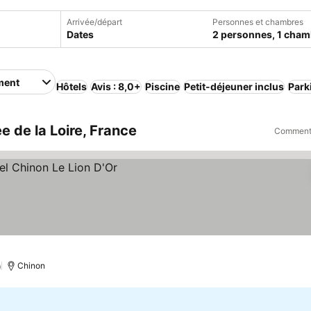
Arrivée/départ
Personnes et chambres
Dates
2 personnes, 1 cham
ment
Hôtels
Avis : 8,0+
Piscine
Petit-déjeuner inclus
Park
 de la Loire, France
Comment 
)
Chinon