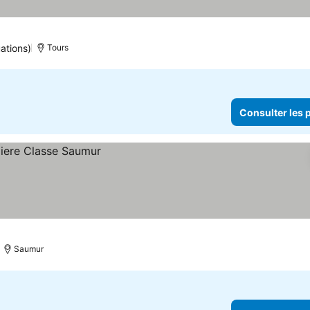
ations)
Tours
Consulter les p
Saumur