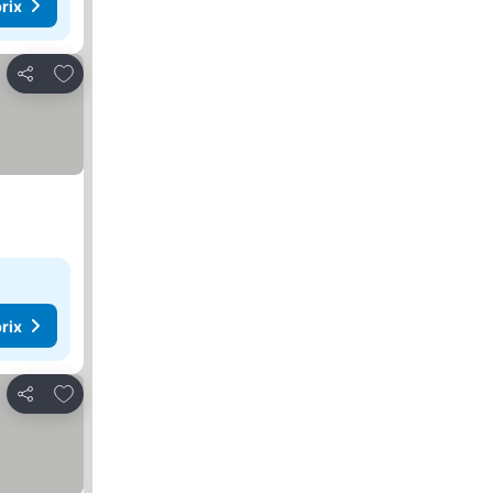
rix
Ajouter à mes favoris
Partager
rix
Ajouter à mes favoris
Partager