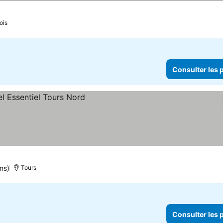
ois
Consulter les p
ns)
Tours
Consulter les p