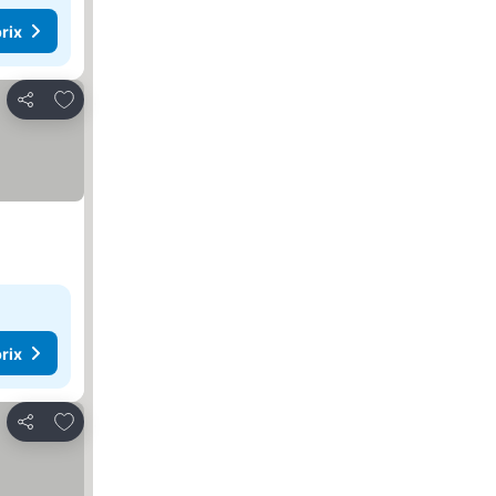
rix
Ajouter à mes favoris
Partager
rix
Ajouter à mes favoris
Partager