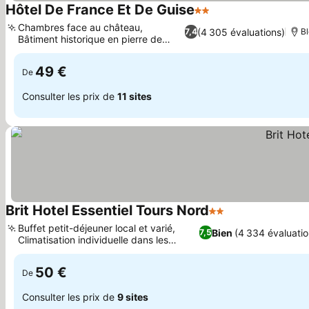
Hôtel De France Et De Guise
2 Étoiles
Chambres face au château,
(4 305 évaluations)
7,4
Bl
Bâtiment historique en pierre de
1891
49 €
De
Consulter les prix de
11 sites
Brit Hotel Essentiel Tours Nord
2 Étoiles
Buffet petit-déjeuner local et varié,
Bien
(4 334 évaluatio
7,5
Climatisation individuelle dans les
chambres
50 €
De
Consulter les prix de
9 sites