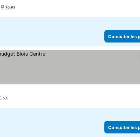
Tours
Consulter les p
Blois
Consulter les p