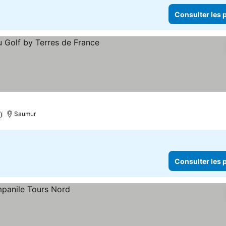
Consulter les p
)
Saumur
Consulter les p