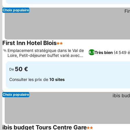
Choix populaire
First Inn Hotel Blois
2 Étoiles
Emplacement stratégique dans le Val de
Très bien
(4 549 é
8,3
Loire, Petit-déjeuner buffet varié avec
options locales
50 €
De
Consulter les prix de
10 sites
Choix populaire
ibis budget Tours Centre Gare