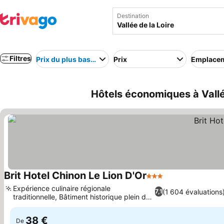
Destination
Filtres
Prix du plus bas au plus élevé
Prix
Emplace
Hôtels économiques à Vallée
Brit Hotel Chinon Le Lion D'Or
3 Étoiles
Expérience culinaire régionale
(1 604 évaluations
7,1
traditionnelle, Bâtiment historique plein de
caractère
38 €
De