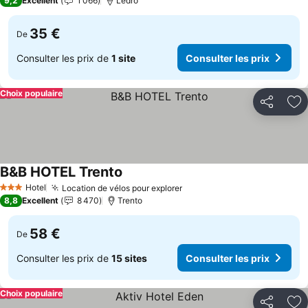
9,2
Excellent
1 066
Ledro
35 €
De
Consulter les prix de
1 site
Consulter les prix
Choix populaire
Partager
Aj
B&B HOTEL Trento
Consulter les prix
Hotel
Location de vélos pour explorer
Consulter les prix
3 Étoiles
8,8
Excellent
8 470
Trento
58 €
De
Consulter les prix de
15 sites
Consulter les prix
Choix populaire