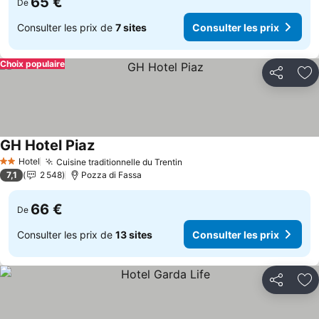
65 €
De
Consulter les prix de
7 sites
Consulter les prix
Choix populaire
Partager
Aj
GH Hotel Piaz
Consulter les prix
Hotel
Cuisine traditionnelle du Trentin
Consulter les prix
2 Étoiles
7,1
2 548
Pozza di Fassa
66 €
De
Consulter les prix de
13 sites
Consulter les prix
Partager
Aj