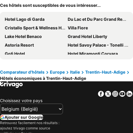
Ces hôtels sont susceptibles de vous intéresser...
Hotel Lago di Garda
Du Lac et Du Parc Grand Resort
Cristallo Sport & Wellness Hotel
Villa Fiore
Lake Hotel Benaco
Grand Hotel Liberty
Astoria Resort
Hotel Savoy Palace - Tonelli Hotels
Gotì Hotel
Hotel Miramonti Corvara
Hotel Hubertus
Parc Hotel Flora
Brione Green Resort
Grand Hotel Wolkenstein
Comparateur d'hôtels
Europe
Italie
Trentin-Haut-Adige
Hôtels économiques à Trentin-Haut-Adige
Adler Meryem Wellness Hotel
Hotel Chalet Al Foss
Brenta Dolomites
Bio & Wellnesshotel Pazeider
Facebook
Twitter
Insta
Yo
Hotel Ideal Park
Hotel Europa - Skypool & Panorama
Choisissez votre pays
Hotel La Perla
Monroc Hotel
Hotel Everest Arco
Hotel Sole Relax & Panorama
Ajouter sur Google
Good Life Hotel Garden
B&B HOTEL Trento
Retrouvez facilement nos résultats :
ajoutez trivago comme source
epOche Hotel 1889
Boutique & Fashion Hotel Maciaconi