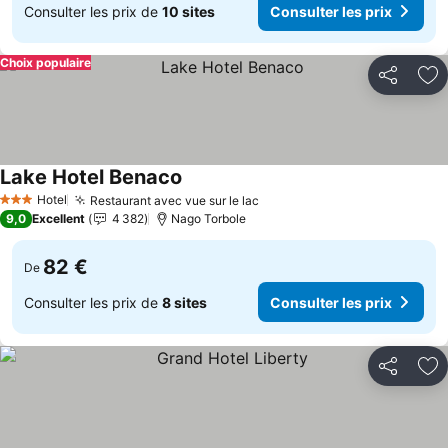
Consulter les prix de
10 sites
Consulter les prix
Choix populaire
Partager
Aj
Lake Hotel Benaco
Consulter les prix
Hotel
Restaurant avec vue sur le lac
Consulter les prix
3 Étoiles
9,0
Excellent
4 382
Nago Torbole
82 €
De
Consulter les prix de
8 sites
Consulter les prix
Partager
Aj