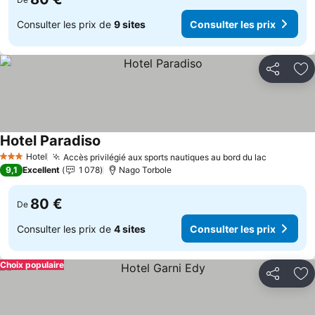
Consulter les prix de
9 sites
Consulter les prix
Partager
Aj
Hotel Paradiso
Consulter les prix
Hotel
Accès privilégié aux sports nautiques au bord du lac
Consulter
3 Étoiles
9,1
Excellent
1 078
Nago Torbole
80 €
De
Consulter les prix de
4 sites
Consulter les prix
Choix populaire
Partager
Aj