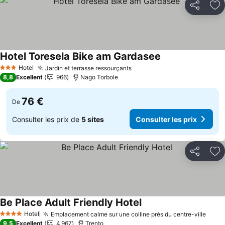
Partager
Aj
Hotel Toresela Bike am Gardasee
Consulter les pri
Hotel
Jardin et terrasse ressourçants
Consulter les prix
3 Étoiles
8,8
Excellent
966
Nago Torbole
76 €
De
Consulter les prix de
5 sites
Consulter les prix
Partager
Aj
Be Place Adult Friendly Hotel
Consulter les prix
Hotel
Emplacement calme sur une colline près du centre-ville
Consu
4 Étoiles
9,5
Excellent
4 967
Trento