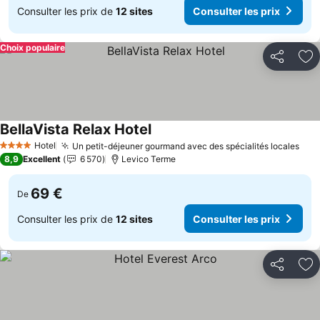
Consulter les prix de
12 sites
Consulter les prix
Choix populaire
Partager
Aj
BellaVista Relax Hotel
Consulter les prix
Hotel
Un petit-déjeuner gourmand avec des spécialités locales
Cons
4 Étoiles
8,9
Excellent
6 570
Levico Terme
69 €
De
Consulter les prix de
12 sites
Consulter les prix
Partager
Aj