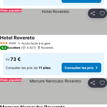
Choix populaire
Partager
Aj
Hotel Rovereto
Consulter les prix
Hotel
Accès facile à la gare
Consulter les prix
3 Étoiles
9,2
Excellent
4 307
Rovereto
73 €
De
Consulter les prix de
11 sites
Consulter les prix
Choix populaire
Partager
Aj