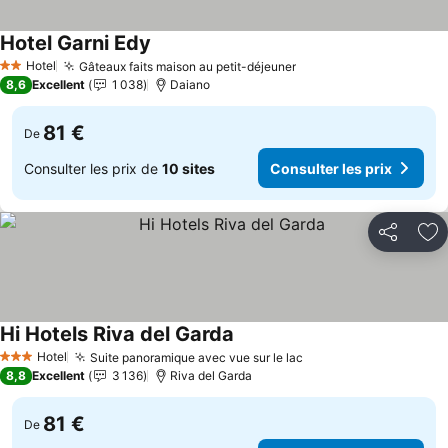
Hotel Garni Edy
Consulter les prix
Hotel
Gâteaux faits maison au petit-déjeuner
Consulter les prix
2 Étoiles
8,6
Excellent
1 038
Daiano
81 €
De
Consulter les prix de
10 sites
Consulter les prix
Partager
Aj
Hi Hotels Riva del Garda
Consulter les prix
Hotel
Suite panoramique avec vue sur le lac
Consulter les prix
3 Étoiles
8,8
Excellent
3 136
Riva del Garda
81 €
De