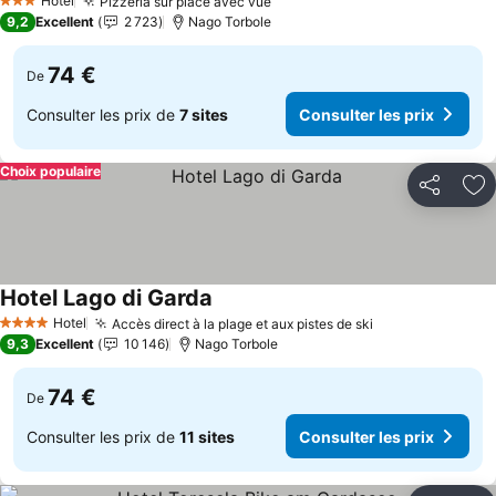
Hotel
Pizzeria sur place avec vue
Consulter les prix
3 Étoiles
9,2
Excellent
2 723
Nago Torbole
74 €
De
Consulter les prix de
7 sites
Consulter les prix
Choix populaire
Partager
Aj
Hotel Lago di Garda
Consulter les prix
Hotel
Accès direct à la plage et aux pistes de ski
Consulter les p
4 Étoiles
9,3
Excellent
10 146
Nago Torbole
74 €
De
Consulter les prix de
11 sites
Consulter les prix