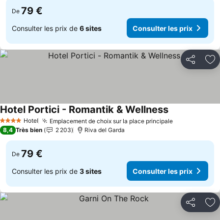
79 €
De
Consulter les prix de
6 sites
Consulter les prix
Partager
Aj
Hotel Portici - Romantik & Wellness
Consulter les 
Hotel
Emplacement de choix sur la place principale
Consulter les
4 Étoiles
8,4
Très bien
2 203
Riva del Garda
79 €
De
Consulter les prix de
3 sites
Consulter les prix
Partager
Aj