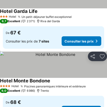
Hotel Garda Life
Consulter les prix
Hotel
Un petit-déjeuner buffet exceptionnel
Consulter les prix
3 Étoiles
9,7
Excellent
2 371
Riva del Garda
67 €
De
Consulter les prix de
7 sites
Consulter les prix
Partager
Aj
Hotel Monte Bondone
Consulter les prix
Hotel
Piscines panoramiques intérieure et extérieure
Consulter le
4 Étoiles
9,0
Excellent
6 986
Trento
68 €
De