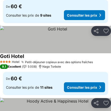
60 €
De
Consulter les prix de
9 sites
Consulter les prix
Partager
Aj
Gotì Hotel
Consulter les prix
Hotel
Petit-déjeuner copieux avec des options fraîches
Consulter 
4 Étoiles
9,1
Excellent
5 008
Nago Torbole
60 €
De
Consulter les prix de
11 sites
Consulter les prix
Partager
Aj