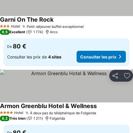
Garni On The Rock
Consulter les prix
Hotel
Petit-déjeuner buffet exceptionnel
Consulter les prix
3 Étoiles
9,5
Excellent
1 774
Arco
80 €
De
Consulter les prix de
4 sites
Consulter les prix
Partager
Aj
Armon Greenblu Hotel & Wellness
Consulter les pr
Hotel
À deux pas du téléphérique de Folgarida
Consulter les pr
4 Étoiles
8,2
Très bien
1 211
Folgarida
80 €
De