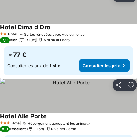
Hotel Cima d'Oro
Consulter les prix
Hotel
Suites rénovées avec vue sur le lac
Consulter les prix
2 Étoiles
7,9
Bien
3 105
Molina di Ledro
77 €
De
Consulter les prix de
1 site
Consulter les prix
Partager
Aj
Hotel Alle Porte
Consulter les prix
Hotel
Hébergement acceptant les animaux
Consulter les prix
3 Étoiles
8,9
Excellent
1 158
Riva del Garda