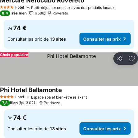
Mercure Nerocubo Rovereto
Consulter les prix
Hotel
Petit-déjeuner copieux avec des produits locaux
Consulter 
4 Étoiles
8,4
Très bien
6 586
Rovereto
74 €
De
Consulter les prix de
13 sites
Consulter les prix
Choix populaire
Partager
Aj
Phi Hotel Bellamonte
Consulter les prix
Hotel
Espace spa et bien-être relaxant
Consulter les prix
4 Étoiles
7,8
Bien
3 021
Predazzo
74 €
De
Consulter les prix de
13 sites
Consulter les prix