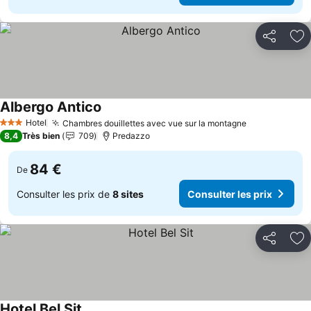
Partager
Aj
Albergo Antico
Consulter les prix
Hotel
Chambres douillettes avec vue sur la montagne
Consulter le
3 Étoiles
8,4
Très bien
709
Predazzo
84 €
De
Consulter les prix de
8 sites
Consulter les prix
Partager
Aj
Hotel Bel Sit