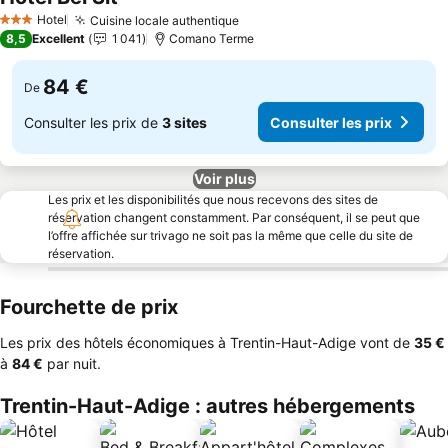
Consulter les prix
Hotel
Cuisine locale authentique
Consulter les prix
3 Étoiles
8,5
Excellent
1 041
Comano Terme
84 €
De
Consulter les prix de
3 sites
Consulter les prix
Voir plus
Les prix et les disponibilités que nous recevons des sites de
réservation changent constamment. Par conséquent, il se peut que
l’offre affichée sur trivago ne soit pas la même que celle du site de
réservation.
Fourchette de prix
Les prix des hôtels économiques à Trentin-Haut-Adige vont de
‎35 €
à
‎84 €
par nuit.
Trentin-Haut-Adige : autres hébergements