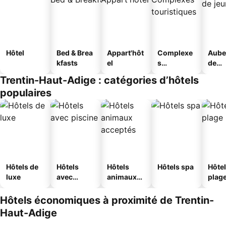
Hôtel
Bed & Brea
Appart'hôt
Complexe
Aube
kfasts
el
s
de
touristique
jeun
Trentin-Haut-Adige : catégories d’hôtels
s
populaires
Hôtels de
Hôtels
Hôtels
Hôtels spa
Hôtel
luxe
avec
animaux
plag
piscine
acceptés
Hôtels économiques à proximité de Trentin-
Haut-Adige