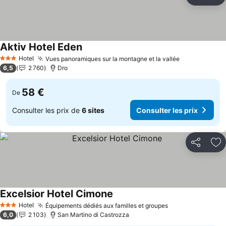
Partager
Aj
Aktiv Hotel Eden
Consulter les prix
Hotel
Vues panoramiques sur la montagne et la vallée
Consulter le
3 Étoiles
6,5
2 760
Dro
58 €
De
Consulter les prix de
6 sites
Consulter les prix
Partager
Aj
Excelsior Hotel Cimone
Consulter les prix
Hotel
Équipements dédiés aux familles et groupes
Consulter les p
3 Étoiles
6,0
2 103
San Martino di Castrozza