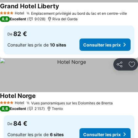
Grand Hotel Liberty
Consulter les prix
Hotel
Emplacement privilégié au bord du lac et en centre-ville
Consu
4 Étoiles
8,8
Excellent
9 028
Riva del Garda
82 €
De
Consulter les prix de
10 sites
Consulter les prix
Partager
Aj
Hotel Norge
Consulter les prix
Hotel
Vues panoramiques sur les Dolomites de Brenta
Consulter l
4 Étoiles
8,6
Excellent
2 157
Trento
84 €
De
Consulter les prix de
6 sites
Consulter les prix