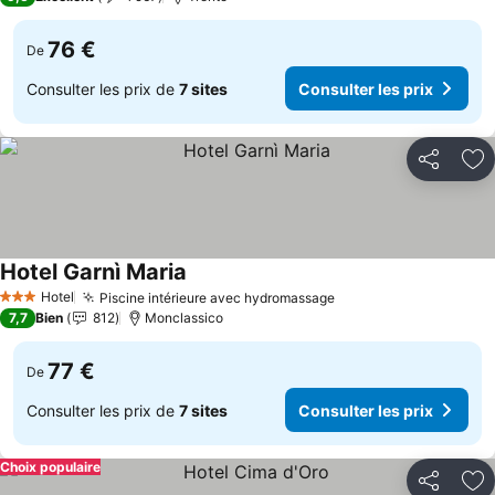
76 €
De
Consulter les prix de
7 sites
Consulter les prix
Partager
Aj
Hotel Garnì Maria
Consulter les prix
Hotel
Piscine intérieure avec hydromassage
Consulter les prix
3 Étoiles
7,7
Bien
812
Monclassico
77 €
De
Consulter les prix de
7 sites
Consulter les prix
Choix populaire
Partager
Aj