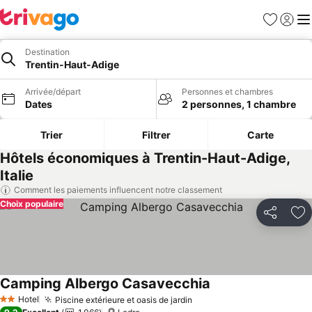
Favoris
Se con
Me
Destination
Trentin-Haut-Adige
Arrivée/départ
Personnes et chambres
Dates
2 personnes, 1 chambre
Trier
Filtrer
Carte
Hôtels économiques à Trentin-Haut-Adige,
Italie
Comment les paiements influencent notre classement
Choix populaire
Partager
Aj
Camping Albergo Casavecchia
Consulter les prix
Hotel
Piscine extérieure et oasis de jardin
Consulter les prix
2 Étoiles