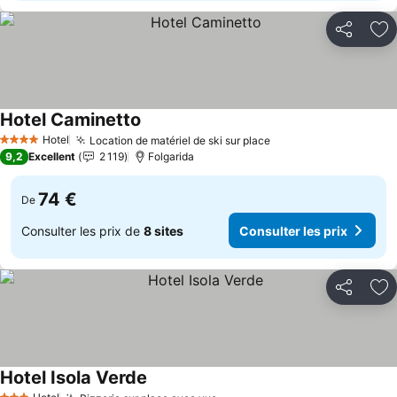
Partager
Aj
Hotel Caminetto
Consulter les prix
Hotel
Location de matériel de ski sur place
Consulter les prix
4 Étoiles
9,2
Excellent
2 119
Folgarida
74 €
De
Consulter les prix de
8 sites
Consulter les prix
Partager
Aj
Hotel Isola Verde
Consulter les prix