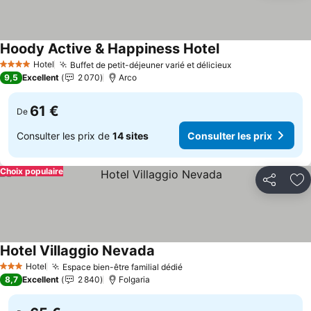
Hoody Active & Happiness Hotel
Consulter les prix
Hotel
Buffet de petit-déjeuner varié et délicieux
Consulter les p
4 Étoiles
9,5
Excellent
2 070
Arco
61 €
De
Consulter les prix de
14 sites
Consulter les prix
Choix populaire
Partager
Aj
Hotel Villaggio Nevada
Consulter les prix
Hotel
Espace bien-être familial dédié
Consulter les prix
3 Étoiles
8,7
Excellent
2 840
Folgaria