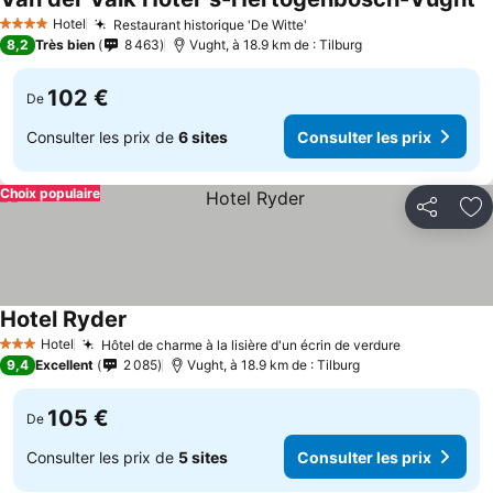
Hotel
Restaurant historique 'De Witte'
4 Étoiles
8,2
Très bien
8 463
Vught, à 18.9 km de : Tilburg
102 €
De
Consulter les prix de
6 sites
Consulter les prix
Choix populaire
Partager
Aj
Hotel Ryder
Hotel
Hôtel de charme à la lisière d'un écrin de verdure
3 Étoiles
9,4
Excellent
2 085
Vught, à 18.9 km de : Tilburg
105 €
De
Consulter les prix de
5 sites
Consulter les prix