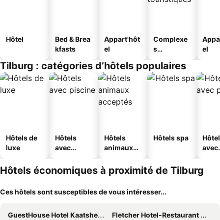
Hôtel
Bed & Brea
Appart'hôt
Complexe
Appa
kfasts
el
s
el
touristique
Tilburg : catégories d’hôtels populaires
s
Hôtels de
Hôtels
Hôtels
Hôtels spa
Hôte
luxe
avec
animaux
avec
piscine
acceptés
park
Hôtels économiques à proximité de Tilburg
Ces hôtels sont susceptibles de vous intéresser...
GuestHouse Hotel Kaatsheuvel
Fletcher Hotel-Restaurant Waalwijk