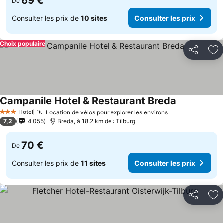
69 €
De
Consulter les prix de
10 sites
Consulter les prix
Choix populaire
Partager
Aj
Campanile Hotel & Restaurant Breda
Hotel
Location de vélos pour explorer les environs
3 Étoiles
7,2
4 055
Breda, à 18.2 km de : Tilburg
70 €
De
Consulter les prix de
11 sites
Consulter les prix
Partager
Aj