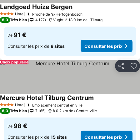
Landgoed Huize Bergen
Hotel
Proche de 's-Hertogenbosch
4 Étoiles
8,3
Très bien
4 127
Vught, à 18.0 km de : Tilburg
91 €
De
Consulter les prix de
8 sites
Consulter les prix
Choix populaire
Partager
Aj
Mercure Hotel Tilburg Centrum
Hotel
Emplacement central en ville
4 Étoiles
8,3
Très bien
7 165
à 0.2 km de : Centre-ville
98 €
De
Consulter les prix de
15 sites
Consulter les prix