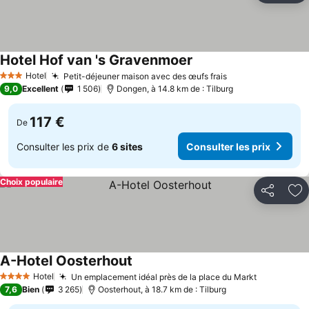
Hotel Hof van 's Gravenmoer
Hotel
Petit-déjeuner maison avec des œufs frais
3 Étoiles
9,0
Excellent
1 506
Dongen, à 14.8 km de : Tilburg
117 €
De
Consulter les prix de
6 sites
Consulter les prix
Choix populaire
Partager
Aj
A-Hotel Oosterhout
Hotel
Un emplacement idéal près de la place du Markt
4 Étoiles
7,6
Bien
3 265
Oosterhout, à 18.7 km de : Tilburg