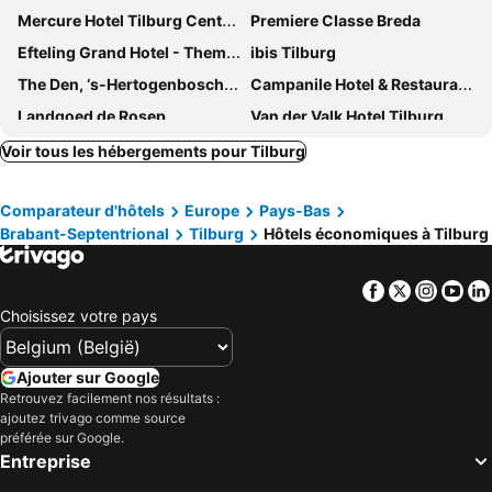
Mercure Hotel Tilburg Centrum
Premiere Classe Breda
Efteling Grand Hotel - Theme Park tickets included
ibis Tilburg
The Den, ‘s-Hertogenbosch, a Tribute Portfolio Hotel
Campanile Hotel & Restaurant Breda
Landgoed de Rosep
Van der Valk Hotel Tilburg
Van der Valk Hotel Gilze-Tilburg
Hotel 't Peperhuys
Voir tous les hébergements pour Tilburg
Bastion Hotel Tilburg
Hotel de Slapende Hollander
Comparateur d'hôtels
Europe
Pays-Bas
Van der Valk Hotel 's-Hertogenbosch-Vught
Fletcher Hotel-Restaurant Boschoord
Brabant-Septentrional
Tilburg
Hôtels économiques à Tilburg
Klooster Nieuwkerk Goirle
Gr8 Hotel Oosterhout
A-Hotel Oosterhout
Fletcher Hotel-Restaurant Oisterwijk-Tilburg
Facebook
Twitter
Insta
Yo
Hotel De Villa
City Hotel Tilburg
Choisissez votre pays
Boutique Hotel en B&B De Zwammenberg
Hotel Emilia
Hotel Brasserie Den Engel
Hotel Hof van 's Gravenmoer
Ajouter sur Google
Retrouvez facilement nos résultats :
Hotel Cafe 't Zonneke
Fletcher Hotel-Restaurant Prinsen
ajoutez trivago comme source
Landgoed Huize Bergen
Hotel de Leijhof Oisterwijk
préférée sur Google.
Entreprise
Hotel & Restaurant - Auberge De Hilver
Natuurpoort van Loon