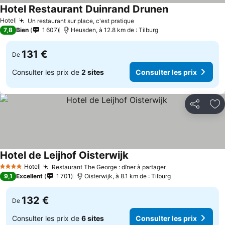
Hotel Restaurant Duinrand Drunen
Hotel
Un restaurant sur place, c'est pratique
7,8
Bien
1 607
Heusden, à 12.8 km de : Tilburg
131 €
De
Consulter les prix de
2 sites
Consulter les prix
Partager
Aj
Hotel de Leijhof Oisterwijk
Hotel
Restaurant The George : dîner à partager
4 Étoiles
9,1
Excellent
1 701
Oisterwijk, à 8.1 km de : Tilburg
132 €
De
Consulter les prix de
6 sites
Consulter les prix