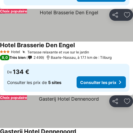
Choix populaire
Partager
Aj
Hotel Brasserie Den Engel
Hotel
Terrasse relaxante et vue sur le jardin
3 Étoiles
8,0
Très bien
2 499
Baarle-Nassau, à 17.1 km de : Tilburg
134 €
De
Consulter les prix de
5 sites
Consulter les prix
Choix populaire
Partager
Aj
Gasterij Hotel Dennenoord