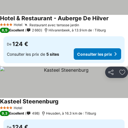
Hotel & Restaurant - Auberge De Hilver
Hotel
Restaurant avec terrasse jardin
4 Étoiles
8,5
Excellent
2 660
Hilvarenbeek, à 13.9 km de : Tilburg
124 €
De
Consulter les prix de
5 sites
Consulter les prix
Partager
Aj
Kasteel Steenenburg
Hotel
4 Étoiles
9,3
Excellent
498
Heusden, à 16.3 km de : Tilburg
124 €
De