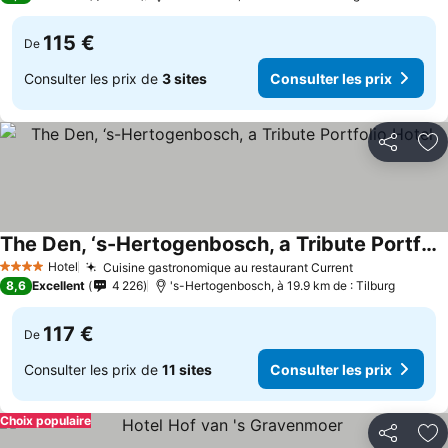
115 €
De
Consulter les prix de
3 sites
Consulter les prix
Partager
Aj
The Den, ‘s-Hertogenbosch, a Tribute Portfolio Hotel
Hotel
Cuisine gastronomique au restaurant Current
4 Étoiles
8,6
Excellent
4 226
's-Hertogenbosch, à 19.9 km de : Tilburg
117 €
De
Consulter les prix de
11 sites
Consulter les prix
Choix populaire
Partager
Aj