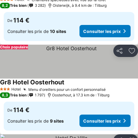
4 Étoiles
8,2
Très bien
3 282
Oisterwijk, à 9.4 km de : Tilburg
114 €
De
Consulter les prix de
10 sites
Consulter les prix
Choix populaire
Partager
Aj
Gr8 Hotel Oosterhout
Hotel
Menu d'oreillers pour un confort personnalisé
3 Étoiles
8,3
Très bien
1 797
Oosterhout, à 17.3 km de : Tilburg
114 €
De
Consulter les prix de
9 sites
Consulter les prix