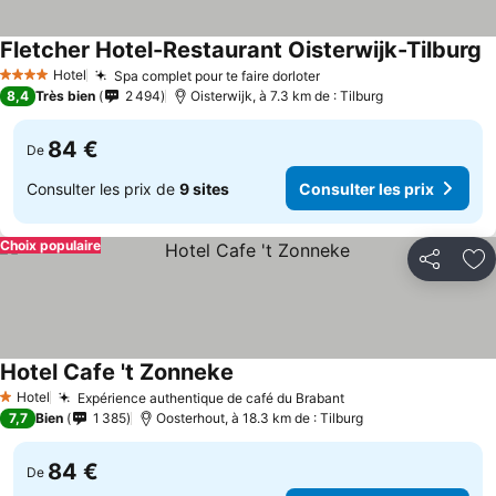
Fletcher Hotel-Restaurant Oisterwijk-Tilburg
Hotel
Spa complet pour te faire dorloter
4 Étoiles
8,4
Très bien
2 494
Oisterwijk, à 7.3 km de : Tilburg
84 €
De
Consulter les prix de
9 sites
Consulter les prix
Choix populaire
Partager
Aj
Hotel Cafe 't Zonneke
Hotel
Expérience authentique de café du Brabant
1 Étoiles
7,7
Bien
1 385
Oosterhout, à 18.3 km de : Tilburg
84 €
De