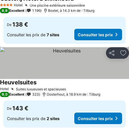
Hotel
Une piscine extérieure saisonnière
4 Étoiles
8,9
Excellent
1 196
Boxtel, à 14.3 km de : Tilburg
138 €
De
Consulter les prix de
7 sites
Consulter les prix
Partager
Aj
Heuvelsuites
Hotel
Suites luxueuses et spacieuses
9,0
Excellent
323
Oosterhout, à 18.9 km de : Tilburg
143 €
De
Consulter les prix de
2 sites
Consulter les prix