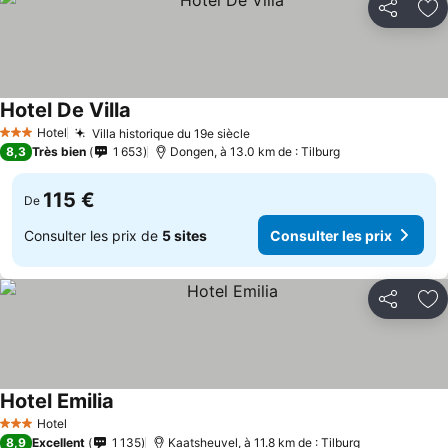
Partager
Aj
Hotel De Villa
Hotel
Villa historique du 19e siècle
3 Étoiles
8,3
Très bien
1 653
Dongen, à 13.0 km de : Tilburg
115 €
De
Consulter les prix de
5 sites
Consulter les prix
Partager
Aj
Hotel Emilia
Hotel
3 Étoiles
8,9
Excellent
1 135
Kaatsheuvel, à 11.8 km de : Tilburg