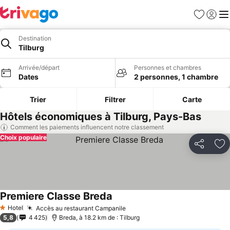
Favoris
Se con
Me
Destination
Tilburg
Arrivée/départ
Personnes et chambres
Dates
2 personnes, 1 chambre
Trier
Filtrer
Carte
Hôtels économiques à Tilburg, Pays-Bas
Comment les paiements influencent notre classement
Choix populaire
Partager
Aj
Premiere Classe Breda
Hotel
Accès au restaurant Campanile
1 Étoiles
5,8
4 425
Breda, à 18.2 km de : Tilburg