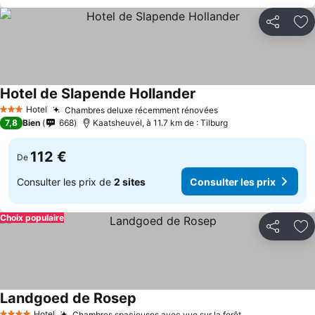
Partager
Aj
Hotel de Slapende Hollander
Hotel
Chambres deluxe récemment rénovées
3 Étoiles
7,8
Bien
668
Kaatsheuvel, à 11.7 km de : Tilburg
112 €
De
Consulter les prix de
2 sites
Consulter les prix
Choix populaire
Partager
Aj
Landgoed de Rosep
Hotel
Chambres spacieuses avec vue sur la forêt