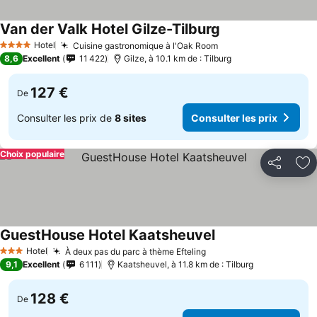
Van der Valk Hotel Gilze-Tilburg
Hotel
Cuisine gastronomique à l'Oak Room
4 Étoiles
8,6
Excellent
11 422
Gilze, à 10.1 km de : Tilburg
127 €
De
Consulter les prix de
8 sites
Consulter les prix
Choix populaire
Partager
Aj
GuestHouse Hotel Kaatsheuvel
Hotel
À deux pas du parc à thème Efteling
3 Étoiles
9,1
Excellent
6 111
Kaatsheuvel, à 11.8 km de : Tilburg
128 €
De