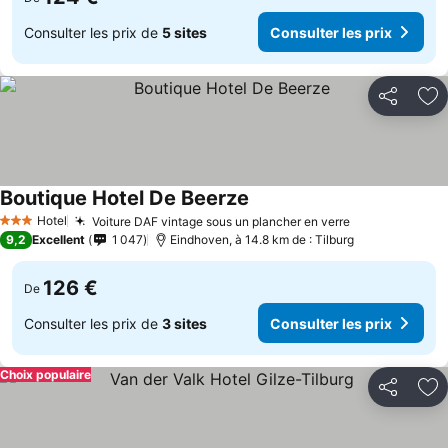
Consulter les prix de
5 sites
Consulter les prix
Partager
Aj
Boutique Hotel De Beerze
Hotel
Voiture DAF vintage sous un plancher en verre
3 Étoiles
9,2
Excellent
1 047
Eindhoven, à 14.8 km de : Tilburg
126 €
De
Consulter les prix de
3 sites
Consulter les prix
Choix populaire
Partager
Aj