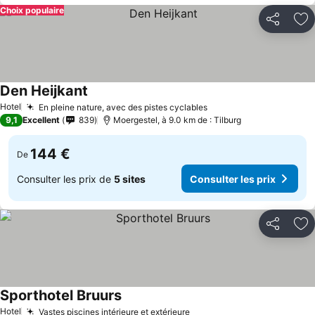
Choix populaire
Partager
Aj
Den Heijkant
Hotel
En pleine nature, avec des pistes cyclables
9,1
Excellent
839
Moergestel, à 9.0 km de : Tilburg
144 €
De
Consulter les prix de
5 sites
Consulter les prix
Partager
Aj
Sporthotel Bruurs
Hotel
Vastes piscines intérieure et extérieure