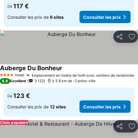
117 €
De
Consulter les prix de
6 sites
Consulter les prix
Partager
Aj
Auberge Du Bonheur
Hotel
Emplacement en lisière de forêt avec sentiers de randonnée
4 Étoiles
8,8
Excellent
3 122
à 3.8 km de : Centre-ville
123 €
De
Consulter les prix de
12 sites
Consulter les prix
Choix populaire
Partager
Aj