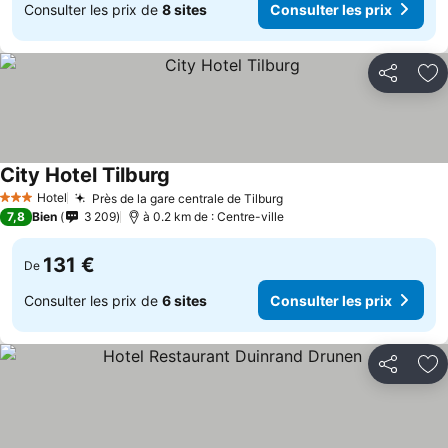
Consulter les prix de
8 sites
Consulter les prix
Partager
Aj
City Hotel Tilburg
Hotel
Près de la gare centrale de Tilburg
3 Étoiles
7,8
Bien
3 209
à 0.2 km de : Centre-ville
131 €
De
Consulter les prix de
6 sites
Consulter les prix
Partager
Aj