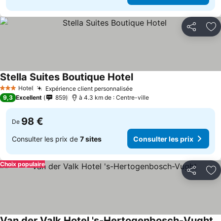
Partager
Aj
Stella Suites Boutique Hotel
Hotel
Expérience client personnalisée
3 Étoiles
9,3
Excellent
859
à 4.3 km de : Centre-ville
98 €
De
Consulter les prix de
7 sites
Consulter les prix
Choix populaire
Partager
Aj
Van der Valk Hotel 's-Hertogenbosch-Vught