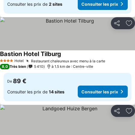
Consulter les prix de
2 sites
Consulter les prix
Partager
Aj
Bastion Hotel Tilburg
Hotel
Restaurant chaleureux avec menu à la carte
4 Étoiles
8,0
Très bien
5 410
à 1.5 km de : Centre-ville
89 €
De
Consulter les prix de
14 sites
Consulter les prix
Partager
Aj