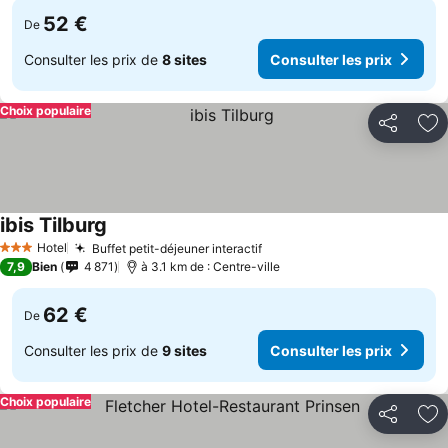
52 €
De
Consulter les prix de
8 sites
Consulter les prix
Choix populaire
Partager
Aj
ibis Tilburg
Hotel
Buffet petit-déjeuner interactif
3 Étoiles
7,9
Bien
4 871
à 3.1 km de : Centre-ville
62 €
De
Consulter les prix de
9 sites
Consulter les prix
Choix populaire
Partager
Aj