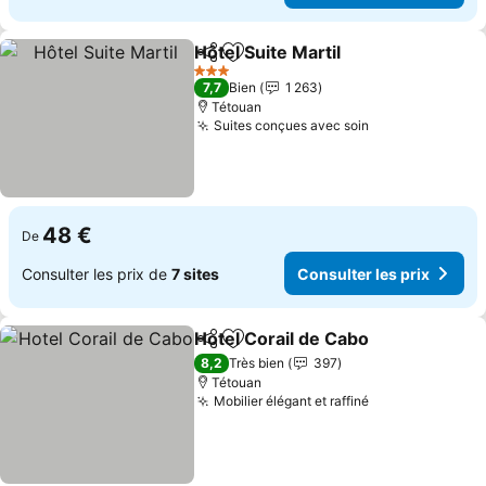
Hôtel Suite Martil
Partager
Ajouter à mes favoris
3 Étoiles
7,7
Bien
1 263
Tétouan
Suites conçues avec soin
48 €
De
Consulter les prix de
7 sites
Consulter les prix
Hotel Corail de Cabo
Partager
Ajouter à mes favoris
8,2
Très bien
397
Tétouan
Mobilier élégant et raffiné