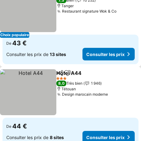
7,5
Bien
10 252
Tanger
Restaurant signature Wok & Co
Choix populaire
43 €
De
Consulter les prix de
13 sites
Consulter les prix
Hotel A44
Partager
Ajouter à mes favoris
3 Étoiles
8,0
Très bien
1 946
Tétouan
Design marocain moderne
44 €
De
Consulter les prix de
8 sites
Consulter les prix