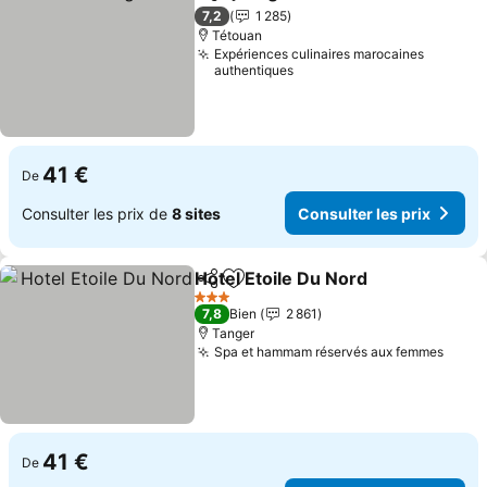
Partager
Ajouter à mes favoris
7,2
1 285
Tétouan
Expériences culinaires marocaines
authentiques
41 €
De
Consulter les prix de
8 sites
Consulter les prix
Hotel Etoile Du Nord
Partager
Ajouter à mes favoris
3 Étoiles
7,8
Bien
2 861
Tanger
Spa et hammam réservés aux femmes
41 €
De