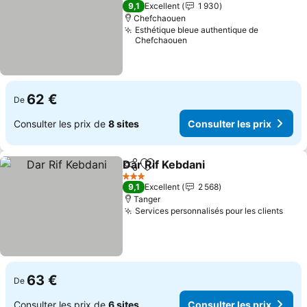
3 Étoiles
9,1
Excellent
1 930
Chefchaouen
Esthétique bleue authentique de
Chefchaouen
62 €
De
Consulter les prix de
8 sites
Consulter les prix
Dar Rif Kebdani
Partager
Ajouter à mes favoris
3 Étoiles
9,1
Excellent
2 568
Tanger
Services personnalisés pour les clients
63 €
De
Consulter les prix de
6 sites
Consulter les prix