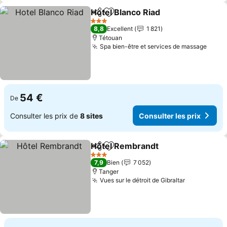
Hotel Blanco Riad
Partager
Ajouter à mes favoris
3 Étoiles
8,8
Excellent
1 821
Tétouan
Spa bien-être et services de massage
54 €
De
Consulter les prix de
8 sites
Consulter les prix
Hôtel Rembrandt
Partager
Ajouter à mes favoris
3 Étoiles
7,9
Bien
7 052
Tanger
Vues sur le détroit de Gibraltar