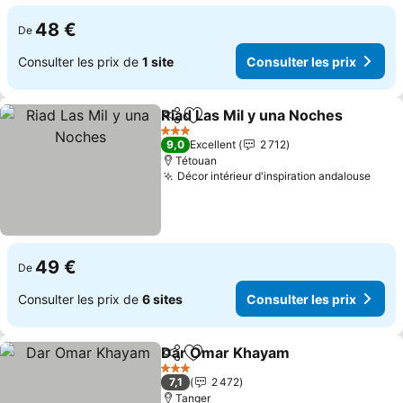
48 €
De
Consulter les prix de
1 site
Consulter les prix
Riad Las Mil y una Noches
Partager
Ajouter à mes favoris
3 Étoiles
9,0
Excellent
2 712
Tétouan
Décor intérieur d'inspiration andalouse
49 €
De
Consulter les prix de
6 sites
Consulter les prix
Dar Omar Khayam
Partager
Ajouter à mes favoris
3 Étoiles
7,1
2 472
Tanger