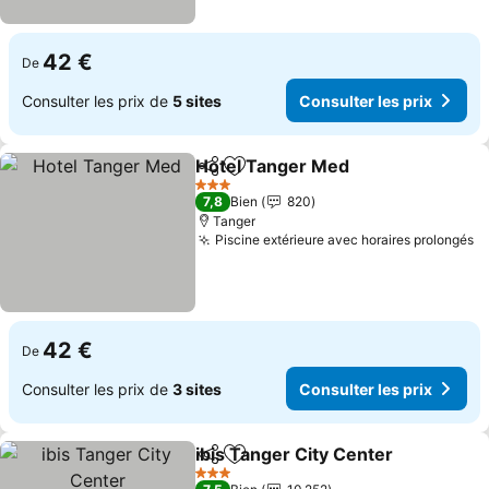
42 €
De
Consulter les prix de
5 sites
Consulter les prix
Hotel Tanger Med
Partager
Ajouter à mes favoris
3 Étoiles
7,8
Bien
820
Tanger
Piscine extérieure avec horaires prolongés
42 €
De
Consulter les prix de
3 sites
Consulter les prix
ibis Tanger City Center
Partager
Ajouter à mes favoris
3 Étoiles