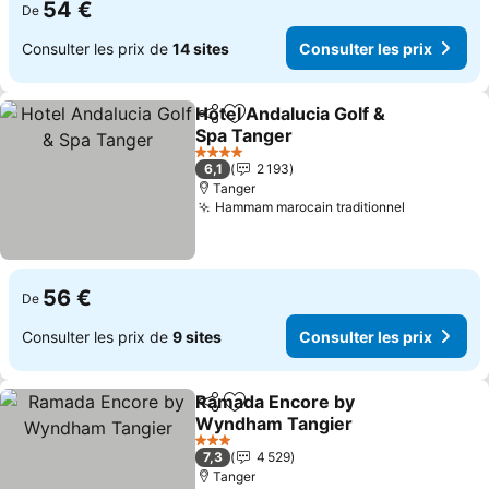
54 €
De
Consulter les prix de
14 sites
Consulter les prix
Hotel Andalucia Golf &
Partager
Ajouter à mes favoris
Spa Tanger
4 Étoiles
6,1
2 193
Tanger
Hammam marocain traditionnel
56 €
De
Consulter les prix de
9 sites
Consulter les prix
Ramada Encore by
Partager
Ajouter à mes favoris
Wyndham Tangier
3 Étoiles
7,3
4 529
Tanger