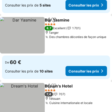
Consulter les prix de
5 sites
Consulter les prix
Dar Yasmine
Partager
Ajouter à mes favoris
4 Étoiles
8,7
Excellent
1 701
Tanger
Des chambres décorées de façon unique
60 €
De
Consulter les prix de
10 sites
Consulter les prix
Dream's Hotel
Partager
Ajouter à mes favoris
4 Étoiles
7,4
707
Tétouan
Cuisine internationale et locale