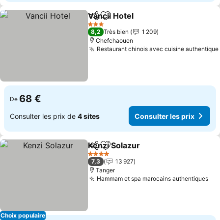
Vancii Hotel
Partager
Ajouter à mes favoris
3 Étoiles
8,2
Très bien
1 209
Chefchaouen
Restaurant chinois avec cuisine authentique
68 €
De
Consulter les prix de
4 sites
Consulter les prix
Kenzi Solazur
Partager
Ajouter à mes favoris
4 Étoiles
7,3
13 927
Tanger
Hammam et spa marocains authentiques
Choix populaire