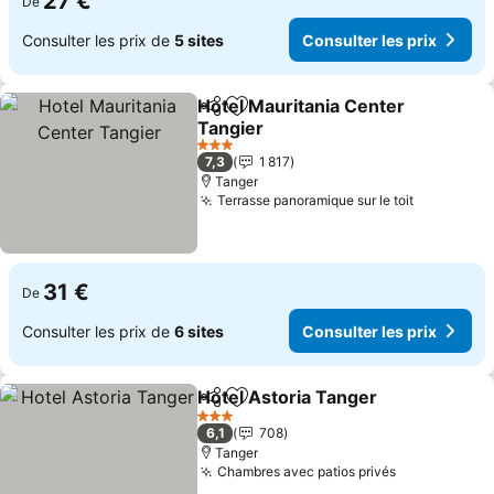
27 €
De
Consulter les prix de
5 sites
Consulter les prix
Hotel Mauritania Center
Partager
Ajouter à mes favoris
Tangier
3 Étoiles
7,3
1 817
Tanger
Terrasse panoramique sur le toit
31 €
De
Consulter les prix de
6 sites
Consulter les prix
Hotel Astoria Tanger
Partager
Ajouter à mes favoris
3 Étoiles
6,1
708
Tanger
Chambres avec patios privés