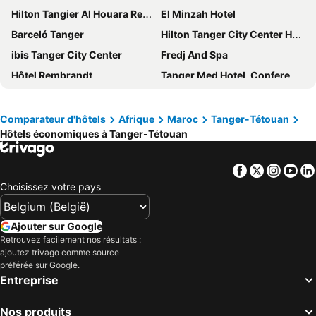
Hilton Tangier Al Houara Resort & Spa
El Minzah Hotel
Barceló Tanger
Hilton Tanger City Center Hotel & Residences
ibis Tanger City Center
Fredj And Spa
Hôtel Rembrandt
Tanger Med Hotel, Conference & Catering
Dixil Garden Tanger Malabata
Marina Bay City Center
Grand Mogador Sea View & Spa
Grand Hotel Villa de France
Comparateur d'hôtels
Afrique
Maroc
Tanger-Tétouan
Hôtels économiques à Tanger-Tétouan
Hotel Etoile Du Nord
Mövenpick Hotel & Casino Malabata Tanger
UMH Tarik Hotel
Royal Tulip City Center
Facebook
Twitter
Insta
Yo
Pestana Tanger City Center
Hotel Tanjah Flandria
Choisissez votre pays
Hotel Mauritania Center Tangier
Sofitel Tamuda Bay Beach and Spa
Hotel Chellah
Lixus Beach Resort
Ajouter sur Google
Hotel Andalucia Golf & Spa Tanger
Idou Malabata Beach and SPA
Retrouvez facilement nos résultats :
ajoutez trivago comme source
Fairmont Tazi Palace Tangier
Hotel Farah Tanger
préférée sur Google.
Entreprise
Hotel Palace
Mia Hotels Tanger
Hotel El Djenina
Free Zone Hotel
Nos produits