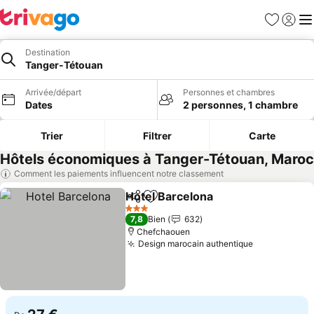
Favoris
Se con
Me
Destination
Tanger-Tétouan
Arrivée/départ
Personnes et chambres
Dates
2 personnes, 1 chambre
Trier
Filtrer
Carte
Hôtels économiques à Tanger-Tétouan, Maroc
Comment les paiements influencent notre classement
Hotel Barcelona
Partager
Ajouter à mes favoris
3 Étoiles
7,8
Bien
632
Chefchaouen
Design marocain authentique