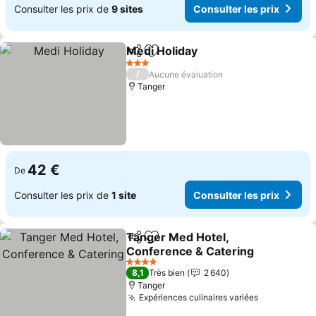
Consulter les prix de
9 sites
Consulter les prix
Medi Holiday
Partager
Ajouter à mes favoris
3 Étoiles
/
Aucune évaluation
Tanger
42 €
De
Consulter les prix de
1 site
Consulter les prix
Tanger Med Hotel,
Partager
Ajouter à mes favoris
Conference & Catering
4 Étoiles
8,1
Très bien
2 640
Tanger
Expériences culinaires variées