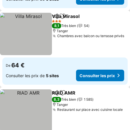
Villa Mirasol
Partager
Ajouter à mes favoris
3 Étoiles
8,1
Très bien
54
Tanger
Chambres avec balcon ou terrasse privés
64 €
De
Consulter les prix de
5 sites
Consulter les prix
RIAD AMR
Partager
Ajouter à mes favoris
8,3
Très bien
1 585
Tanger
Restaurant sur place avec cuisine locale