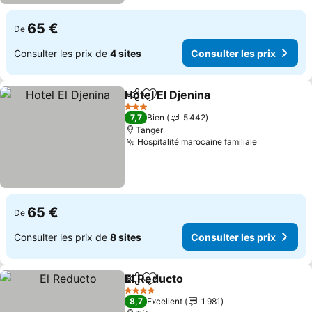
65 €
De
Consulter les prix de
4 sites
Consulter les prix
Hotel El Djenina
Partager
Ajouter à mes favoris
3 Étoiles
7,7
Bien
5 442
Tanger
Hospitalité marocaine familiale
65 €
De
Consulter les prix de
8 sites
Consulter les prix
El Reducto
Partager
Ajouter à mes favoris
4 Étoiles
8,7
Excellent
1 981