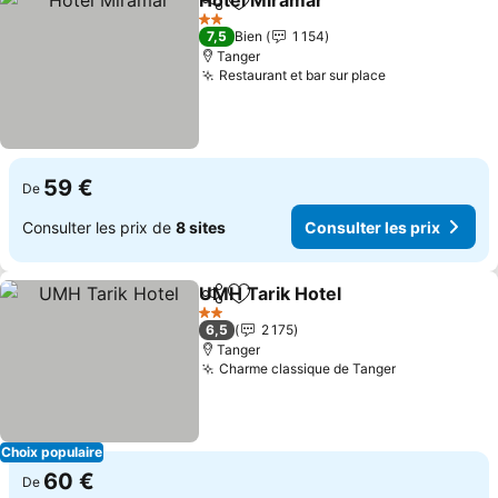
Hotel Miramar
Partager
Ajouter à mes favoris
2 Étoiles
7,5
Bien
1 154
Tanger
Restaurant et bar sur place
59 €
De
Consulter les prix de
8 sites
Consulter les prix
UMH Tarik Hotel
Partager
Ajouter à mes favoris
2 Étoiles
6,5
2 175
Tanger
Charme classique de Tanger
Choix populaire
60 €
De