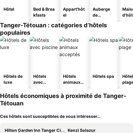
Hôtel
Bed & Brea
Appart'hôt
Auberge
Mais
kfasts
el
de
d'hô
jeunesse
Tanger-Tétouan : catégories d’hôtels
populaires
Hôtels de
Hôtels
Hôtels
Hôtels spa
Hôtel
luxe
avec
animaux
plag
piscine
acceptés
Hôtels économiques à proximité de Tanger-
Tétouan
Ces hôtels sont susceptibles de vous intéresser...
Hilton Garden Inn Tanger City Center
Kenzi Solazur