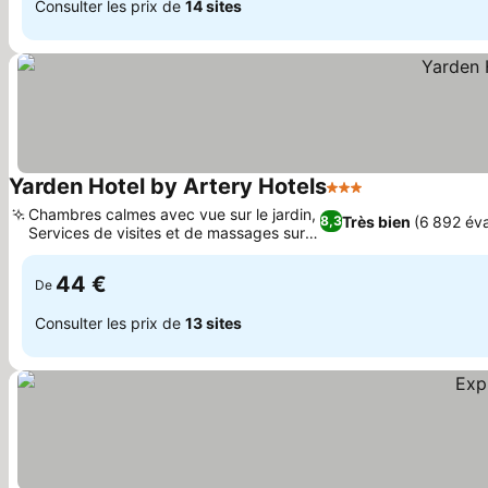
Consulter les prix de
14 sites
Yarden Hotel by Artery Hotels
3 Étoiles
Consulter les p
Chambres calmes avec vue sur le jardin,
Très bien
(6 892 éva
8,3
Services de visites et de massages sur
Consulter les prix
mesure
44 €
De
Consulter les prix de
13 sites