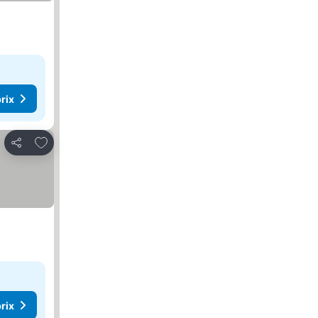
rix
Ajouter à mes favoris
Partager
rix