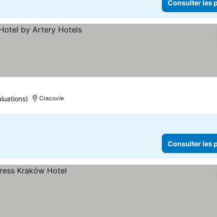
Consulter les p
rix
luations)
Cracovie
Consulter les p