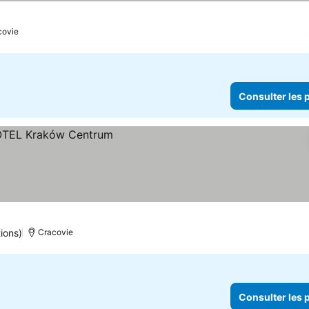
covie
Consulter les p
ions)
Cracovie
Consulter les p