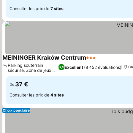
Consulter les prix de
7 sites
MEININGER Kraków Centrum
3 Étoiles
Consulter les pr
Parking souterrain
Excellent
(8 452 évaluations)
8,9
Cr
sécurisé, Zone de jeux
Consulter les prix
rétro
37 €
De
Consulter les prix de
4 sites
Choix populaire