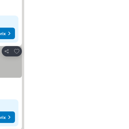
rix
Ajouter à mes favoris
Partager
rix