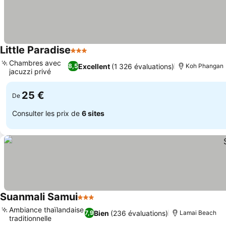
Little Paradise
3 Étoiles
Chambres avec
Excellent
(1 326 évaluations)
8,5
Koh Phangan
jacuzzi privé
25 €
De
Consulter les prix de
6 sites
Suanmali Samui
3 Étoiles
Ambiance thaïlandaise
Bien
(236 évaluations)
7,9
Lamai Beach
traditionnelle