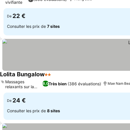
vivifiante
22 €
De
Consulter les prix de
7 sites
Lolita Bungalow
2 Étoiles
Massages
Très bien
(386 évaluations)
8,0
Mae Nam Be
relaxants sur la
plage
24 €
De
Consulter les prix de
8 sites