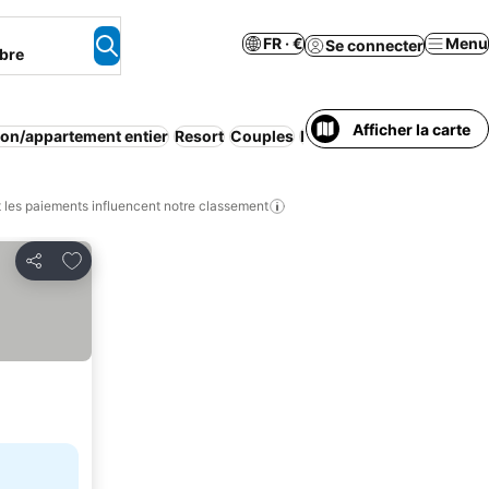
FR · €
Menu
Se connecter
bre
Afficher la carte
on/appartement entier
Resort
Couples
Parking
Plage
Spa
les paiements influencent notre classement
Ajouter à mes favoris
Partager