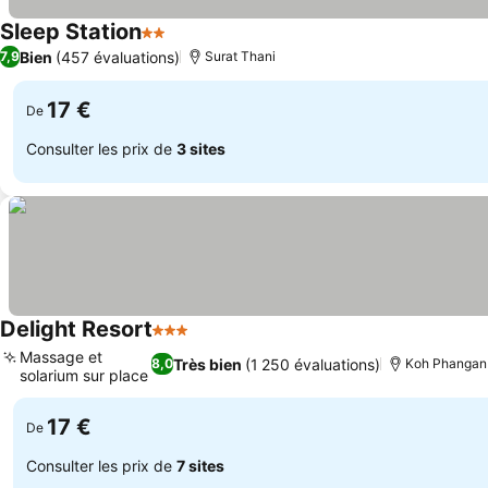
Sleep Station
2 Étoiles
Bien
(457 évaluations)
7,9
Surat Thani
17 €
De
Consulter les prix de
3 sites
Delight Resort
3 Étoiles
Massage et
Très bien
(1 250 évaluations)
8,0
Koh Phangan
solarium sur place
17 €
De
Consulter les prix de
7 sites