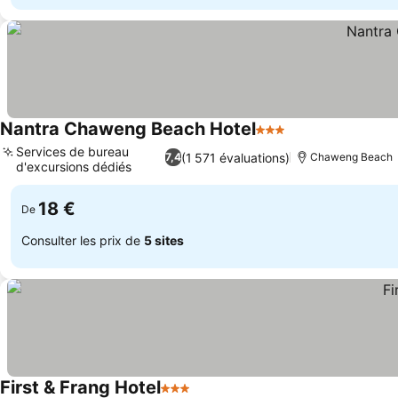
Nantra Chaweng Beach Hotel
3 Étoiles
Services de bureau
(1 571 évaluations)
7,4
Chaweng Beach
d'excursions dédiés
18 €
De
Consulter les prix de
5 sites
First & Frang Hotel
3 Étoiles