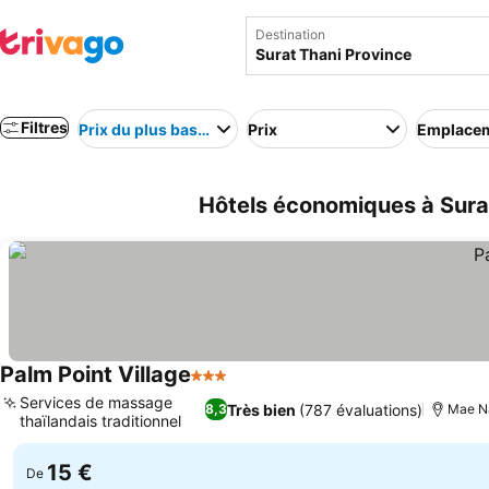
Destination
Filtres
Prix du plus bas au plus élevé
Prix
Emplace
Hôtels économiques à Surat
Palm Point Village
3 Étoiles
Services de massage
Très bien
(787 évaluations)
8,3
Mae N
thaïlandais traditionnel
15 €
De