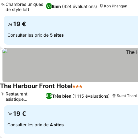
Chambres uniques
Bien
(424 évaluations)
7,9
Koh Phangan
de style loft
19 €
De
Consulter les prix de
5 sites
The Harbour Front Hotel
3 Étoiles
Restaurant
Très bien
(1 115 évaluations)
8,0
Surat Thani
asiatique
authentique
19 €
De
Consulter les prix de
4 sites