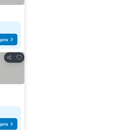
 prix
Ajouter à mes favoris
Partager
 prix