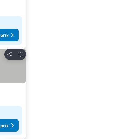
 prix
Ajouter à mes favoris
Partager
 prix