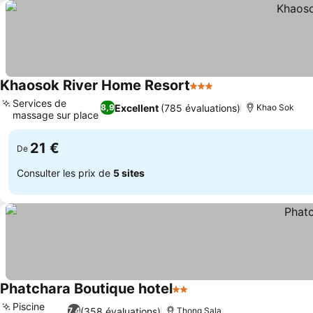
Khaosok River Home Resort
3 Étoiles
Services de
Excellent
(785 évaluations)
8,9
Khao Sok
massage sur place
21 €
De
Consulter les prix de
5 sites
Phatchara Boutique hotel
2 Étoiles
Piscine
(358 évaluations)
7,4
Thong Sala