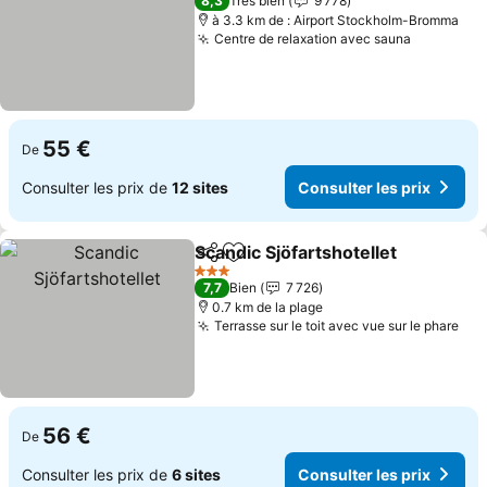
8,3
Très bien
9 778
à 3.3 km de : Airport Stockholm-Bromma
Centre de relaxation avec sauna
Consulter
55 €
De
Consulter les prix de
12 sites
Consulter les prix
Scandic Sjöfartshotellet
Partager
Ajouter à mes favoris
Co
3 Étoiles
7,7
Bien
7 726
0.7 km de la plage
Terrasse sur le toit avec vue sur le phare
Con
56 €
De
Consulter les prix de
6 sites
Consulter les prix