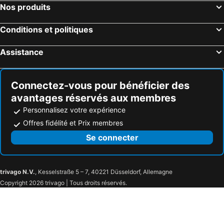
Hotel Kungsträdgården
Clarion Hotel Sign
Nos produits
Scandic Klara
At Six
Conditions et politiques
AC Hotel Stockholm Ulriksdal
Berns Hotel
Best Western Kom Hotel Stockholm
Ariston Hotell
Assistance
Hotell Dialog
Scandic Alvik
Hilton Stockholm Slussen
ProfilHotels Central
Connectez-vous pour bénéficier des
Best Western Hotel at 108
Elite Hotel Stockholm Plaza
avantages réservés aux membres
Mornington Hotel Stockholm City
Scandic Skärholmen
Personnalisez votre expérience
Birka Hotel
Hotel Hotorget, BW Signature Collection
Offres fidélité et Prix membres
Stockholm Inn Hotel
Queen's Hotel by First Hotels
Se connecter
Miss Clara by Nobis
Zzz Dreamscape Hotel - Self Check-In & Digital Key
Elite Hotel Adlon
Best Western Hotel Bentleys
trivago N.V.
, Kesselstraße 5 – 7, 40221 Düsseldorf, Allemagne
Bob W Stockholm Norrmalm
Rex Hotel
Copyright 2026 trivago | Tous droits réservés.
Clas på Hörnet
Radisson Collection Strand Hotel, Stockholm
Citybox Stockholm
Villa Foresta
Reimersholme Hotel
ibis Styles Stockholm Odenplan