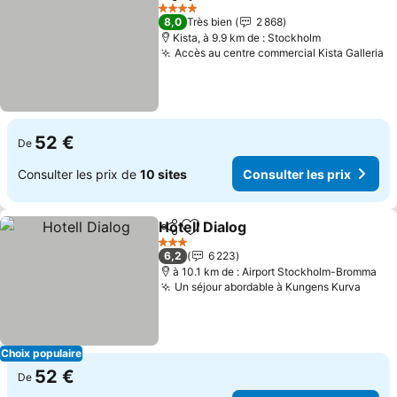
Partager
Ajouter à mes favoris
Consulter les
4 Étoiles
8,0
Très bien
2 868
Kista, à 9.9 km de : Stockholm
Accès au centre commercial Kista Galleria
Co
52 €
De
Consulter les prix de
10 sites
Consulter les prix
Hotell Dialog
Partager
Ajouter à mes favoris
Consulter les 
3 Étoiles
6,2
6 223
à 10.1 km de : Airport Stockholm-Bromma
Un séjour abordable à Kungens Kurva
Consu
Choix populaire
52 €
De