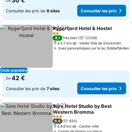
30 €
De
Consulter les prix de
8 sites
Consulter les prix
Rygerfjord Hotel & Hostel
Partager
Ajouter à mes favoris
2 Étoiles
8,1
Très bien
12 056
à 0.7 km de : Vieille Ville de Stockholm
Vues panoramiques sur le lac Riddarfjärden
C
Choix populaire
42 €
De
Consulter les prix de
7 sites
Consulter les prix
Sure Hotel Studio by Best
Partager
Ajouter à mes favoris
Western Bromma
Consulter les prix
3 Étoiles
6,4
630
à 8.6 km de : Centre-ville
Centre de fitness sur place