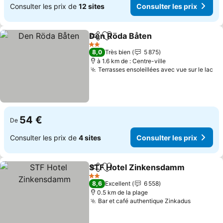
Consulter les prix de
12 sites
Consulter les prix
Den Röda Båten
Partager
Ajouter à mes favoris
Consulter 
2 Étoiles
8,0
Très bien
5 875
à 1.6 km de : Centre-ville
Terrasses ensoleillées avec vue sur le lac
Co
54 €
De
Consulter les prix de
4 sites
Consulter les prix
STF Hotel Zinkensdamm
Partager
Ajouter à mes favoris
C
2 Étoiles
8,6
Excellent
6 558
0.5 km de la plage
Bar et café authentique Zinkadus
Consulte