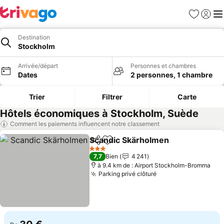
Favoris
Se con
Me
Destination
Stockholm
Arrivée/départ
Personnes et chambres
Dates
2 personnes, 1 chambre
Trier
Filtrer
Carte
Hôtels économiques à Stockholm, Suède
Comment les paiements influencent notre classement
Scandic Skärholmen
Partager
Ajouter à mes favoris
Consul
3 Étoiles
7,7
Bien
4 241
à 9.4 km de : Airport Stockholm-Bromma
Parking privé clôturé
Consulter les prix