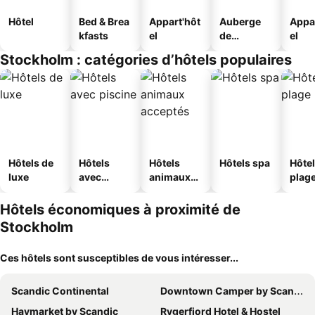
Hôtel
Bed & Brea
Appart'hôt
Auberge
Appa
kfasts
el
de
el
jeunesse
Stockholm : catégories d’hôtels populaires
Hôtels de
Hôtels
Hôtels
Hôtels spa
Hôtel
luxe
avec
animaux
plag
piscine
acceptés
Hôtels économiques à proximité de
Stockholm
Ces hôtels sont susceptibles de vous intéresser...
Scandic Continental
Downtown Camper by Scandic
Haymarket by Scandic
Rygerfjord Hotel & Hostel