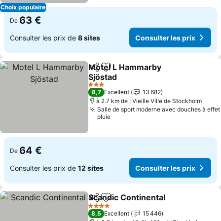
Choix populaire
63 €
De
Consulter les prix de
8 sites
Consulter les prix
Motel L Hammarby
Partager
Ajouter à mes favoris
Sjöstad
Consulter les prix
3 Étoiles
8,7
Excellent
13 682
à 2.7 km de : Vieille Ville de Stockholm
Salle de sport moderne avec douches à effet
pluie
64 €
De
Consulter les prix de
12 sites
Consulter les prix
Scandic Continental
Partager
Ajouter à mes favoris
Consul
4 Étoiles
8,5
Excellent
15 446