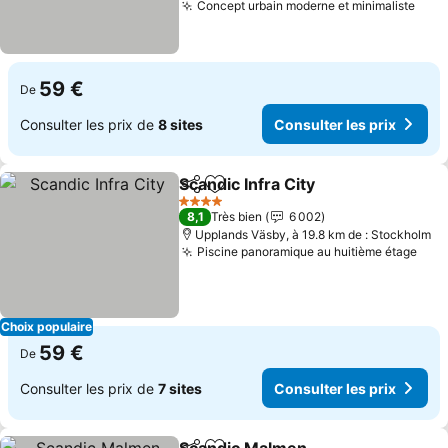
Concept urbain moderne et minimaliste
Cons
59 €
De
Consulter les prix de
8 sites
Consulter les prix
Scandic Infra City
Partager
Ajouter à mes favoris
Consulter
4 Étoiles
8,1
Très bien
6 002
Upplands Väsby, à 19.8 km de : Stockholm
Piscine panoramique au huitième étage
Cons
Choix populaire
59 €
De
Consulter les prix de
7 sites
Consulter les prix