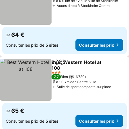
à 0.9 km de : Vieille Ville de Stockholm
Accès direct à Stockholm Central
Consulte
64 €
De
Consulter les prix de
5 sites
Consulter les prix
Best Western Hotel at
Partager
Ajouter à mes favoris
108
Consulter les prix
3 Étoiles
7,7
Bien
6 780
à 1.0 km de : Centre-ville
Salle de sport compacte sur place
Consulte
65 €
De
Consulter les prix de
5 sites
Consulter les prix