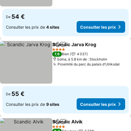
54 €
De
Consulter les prix de
4 sites
Consulter les prix
Scandic Jarva Krog
Partager
Ajouter à mes favoris
Consult
4 Étoiles
7,6
Bien
4 037
Solna, à 5.8 km de : Stockholm
Proximité du parc du palais d'Ulriksdal
Consu
55 €
De
Consulter les prix de
9 sites
Consulter les prix
Scandic Alvik
Partager
Ajouter à mes favoris
Consulter les
4 Étoiles