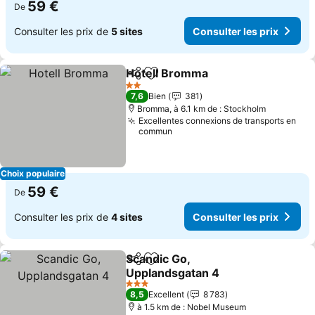
59 €
De
Consulter les prix de
5 sites
Consulter les prix
Hotell Bromma
Partager
Ajouter à mes favoris
Consulter le
2 Étoiles
7,6
Bien
381
Bromma, à 6.1 km de : Stockholm
Excellentes connexions de transports en
commun
Choix populaire
59 €
De
Consulter les prix de
4 sites
Consulter les prix
Scandic Go,
Partager
Ajouter à mes favoris
Upplandsgatan 4
Consulter les prix
3 Étoiles
8,5
Excellent
8 783
à 1.5 km de : Nobel Museum