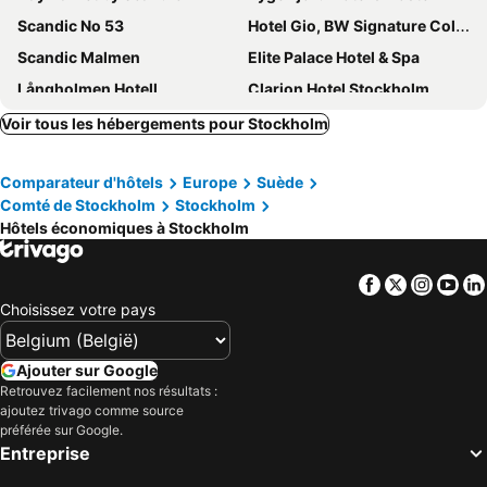
Scandic No 53
Hotel Gio, BW Signature Collection
Scandic Malmen
Elite Palace Hotel & Spa
Långholmen Hotell
Clarion Hotel Stockholm
STF Hotel Zinkensdamm
Hotel C Stockholm
Voir tous les hébergements pour Stockholm
Freys Hotel
Scandic Go, Upplandsgatan 4
Comparateur d'hôtels
Europe
Suède
Castle House Inn
Scandic Go Sankt Eriksgatan 20
Comté de Stockholm
Stockholm
Sheraton Stockholm Hotel
Scandic Grand Central
Hôtels économiques à Stockholm
Radisson Blu Royal Viking Hotel, Stockholm
Comfort Hotel Xpress Stockholm Central
Hotel Birger Jarl
Scandic Wallin
Facebook
Twitter
Insta
Yo
Choisissez votre pays
Clarion Hotel Amaranten
Quality Hotel Globe
Scandic Södra Kajen
Hobo Stockholm
Ajouter sur Google
ProfilHotels Riddargatan
Hotel With Urban Deli
Retrouvez facilement nos résultats :
Corner Hotel
Best Western and hotel
ajoutez trivago comme source
préférée sur Google.
Courtyard by Marriott Stockholm Kungsholmen
Blique by Nobis
Entreprise
Crystal Plaza Hotel
Radisson Blu Waterfront Hotel, Stockholm