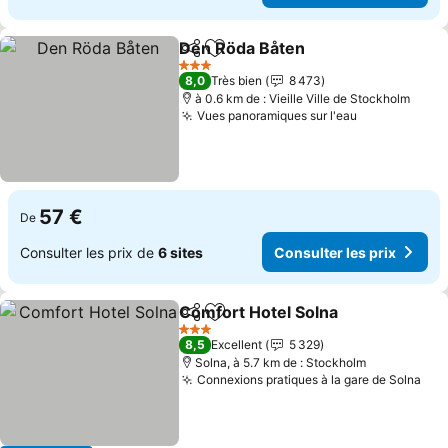
Den Röda Båten
Partager
Ajouter à mes favoris
Consulter 
3 Étoiles
8,0
Très bien
8 473
à 0.6 km de : Vieille Ville de Stockholm
Vues panoramiques sur l'eau
Consulter le
57 €
De
Consulter les prix de
6 sites
Consulter les prix
Comfort Hotel Solna
Partager
Ajouter à mes favoris
Consul
3 Étoiles
8,5
Excellent
5 329
Solna, à 5.7 km de : Stockholm
Connexions pratiques à la gare de Solna
Con