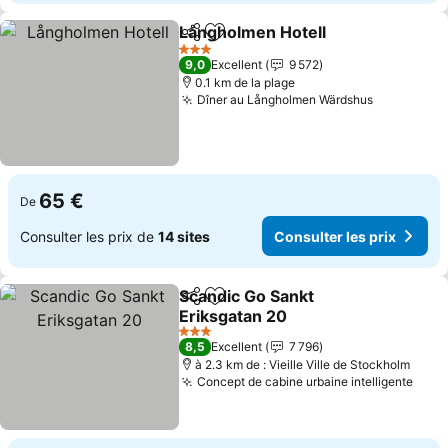
Långholmen Hotell
Partager
Ajouter à mes favoris
Consult
3 Étoiles
9,0
Excellent
9 572
0.1 km de la plage
Dîner au Långholmen Wärdshus
Consulter 
65 €
De
Consulter les prix de
14 sites
Consulter les prix
Scandic Go Sankt
Partager
Ajouter à mes favoris
Eriksgatan 20
Consulter les prix
3 Étoiles
8,5
Excellent
7 796
à 2.3 km de : Vieille Ville de Stockholm
Concept de cabine urbaine intelligente
Cons