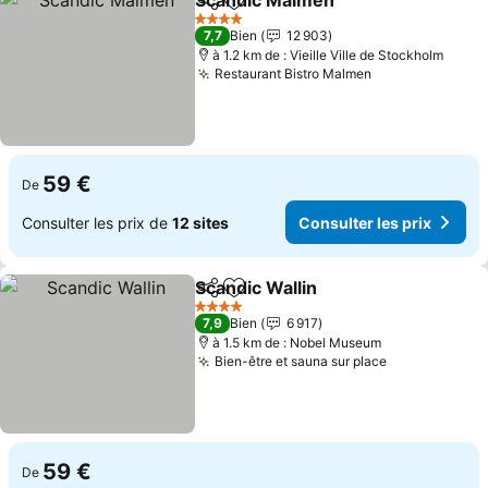
Scandic Malmen
Partager
Ajouter à mes favoris
Consulter 
4 Étoiles
7,7
Bien
12 903
à 1.2 km de : Vieille Ville de Stockholm
Restaurant Bistro Malmen
Consulter les 
59 €
De
Consulter les prix de
12 sites
Consulter les prix
Scandic Wallin
Partager
Ajouter à mes favoris
Consulter le
4 Étoiles
7,9
Bien
6 917
à 1.5 km de : Nobel Museum
Bien-être et sauna sur place
Consulter le
59 €
De