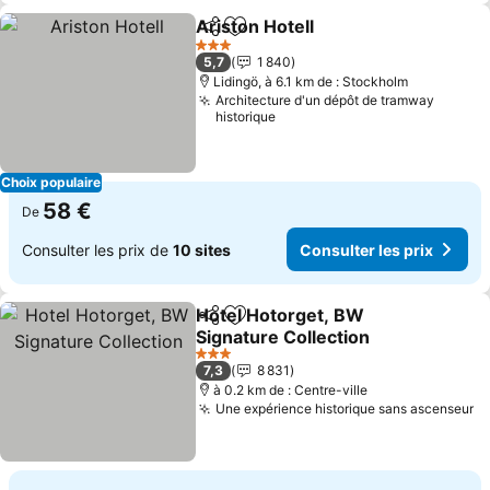
Ariston Hotell
Partager
Ajouter à mes favoris
Consulter les
3 Étoiles
5,7
1 840
Lidingö, à 6.1 km de : Stockholm
Architecture d'un dépôt de tramway
historique
Choix populaire
58 €
De
Consulter les prix de
10 sites
Consulter les prix
Hotel Hotorget, BW
Partager
Ajouter à mes favoris
Signature Collection
Consulter les prix
3 Étoiles
7,3
8 831
à 0.2 km de : Centre-ville
Une expérience historique sans ascenseur
Co