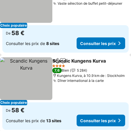
Vaste sélection de buffet petit-déjeuner
Cons
Choix populaire
58 €
De
Consulter les prix de
8 sites
Consulter les prix
Scandic Kungens Kurva
Partager
Ajouter à mes favoris
Con
4 Étoiles
7,6
Bien
5 284
Kungens Kurva, à 10.9 km de : Stockholm
Dîner international à la carte
Consulter le
Choix populaire
58 €
De
Consulter les prix de
13 sites
Consulter les prix