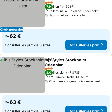
Consulter les prix
3 Étoiles
7,9
Bien
5 367
Sollentuna, à 9.7 km de : Stockholm
Jacuzzi et sauna sur le toit
Consulter les
Choix populaire
62 €
De
Consulter les prix de
5 sites
Consulter les prix
ibis Styles Stockholm
Partager
Ajouter à mes favoris
Odenplan
Consulter les prix
3 Étoiles
8,0
Très bien
8 785
à 2.3 km de : Nobel Museum
Chambres conçues individuellement
Consul
63 €
De
Consulter les prix de
5 sites
Consulter les prix