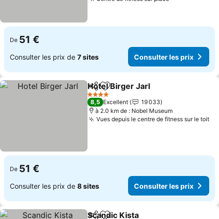
Consulter les
51 €
De
Consulter les prix de
7 sites
Consulter les prix
Hotel Birger Jarl
Partager
Ajouter à mes favoris
Consulter 
4 Étoiles
8,5
Excellent
19 033
à 2.0 km de : Nobel Museum
Vues depuis le centre de fitness sur le toit
Co
51 €
De
Consulter les prix de
8 sites
Consulter les prix
Scandic Kista