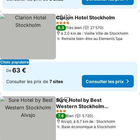
Clarion Hotel Stockholm
Partager
Ajouter à mes favoris
Co
4 Étoiles
8,3
Très bien
27 570
à 2.0 km de : Vieille Ville de Stockholm
Retraite bien-être au Elements Spa
Consult
Choix populaire
63 €
De
Consulter les prix de
7 sites
Consulter les prix
Sure Hotel by Best
Partager
Ajouter à mes favoris
Western Stockholm
Alvsjo
Consulter les prix
3 Étoiles
7,6
Bien
5 720
Älvsjö, à 6.7 km de : Stockholm
Base économique à Stockholm
Consulter 