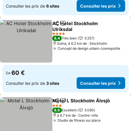
Consulter les prix de
6 sites
Consulter les prix
AC Hotel Stockholm
Partager
Ajouter à mes favoris
Ulriksdal
Consulter les prix
4 Étoiles
8,4
Très bien
5 257
Solna, à 6.2 km de : Stockholm
Concept de design urbain cosmopolite
Consu
60 €
De
Consulter les prix de
3 sites
Consulter les prix
Motel L Stockholm Älvsjö
Partager
Ajouter à mes favoris
C
3 Étoiles
8,6
Excellent
5 090
à 6.7 km de : Centre-ville
Studio de fitness sur place
Consulter les 