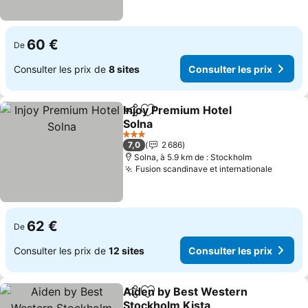
60 €
De
Consulter les prix de
8 sites
Consulter les prix
Injoy Premium Hotel
Partager
Ajouter à mes favoris
Solna
Consulter les prix
3 Étoiles
7,0
2 686
Solna, à 5.9 km de : Stockholm
Fusion scandinave et internationale
Consult
62 €
De
Consulter les prix de
12 sites
Consulter les prix
Aiden by Best Western
Partager
Ajouter à mes favoris
Stockholm Kista