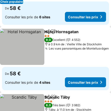
Choix populaire
58 €
De
Consulter les prix de
6 sites
Consulter les prix
Hotel Hornsgatan
Partager
Ajouter à mes favoris
Consulter
2 Étoiles
9,0
Excellent
4 552
à 0.9 km de : Vieille Ville de Stockholm
Les vues panoramiques de Monteliusvägen
C
58 €
De
Consulter les prix de
4 sites
Consulter les prix
Scandic Täby
Partager
Ajouter à mes favoris
Consulter les
3 Étoiles
8,0
Très bien
3 982
Täby, à 11.0 km de : Stockholm