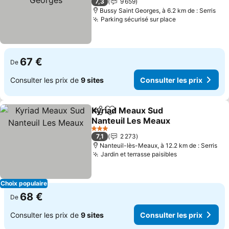
7,3
9 659
Bussy Saint Georges, à 6.2 km de : Serris
Parking sécurisé sur place
Consulter les 
67 €
De
Consulter les prix de
9 sites
Consulter les prix
Kyriad Meaux Sud
Partager
Ajouter à mes favoris
Nanteuil Les Meaux
Consulter les prix
3 Étoiles
7,1
2 273
Nanteuil-lès-Meaux, à 12.2 km de : Serris
Jardin et terrasse paisibles
Consulter les
Choix populaire
68 €
De
Consulter les prix de
9 sites
Consulter les prix