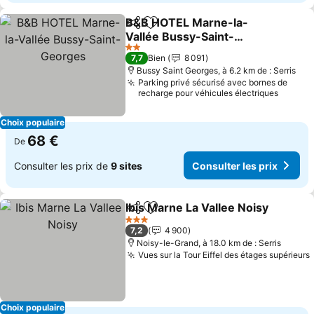
B&B HOTEL Marne-la-
Partager
Ajouter à mes favoris
Vallée Bussy-Saint-
Georges
Consulter les prix
2 Étoiles
7,7
Bien
8 091
Bussy Saint Georges, à 6.2 km de : Serris
Parking privé sécurisé avec bornes de
recharge pour véhicules électriques
Choix populaire
68 €
De
Consulter les prix de
9 sites
Consulter les prix
Ibis Marne La Vallee Noisy
Partager
Ajouter à mes favoris
3 Étoiles
7,2
4 900
Noisy-le-Grand, à 18.0 km de : Serris
Vues sur la Tour Eiffel des étages supérieurs
Choix populaire