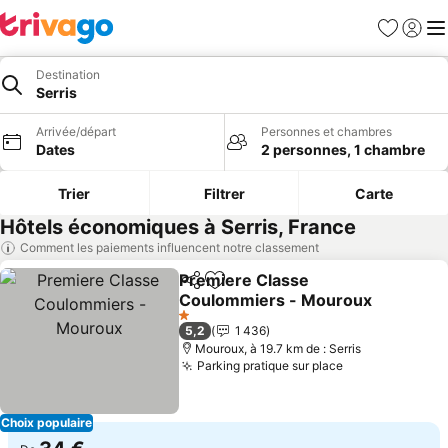
Favoris
Se con
Me
Destination
Serris
Arrivée/départ
Personnes et chambres
Dates
2 personnes, 1 chambre
Trier
Filtrer
Carte
Hôtels économiques à Serris, France
Comment les paiements influencent notre classement
Premiere Classe
Partager
Ajouter à mes favoris
Coulommiers - Mouroux
Consulter les prix
1 Étoiles
5,2
1 436
Mouroux, à 19.7 km de : Serris
Parking pratique sur place
Consulter les 
Choix populaire