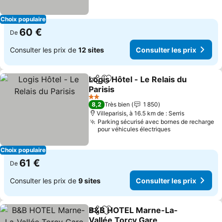
Choix populaire
60 €
De
Consulter les prix de
12 sites
Consulter les prix
Logis Hôtel - Le Relais du
Partager
Ajouter à mes favoris
Parisis
Consulter les prix
2 Étoiles
8,2
Très bien
1 850
Villeparisis, à 16.5 km de : Serris
Parking sécurisé avec bornes de recharge
pour véhicules électriques
Choix populaire
61 €
De
Consulter les prix de
9 sites
Consulter les prix
B&B HOTEL Marne-La-
Partager
Ajouter à mes favoris
Vallée Torcy Gare