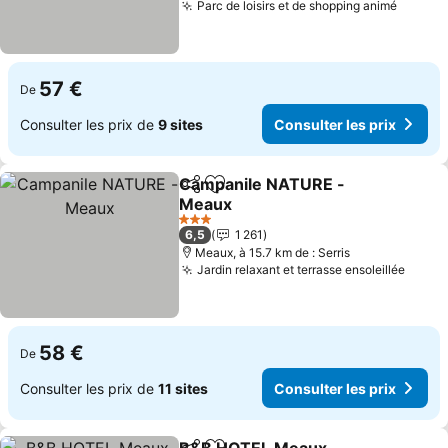
Parc de loisirs et de shopping animé
Consult
57 €
De
Consulter les prix de
9 sites
Consulter les prix
Campanile NATURE -
Partager
Ajouter à mes favoris
Meaux
Consulter les prix
3 Étoiles
6,5
1 261
Meaux, à 15.7 km de : Serris
Jardin relaxant et terrasse ensoleillée
Consu
58 €
De
Consulter les prix de
11 sites
Consulter les prix