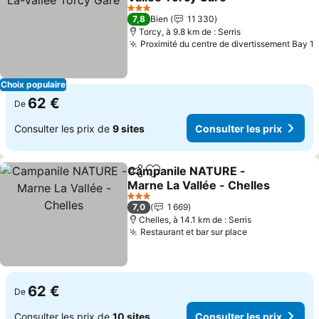
Consulter les prix
3 Étoiles
7,8
Bien
11 330
Torcy, à 9.8 km de : Serris
Proximité du centre de divertissement Bay 1
C
Choix populaire
62 €
De
Consulter les prix de
9 sites
Consulter les prix
Campanile NATURE -
Partager
Ajouter à mes favoris
Marne La Vallée - Chelles
Consulter les prix
3 Étoiles
7,0
1 669
Chelles, à 14.1 km de : Serris
Restaurant et bar sur place
Consulter les
62 €
De
Consulter les prix de
10 sites
Consulter les prix