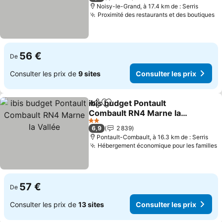
Noisy-le-Grand, à 17.4 km de : Serris
Proximité des restaurants et des boutiques
Co
56 €
De
Consulter les prix de
9 sites
Consulter les prix
ibis budget Pontault
Partager
Ajouter à mes favoris
Combault RN4 Marne la
Vallée
Consulter les prix
2 Étoiles
6,9
2 839
Pontault-Combault, à 16.3 km de : Serris
Hébergement économique pour les familles
C
57 €
De
Consulter les prix de
13 sites
Consulter les prix