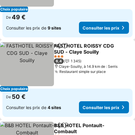
Choix populaire
49 €
De
Consulter les prix de
9 sites
Consulter les prix
FASTHOTEL ROISSY CDG
Partager
Ajouter à mes favoris
SUD - Claye Souilly
Consulter les prix
3 Étoiles
6,4
1 345
Claye-Souilly, à 14.9 km de : Serris
Restaurant simple sur place
Consulter les
Choix populaire
50 €
De
Consulter les prix de
4 sites
Consulter les prix
B&B HOTEL Pontault-
Partager
Ajouter à mes favoris
Combault