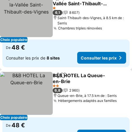
Partager
Ajouter à mes favoris
Vallée Saint-Thibault-
des-Vignes
Consulter les prix
1 Étoiles
6,1
8 607
Saint-Thibault-des-Vignes, à 8.5 km de :
Serris
Chambres triples rénovées
Consulter les
Choix populaire
48 €
De
Consulter les prix de
8 sites
Consulter les prix
B&B HOTEL La Queue-
Partager
Ajouter à mes favoris
en-Brie
Consulter les prix
2 Étoiles
6,8
2 960
Queue-en-Brie, à 17.5 km de : Serris
Hébergements adaptés aux familles
Consult
Choix populaire
48 €
De