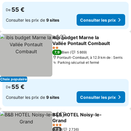
55 €
De
Consulter les prix de
9 sites
Consulter les prix
ibis budget Marne la
Partager
Ajouter à mes favoris
Vallée Pontault Combault
Consulter les prix
2 Étoiles
7,9
Bien
5 869
Pontault-Combault, à 12.9 km de : Serris
Parking sécurisé et fermé
Consulter les 
Choix populaire
55 €
De
Consulter les prix de
9 sites
Consulter les prix
B&B HOTEL Noisy-le-
Partager
Ajouter à mes favoris
Grand
Consulter les prix
3 Étoiles
7,3
2 736