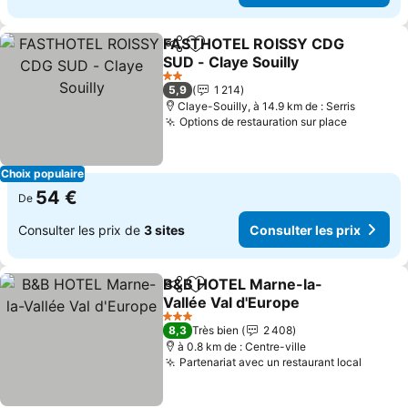
FASTHOTEL ROISSY CDG
Partager
Ajouter à mes favoris
SUD - Claye Souilly
Consulter les prix
2 Étoiles
5,9
1 214
Claye-Souilly, à 14.9 km de : Serris
Options de restauration sur place
Consulter
Choix populaire
54 €
De
Consulter les prix de
3 sites
Consulter les prix
B&B HOTEL Marne-la-
Partager
Ajouter à mes favoris
Vallée Val d'Europe
Consulter les prix
3 Étoiles
8,3
Très bien
2 408
à 0.8 km de : Centre-ville
Partenariat avec un restaurant local
Consult