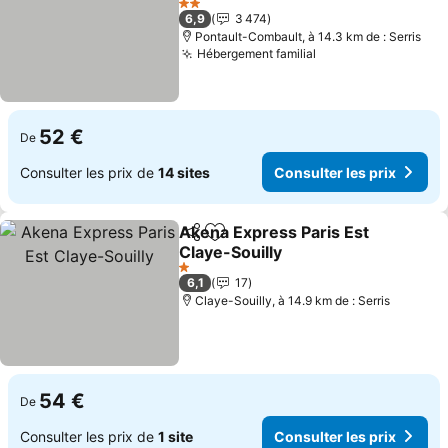
Consulter les prix
2 Étoiles
6,9
3 474
Pontault-Combault, à 14.3 km de : Serris
Hébergement familial
Consulter les pri
52 €
De
Consulter les prix de
14 sites
Consulter les prix
Akena Express Paris Est
Partager
Ajouter à mes favoris
Claye-Souilly
Consulter les prix
1 Étoiles
6,1
17
Claye-Souilly, à 14.9 km de : Serris
54 €
De
Consulter les prix de
1 site
Consulter les prix