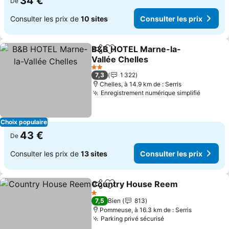
34 €
De
Consulter les prix de
10 sites
Consulter les prix
B&B HOTEL Marne-la-
Partager
Ajouter à mes favoris
Vallée Chelles
Consulter les prix
2 Étoiles
7,3
1 322
Chelles, à 14.9 km de : Serris
Enregistrement numérique simplifié
Consult
Choix populaire
43 €
De
Consulter les prix de
13 sites
Consulter les prix
Country House Reem
Partager
Ajouter à mes favoris
Cons
1 Étoiles
7,5
Bien
813
Pommeuse, à 16.3 km de : Serris
Parking privé sécurisé
Consulter les pri