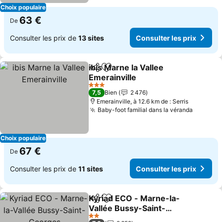
Choix populaire
63 €
De
Consulter les prix de
13 sites
Consulter les prix
ibis Marne la Vallee
Partager
Ajouter à mes favoris
Emerainville
Consulter les prix
3 Étoiles
7,5
Bien
2 476
Emerainville, à 12.6 km de : Serris
Baby-foot familial dans la véranda
Consulte
Choix populaire
67 €
De
Consulter les prix de
11 sites
Consulter les prix
Kyriad ECO - Marne-la-
Partager
Ajouter à mes favoris
Vallée Bussy-Saint-
Georges
Consulter les prix
2 Étoiles