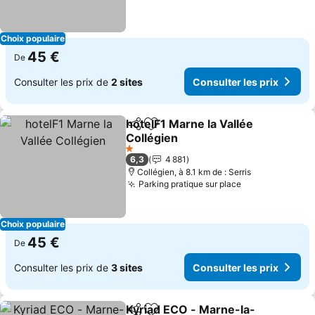
Choix populaire
45 €
De
Consulter les prix de
2 sites
Consulter les prix
hotelF1 Marne la Vallée
Partager
Ajouter à mes favoris
Collégien
Consulter les prix
1 Étoiles
6,3
4 881
Collégien, à 8.1 km de : Serris
Parking pratique sur place
Consulter les 
Choix populaire
45 €
De
Consulter les prix de
3 sites
Consulter les prix
Kyriad ECO - Marne-la-