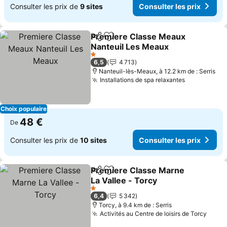
Consulter les prix de
9 sites
Consulter les prix
Premiere Classe Meaux
Partager
Ajouter à mes favoris
Nanteuil Les Meaux
Consulter les prix
1 Étoiles
6,5
4 713
Nanteuil-lès-Meaux, à 12.2 km de : Serris
Installations de spa relaxantes
Consulter l
Choix populaire
48 €
De
Consulter les prix de
10 sites
Consulter les prix
Premiere Classe Marne
Partager
Ajouter à mes favoris
La Vallee - Torcy
Consulter les prix
1 Étoiles
6,4
5 342
Torcy, à 9.4 km de : Serris
Activités au Centre de loisirs de Torcy
Consu