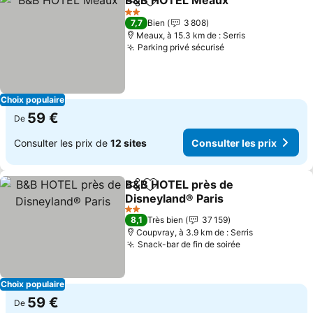
B&B HOTEL Meaux
Partager
Ajouter à mes favoris
Consult
2 Étoiles
7,7
Bien
3 808
Meaux, à 15.3 km de : Serris
Parking privé sécurisé
Consulter les pri
Choix populaire
59 €
De
Consulter les prix de
12 sites
Consulter les prix
B&B HOTEL près de
Partager
Ajouter à mes favoris
Disneyland® Paris
Consulter les prix
2 Étoiles
8,1
Très bien
37 159
Coupvray, à 3.9 km de : Serris
Snack-bar de fin de soirée
Consulter les 
Choix populaire
59 €
De