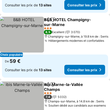
Consulter les prix de
13 sites
Consulter les prix
B&B HOTEL Champigny-
Partager
Ajouter à mes favoris
sur-Marne
Consulter les prix
3 Étoiles
8,5
Excellent
3 070
Champigny-sur-Marne, à 19.8 km de : Serris
Hébergements modernes et confortables
Con
Choix populaire
59 €
De
Consulter les prix de
13 sites
Consulter les prix
ibis Marne-la-Vallée
Partager
Ajouter à mes favoris
Champs
Consulter les prix
3 Étoiles
7,4
5 032
Champs-sur-Marne, à 14.8 km de : Serris
Soutien dédié aux candidats aux examens
Co