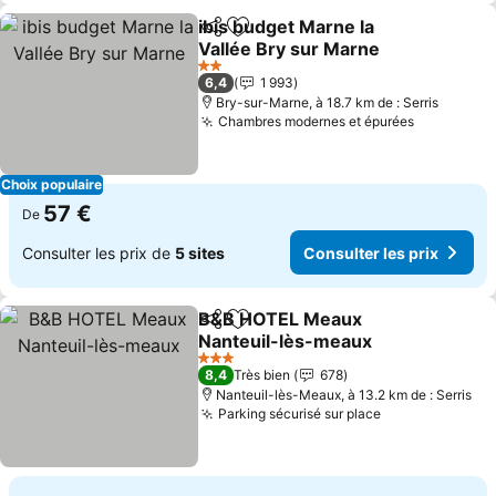
ibis budget Marne la
Partager
Ajouter à mes favoris
Vallée Bry sur Marne
Consulter les prix
2 Étoiles
6,4
1 993
Bry-sur-Marne, à 18.7 km de : Serris
Chambres modernes et épurées
Consulter 
Choix populaire
57 €
De
Consulter les prix de
5 sites
Consulter les prix
B&B HOTEL Meaux
Partager
Ajouter à mes favoris
Nanteuil-lès-meaux
Consulter les prix
3 Étoiles
8,4
Très bien
678
Nanteuil-lès-Meaux, à 13.2 km de : Serris
Parking sécurisé sur place
Consulter les 