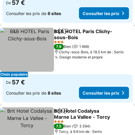
57 €
De
Consulter les prix de
6 sites
Consulter les prix
B&B HOTEL Paris Clichy-
Partager
Ajouter à mes favoris
sous-Bois
Consulter les prix
3 Étoiles
7,9
Bien
1 999
Clichy-sous-Bois, à 18.5 km de : Serris
Design moderne et propre
Consulter les 
Choix populaire
57 €
De
Consulter les prix de
8 sites
Consulter les prix
Brit Hotel Codalysa
Partager
Ajouter à mes favoris
Marne La Vallee - Torcy
Consulter les prix
3 Étoiles
7,5
Bien
3 394
Torcy, à 9.6 km de : Serris