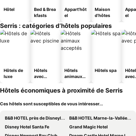
Hôtel
Bed & Brea
Appart'hôt
Maison
Appa
kfasts
el
d'hôtes
el
Serris : catégories d’hôtels populaires
Hôtels de
Hôtels
Hôtels
Hôtels spa
Hôte
luxe
avec
animaux
avec
piscine
acceptés
park
Hôtels économiques à proximité de Serris
Ces hôtels sont susceptibles de vous intéresser...
B&B HOTEL près de Disneyland® Paris
B&B HOTEL Marne-la-Vallée Val d'Europe
Disney Hotel Santa Fe
Grand Magic Hotel
Disney Newport Bay Club
Dream Castle Hotel Marne La Vallee