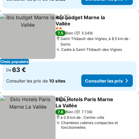
ibis budget Marne la
Partager
Ajouter à mes favoris
Vallée
Consulter les prix
2 Étoiles
7,5
Bien
5 349
Saint-Thibault-des-Vignes, à 8.5 km de :
Serris
Cadre à Saint-Thibault-des-Vignes
Consult
Choix populaire
63 €
De
Consulter les prix de
10 sites
Consulter les prix
Eklo Hotels Paris Marne
Partager
Ajouter à mes favoris
La Vallée
Consulter les prix
7,8
Bien
7 736
à 0.6 km de : Centre-ville
Chambres cabines compactes et
fonctionnelles