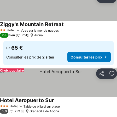
Partager
Aj
Ziggy's Mountain Retreat
Hotel
Vues sur la mer de nuages
2 Étoiles
7,8
Bien
751
Arona
65 €
De
Consulter les prix de
2 sites
Consulter les prix
Choix populaire
Partager
Aj
Hotel Aeropuerto Sur
Hotel
Table de billard sur place
3 Étoiles
5,0
2 748
Granadilla de Abona