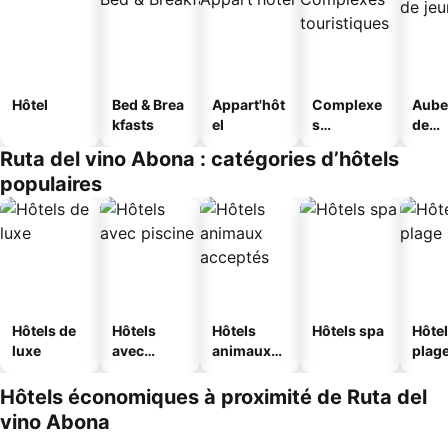
Hôtel
Bed & Brea
Appart'hôt
Complexe
Aube
kfasts
el
s
de
touristique
jeun
Ruta del vino Abona : catégories d’hôtels
s
populaires
Hôtels de
Hôtels
Hôtels
Hôtels spa
Hôtel
luxe
avec
animaux
plag
piscine
acceptés
Hôtels économiques à proximité de Ruta del
vino Abona