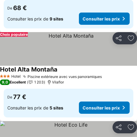
68 €
De
Consulter les prix de
9 sites
Consulter les prix
Choix populaire
Partager
Aj
Hotel Alta Montaña
Hotel
Piscine extérieure avec vues panoramiques
3 Étoiles
9,0
Excellent
1 203
Vilaflor
77 €
De
Consulter les prix de
5 sites
Consulter les prix
Partager
Aj