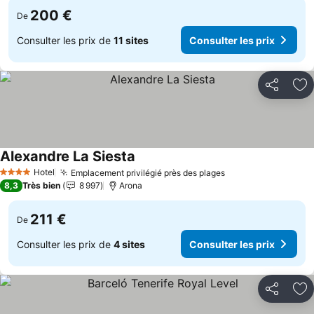
200 €
De
Consulter les prix de
11 sites
Consulter les prix
Partager
Aj
Alexandre La Siesta
Hotel
Emplacement privilégié près des plages
4 Étoiles
8,3
Très bien
8 997
Arona
211 €
De
Consulter les prix de
4 sites
Consulter les prix
Partager
Aj