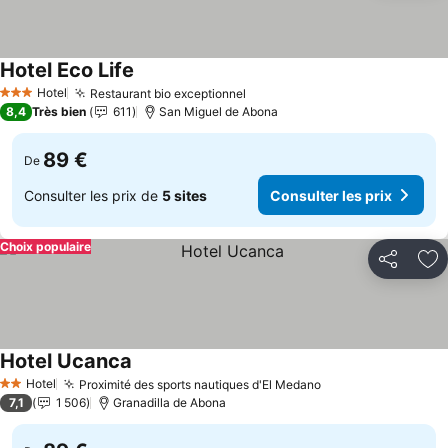
Hotel Eco Life
Hotel
Restaurant bio exceptionnel
3 Étoiles
8,4
Très bien
611
San Miguel de Abona
89 €
De
Consulter les prix de
5 sites
Consulter les prix
Choix populaire
Partager
Aj
Hotel Ucanca
Hotel
Proximité des sports nautiques d'El Medano
2 Étoiles
7,1
1 506
Granadilla de Abona