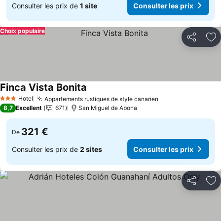
Consulter les prix de
1 site
Consulter les prix
Choix populaire
Partager
Aj
Finca Vista Bonita
Hotel
Appartements rustiques de style canarien
3 Étoiles
8,7
Excellent
671
San Miguel de Abona
321 €
De
Consulter les prix de
2 sites
Consulter les prix
Partager
Aj