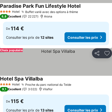
Paradise Park Fun Lifestyle Hotel
Hotel
Buffet varié avec des options à thème
4 Étoiles
8,8
Excellent
22 227
Arona
114 €
De
Consulter les prix de
12 sites
Consulter les prix
Choix populaire
Partager
Aj
Hotel Spa Villalba
Hotel
Proche du parc national du Teide
4 Étoiles
9,1
Excellent
3 022
Vilaflor
115 €
De
Consulter les prix de
13 sites
Consulter les prix