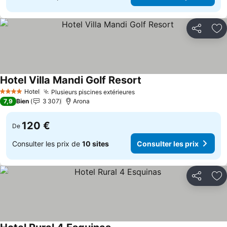
Partager
Aj
Hotel Villa Mandi Golf Resort
Hotel
Plusieurs piscines extérieures
4 Étoiles
7,9
Bien
3 307
Arona
120 €
De
Consulter les prix de
10 sites
Consulter les prix
Partager
Aj