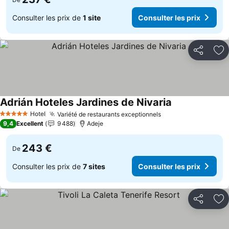
Consulter les prix de
1 site
Consulter les prix
Partager
Aj
Adrián Hoteles Jardines de Nivaria
Hotel
Variété de restaurants exceptionnels
5 Étoiles
9,4
Excellent
9 488
Adeje
243 €
De
Consulter les prix de
7 sites
Consulter les prix
Partager
Aj