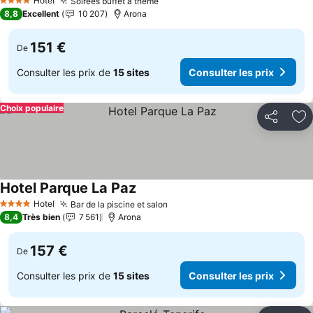
Hotel
Soirées buffet à thème
4 Étoiles
8,8
Excellent
10 207
Arona
151 €
De
Consulter les prix de
15 sites
Consulter les prix
Choix populaire
Partager
Aj
Hotel Parque La Paz
Hotel
Bar de la piscine et salon
4 Étoiles
8,4
Très bien
7 561
Arona
157 €
De
Consulter les prix de
15 sites
Consulter les prix