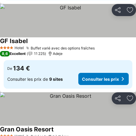
Partager
Aj
GF Isabel
Hotel
Buffet varié avec des options fraîches
4 Étoiles
8,6
Excellent
11 225
Adeje
134 €
De
Consulter les prix de
9 sites
Consulter les prix
Partager
Aj
Gran Oasis Resort