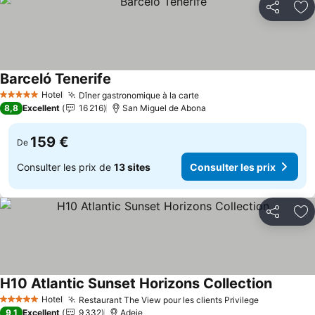
Partager
Aj
Barceló Tenerife
Hotel
Dîner gastronomique à la carte
5 Étoiles
8,8
Excellent
16 216
San Miguel de Abona
159 €
De
Consulter les prix de
13 sites
Consulter les prix
Partager
Aj
H10 Atlantic Sunset Horizons Collection
Hotel
Restaurant The View pour les clients Privilege
5 Étoiles
9,1
Excellent
9 332
Adeje