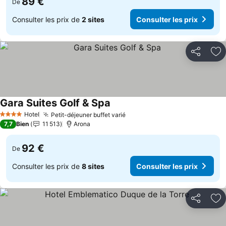
89 €
De
Consulter les prix de
2 sites
Consulter les prix
Partager
Aj
Gara Suites Golf & Spa
Hotel
Petit-déjeuner buffet varié
4 Étoiles
7,7
Bien
11 513
Arona
92 €
De
Consulter les prix de
8 sites
Consulter les prix
Partager
Aj