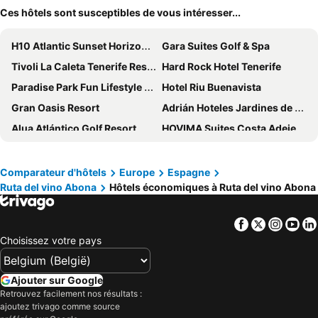
Ces hôtels sont susceptibles de vous intéresser...
H10 Atlantic Sunset Horizons Collection
Gara Suites Golf & Spa
Tivoli La Caleta Tenerife Resort
Hard Rock Hotel Tenerife
Paradise Park Fun Lifestyle Hotel
Hotel Riu Buenavista
Gran Oasis Resort
Adrián Hoteles Jardines de Nivaria
Alua Atlántico Golf Resort
HOVIMA Suites Costa Adeje
Gran Tacande Wellness & Relax Costa Adeje
Hotel Tropical Park
Barceló Tenerife
GF Isabel
Comparateur d'hôtels
Europe
Espagne
Ruta del vino Abona
Hôtels économiques à Ruta del vino Abona
Alexandre La Siesta
Alexandre Hotel Troya
Royal River, Luxury Hotel - Adults Only
Apartamentos Puerto Colon Club
Facebook
Twitter
Insta
Yo
Olé Tropical Tenerife
Adrián Hoteles Colón Guanahaní Adultos Only
Choisissez votre pays
Royal Hideaway Corales Villas
Apartamentos Pirámides
Bahia Principe Explore Fantasia
Los Olivos Beach Resort
Ajouter sur Google
Haciendas Village Tenerife
Hotel Parque La Paz
Retrouvez facilement nos résultats :
ajoutez trivago comme source
Hotel Spa Villalba
Hotel Aeropuerto Sur