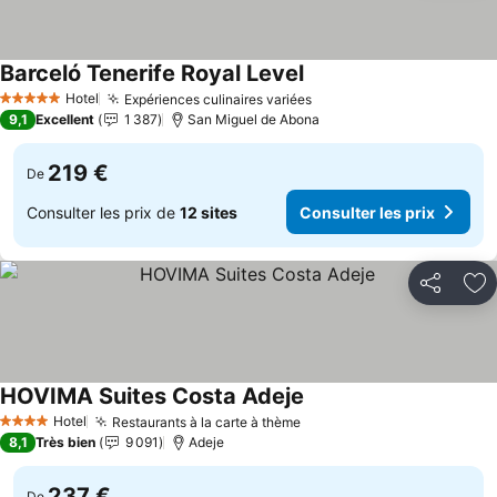
Barceló Tenerife Royal Level
Hotel
Expériences culinaires variées
5 Étoiles
9,1
Excellent
1 387
San Miguel de Abona
219 €
De
Consulter les prix de
12 sites
Consulter les prix
Partager
Aj
HOVIMA Suites Costa Adeje
Hotel
Restaurants à la carte à thème
4 Étoiles
8,1
Très bien
9 091
Adeje
237 €
De