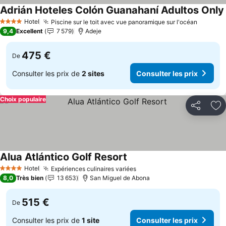
Adrián Hoteles Colón Guanahaní Adultos Only
Hotel
Piscine sur le toit avec vue panoramique sur l'océan
4 Étoiles
9,4
Excellent
7 579
Adeje
475 €
De
Consulter les prix de
2 sites
Consulter les prix
Choix populaire
Partager
Aj
Alua Atlántico Golf Resort
Hotel
Expériences culinaires variées
4 Étoiles
8,0
Très bien
13 653
San Miguel de Abona
515 €
De
Consulter les prix de
1 site
Consulter les prix