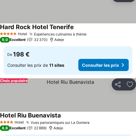
Hard Rock Hotel Tenerife
Hotel
Expériences culinaires à thème
5 Étoiles
9,0
Excellent
32 370
Adeje
198 €
De
Consulter les prix de
11 sites
Consulter les prix
Choix populaire
Partager
Aj
Hotel Riu Buenavista
Hotel
Vues panoramiques sur La Gomera
4 Étoiles
8,6
Excellent
22 889
Adeje