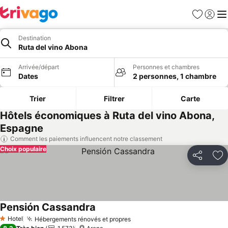
Favoris
Se con
Me
Destination
Ruta del vino Abona
Arrivée/départ
Personnes et chambres
Dates
2 personnes, 1 chambre
Trier
Filtrer
Carte
Hôtels économiques à Ruta del vino Abona,
Espagne
Comment les paiements influencent notre classement
Choix populaire
Partager
Aj
Pensión Cassandra
Hotel
Hébergements rénovés et propres
1 Étoiles