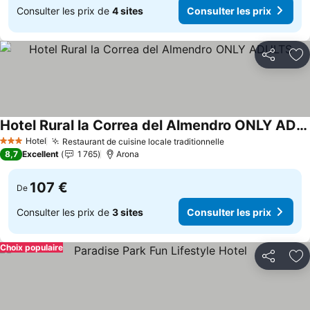
Consulter les prix de
4 sites
Consulter les prix
Partager
Aj
Hotel Rural la Correa del Almendro ONLY ADULTS
Hotel
Restaurant de cuisine locale traditionnelle
3 Étoiles
8,7
Excellent
1 765
Arona
107 €
De
Consulter les prix de
3 sites
Consulter les prix
Choix populaire
Partager
Aj