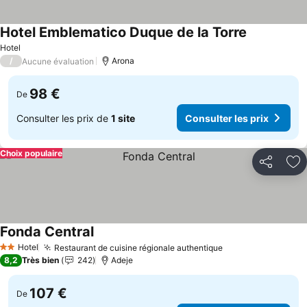
Hotel Emblematico Duque de la Torre
Hotel
/
Arona
Aucune évaluation
98 €
De
Consulter les prix de
1 site
Consulter les prix
Choix populaire
Partager
Aj
Fonda Central
Hotel
Restaurant de cuisine régionale authentique
2 Étoiles
8,2
Très bien
242
Adeje
107 €
De