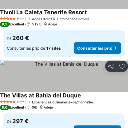
Tivoli La Caleta Tenerife Resort
Hotel
Accès direct à la promenade côtière
5 Étoiles
9,3
Excellent
5 197
Adeje
260 €
De
Consulter les prix de
17 sites
Consulter les prix
Partager
Aj
The Villas at Bahia del Duque
Hotel
Expériences culinaires exceptionnelles
5 Étoiles
9,0
Excellent
96
Adeje
297 €
De