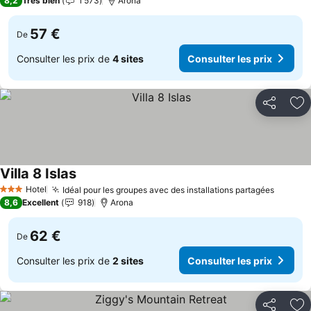
8,2
Très bien
1 573
Arona
57 €
De
Consulter les prix de
4 sites
Consulter les prix
Partager
Aj
Villa 8 Islas
Hotel
Idéal pour les groupes avec des installations partagées
3 Étoiles
8,6
Excellent
918
Arona
62 €
De
Consulter les prix de
2 sites
Consulter les prix