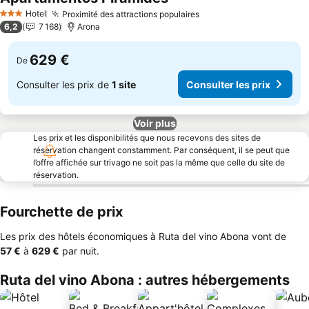
Hotel
Proximité des attractions populaires
3 Étoiles
6,2
7 168
Arona
629 €
De
Consulter les prix de
1 site
Consulter les prix
Voir plus
Les prix et les disponibilités que nous recevons des sites de
réservation changent constamment. Par conséquent, il se peut que
l’offre affichée sur trivago ne soit pas la même que celle du site de
réservation.
Fourchette de prix
Les prix des hôtels économiques à Ruta del vino Abona vont de
‎57 €
à
‎629 €
par nuit.
Ruta del vino Abona : autres hébergements