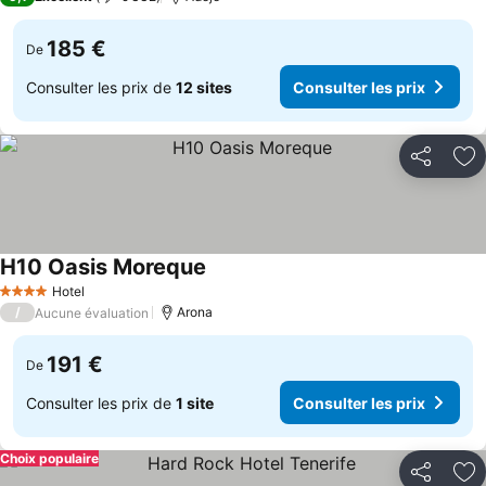
185 €
De
Consulter les prix de
12 sites
Consulter les prix
Partager
Aj
H10 Oasis Moreque
Hotel
4 Étoiles
/
Arona
Aucune évaluation
191 €
De
Consulter les prix de
1 site
Consulter les prix
Choix populaire
Partager
Aj