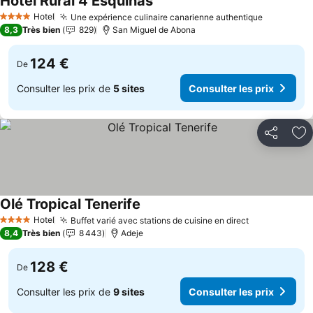
Hotel Rural 4 Esquinas
Hotel
Une expérience culinaire canarienne authentique
4 Étoiles
8,3
Très bien
829
San Miguel de Abona
124 €
De
Consulter les prix de
5 sites
Consulter les prix
Partager
Aj
Olé Tropical Tenerife
Hotel
Buffet varié avec stations de cuisine en direct
4 Étoiles
8,4
Très bien
8 443
Adeje
128 €
De
Consulter les prix de
9 sites
Consulter les prix