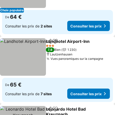
Choix populaire
64 €
De
Consulter les prix de
2 sites
Consulter les prix
Landhotel Airport-Inn
Partager
Ajouter à mes favoris
Cons
3 Étoiles
7,8
Bien
1 230
Lautzenhausen
Vues panoramiques sur la campagne
Consul
65 €
De
Consulter les prix de
7 sites
Consulter les prix
Leonardo Hotel Bad
Partager
Ajouter à mes favoris
Kreuznach