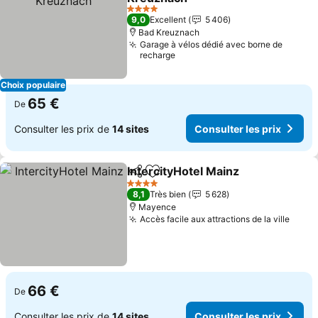
Consulter les prix
4 Étoiles
9,0
Excellent
5 406
Bad Kreuznach
Garage à vélos dédié avec borne de
recharge
Choix populaire
65 €
De
Consulter les prix de
14 sites
Consulter les prix
IntercityHotel Mainz
Partager
Ajouter à mes favoris
Consul
4 Étoiles
8,1
Très bien
5 628
Mayence
Accès facile aux attractions de la ville
Consu
66 €
De
Consulter les prix de
14 sites
Consulter les prix