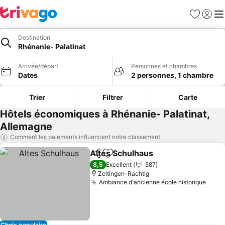
Favoris
Se con
Me
Destination
Rhénanie- Palatinat
Arrivée/départ
Personnes et chambres
Dates
2 personnes, 1 chambre
Trier
Filtrer
Carte
Hôtels économiques à Rhénanie- Palatinat,
Allemagne
Comment les paiements influencent notre classement
Altes Schulhaus
Partager
Ajouter à mes favoris
Consulter 
8,5
Excellent
587
Zeltingen-Rachtig
Ambiance d'ancienne école historique
Consu
Choix populaire