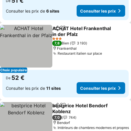
51 €
De
Consulter les prix de
6 sites
Consulter les prix
ACHAT Hotel Frankenthal
Partager
Ajouter à mes favoris
in der Pfalz
Consulter les prix
3 Étoiles
7,8
Bien
3 193
Frankenthal
Restaurant italien sur place
Consulter les
Choix populaire
52 €
De
Consulter les prix de
11 sites
Consulter les prix
bestprice Hotel Bendorf
Partager
Ajouter à mes favoris
Koblenz
Consulter les prix
7,0
744
Bendorf
Intérieurs de chambres modernes et propres
C