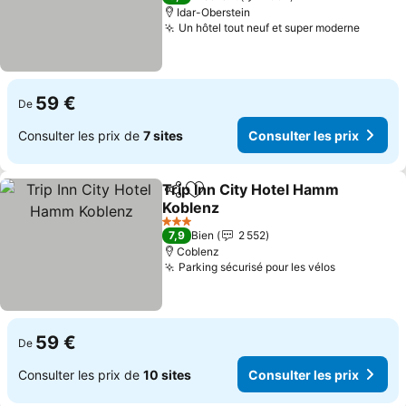
Idar-Oberstein
Un hôtel tout neuf et super moderne
Consult
59 €
De
Consulter les prix de
7 sites
Consulter les prix
Trip Inn City Hotel Hamm
Partager
Ajouter à mes favoris
Koblenz
Consulter les prix
3 Étoiles
7,9
Bien
2 552
Coblenz
Parking sécurisé pour les vélos
Consulter 
59 €
De
Consulter les prix de
10 sites
Consulter les prix