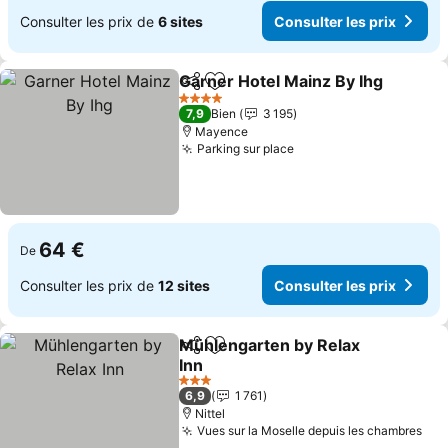
Consulter les prix de
6 sites
Consulter les prix
Garner Hotel Mainz By Ihg
Partager
Ajouter à mes favoris
4 Étoiles
7,9
Bien
3 195
Mayence
Parking sur place
Consulter les prix
64 €
De
Consulter les prix de
12 sites
Consulter les prix
Mühlengarten by Relax
Partager
Ajouter à mes favoris
Inn
Consulter les prix
3 Étoiles
6,9
1 761
Nittel
Vues sur la Moselle depuis les chambres
Con