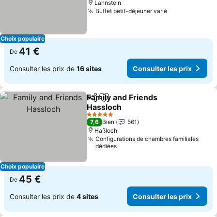
Lahnstein
Buffet petit-déjeuner varié
Consulter les 
Choix populaire
41 €
De
Consulter les prix de
16 sites
Consulter les prix
Family and Friends
Partager
Ajouter à mes favoris
Hassloch
Consulter les prix
5 Étoiles
7,6
Bien
561
Haßloch
Configurations de chambres familiales
dédiées
Choix populaire
45 €
De
Consulter les prix de
4 sites
Consulter les prix