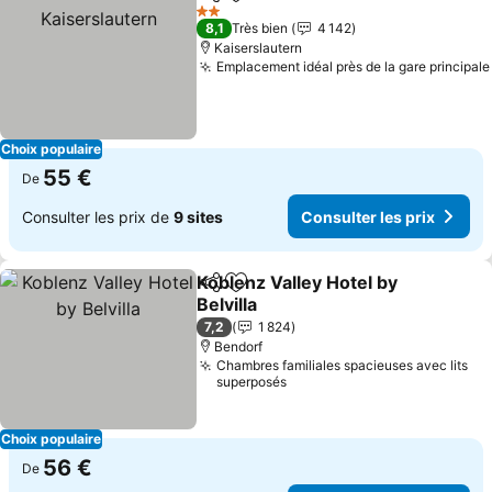
Partager
Ajouter à mes favoris
C
2 Étoiles
8,1
Très bien
4 142
Kaiserslautern
Emplacement idéal près de la gare principale
Choix populaire
55 €
De
Consulter les prix de
9 sites
Consulter les prix
Koblenz Valley Hotel by
Partager
Ajouter à mes favoris
Belvilla
Consulter les prix
7,2
1 824
Bendorf
Chambres familiales spacieuses avec lits
superposés
Choix populaire
56 €
De