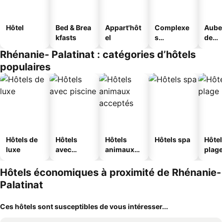
Hôtel
Bed & Brea
Appart'hôt
Complexe
Aube
kfasts
el
s
de
touristique
jeun
Rhénanie- Palatinat : catégories d’hôtels
s
populaires
Hôtels de
Hôtels
Hôtels
Hôtels spa
Hôtel
luxe
avec
animaux
plag
piscine
acceptés
Hôtels économiques à proximité de Rhénanie-
Palatinat
Ces hôtels sont susceptibles de vous intéresser...