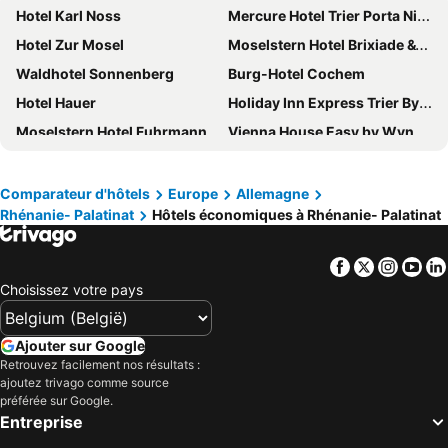
Hotel Karl Noss
Mercure Hotel Trier Porta Nigra
Hotel Zur Mosel
Moselstern Hotel Brixiade &Triton
Waldhotel Sonnenberg
Burg-Hotel Cochem
Hotel Hauer
Holiday Inn Express Trier By Ihg
Moselstern Hotel Fuhrmann
Vienna House Easy by Wyndham Trier
Hotel Deutscher Hof
Moselromantikhotel am Panoramabogen
Hotel Fürstenhof
Mercure Hotel Koblenz
Comparateur d'hôtels
Europe
Allemagne
Rhénanie- Palatinat
Hôtels économiques à Rhénanie- Palatinat
Coffee Fellows Hotel Trier
Hotel Erasmus - Mein Genuss- und Wellnesshotel
Best Western Hotel Trier City
Hotel Karl Müller
Facebook
Twitter
Insta
Yo
Hotel Burgfrieden
ibis Styles Trier
Choisissez votre pays
B&B Hotel Trier
Hotel Koch Schilt
Schloss Lieser, Autograph Collection
Hotel Strand-Cafe
Ajouter sur Google
Hotel Traumblick
Hotel Constantin
Retrouvez facilement nos résultats :
ajoutez trivago comme source
Hotel Europa
Mühlengarten by Relax Inn
préférée sur Google.
Entreprise
Nells Park Hotel
Park Plaza Trier