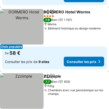
DORMERO Hotel Worms
Partager
Ajouter à mes favoris
C
4 Étoiles
7,9
Bien
1 797
Worms
Bâtiment historique au design moderne
Cons
Choix populaire
58 €
De
Consulter les prix de
9 sites
Consulter les prix
Zzzimple
Partager
Ajouter à mes favoris
Consulter les prix
7,7
Bien
829
Pillig
Chambres avec vue panoramique sur les
champs