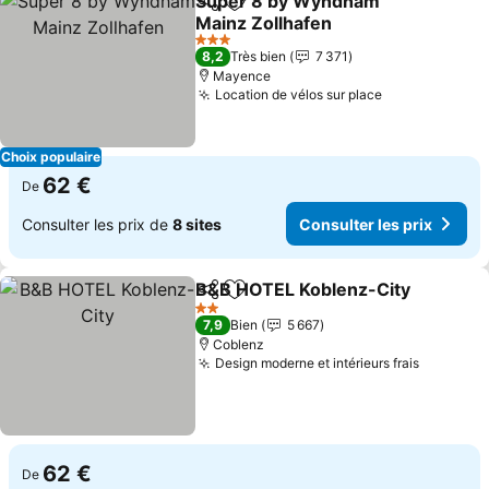
Super 8 by Wyndham
Partager
Ajouter à mes favoris
Mainz Zollhafen
Consulter les prix
3 Étoiles
8,2
Très bien
7 371
Mayence
Location de vélos sur place
Consulter les
Choix populaire
62 €
De
Consulter les prix de
8 sites
Consulter les prix
B&B HOTEL Koblenz-City
Partager
Ajouter à mes favoris
C
2 Étoiles
7,9
Bien
5 667
Coblenz
Design moderne et intérieurs frais
Consulte
62 €
De