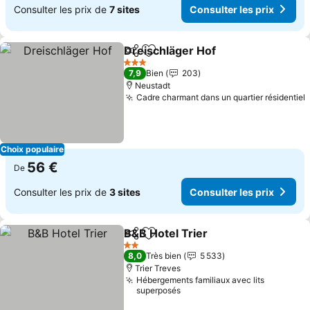
Consulter les prix de
7 sites
Consulter les prix
Dreischläger Hof
Partager
Ajouter à mes favoris
Consulter
3 Étoiles
7,9
Bien
203
Neustadt
Cadre charmant dans un quartier résidentiel
C
Choix populaire
56 €
De
Consulter les prix de
3 sites
Consulter les prix
B&B Hotel Trier
Partager
Ajouter à mes favoris
Consulter l
2 Étoiles
8,0
Très bien
5 533
Trier Treves
Hébergements familiaux avec lits
superposés