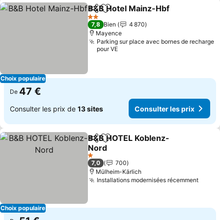
B&B Hotel Mainz-Hbf
Partager
Ajouter à mes favoris
Consu
2 Étoiles
7,8
Bien
4 870
Mayence
Parking sur place avec bornes de recharge
pour VE
Choix populaire
47 €
De
Consulter les prix de
13 sites
Consulter les prix
B&B HOTEL Koblenz-
Partager
Ajouter à mes favoris
Nord
Consulter les prix
1 Étoiles
7,0
700
Mülheim-Kärlich
Installations modernisées récemment
Consul
Choix populaire