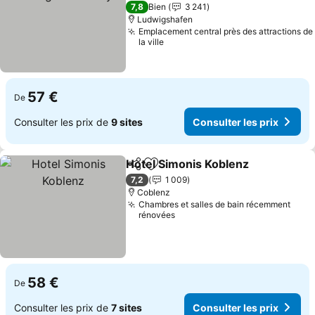
Consulter les prix
7,8
Bien
3 241
Ludwigshafen
Emplacement central près des attractions de
la ville
57 €
De
Consulter les prix de
9 sites
Consulter les prix
Hotel Simonis Koblenz
Partager
Ajouter à mes favoris
Cons
7,2
1 009
Coblenz
Chambres et salles de bain récemment
rénovées
58 €
De
Consulter les prix de
7 sites
Consulter les prix