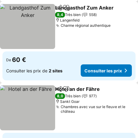
Landgasthof Zum Anker
Partager
Ajouter à mes favoris
Co
8,4
Très bien
558
Langenfeld
Charme régional authentique
Consulter le
60 €
De
Consulter les prix de
2 sites
Consulter les prix
Hotel an der Fähre
Partager
Ajouter à mes favoris
Consulte
8,0
Très bien
977
Sankt Goar
Chambres avec vue sur le fleuve et le
château