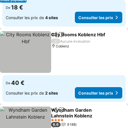
18 €
De
Consulter les prix de
4 sites
Consulter les prix
City Rooms Koblenz Hbf
Partager
Ajouter à mes favoris
Co
/
Aucune évaluation
Coblenz
40 €
De
Consulter les prix de
2 sites
Consulter les prix
Wyndham Garden
Partager
Ajouter à mes favoris
Lahnstein Koblenz
Consulter les prix
4 Étoiles
6,6
9 188