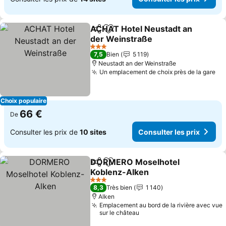
ACHAT Hotel Neustadt an
Partager
Ajouter à mes favoris
der Weinstraße
Consulter les prix
3 Étoiles
7,5
Bien
5 119
Neustadt an der Weinstraße
Un emplacement de choix près de la gare
Co
Choix populaire
66 €
De
Consulter les prix de
10 sites
Consulter les prix
DORMERO Moselhotel
Partager
Ajouter à mes favoris
Koblenz-Alken
Consulter les prix
3 Étoiles
8,3
Très bien
1 140
Alken
Emplacement au bord de la rivière avec vue
sur le château