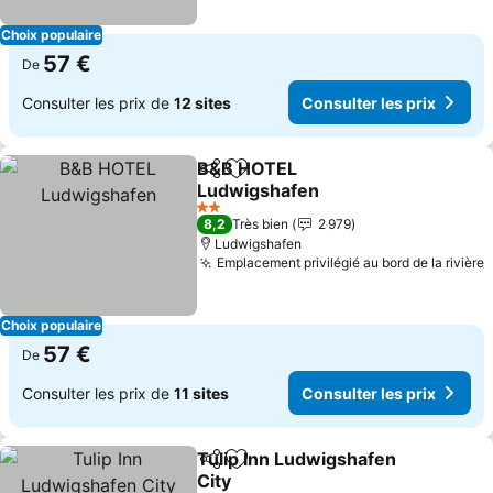
Choix populaire
57 €
De
Consulter les prix de
12 sites
Consulter les prix
B&B HOTEL
Partager
Ajouter à mes favoris
Ludwigshafen
Consulter les prix
2 Étoiles
8,2
Très bien
2 979
Ludwigshafen
Emplacement privilégié au bord de la rivière
C
Choix populaire
57 €
De
Consulter les prix de
11 sites
Consulter les prix
Tulip Inn Ludwigshafen
Partager
Ajouter à mes favoris
City