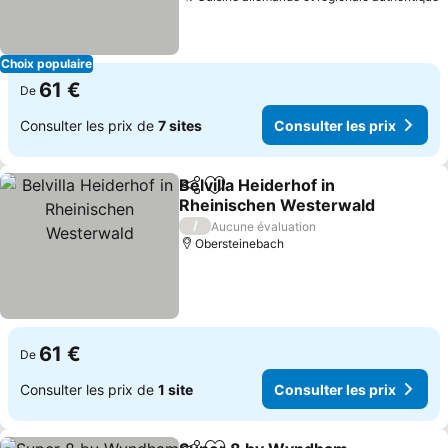
C
Choix populaire
61 €
De
Consulter les prix de
7 sites
Consulter les prix
Belvilla Heiderhof in
Partager
Ajouter à mes favoris
Rheinischen Westerwald
Consulter les prix
/
Aucune évaluation
Obersteinebach
61 €
De
Consulter les prix de
1 site
Consulter les prix