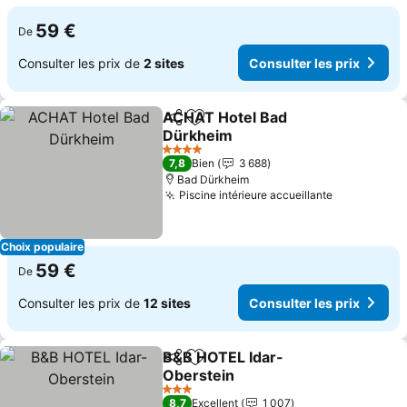
59 €
De
Consulter les prix de
2 sites
Consulter les prix
ACHAT Hotel Bad
Partager
Ajouter à mes favoris
Dürkheim
Consulter les prix
4 Étoiles
7,8
Bien
3 688
Bad Dürkheim
Piscine intérieure accueillante
Consulter l
Choix populaire
59 €
De
Consulter les prix de
12 sites
Consulter les prix
B&B HOTEL Idar-
Partager
Ajouter à mes favoris
Oberstein
Consulter les prix
3 Étoiles
8,7
Excellent
1 007