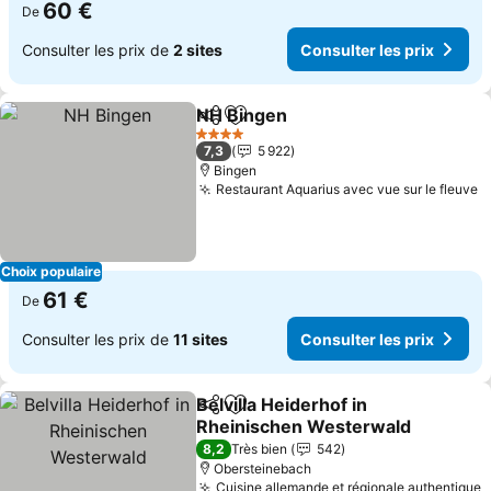
60 €
De
Consulter les prix de
2 sites
Consulter les prix
NH Bingen
Partager
Ajouter à mes favoris
Consulter les pr
4 Étoiles
7,3
5 922
Bingen
Restaurant Aquarius avec vue sur le fleuve
C
Choix populaire
61 €
De
Consulter les prix de
11 sites
Consulter les prix
Belvilla Heiderhof in
Partager
Ajouter à mes favoris
Rheinischen Westerwald
Consulter les prix
8,2
Très bien
542
Obersteinebach
Cuisine allemande et régionale authentique