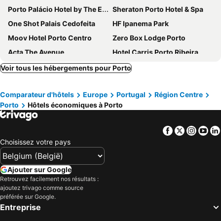
Porto Palácio Hotel by The Editory
Sheraton Porto Hotel & Spa
One Shot Palais Cedofeita
HF Ipanema Park
Moov Hotel Porto Centro
Zero Box Lodge Porto
Acta The Avenue
Hotel Carris Porto Ribeira
Holiday Inn Express Porto – Boavista By Ihg
HF Ipanema Porto
Voir tous les hébergements pour Porto
Moov Hotel Porto Norte
HF Tuela Porto
Comparateur d'hôtels
Europe
Portugal
Région Centre
NH Porto Jardim
Legendary Porto Hotel
Porto
Hôtels économiques à Porto
Turim Oporto Hotel
Eurostars Porto Centro
BessaHotel Boavista
Acta The Clover
Facebook
Twitter
Insta
Yo
Eurostars Aliados
Eurostars Porto Douro
Choisissez votre pays
Hotel Premium Porto Downtown
Stay Hotel Porto Centro Trindade
Renaissance Porto Lapa Hotel
Pur Oporto Boutique Hotel by actahotels
Ajouter sur Google
Retrouvez facilement nos résultats :
The Convo Porto Hotel & Suites
HF Fénix Porto
ajoutez trivago comme source
Mercure Porto Centro Aliados
Vincci Bonjardim
préférée sur Google.
Entreprise
Crowne Plaza Porto By Ihg
Exe Essenzia Porto