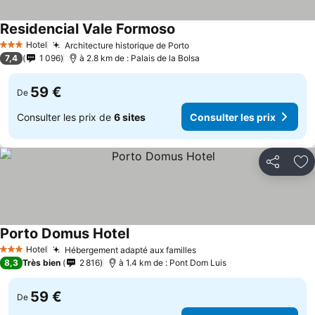
Residencial Vale Formoso
Consulter les prix
Hotel
Architecture historique de Porto
Consulter les prix
3 Étoiles
7,4
1 096
à 2.8 km de : Palais de la Bolsa
59 €
De
Consulter les prix de
6 sites
Consulter les prix
Partager
Aj
Porto Domus Hotel
Consulter les prix
Hotel
Hébergement adapté aux familles
Consulter les prix
3 Étoiles
8,3
Très bien
2 816
à 1.4 km de : Pont Dom Luis
59 €
De