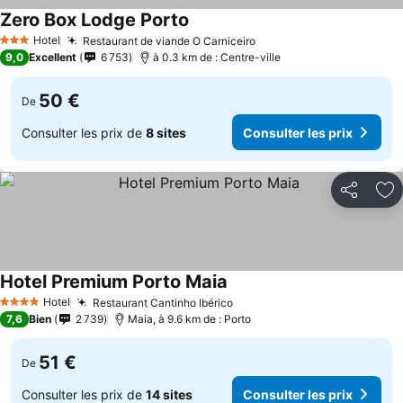
Zero Box Lodge Porto
Consulter les prix
Hotel
Restaurant de viande O Carniceiro
Consulter les prix
3 Étoiles
9,0
Excellent
6 753
à 0.3 km de : Centre-ville
50 €
De
Consulter les prix de
8 sites
Consulter les prix
Partager
Aj
Hotel Premium Porto Maia
Consulter les prix
Hotel
Restaurant Cantinho Ibérico
Consulter les prix
4 Étoiles
7,6
Bien
2 739
Maia, à 9.6 km de : Porto
51 €
De
Consulter les prix de
14 sites
Consulter les prix