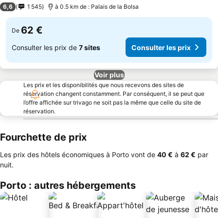
2 Étoiles
6,6
1 545
à 0.5 km de : Palais de la Bolsa
62 €
De
Consulter les prix de
7 sites
Consulter les prix
Voir plus
Les prix et les disponibilités que nous recevons des sites de
réservation changent constamment. Par conséquent, il se peut que
l’offre affichée sur trivago ne soit pas la même que celle du site de
réservation.
Fourchette de prix
Les prix des hôtels économiques à Porto vont de
‎40 €
à
‎62 €
par
nuit.
Porto : autres hébergements