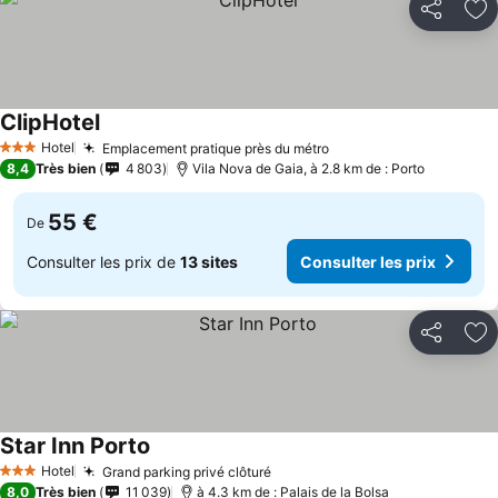
Partager
Aj
ClipHotel
Consulter les prix
Hotel
Emplacement pratique près du métro
Consulter les prix
3 Étoiles
8,4
Très bien
4 803
Vila Nova de Gaia, à 2.8 km de : Porto
55 €
De
Consulter les prix de
13 sites
Consulter les prix
Partager
Aj
Star Inn Porto
Consulter les prix
Hotel
Grand parking privé clôturé
Consulter les prix
3 Étoiles
8,0
Très bien
11 039
à 4.3 km de : Palais de la Bolsa