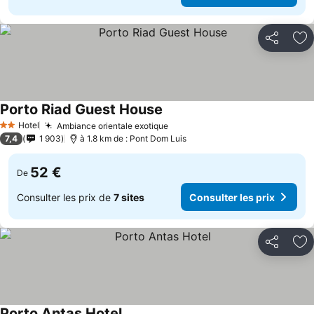
Partager
Aj
Porto Riad Guest House
Consulter les prix
Hotel
Ambiance orientale exotique
Consulter les prix
2 Étoiles
7,4
1 903
à 1.8 km de : Pont Dom Luis
52 €
De
Consulter les prix de
7 sites
Consulter les prix
Partager
Aj
Porto Antas Hotel