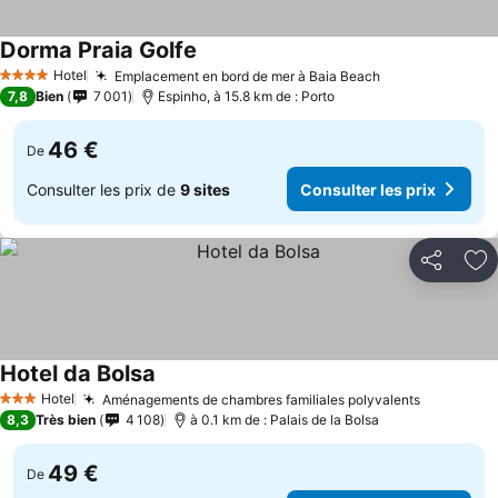
Dorma Praia Golfe
Consulter les prix
Hotel
Emplacement en bord de mer à Baia Beach
Consulter les 
4 Étoiles
7,8
Bien
7 001
Espinho, à 15.8 km de : Porto
46 €
De
Consulter les prix de
9 sites
Consulter les prix
Partager
Aj
Hotel da Bolsa
Consulter les prix
Hotel
Aménagements de chambres familiales polyvalents
Consulter
3 Étoiles
8,3
Très bien
4 108
à 0.1 km de : Palais de la Bolsa
49 €
De