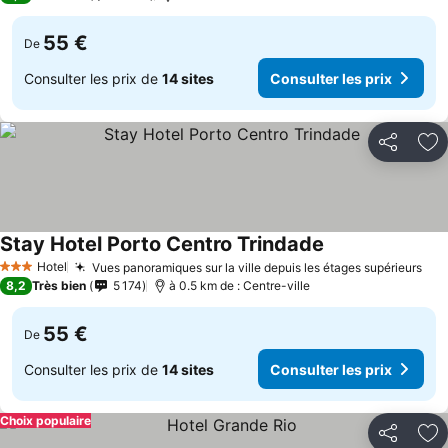
55 €
De
Consulter les prix de
14 sites
Consulter les prix
Partager
Aj
Stay Hotel Porto Centro Trindade
Consulter les pr
Hotel
Vues panoramiques sur la ville depuis les étages supérieurs
Con
3 Étoiles
8,2
Très bien
5 174
à 0.5 km de : Centre-ville
55 €
De
Consulter les prix de
14 sites
Consulter les prix
Choix populaire
Partager
Aj