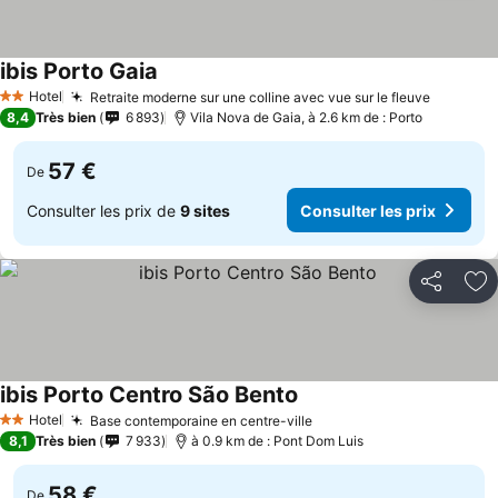
ibis Porto Gaia
Consulter les prix
Hotel
Retraite moderne sur une colline avec vue sur le fleuve
Consulte
2 Étoiles
8,4
Très bien
6 893
Vila Nova de Gaia, à 2.6 km de : Porto
57 €
De
Consulter les prix de
9 sites
Consulter les prix
Partager
Aj
ibis Porto Centro São Bento
Consulter les prix
Hotel
Base contemporaine en centre-ville
Consulter les prix
2 Étoiles
8,1
Très bien
7 933
à 0.9 km de : Pont Dom Luis
58 €
De