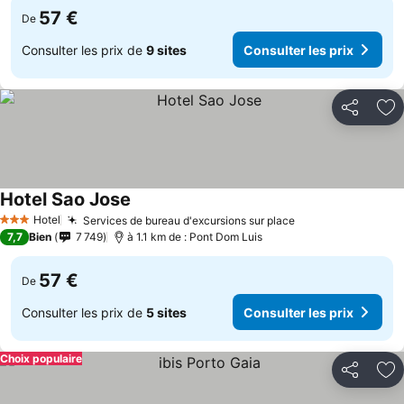
57 €
De
Consulter les prix de
9 sites
Consulter les prix
Partager
Aj
Hotel Sao Jose
Consulter les prix
Hotel
Services de bureau d'excursions sur place
Consulter les pr
3 Étoiles
7,7
Bien
7 749
à 1.1 km de : Pont Dom Luis
57 €
De
Consulter les prix de
5 sites
Consulter les prix
Choix populaire
Partager
Aj