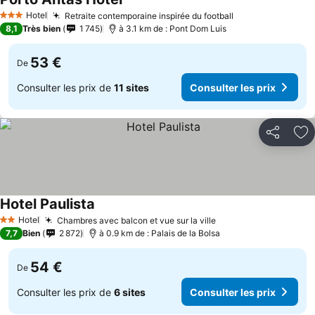
Consulter les prix
Hotel
Retraite contemporaine inspirée du football
Consulter les p
3 Étoiles
8,1
Très bien
1 745
à 3.1 km de : Pont Dom Luis
53 €
De
Consulter les prix de
11 sites
Consulter les prix
Partager
Aj
Hotel Paulista
Consulter les prix
Hotel
Chambres avec balcon et vue sur la ville
Consulter les prix
2 Étoiles
7,7
Bien
2 872
à 0.9 km de : Palais de la Bolsa
54 €
De
Consulter les prix de
6 sites
Consulter les prix