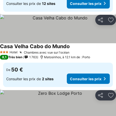
Consulter les prix de
12 sites
Consulter les prix
Partager
Aj
Casa Velha Cabo do Mundo
Consulter les prix
Hotel
Chambres avec vue sur l'océan
Consulter les prix
3 Étoiles
8,1
Très bien
1 763
Matosinhos, à 12.1 km de : Porto
50 €
De
Consulter les prix de
2 sites
Consulter les prix
Partager
Aj