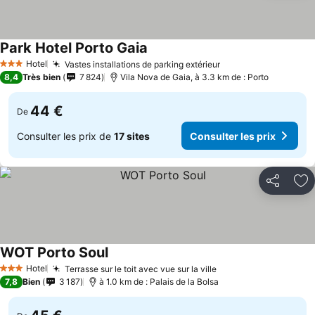
Park Hotel Porto Gaia
Consulter les prix
Hotel
Vastes installations de parking extérieur
Consulter les prix
3 Étoiles
8,4
Très bien
7 824
Vila Nova de Gaia, à 3.3 km de : Porto
44 €
De
Consulter les prix de
17 sites
Consulter les prix
Partager
Aj
WOT Porto Soul
Consulter les prix
Hotel
Terrasse sur le toit avec vue sur la ville
Consulter les prix
3 Étoiles
7,8
Bien
3 187
à 1.0 km de : Palais de la Bolsa