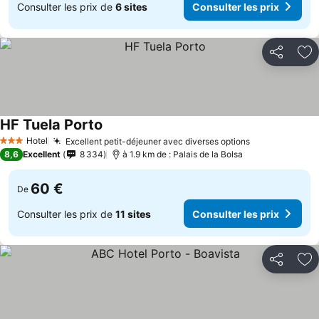
Consulter les prix de
6 sites
Consulter les prix
Partager
Aj
HF Tuela Porto
Consulter les prix
Hotel
Excellent petit-déjeuner avec diverses options
Consulter les
3 Étoiles
8,6
Excellent
8 334
à 1.9 km de : Palais de la Bolsa
60 €
De
Consulter les prix de
11 sites
Consulter les prix
Partager
Aj