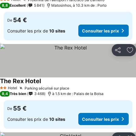
Consulter les 
3 Étoiles
8,8
Excellent
5 841
Matosinhos, à 10.3 km de : Porto
54 €
De
Consulter les prix de
10 sites
Consulter les prix
Partager
Aj
The Rex Hotel
Consulter les prix
Hotel
Parking sécurisé sur place
Consulter les prix
2 Étoiles
8,4
Très bien
3 468
à 1.5 km de : Palais de la Bolsa
55 €
De
Consulter les prix de
10 sites
Consulter les prix