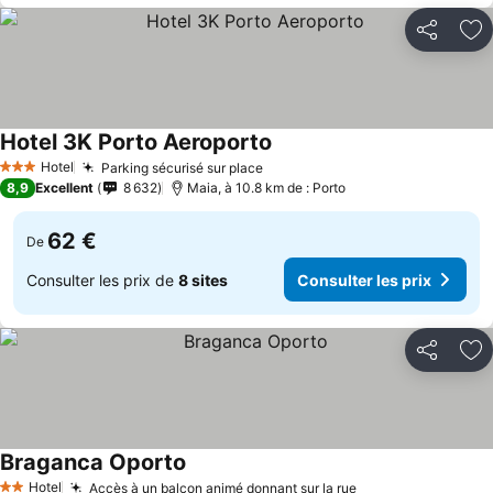
Partager
Aj
Hotel 3K Porto Aeroporto
Consulter les prix
Hotel
Parking sécurisé sur place
Consulter les prix
3 Étoiles
8,9
Excellent
8 632
Maia, à 10.8 km de : Porto
62 €
De
Consulter les prix de
8 sites
Consulter les prix
Partager
Aj
Braganca Oporto
Consulter les prix
Hotel
Accès à un balcon animé donnant sur la rue
Consulter les pr