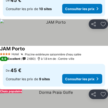
45 €
De
Consulter les prix de
10 sites
Consulter les prix
Partager
Aj
JAM Porto
Consulter les prix
Hotel
Piscine extérieure saisonnière d'eau salée
Consulter les p
4 Étoiles
8,9
Excellent
2 680
à 1.8 km de : Centre-ville
45 €
De
Consulter les prix de
9 sites
Consulter les prix
Choix populaire
Partager
Aj