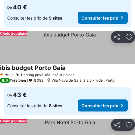
40 €
De
Consulter les prix de
9 sites
Consulter les prix
Choix populaire
Partager
Aj
ibis budget Porto Gaia
Consulter les prix
Hotel
Parking privé sécurisé sur place
Consulter les prix
1 Étoiles
8,0
Très bien
8 098
Vila Nova de Gaia, à 2.5 km de : Porto
43 €
De
Consulter les prix de
8 sites
Consulter les prix
Choix populaire
Partager
Aj