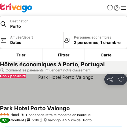
Favoris
Se con
Me
Destination
Porto
Arrivée/départ
Personnes et chambres
Dates
2 personnes, 1 chambre
Trier
Filtrer
Carte
Hôtels économiques à Porto, Portugal
Comment les paiements influencent notre classement
Choix populaire
Partager
Aj
Park Hotel Porto Valongo
Consulter les prix
Hotel
Concept de retraite moderne en banlieue
Consulter les pri
3 Étoiles
8,5
Excellent
5 106
Valongo, à 9.5 km de : Porto