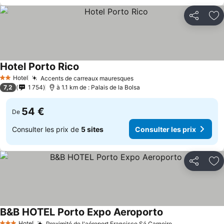
Partager
Aj
Hotel Porto Rico
Consulter les prix
Hotel
Accents de carreaux mauresques
Consulter les prix
2 Étoiles
7,2
1 754
à 1.1 km de : Palais de la Bolsa
54 €
De
Consulter les prix de
5 sites
Consulter les prix
Partager
Aj
B&B HOTEL Porto Expo Aeroporto
Consulter les pr
Hotel
Proximité de l'aéroport Francisco Sá Carneiro