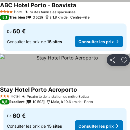
ABC Hotel Porto - Boavista
Consulter les prix
Hotel
Suites familiales spacieuses
Consulter les prix
4 Étoiles
8,1
Très bien
3 528
à 1.9 km de : Centre-ville
60 €
De
Consulter les prix de
15 sites
Consulter les prix
Partager
Aj
Stay Hotel Porto Aeroporto
Consulter les prix
Hotel
Proximité de la station de métro Botica
Consulter les prix
3 Étoiles
8,5
Excellent
10 592
Maia, à 10.6 km de : Porto
60 €
De
Consulter les prix de
15 sites
Consulter les prix