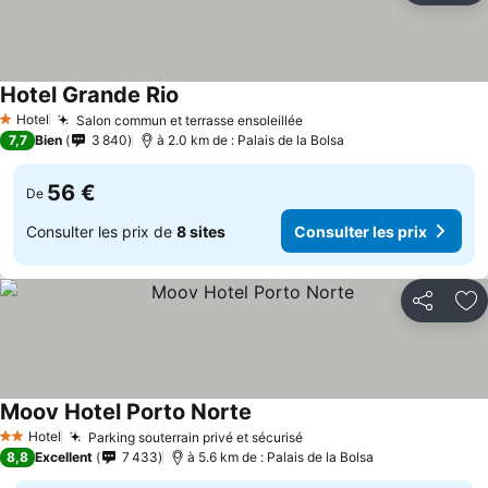
Hotel Grande Rio
Consulter les prix
Hotel
Salon commun et terrasse ensoleillée
Consulter les prix
1 Étoiles
7,7
Bien
3 840
à 2.0 km de : Palais de la Bolsa
56 €
De
Consulter les prix de
8 sites
Consulter les prix
Partager
Aj
Moov Hotel Porto Norte
Consulter les prix
Hotel
Parking souterrain privé et sécurisé
Consulter les prix
2 Étoiles
8,8
Excellent
7 433
à 5.6 km de : Palais de la Bolsa