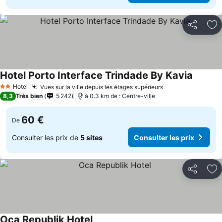
Partager
Aj
Hotel Porto Interface Trindade By Kavia
Consulte
Hotel
Vues sur la ville depuis les étages supérieurs
Consulter les pr
2 Étoiles
8,3
Très bien
5 242
à 0.3 km de : Centre-ville
60 €
De
Consulter les prix de
5 sites
Consulter les prix
Partager
Aj
Oca Republik Hotel