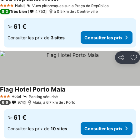
Consulter les prix
Hotel
Vues pittoresques sur la Praça da República
Consulter les
4 Étoiles
8,3
Très bien
4 753
à 0.5 km de : Centre-ville
61 €
De
Consulter les prix de
3 sites
Consulter les prix
Partager
Aj
Flag Hotel Porto Maia
Consulter les prix
Hotel
Parking sécurisé
Consulter les prix
3 Étoiles
6,6
974
Maia, à 6.7 km de : Porto
61 €
De
Consulter les prix de
10 sites
Consulter les prix