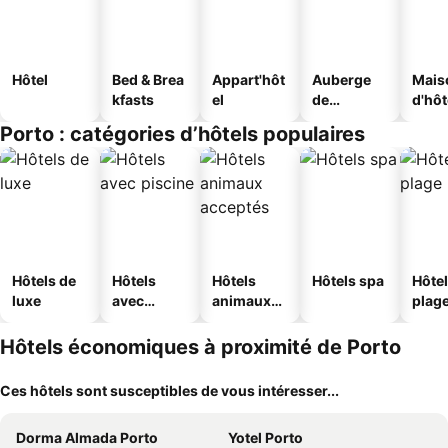
Hôtel
Bed & Brea
Appart'hôt
Auberge
Mais
kfasts
el
de
d'hô
jeunesse
Porto : catégories d’hôtels populaires
Hôtels de
Hôtels
Hôtels
Hôtels spa
Hôtel
luxe
avec
animaux
plag
piscine
acceptés
Hôtels économiques à proximité de Porto
Ces hôtels sont susceptibles de vous intéresser...
Dorma Almada Porto
Yotel Porto