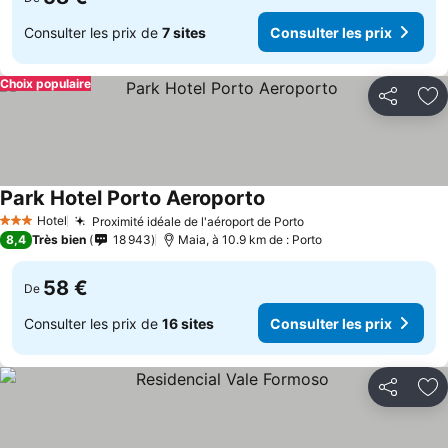
Consulter les prix de
7 sites
Consulter les prix
Choix populaire
Partager
Aj
Park Hotel Porto Aeroporto
Consulter les prix
Hotel
Proximité idéale de l'aéroport de Porto
Consulter les prix
3 Étoiles
8,4
Très bien
18 943
Maia, à 10.9 km de : Porto
58 €
De
Consulter les prix de
16 sites
Consulter les prix
Partager
Aj