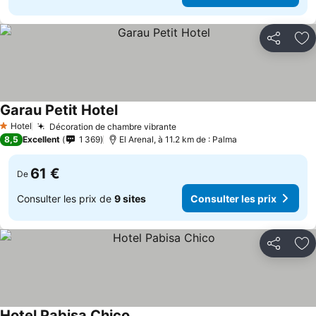
Partager
Aj
Garau Petit Hotel
Hotel
Décoration de chambre vibrante
1 Étoiles
8,5
Excellent
1 369
El Arenal, à 11.2 km de : Palma
61 €
De
Consulter les prix de
9 sites
Consulter les prix
Partager
Aj
Hotel Pabisa Chico