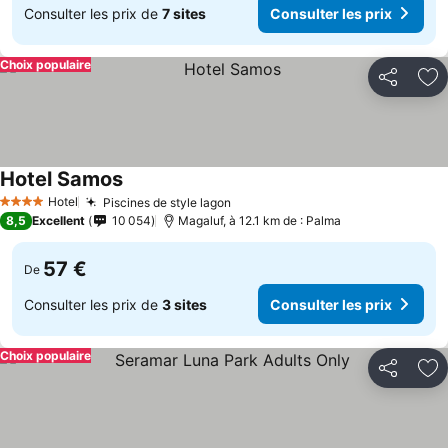
Consulter les prix de
7 sites
Consulter les prix
Choix populaire
Partager
Aj
Hotel Samos
Hotel
Piscines de style lagon
4 Étoiles
8,5
Excellent
10 054
Magaluf, à 12.1 km de : Palma
57 €
De
Consulter les prix de
3 sites
Consulter les prix
Choix populaire
Partager
Aj