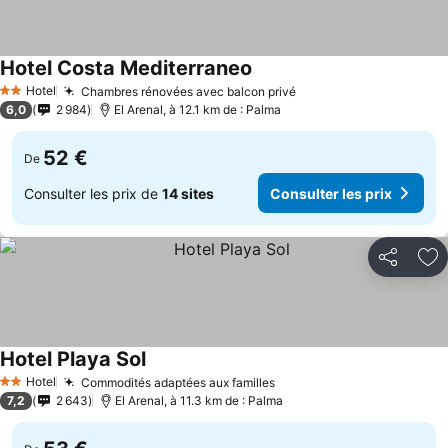
Hotel Costa Mediterraneo
Hotel
Chambres rénovées avec balcon privé
2 Étoiles
6,0
2 984
El Arenal, à 12.1 km de : Palma
52 €
De
Consulter les prix de
14 sites
Consulter les prix
Partager
Aj
Hotel Playa Sol
Hotel
Commodités adaptées aux familles
2 Étoiles
7,2
2 643
El Arenal, à 11.3 km de : Palma