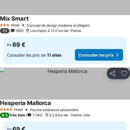
Mix Smart
Hotel
Concept de design moderne et élégant
3 Étoiles
7,1
992
Llucmajor, à 12.0 km de : Palma
69 €
De
Consulter les prix de
11 sites
Consulter les prix
Partager
Aj
Hesperia Mallorca
Hotel
Piscine extérieure saisonnière
4 Étoiles
8,3
Très bien
1 740
à 2.9 km de : Centre-ville
69 €
De