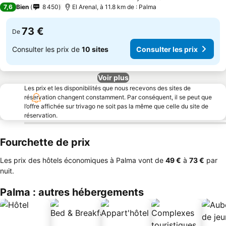
3 Étoiles
7,6
Bien
8 450
El Arenal, à 11.8 km de : Palma
73 €
De
Consulter les prix de
10 sites
Consulter les prix
Voir plus
Les prix et les disponibilités que nous recevons des sites de
réservation changent constamment. Par conséquent, il se peut que
l’offre affichée sur trivago ne soit pas la même que celle du site de
réservation.
Fourchette de prix
Les prix des hôtels économiques à Palma vont de
‎49 €
à
‎73 €
par
nuit.
Palma : autres hébergements