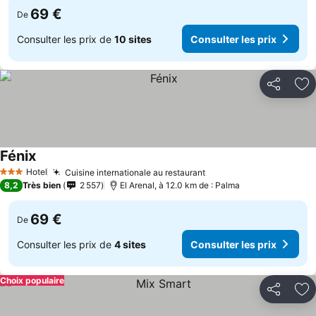
69 €
De
Consulter les prix de
10 sites
Consulter les prix
Partager
Aj
Fénix
Hotel
Cuisine internationale au restaurant
3 Étoiles
8,2
Très bien
2 557
El Arenal, à 12.0 km de : Palma
69 €
De
Consulter les prix de
4 sites
Consulter les prix
Choix populaire
Partager
Aj