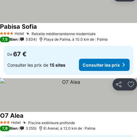
Pabisa Sofia
Hotel
Retraite méditerranéenne modernisée
4 Étoiles
7,5
Bien
5 834
Playa de Palma, à 10.0 km de : Palma
67 €
De
Consulter les prix de
15 sites
Consulter les prix
Partager
Aj
O7 Alea
Hotel
Piscine extérieure profonde
3 Étoiles
7,8
Bien
3 255
El Arenal, à 12.0 km de : Palma