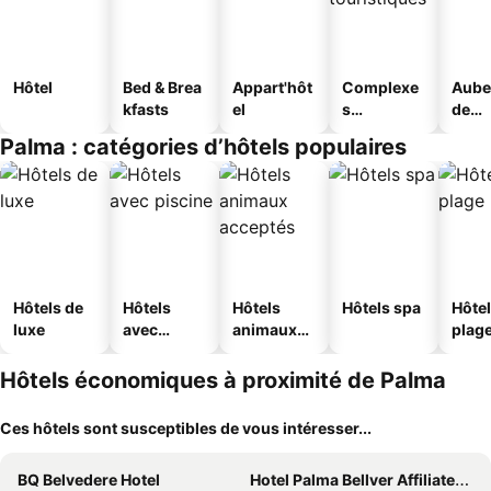
Hôtel
Bed & Brea
Appart'hôt
Complexe
Aube
kfasts
el
s
de
touristique
jeun
Palma : catégories d’hôtels populaires
s
Hôtels de
Hôtels
Hôtels
Hôtels spa
Hôtel
luxe
avec
animaux
plag
piscine
acceptés
Hôtels économiques à proximité de Palma
Ces hôtels sont susceptibles de vous intéresser...
BQ Belvedere Hotel
Hotel Palma Bellver Affiliated by Meliá