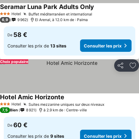
Seramar Luna Park Adults Only
Hotel
Buffet méditerranéen et international
3 Étoiles
6,9
9 962
El Arenal, à 12.0 km de : Palma
58 €
De
Consulter les prix de
13 sites
Consulter les prix
Choix populaire
Partager
Aj
Hotel Amic Horizonte
Hotel
Suites mezzanine uniques sur deux niveaux
3 Étoiles
7,5
Bien
8 921
à 2.9 km de : Centre-ville
60 €
De
Consulter les prix de
9 sites
Consulter les prix