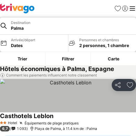
Favoris
Se con
Me
Destination
Palma
Arrivée/départ
Personnes et chambres
Dates
2 personnes, 1 chambre
Trier
Filtrer
Carte
Hôtels économiques à Palma, Espagne
Comment les paiements influencent notre classement
Partager
Aj
Casthotels Leblon
Hotel
Équipements de plage pratiques
2 Étoiles
6,7
1 093
Playa de Palma, à 11.4 km de : Palma