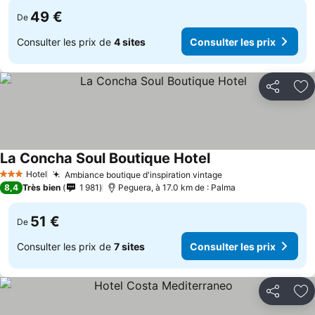
49 €
De
Consulter les prix de
4 sites
Consulter les prix
Partager
Aj
La Concha Soul Boutique Hotel
Hotel
Ambiance boutique d'inspiration vintage
3 Étoiles
8,4
Très bien
1 981
Peguera, à 17.0 km de : Palma
51 €
De
Consulter les prix de
7 sites
Consulter les prix
Partager
Aj