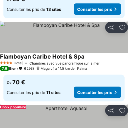
Consulter les prix de
13 sites
Consulter les prix
Partager
Aj
Flamboyan Caribe Hotel & Spa
Hotel
Chambres avec vue panoramique sur la mer
4 Étoiles
7,6
Bien
6 293
Magaluf, à 11.5 km de : Palma
70 €
De
Consulter les prix de
11 sites
Consulter les prix
Choix populaire
Partager
Aj