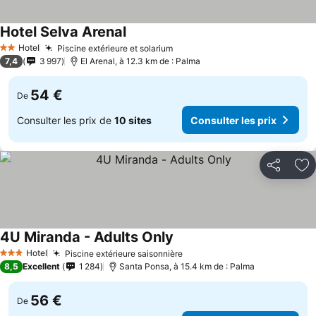
Hotel Selva Arenal
Hotel
Piscine extérieure et solarium
2 Étoiles
7,4
3 997
El Arenal, à 12.3 km de : Palma
54 €
De
Consulter les prix de
10 sites
Consulter les prix
Partager
Aj
4U Miranda - Adults Only
Hotel
Piscine extérieure saisonnière
3 Étoiles
8,5
Excellent
1 284
Santa Ponsa, à 15.4 km de : Palma
56 €
De