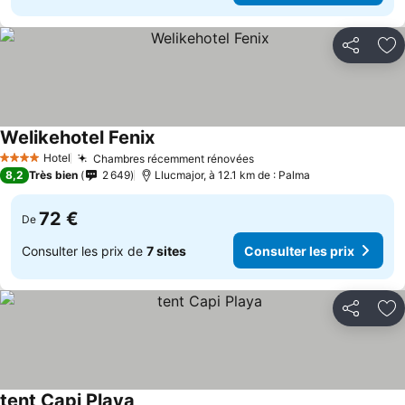
Partager
Aj
Welikehotel Fenix
Hotel
Chambres récemment rénovées
4 Étoiles
8,2
Très bien
2 649
Llucmajor, à 12.1 km de : Palma
72 €
De
Consulter les prix de
7 sites
Consulter les prix
Partager
Aj
tent Capi Playa