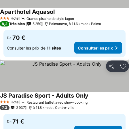
Aparthotel Aquasol
Hotel
Grande piscine de style lagon
3 Étoiles
8,2
Très bien
5 259
Palmanova, à 11.6 km de : Palma
70 €
De
Consulter les prix de
11 sites
Consulter les prix
Partager
Aj
JS Paradise Sport - Adults Only
Hotel
Restaurant buffet avec show-cooking
3 Étoiles
7,3
2 937
à 11.8 km de : Centre-ville
71 €
De