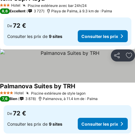
Hotel
Piscine extérieure avec bar 24h/24
3 Étoiles
8,6
Excellent
3 727
Playa de Palma, à 9.3 km de : Palma
72 €
De
Consulter les prix de
9 sites
Consulter les prix
Partager
Aj
Palmanova Suites by TRH
Hotel
Piscine extérieure de style lagon
4 Étoiles
7,6
Bien
3 878
Palmanova, à 11.4 km de : Palma
72 €
De
Consulter les prix de
9 sites
Consulter les prix