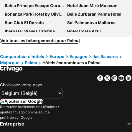
Bahia Principe Escape Coral Playa +16
Hotel Joan Miró Museum
Bonanza Park Hotel by Olivia Hotels Collection
Belle Zurbarán Palma Hotel
Sun Club El Dorado
Sol Palmanova Mallorca
Iberostar Waves Cristina
Hotel Costa Azul
Portofino Mallorca
HM Gran Fiesta
Voir tous les hébergements pour Palma
BQ Apolo Hotel
Eurostars Marivent
Comparateur d'hôtels
Europe
Espagne
Iles Baléares
HM Jaime III
whala!beach
Majorque
Palma
Hôtels économiques à Palma
O7 Alea
BQ Augusta Hotel
Valentin Grand Park Suite Hotel
Meliá Palma Bay
Facebook
Twitter
Insta
Yo
Hotel Amic Horizonte
INNSiDE by Meliá Palma Center
Choisissez votre pays
Sol Barbados
Salles Hotels Marina Portals
Alua Gran Camp de Mar
Alua Leo
Ajouter sur Google
Retrouvez facilement nos résultats :
Hilton Mallorca Galatzo
INNSiDE by Meliá Palma Bosque
ajoutez trivago comme source
H10 Casa del Mar
JS Palma Stay
préférée sur Google.
Entreprise
Palace Bonanza Playa Resort & SPA by Olivia Hotels Collection
Meliá Palma Marina