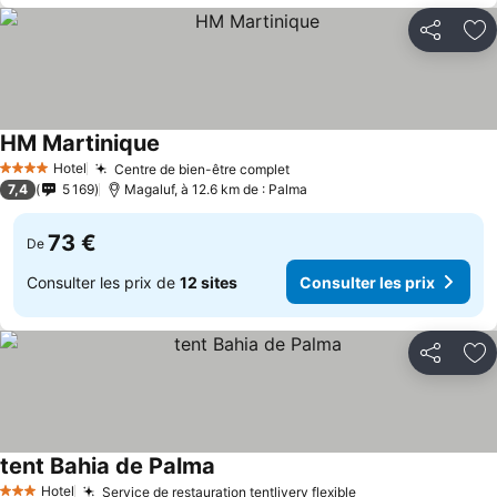
Partager
Aj
HM Martinique
Hotel
Centre de bien-être complet
4 Étoiles
7,4
5 169
Magaluf, à 12.6 km de : Palma
73 €
De
Consulter les prix de
12 sites
Consulter les prix
Partager
Aj
tent Bahia de Palma
Hotel
Service de restauration tentlivery flexible