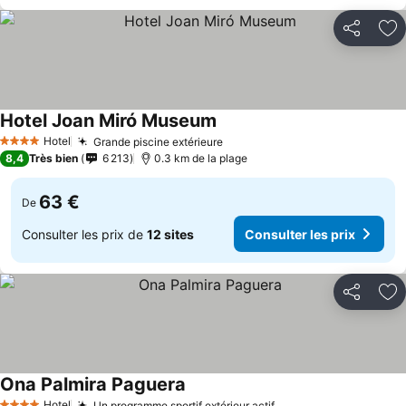
Partager
Aj
Hotel Joan Miró Museum
Hotel
Grande piscine extérieure
4 Étoiles
8,4
Très bien
6 213
0.3 km de la plage
63 €
De
Consulter les prix de
12 sites
Consulter les prix
Partager
Aj
Ona Palmira Paguera
Hotel
Un programme sportif extérieur actif