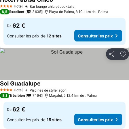
Hotel
Bar lounge chic et cocktails
4 Étoiles
8,5
Excellent
2 635
Playa de Palma, à 10.1 km de : Palma
62 €
De
Consulter les prix de
12 sites
Consulter les prix
Partager
Aj
Sol Guadalupe
Hotel
Piscines de style lagon
4 Étoiles
8,1
Très bien
7 194
Magaluf, à 12.4 km de : Palma
62 €
De
Consulter les prix de
15 sites
Consulter les prix