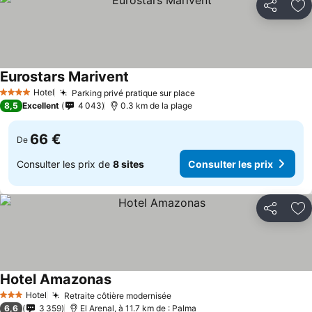
Partager
Aj
Eurostars Marivent
Hotel
Parking privé pratique sur place
4 Étoiles
8,5
Excellent
4 043
0.3 km de la plage
66 €
De
Consulter les prix de
8 sites
Consulter les prix
Partager
Aj
Hotel Amazonas
Hotel
Retraite côtière modernisée
3 Étoiles
6,6
3 359
El Arenal, à 11.7 km de : Palma