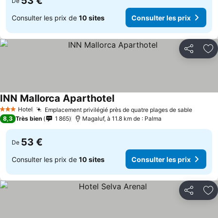
53 €
De
Consulter les prix de
10 sites
Consulter les prix
Partager
Aj
INN Mallorca Aparthotel
Hotel
Emplacement privilégié près de quatre plages de sable
3 Étoiles
8,3
Très bien
1 865
Magaluf, à 11.8 km de : Palma
53 €
De
Consulter les prix de
10 sites
Consulter les prix
Partager
Aj