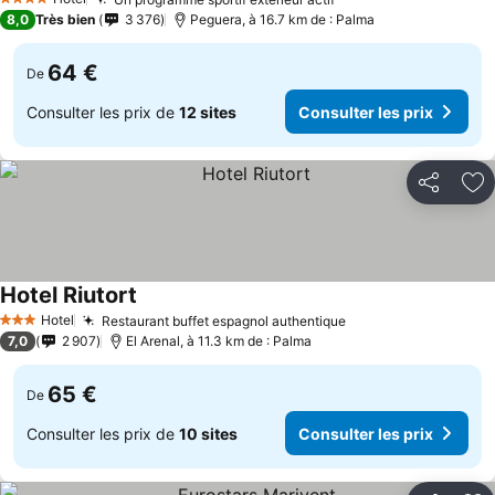
4 Étoiles
8,0
Très bien
3 376
Peguera, à 16.7 km de : Palma
64 €
De
Consulter les prix de
12 sites
Consulter les prix
Partager
Aj
Hotel Riutort
Hotel
Restaurant buffet espagnol authentique
3 Étoiles
7,0
2 907
El Arenal, à 11.3 km de : Palma
65 €
De
Consulter les prix de
10 sites
Consulter les prix