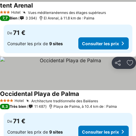
tent Arenal
Hotel
Vues méditerranéennes des étages supérieurs
3 Étoiles
7,7
Bien
3 394
El Arenal, à 11.8 km de : Palma
71 €
De
Consulter les prix de
9 sites
Consulter les prix
Partager
Aj
Occidental Playa de Palma
Hotel
Architecture traditionnelle des Baléares
4 Étoiles
8,3
Très bien
11 487
Playa de Palma, à 10.4 km de : Palma
71 €
De
Consulter les prix de
9 sites
Consulter les prix