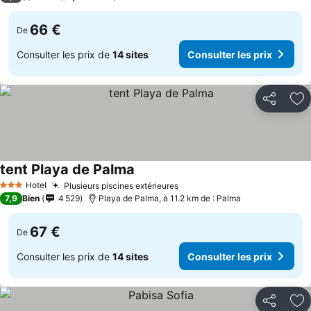
66 €
De
Consulter les prix de
14 sites
Consulter les prix
Partager
Aj
tent Playa de Palma
Hotel
Plusieurs piscines extérieures
3 Étoiles
7,9
Bien
4 529
Playa de Palma, à 11.2 km de : Palma
67 €
De
Consulter les prix de
14 sites
Consulter les prix
Partager
Aj