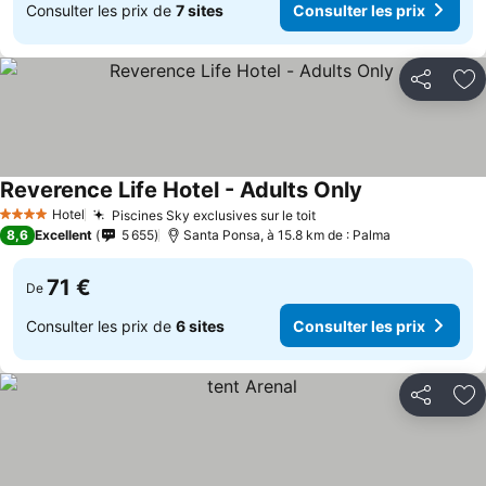
Consulter les prix de
7 sites
Consulter les prix
Partager
Aj
Reverence Life Hotel - Adults Only
Hotel
Piscines Sky exclusives sur le toit
4 Étoiles
8,6
Excellent
5 655
Santa Ponsa, à 15.8 km de : Palma
71 €
De
Consulter les prix de
6 sites
Consulter les prix
Partager
Aj