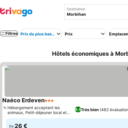
Destination
Filtres
Prix du plus bas au plus élevé
Prix
Emplace
Hôtels économiques à Morb
Naéco Erdeven
3 Étoiles
Consulter les prix
Hébergement acceptant les
Très bien
(482 évaluatio
8,4
animaux, Petit-déjeuner local et
Consulter les prix
gourmand
26 €
De