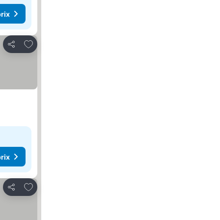
rix
Ajouter à mes favoris
Partager
rix
Ajouter à mes favoris
Partager