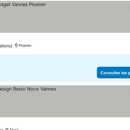
ations)
Ploeren
Consulter les p
r les prix
Theix