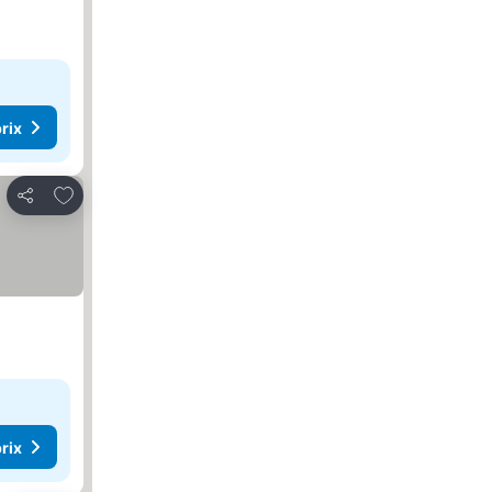
rix
Ajouter à mes favoris
Partager
rix