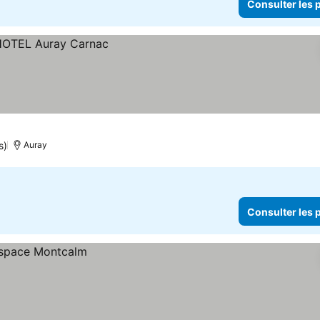
Consulter les p
s)
Auray
Consulter les p