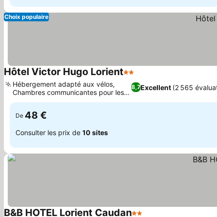
Choix populaire
Hôtel Victor Hugo Lorient
2 Étoiles
Consulter les prix
Hébergement adapté aux vélos,
Excellent
(2 565 évalua
8,7
Chambres communicantes pour les
Consulter les prix
familles
48 €
De
Consulter les prix de
10 sites
B&B HOTEL Lorient Caudan