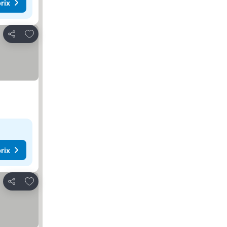
rix
Ajouter à mes favoris
Partager
rix
Ajouter à mes favoris
Partager