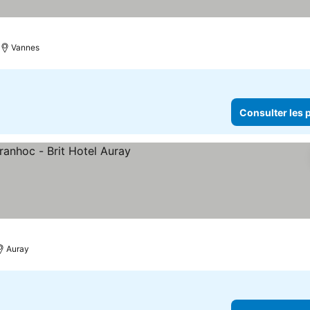
Vannes
Consulter les p
les prix
Auray