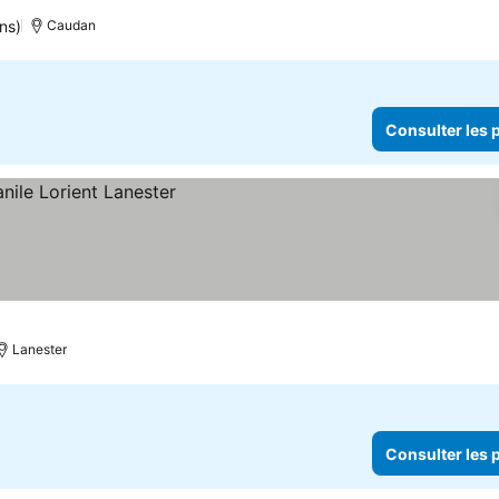
ns)
Caudan
Consulter les p
Lanester
Consulter les p