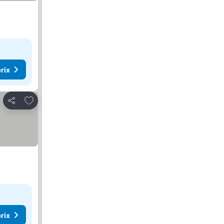
rix
Ajouter à mes favoris
Partager
rix