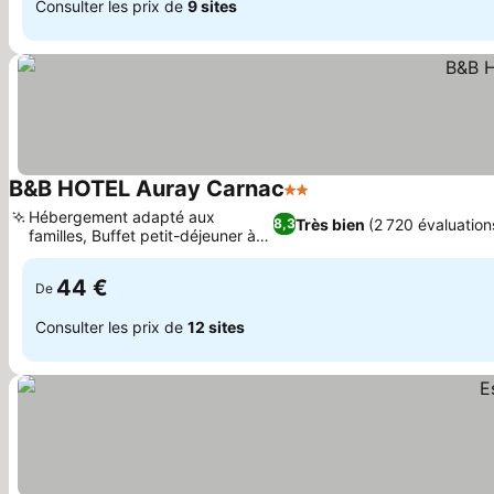
Consulter les prix de
9 sites
B&B HOTEL Auray Carnac
2 Étoiles
Consulter les prix
Hébergement adapté aux
Très bien
(2 720 évaluation
8,3
familles, Buffet petit-déjeuner à
Consulter les prix
volonté
44 €
De
Consulter les prix de
12 sites