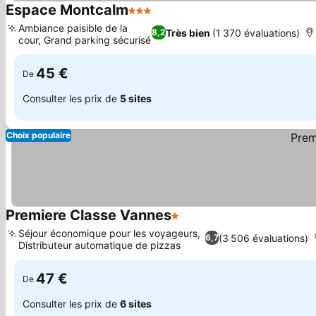
Espace Montcalm
3 Étoiles
Consulter les prix
Ambiance paisible de la
Très bien
(1 370 évaluations)
8,2
cour, Grand parking sécurisé
Consulter les prix
45 €
De
Consulter les prix de
5 sites
Choix populaire
Premiere Classe Vannes
1 Étoiles
Consulter les prix
Séjour économique pour les voyageurs,
(3 506 évaluations)
6,7
Distributeur automatique de pizzas
Consulter les prix
47 €
De
Consulter les prix de
6 sites