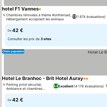
hotel F1 Vannes
1 Étoiles
Consulter les prix
Chambres rénovées à thème #ontheroad,
(1 874 évaluations)
7,1
Hébergement acceptant les animaux
Consulter les prix
42 €
De
Consulter les prix de
3 sites
Choix populaire
Hotel Le Branhoc - Brit Hotel Auray
2 Étoiles
Consulter 
Parking privé sécurisé,
Excellent
(4 176 évaluations)
8,8
Ambiance et chambres
Consulter les prix
familiales
42 €
De