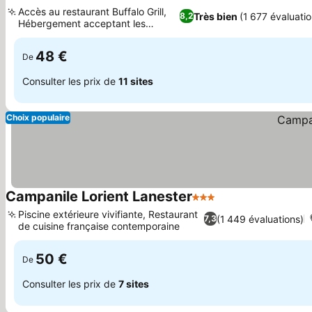
2 Étoiles
Consulter les prix
Accès au restaurant Buffalo Grill,
Très bien
(1 677 évaluatio
8,2
Hébergement acceptant les
Consulter les prix
animaux
48 €
De
Consulter les prix de
11 sites
Choix populaire
Campanile Lorient Lanester
3 Étoiles
Consulter les prix
Piscine extérieure vivifiante, Restaurant
(1 449 évaluations)
7,3
de cuisine française contemporaine
Consulter les prix
50 €
De
Consulter les prix de
7 sites