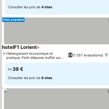
Consulter les prix de
4 sites
Choix populaire
hotelF1 Lorient
1 Étoiles
Consulter les prix
Hébergement économique et
(1 357 évaluations)
6,6
pratique, Petit-déjeuner buffet sur
Consulter les prix
place
39 €
De
Consulter les prix de
8 sites