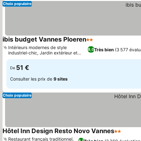
Choix populaire
ibis budget Vannes Ploeren
2 Étoiles
Consulter les prix
Intérieurs modernes de style
Très bien
(3 577 évalu
8,0
industriel-chic, Jardin extérieur et
Consulter les prix
espace de loisirs
51 €
De
Consulter les prix de
9 sites
Choix populaire
Hôtel Inn Design Resto Novo Vannes
2 Étoiles
Consulte
Restaurant français traditionnel,
8,1