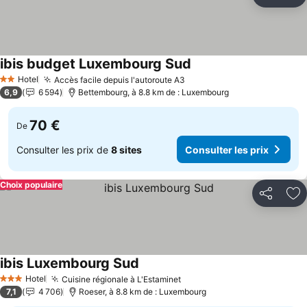
Partager
Aj
ibis budget Luxembourg Sud
Consulter les prix
Hotel
Accès facile depuis l'autoroute A3
Consulter les prix
2 Étoiles
6,9
6 594
Bettembourg, à 8.8 km de : Luxembourg
70 €
De
Consulter les prix de
8 sites
Consulter les prix
Choix populaire
Partager
Aj
ibis Luxembourg Sud
Consulter les prix
Hotel
Cuisine régionale à L'Estaminet
Consulter les prix
3 Étoiles
7,1
4 706
Roeser, à 8.8 km de : Luxembourg