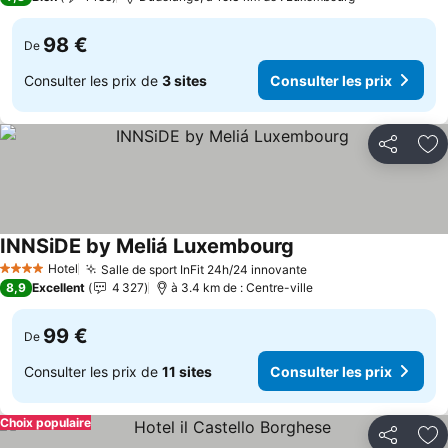
98 €
De
Consulter les prix de
3 sites
Consulter les prix
Partager
Aj
INNSiDE by Meliá Luxembourg
Consulter les prix
Hotel
Salle de sport InFit 24h/24 innovante
Consulter les prix
4 Étoiles
8,9
Excellent
4 327
à 3.4 km de : Centre-ville
99 €
De
Consulter les prix de
11 sites
Consulter les prix
Choix populaire
Partager
Aj