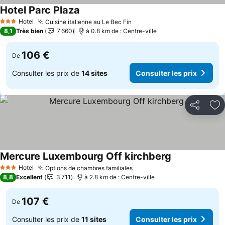
Hotel Parc Plaza
Consulter les prix
Hotel
Cuisine italienne au Le Bec Fin
Consulter les prix
3 Étoiles
8,1
Très bien
7 660
à 0.8 km de : Centre-ville
106 €
De
Consulter les prix de
14 sites
Consulter les prix
Partager
Aj
Mercure Luxembourg Off kirchberg
Consulter les 
Hotel
Options de chambres familiales
Consulter les prix
3 Étoiles
8,8
Excellent
3 711
à 2.8 km de : Centre-ville
107 €
De
Consulter les prix de
11 sites
Consulter les prix