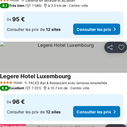
Hotel
Détente en terrasse et au jardin
Consulter les prix
3 Étoiles
8,1
Très bien
1 586
à 3.5 km de : Centre-ville
95 €
De
Consulter les prix de
12 sites
Consulter les prix
Partager
Aj
Legere Hotel Luxembourg
Consulter les prix
Hotel
FACES Bar & Restaurant avec terrasse ensoleillée
Consulter
4 Étoiles
8,8
Excellent
7 251
à 10.7 km de : Centre-ville
96 €
De
Consulter les prix de
12 sites
Consulter les prix
Choix populaire