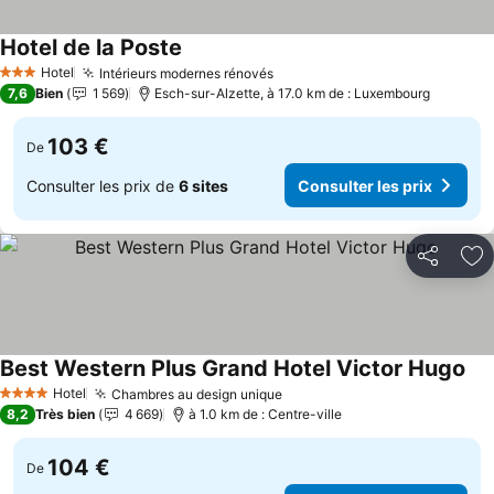
Hotel de la Poste
Consulter les prix
Hotel
Intérieurs modernes rénovés
Consulter les prix
3 Étoiles
7,6
Bien
1 569
Esch-sur-Alzette, à 17.0 km de : Luxembourg
103 €
De
Consulter les prix de
6 sites
Consulter les prix
Partager
Aj
Best Western Plus Grand Hotel Victor Hugo
Con
Hotel
Chambres au design unique
Consulter les prix
4 Étoiles
8,2
Très bien
4 669
à 1.0 km de : Centre-ville
104 €
De