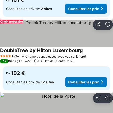
Consulter les prix de
2 sites
Consulter les prix
Choix populaire
Partager
Aj
DoubleTree by Hilton Luxembourg
Consulter les pr
Hotel
Chambres spacieuses avec vue sur la forêt
Consulter les 
4 Étoiles
7,7
Bien
15 422
à 3.5 km de : Centre-ville
102 €
De
Consulter les prix de
12 sites
Consulter les prix
Partager
Aj