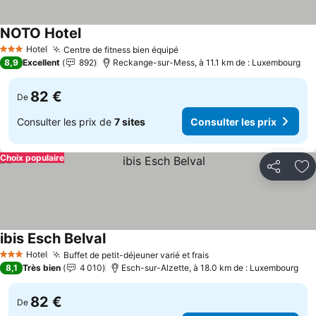
NOTO Hotel
Consulter les prix
Hotel
Centre de fitness bien équipé
Consulter les prix
3 Étoiles
8,9
Excellent
892
Reckange-sur-Mess, à 11.1 km de : Luxembourg
82 €
De
Consulter les prix de
7 sites
Consulter les prix
Choix populaire
Partager
Aj
ibis Esch Belval
Consulter les prix
Hotel
Buffet de petit-déjeuner varié et frais
Consulter les prix
3 Étoiles
8,1
Très bien
4 010
Esch-sur-Alzette, à 18.0 km de : Luxembourg
82 €
De