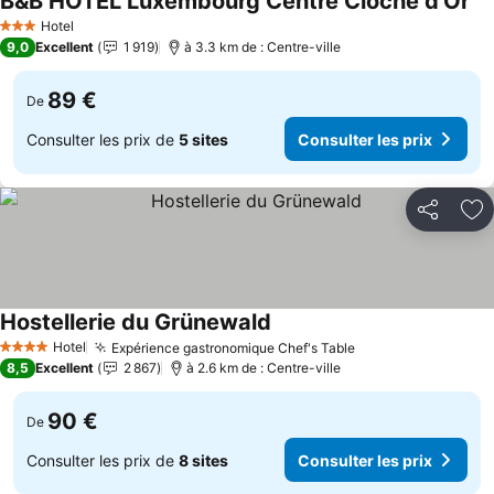
B&B HOTEL Luxembourg Centre Cloche d'Or
Con
Hotel
3 Étoiles
9,0
Excellent
1 919
à 3.3 km de : Centre-ville
89 €
De
Consulter les prix de
5 sites
Consulter les prix
Partager
Aj
Hostellerie du Grünewald
Consulter les prix
Hotel
Expérience gastronomique Chef's Table
Consulter les pri
4 Étoiles
8,5
Excellent
2 867
à 2.6 km de : Centre-ville
90 €
De
Consulter les prix de
8 sites
Consulter les prix