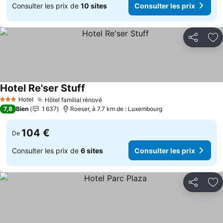
Consulter les prix de
10 sites
Consulter les prix
Partager
Aj
Hotel Re'ser Stuff
Consulter les prix
Hotel
Hôtel familial rénové
Consulter les prix
3 Étoiles
7,8
Bien
1 637
Roeser, à 7.7 km de : Luxembourg
104 €
De
Consulter les prix de
6 sites
Consulter les prix
Partager
Aj