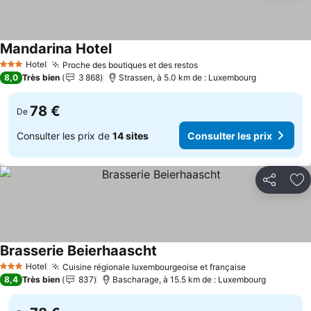
Mandarina Hotel
Consulter les prix
Hotel
Proche des boutiques et des restos
Consulter les prix
3 Étoiles
8,0
Très bien
3 868
Strassen, à 5.0 km de : Luxembourg
78 €
De
Consulter les prix de
14 sites
Consulter les prix
Partager
Aj
Brasserie Beierhaascht
Consulter les prix
Hotel
Cuisine régionale luxembourgeoise et française
Consulter le
3 Étoiles
8,4
Très bien
837
Bascharage, à 15.5 km de : Luxembourg