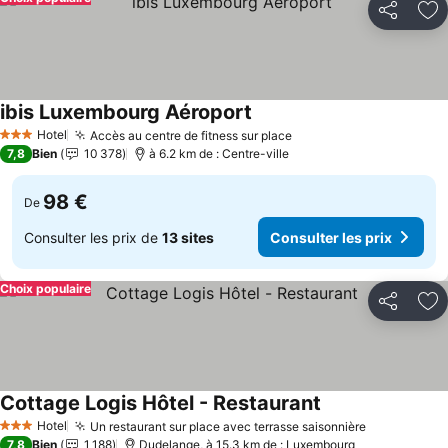
Partager
Aj
ibis Luxembourg Aéroport
Consulter les prix
Hotel
Accès au centre de fitness sur place
Consulter les prix
3 Étoiles
7,8
Bien
10 378
à 6.2 km de : Centre-ville
98 €
De
Consulter les prix de
13 sites
Consulter les prix
Choix populaire
Partager
Aj
Cottage Logis Hôtel - Restaurant
Consulter les pri
Hotel
Un restaurant sur place avec terrasse saisonnière
Consulter l
3 Étoiles
7,8
Bien
1 188
Dudelange, à 15.3 km de : Luxembourg