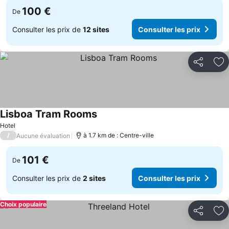
100 €
De
Consulter les prix de
12 sites
Consulter les prix
Partager
Aj
Lisboa Tram Rooms
Consulter les prix
Hotel
/
à 1.7 km de : Centre-ville
Aucune évaluation
101 €
De
Consulter les prix de
2 sites
Consulter les prix
Choix populaire
Partager
Aj