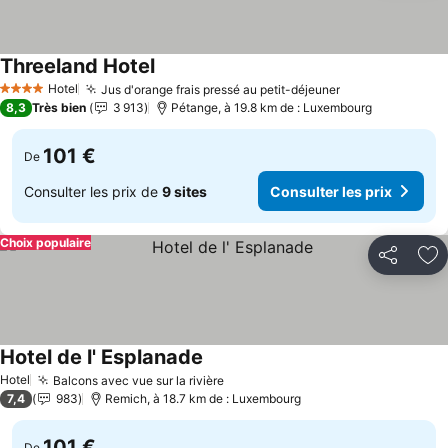
Threeland Hotel
Consulter les prix
Hotel
Jus d'orange frais pressé au petit-déjeuner
Consulter les 
4 Étoiles
8,3
Très bien
3 913
Pétange, à 19.8 km de : Luxembourg
101 €
De
Consulter les prix de
9 sites
Consulter les prix
Choix populaire
Partager
Aj
Hotel de l' Esplanade
Consulter les prix
Hotel
Balcons avec vue sur la rivière
Consulter les prix
7,4
983
Remich, à 18.7 km de : Luxembourg
101 €
De