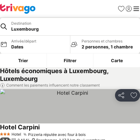
Favoris
Se con
Me
Destination
Luxembourg
Arrivée/départ
Personnes et chambres
Dates
2 personnes, 1 chambre
Trier
Filtrer
Carte
Hôtels économiques à Luxembourg,
Luxembourg
Comment les paiements influencent notre classement
Partager
Aj
Hotel Carpini
Consulter les prix
Hotel
Pizzeria réputée avec four à bois
Consulter les prix
3 Étoiles