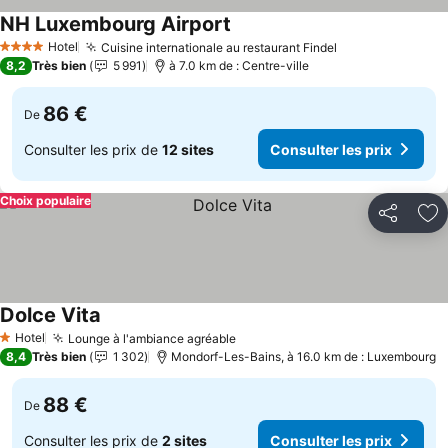
NH Luxembourg Airport
Consulter les prix
Hotel
Cuisine internationale au restaurant Findel
Consulter les p
4 Étoiles
8,2
Très bien
5 991
à 7.0 km de : Centre-ville
86 €
De
Consulter les prix de
12 sites
Consulter les prix
Choix populaire
Partager
Aj
Dolce Vita
Consulter les prix
Hotel
Lounge à l'ambiance agréable
Consulter les prix
1 Étoiles
8,4
Très bien
1 302
Mondorf-Les-Bains, à 16.0 km de : Luxembourg
88 €
De
Consulter les prix de
2 sites
Consulter les prix