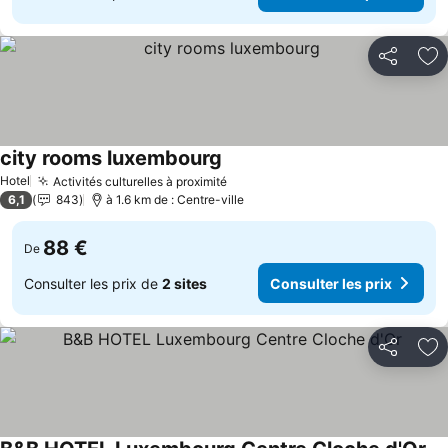
Partager
Aj
city rooms luxembourg
Consulter les prix
Hotel
Activités culturelles à proximité
Consulter les prix
6,1
843
à 1.6 km de : Centre-ville
88 €
De
Consulter les prix de
2 sites
Consulter les prix
Partager
Aj