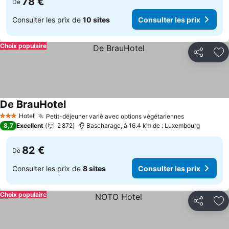
78 €
De
Consulter les prix de
10 sites
Consulter les prix
Choix populaire
Partager
Aj
De BrauHotel
Consulter les prix
Hotel
Petit-déjeuner varié avec options végétariennes
Consulter le
3 Étoiles
8,7
Excellent
2 872
Bascharage, à 16.4 km de : Luxembourg
82 €
De
Consulter les prix de
8 sites
Consulter les prix
Choix populaire
Partager
Aj