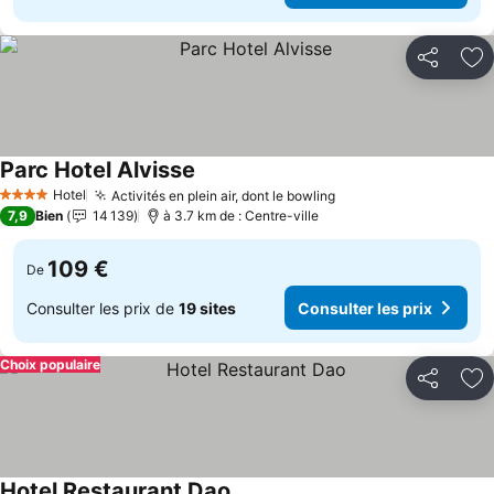
Partager
Aj
Parc Hotel Alvisse
Consulter les prix
Hotel
Activités en plein air, dont le bowling
Consulter les prix
4 Étoiles
7,9
Bien
14 139
à 3.7 km de : Centre-ville
109 €
De
Consulter les prix de
19 sites
Consulter les prix
Choix populaire
Partager
Aj
Hotel Restaurant Dao