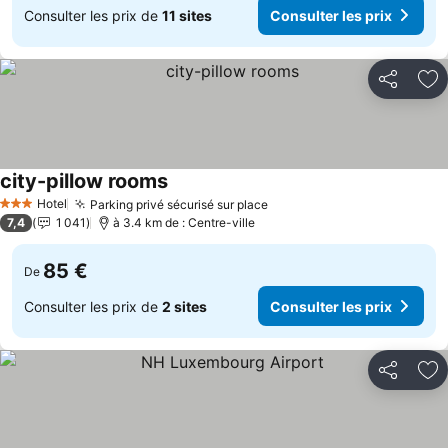
Consulter les prix de
11 sites
Consulter les prix
Partager
Aj
city-pillow rooms
Consulter les prix
Hotel
Parking privé sécurisé sur place
Consulter les prix
3 Étoiles
7,4
1 041
à 3.4 km de : Centre-ville
85 €
De
Consulter les prix de
2 sites
Consulter les prix
Partager
Aj