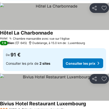
Partager
Aj
Hôtel La Charbonnade
Consulter les prix
Hotel
Chambre mansardée avec vue sur l'église
Consulter les prix
7,9
Bien
645
Dudelange, à 15.0 km de : Luxembourg
91 €
De
Consulter les prix de
2 sites
Consulter les prix
Partager
Aj
Bivius Hotel Restaurant Luxembourg
Consulter le