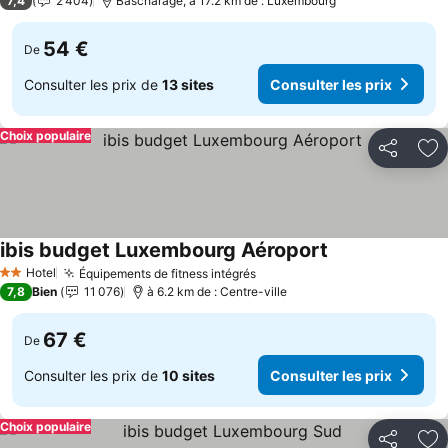
7,4
2 404
Bascharage, à 17.2 km de : Luxembourg
54 €
De
Consulter les prix de
13 sites
Consulter les prix
Choix populaire
Partager
Aj
ibis budget Luxembourg Aéroport
Consulter les pr
Hotel
Équipements de fitness intégrés
Consulter les prix
2 Étoiles
7,8
Bien
11 076
à 6.2 km de : Centre-ville
67 €
De
Consulter les prix de
10 sites
Consulter les prix
Choix populaire