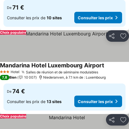
71 €
De
Consulter les prix de
10 sites
Consulter les prix
Choix populaire
Partager
Aj
Mandarina Hotel Luxembourg Airport
Consulter l
Hotel
Salles de réunion et de séminaire modulables
Consulter les 
3 Étoiles
7,8
Bien
10 007
Niederanven, à 7.1 km de : Luxembourg
74 €
De
Consulter les prix de
13 sites
Consulter les prix
Choix populaire
Partager
Aj