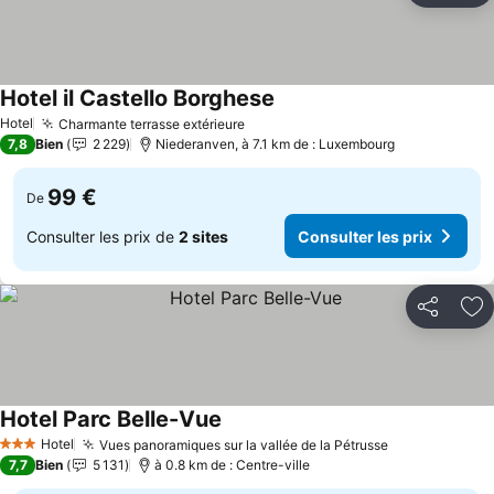
Hotel il Castello Borghese
Consulter les prix
Hotel
Charmante terrasse extérieure
Consulter les prix
7,8
Bien
2 229
Niederanven, à 7.1 km de : Luxembourg
99 €
De
Consulter les prix de
2 sites
Consulter les prix
Partager
Aj
Hotel Parc Belle-Vue
Consulter les prix
Hotel
Vues panoramiques sur la vallée de la Pétrusse
Consulter les
3 Étoiles
7,7
Bien
5 131
à 0.8 km de : Centre-ville