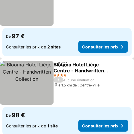
97 €
De
Consulter les prix de
2 sites
Consulter les prix
Blooma Hotel Liège
Partager
Ajouter à mes favoris
Centre - Handwritten
Collection
4 Étoiles
/
Aucune évaluation
à 1.5 km de : Centre-ville
98 €
De
Consulter les prix de
1 site
Consulter les prix