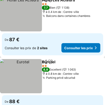
Hôtel Les Acteurs
Partager
Ajouter à mes favoris
2 Étoiles
7,7
Bien
1 138
à 0.4 km de : Centre-ville
Balcons dans certaines chambres
87 €
De
Consulter les prix de
2 sites
Consulter les prix
Eurotel
Partager
Ajouter à mes favoris
2 Étoiles
8,8
Excellent
1 063
à 0.8 km de : Centre-ville
Parking privé sécurisé
88 €
De