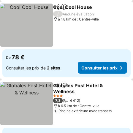
Cool Cool House
Partager
Ajouter à mes favoris
/
Aucune évaluation
à 1.8 km de : Centre-ville
78 €
De
Consulter les prix de
2 sites
Consulter les prix
Globales Post Hotel &
Partager
Ajouter à mes favoris
Wellness
3 Étoiles
7,3
4 412
à 6.5 km de : Centre-ville
Piscine extérieure avec transats