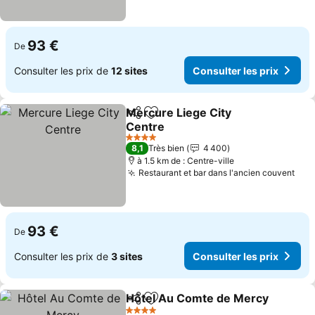
93 €
De
Consulter les prix de
12 sites
Consulter les prix
Mercure Liege City
Partager
Ajouter à mes favoris
Centre
4 Étoiles
8,1
Très bien
4 400
à 1.5 km de : Centre-ville
Restaurant et bar dans l'ancien couvent
93 €
De
Consulter les prix de
3 sites
Consulter les prix
Hôtel Au Comte de Mercy
Partager
Ajouter à mes favoris