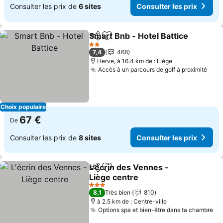
Consulter les prix de
6 sites
Consulter les prix
Smart Bnb - Hotel Battice
Partager
Ajouter à mes favoris
2 Étoiles
7,4
468
Herve, à 16.4 km de : Liège
Accès à un parcours de golf à proximité
Choix populaire
67 €
De
Consulter les prix de
8 sites
Consulter les prix
L'écrin des Vennes -
Partager
Ajouter à mes favoris
Liège centre
3 Étoiles
8,1
Très bien
810
à 2.5 km de : Centre-ville
Options spa et bien-être dans ta chambre