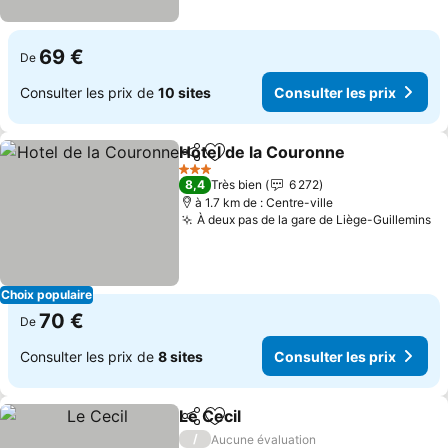
69 €
De
Consulter les prix de
10 sites
Consulter les prix
Hotel de la Couronne
Partager
Ajouter à mes favoris
3 Étoiles
8,4
Très bien
6 272
à 1.7 km de : Centre-ville
À deux pas de la gare de Liège-Guillemins
Choix populaire
70 €
De
Consulter les prix de
8 sites
Consulter les prix
Le Cecil
Partager
Ajouter à mes favoris
/
Aucune évaluation