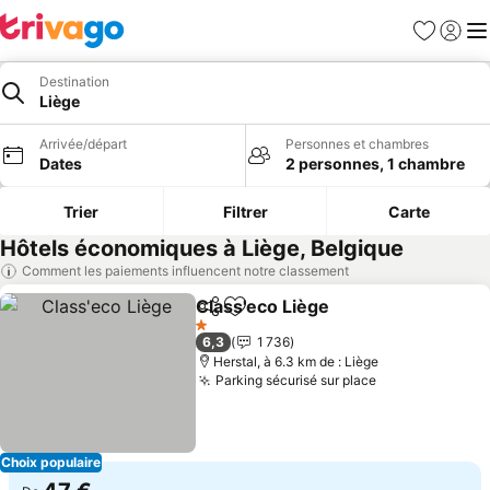
Favoris
Se con
Me
Destination
Liège
Arrivée/départ
Personnes et chambres
Dates
2 personnes, 1 chambre
Trier
Filtrer
Carte
Hôtels économiques à Liège, Belgique
Comment les paiements influencent notre classement
Class'eco Liège
Partager
Ajouter à mes favoris
1 Étoiles
6,3
1 736
Herstal, à 6.3 km de : Liège
Parking sécurisé sur place
Choix populaire