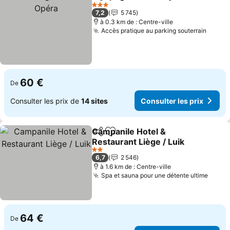
Partager
Ajouter à mes favoris
3 Étoiles
7,2
5 745
à 0.3 km de : Centre-ville
Accès pratique au parking souterrain
60 €
De
Consulter les prix de
14 sites
Consulter les prix
Campanile Hotel &
Partager
Ajouter à mes favoris
Restaurant Liège / Luik
2 Étoiles
6,7
2 546
à 1.6 km de : Centre-ville
Spa et sauna pour une détente ultime
64 €
De