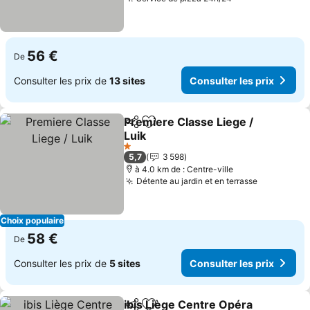
56 €
De
Consulter les prix de
13 sites
Consulter les prix
Premiere Classe Liege /
Partager
Ajouter à mes favoris
Luik
1 Étoiles
5,7
3 598
à 4.0 km de : Centre-ville
Détente au jardin et en terrasse
Choix populaire
58 €
De
Consulter les prix de
5 sites
Consulter les prix
ibis Liège Centre Opéra