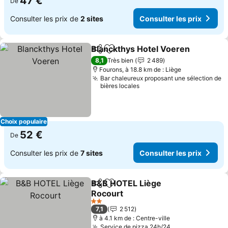
47 €
De
Consulter les prix de
2 sites
Consulter les prix
Blanckthys Hotel Voeren
Partager
Ajouter à mes favoris
8,1
Très bien
2 489
Fourons, à 18.8 km de : Liège
Bar chaleureux proposant une sélection de
bières locales
Choix populaire
52 €
De
Consulter les prix de
7 sites
Consulter les prix
B&B HOTEL Liège
Partager
Ajouter à mes favoris
Rocourt
2 Étoiles
7,1
2 512
à 4.1 km de : Centre-ville
Service de pizza 24h/24