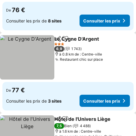
76 €
De
Consulter les prix de
8 sites
Consulter les prix
Le Cygne D'Argent
Partager
Ajouter à mes favoris
3 Étoiles
6,9
1 743
à 0.8 km de : Centre-ville
Restaurant chic sur place
77 €
De
Consulter les prix de
3 sites
Consulter les prix
Hôtel de l'Univers Liège
Partager
Ajouter à mes favoris
7,5
Bien
4 488
à 1.6 km de : Centre-ville