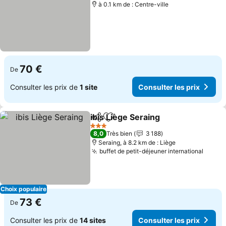
à 0.1 km de : Centre-ville
70 €
De
Consulter les prix de
1 site
Consulter les prix
ibis Liège Seraing
Partager
Ajouter à mes favoris
3 Étoiles
8,0
Très bien
3 188
Seraing, à 8.2 km de : Liège
buffet de petit-déjeuner international
Choix populaire
73 €
De
Consulter les prix de
14 sites
Consulter les prix