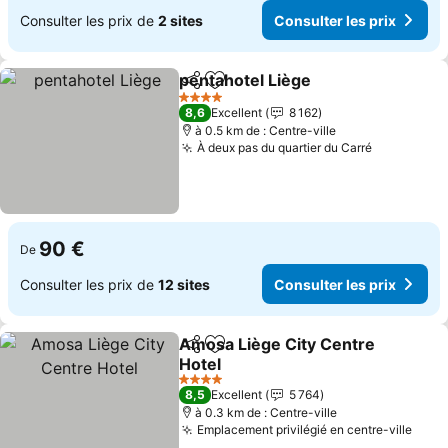
Consulter les prix de
2 sites
Consulter les prix
pentahotel Liège
Partager
Ajouter à mes favoris
4 Étoiles
8,6
Excellent
8 162
à 0.5 km de : Centre-ville
À deux pas du quartier du Carré
90 €
De
Consulter les prix de
12 sites
Consulter les prix
Amosa Liège City Centre
Partager
Ajouter à mes favoris
Hotel
4 Étoiles
8,5
Excellent
5 764
à 0.3 km de : Centre-ville
Emplacement privilégié en centre-ville