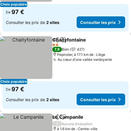
Choix populaire
97 €
De
Consulter les prix de
2 sites
Consulter les prix
Chaityfontaine
Partager
Ajouter à mes favoris
2 Étoiles
7,9
Bien
427
Pepinster, à 17.1 km de : Liège
Au cœur d'une vallée verdoyante
Choix populaire
97 €
De
Consulter les prix de
2 sites
Consulter les prix
Le Campanile
Partager
Ajouter à mes favoris
/
Aucune évaluation
à 1.6 km de : Centre-ville