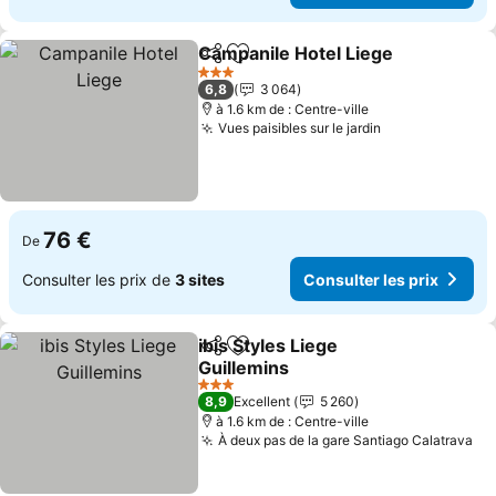
Campanile Hotel Liege
Partager
Ajouter à mes favoris
3 Étoiles
6,8
3 064
à 1.6 km de : Centre-ville
Vues paisibles sur le jardin
76 €
De
Consulter les prix de
3 sites
Consulter les prix
ibis Styles Liege
Partager
Ajouter à mes favoris
Guillemins
3 Étoiles
8,9
Excellent
5 260
à 1.6 km de : Centre-ville
À deux pas de la gare Santiago Calatrava