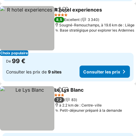
R hotel experiences
Partager
Ajouter à mes favoris
4 Étoiles
8,5
Excellent
3 340
Sougné-Remouchamps, à 19.6 km de : Liège
Base stratégique pour explorer les Ardennes
Choix populaire
99 €
De
Consulter les prix de
9 sites
Consulter les prix
Le Lys Blanc
Partager
Ajouter à mes favoris
3 Étoiles
7,2
83
à 2.2 km de : Centre-ville
Petit-déjeuner préparé à la demande