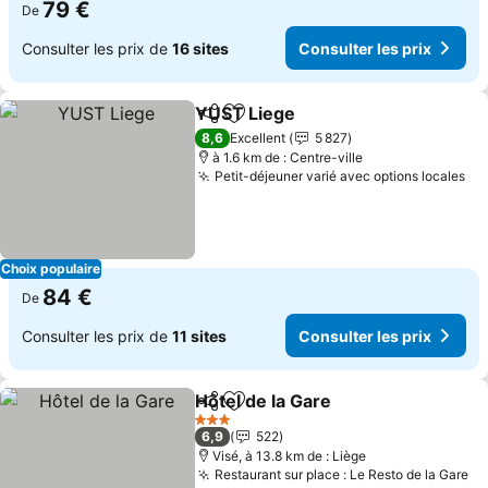
79 €
De
Consulter les prix de
16 sites
Consulter les prix
YUST Liege
Partager
Ajouter à mes favoris
8,6
Excellent
5 827
à 1.6 km de : Centre-ville
Petit-déjeuner varié avec options locales
Choix populaire
84 €
De
Consulter les prix de
11 sites
Consulter les prix
Hôtel de la Gare
Partager
Ajouter à mes favoris
3 Étoiles
6,9
522
Visé, à 13.8 km de : Liège
Restaurant sur place : Le Resto de la Gare