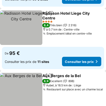
Radisson Hotel Liege City
Partager
Ajouter à mes favoris
Centre
4 Étoiles
8,4
Très bien
2 316
à 0.7 km de : Centre-ville
Emplacement idéal en centre-ville
95 €
De
Consulter les prix de
11 sites
Consulter les prix
Aux Berges de la Bel
Partager
Ajouter à mes favoris
8,9
Excellent
898
Aubel, à 18.5 km de : Liège
Restaurant sur place avec un charme local