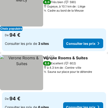
4 Étoiles
8,0
Très bien
590
Oupeye, à 10.1 km de : Liège
Cadre au bord de la Meuse
Choix populaire
94 €
De
Consulter les prix de
3 sites
Consulter les prix
Verone Rooms & Suites
Partager
Ajouter à mes favoris
8,6
Excellent
602
à 4.3 km de : Centre-ville
Sauna sur place pour te détendre
94 €
De
Consulter les prix de
6 sites
Consulter les prix