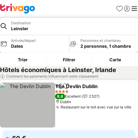
Favoris
Se con
Me
Destination
Leinster
Arrivée/départ
Personnes et chambres
Dates
2 personnes, 1 chambre
Trier
Filtrer
Carte
Hôtels économiques à Leinster, Irlande
Comment les paiements influencent notre classement
The Devlin Dublin
Partager
Ajouter à mes favoris
4 Étoiles
8,6
Excellent
2 527
Dublin
Restaurant sur le toit avec vue sur la ville