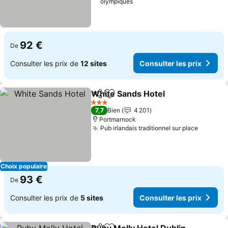
olympiques
92 €
De
Consulter les prix de
12 sites
Consulter les prix
White Sands Hotel
Partager
Ajouter à mes favoris
3 Étoiles
7,7
Bien
4 201
Portmarnock
Pub irlandais traditionnel sur place
Choix populaire
93 €
De
Consulter les prix de
5 sites
Consulter les prix