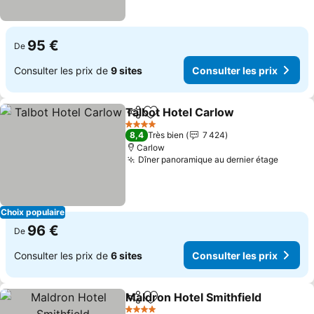
95 €
De
Consulter les prix de
9 sites
Consulter les prix
Talbot Hotel Carlow
Partager
Ajouter à mes favoris
4 Étoiles
8,4
Très bien
7 424
Carlow
Dîner panoramique au dernier étage
Choix populaire
96 €
De
Consulter les prix de
6 sites
Consulter les prix
Maldron Hotel Smithfield
Partager
Ajouter à mes favoris