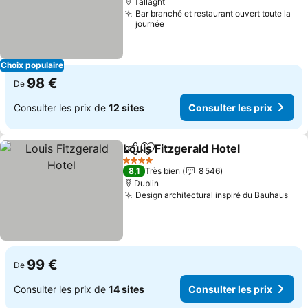
Tallaght
Bar branché et restaurant ouvert toute la
journée
Choix populaire
98 €
De
Consulter les prix de
12 sites
Consulter les prix
Louis Fitzgerald Hotel
Partager
Ajouter à mes favoris
4 Étoiles
8,1
Très bien
8 546
Dublin
Design architectural inspiré du Bauhaus
99 €
De
Consulter les prix de
14 sites
Consulter les prix