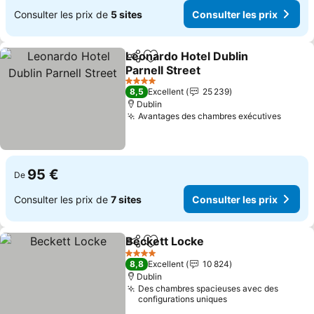
Consulter les prix de
5 sites
Consulter les prix
Leonardo Hotel Dublin
Partager
Ajouter à mes favoris
Parnell Street
4 Étoiles
8,5
Excellent
25 239
Dublin
Avantages des chambres exécutives
95 €
De
Consulter les prix de
7 sites
Consulter les prix
Beckett Locke
Partager
Ajouter à mes favoris
4 Étoiles
8,8
Excellent
10 824
Dublin
Des chambres spacieuses avec des
configurations uniques