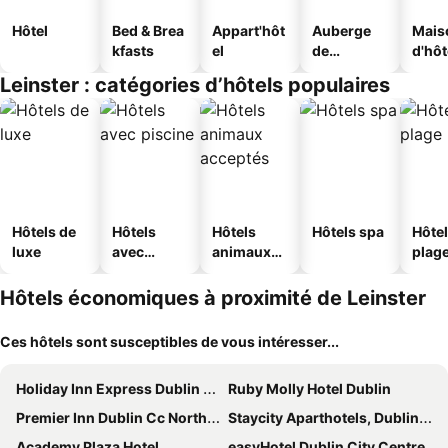
Hôtel
Bed & Brea
Appart'hôt
Auberge
Mais
kfasts
el
de
d'hô
jeunesse
Leinster : catégories d’hôtels populaires
Hôtels de
Hôtels
Hôtels
Hôtels spa
Hôtel
luxe
avec
animaux
plag
piscine
acceptés
Hôtels économiques à proximité de Leinster
Ces hôtels sont susceptibles de vous intéresser...
Holiday Inn Express Dublin City Centre By Ihg
Ruby Molly Hotel Dublin
Premier Inn Dublin Cc North Docklands
Staycity Aparthotels, Dublin, City Centre
Academy Plaza Hotel
easyHotel Dublin City Centre