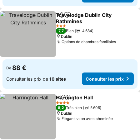
Travelodge Dublin City
Partager
Ajouter à mes favoris
Rathmines
3 Étoiles
7,7
Bien
4 684
Dublin
Options de chambres familiales
88 €
De
Consulter les prix de
10 sites
Consulter les prix
Harrington Hall
Partager
Ajouter à mes favoris
4 Étoiles
8,2
Très bien
5 605
Dublin
Élégant salon avec cheminée