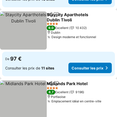
Staycity Aparthotels
Partager
Ajouter à mes favoris
Dublin Tivoli
4 Étoiles
9,0
Excellent
10 432
Dublin
Design moderne et fonctionnel
97 €
De
Consulter les prix de
11 sites
Consulter les prix
Midlands Park Hotel
Partager
Ajouter à mes favoris
4 Étoiles
8,7
Excellent
9 196
Portlaoise
Emplacement idéal en centre-ville