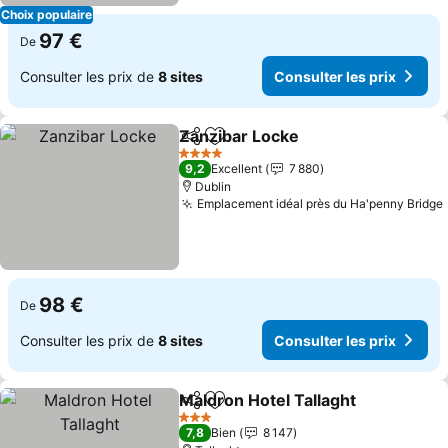
Choix populaire
97 €
De
Consulter les prix de
8 sites
Consulter les prix
Zanzibar Locke
Partager
Ajouter à mes favoris
4 Étoiles
9,2
Excellent
7 880
Dublin
Emplacement idéal près du Ha'penny Bridge
98 €
De
Consulter les prix de
8 sites
Consulter les prix
Maldron Hotel Tallaght
Partager
Ajouter à mes favoris
3 Étoiles
7,8
Bien
8 147