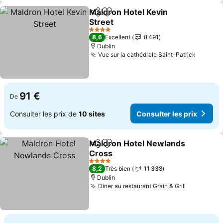
Maldron Hotel Kevin
Partager
Ajouter à mes favoris
Street
4 Étoiles
8,6
Excellent
8 491
Dublin
Vue sur la cathédrale Saint-Patrick
91 €
De
Consulter les prix de
10 sites
Consulter les prix
Maldron Hotel Newlands
Partager
Ajouter à mes favoris
Cross
4 Étoiles
8,2
Très bien
11 338
Dublin
Dîner au restaurant Grain & Grill