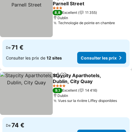
Partager
Ajouter à mes favoris
Parnell Street
3 Étoiles
8,8
Excellent
11 355
Dublin
Technologie de pointe en chambre
71 €
De
Consulter les prix de
12 sites
Consulter les prix
Staycity Aparthotels,
Partager
Ajouter à mes favoris
Dublin, City Quay
4 Étoiles
9,1
Excellent
14 416
Dublin
Vues sur la rivière Liffey disponibles
74 €
De