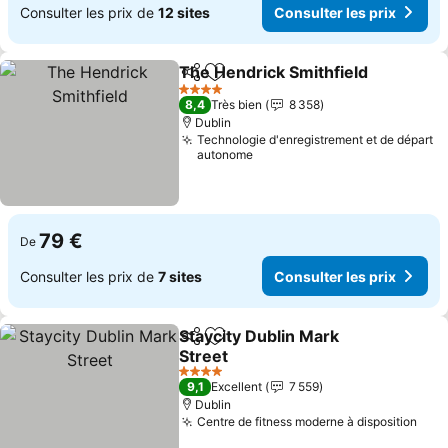
Consulter les prix de
12 sites
Consulter les prix
The Hendrick Smithfield
Partager
Ajouter à mes favoris
4 Étoiles
8,4
Très bien
8 358
Dublin
Technologie d'enregistrement et de départ
autonome
79 €
De
Consulter les prix de
7 sites
Consulter les prix
Staycity Dublin Mark
Partager
Ajouter à mes favoris
Street
4 Étoiles
9,1
Excellent
7 559
Dublin
Centre de fitness moderne à disposition