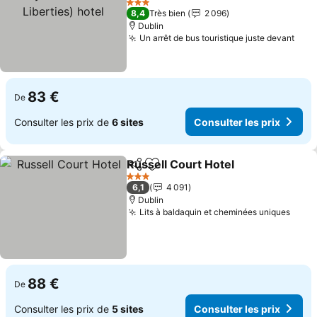
hotel
3 Étoiles
8,4
Très bien
2 096
Dublin
Un arrêt de bus touristique juste devant
83 €
De
Consulter les prix de
6 sites
Consulter les prix
Russell Court Hotel
Partager
Ajouter à mes favoris
3 Étoiles
6,1
4 091
Dublin
Lits à baldaquin et cheminées uniques
88 €
De
Consulter les prix de
5 sites
Consulter les prix