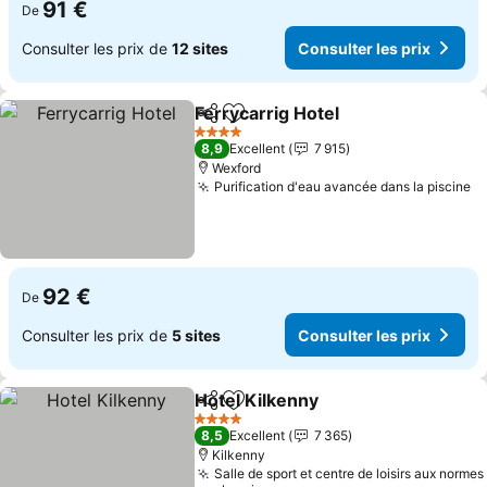
91 €
De
Consulter les prix de
12 sites
Consulter les prix
Ferrycarrig Hotel
Partager
Ajouter à mes favoris
4 Étoiles
8,9
Excellent
7 915
Wexford
Purification d'eau avancée dans la piscine
92 €
De
Consulter les prix de
5 sites
Consulter les prix
Hotel Kilkenny
Partager
Ajouter à mes favoris
4 Étoiles
8,5
Excellent
7 365
Kilkenny
Salle de sport et centre de loisirs aux normes