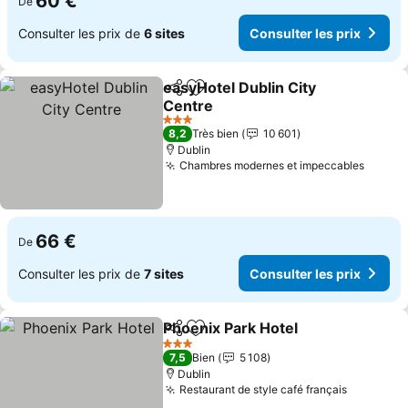
60 €
De
Consulter les prix de
6 sites
Consulter les prix
easyHotel Dublin City
Partager
Ajouter à mes favoris
Centre
3 Étoiles
8,2
Très bien
10 601
Dublin
Chambres modernes et impeccables
66 €
De
Consulter les prix de
7 sites
Consulter les prix
Phoenix Park Hotel
Partager
Ajouter à mes favoris
3 Étoiles
7,5
Bien
5 108
Dublin
Restaurant de style café français