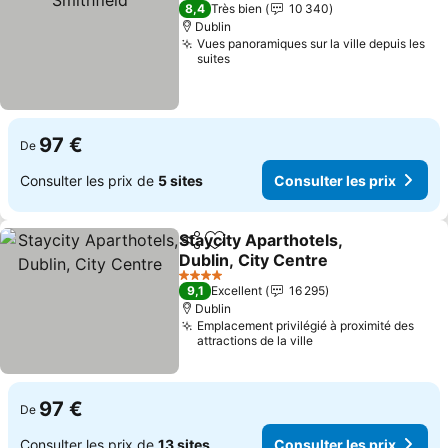
4 Étoiles
8,4
Très bien
10 340
Dublin
Vues panoramiques sur la ville depuis les
suites
97 €
De
Consulter les prix de
5 sites
Consulter les prix
Staycity Aparthotels,
Partager
Ajouter à mes favoris
Dublin, City Centre
4 Étoiles
9,1
Excellent
16 295
Dublin
Emplacement privilégié à proximité des
attractions de la ville
97 €
De
Consulter les prix de
13 sites
Consulter les prix