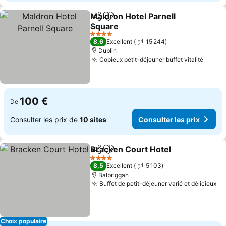
Maldron Hotel Parnell
Partager
Ajouter à mes favoris
Square
4 Étoiles
8,6
Excellent
15 244
Dublin
Copieux petit-déjeuner buffet vitalité
100 €
De
Consulter les prix de
10 sites
Consulter les prix
Bracken Court Hotel
Partager
Ajouter à mes favoris
4 Étoiles
8,5
Excellent
5 103
Balbriggan
Buffet de petit-déjeuner varié et délicieux
Choix populaire