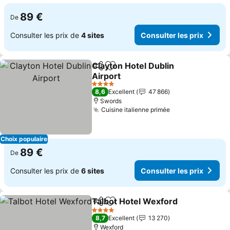
89 €
De
Consulter les prix de
4 sites
Consulter les prix
Clayton Hotel Dublin
Partager
Ajouter à mes favoris
Airport
4 Étoiles
8,6
Excellent
47 866
Swords
Cuisine italienne primée
Choix populaire
89 €
De
Consulter les prix de
6 sites
Consulter les prix
Talbot Hotel Wexford
Partager
Ajouter à mes favoris
4 Étoiles
8,7
Excellent
13 270
Wexford