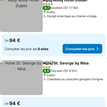
Ruby Molly Hotel Dublin
Partager
Ajouter à mes favoris
4 Étoiles
8,7
Excellent
11 182
Dublin
Design éclectique au charme vintage
94 €
De
Consulter les prix de
8 sites
Consulter les prix
Hotel St. George by Nina
Partager
Ajouter à mes favoris
3 Étoiles
8,0
Très bien
6 351
Dublin
Chambres au caractère géorgien d'origine
94 €
De