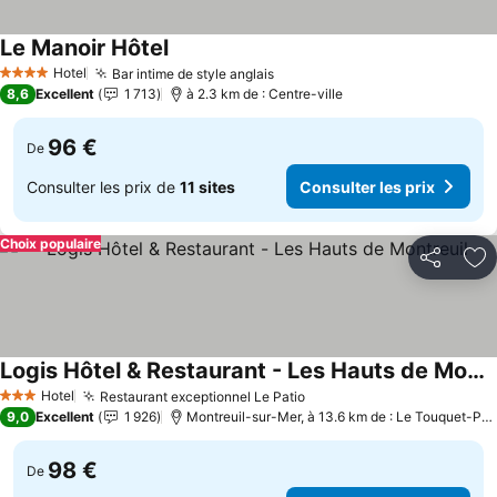
Le Manoir Hôtel
Hotel
Bar intime de style anglais
4 Étoiles
8,6
Excellent
1 713
à 2.3 km de : Centre-ville
96 €
De
Consulter les prix de
11 sites
Consulter les prix
Choix populaire
Partager
Aj
Logis Hôtel & Restaurant - Les Hauts de Montreuil
Hotel
Restaurant exceptionnel Le Patio
3 Étoiles
9,0
Excellent
1 926
Montreuil-sur-Mer, à 13.6 km de : Le Touquet-Paris-Plage
98 €
De