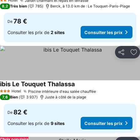
Hotel
Jardin charmant et repas en terrasse
2 Étoiles
8,2
Très bien
785
Berck, à 13.0 km de : Le Touquet-Paris-Plage
78 €
De
Consulter les prix de
2 sites
Consulter les prix
Partager
Aj
ibis Le Touquet Thalassa
Hotel
Piscine intérieure d'eau salée chauffée
3 Étoiles
7,6
Bien
3 937
Juste à côté de la plage
82 €
De
Consulter les prix de
9 sites
Consulter les prix
Choix populaire