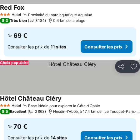
Red Fox
Hotel
Proximité du parc aquatique Aqualud
3 Étoiles
8,3
Très bien
8 184
0.4 km de la plage
69 €
De
Consulter les prix de
11 sites
Consulter les prix
Choix populaire
Partager
Aj
Hôtel Château Cléry
Hotel
Base idéale pour explorer la Côte d'Opale
3 Étoiles
8,5
Excellent
2 863
Hesdin-l'Abbé, à 17.4 km de : Le Touquet-Paris-Plage
70 €
De
Consulter les prix de
14 sites
Consulter les prix