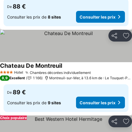
88 €
De
Consulter les prix de
8 sites
Consulter les prix
Partager
Aj
Chateau De Montreuil
Hotel
Chambres décorées individuellement
4 Étoiles
8,9
Excellent
1 166
Montreuil-sur-Mer, à 13.6 km de : Le Touquet-Paris-Plage
89 €
De
Consulter les prix de
9 sites
Consulter les prix
Choix populaire
Partager
Aj