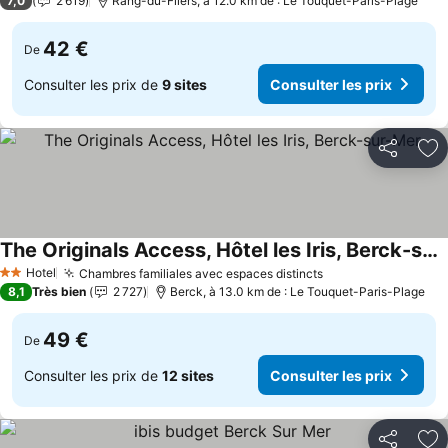
7,0
2 619
Rang-du-Fliers, à 12.0 km de : Le Touquet-Paris-Plage
42 €
De
Consulter les prix de
9 sites
Consulter les prix
Partager
Aj
The Originals Access, Hôtel les Iris, Berck-sur-Mer
Hotel
Chambres familiales avec espaces distincts
2 Étoiles
8,1
Très bien
2 727
Berck, à 13.0 km de : Le Touquet-Paris-Plage
49 €
De
Consulter les prix de
12 sites
Consulter les prix