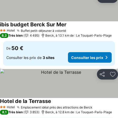
Partager
Aj
ibis budget Berck Sur Mer
Hotel
Buffet petit-déjeuner à volonté
2 Étoiles
8,2
Très bien
4 495
Berck, à 13.1 km de : Le Touquet-Paris-Plage
50 €
De
Consulter les prix de
3 sites
Consulter les prix
Partager
Aj
Hotel de la Terrasse
Hotel
Emplacement idéal près des attractions de Berck
2 Étoiles
8,1
Très bien
3 853
Berck, à 12.8 km de : Le Touquet-Paris-Plage