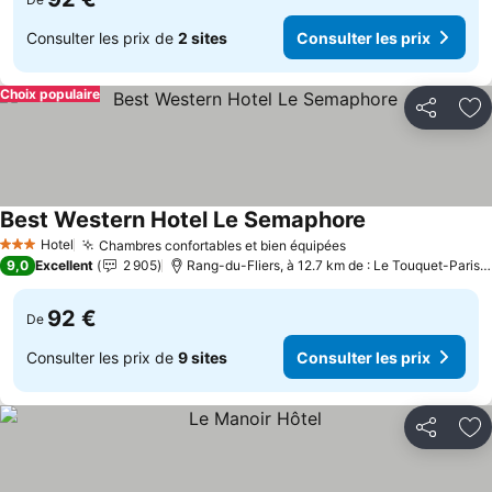
Consulter les prix de
2 sites
Consulter les prix
Choix populaire
Partager
Aj
Best Western Hotel Le Semaphore
Hotel
Chambres confortables et bien équipées
3 Étoiles
9,0
Excellent
2 905
Rang-du-Fliers, à 12.7 km de : Le Touquet-Paris-Plage
92 €
De
Consulter les prix de
9 sites
Consulter les prix
Partager
Aj