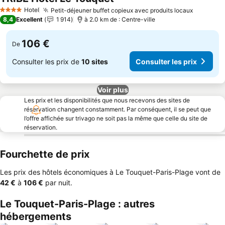
Hotel
Petit-déjeuner buffet copieux avec produits locaux
4 Étoiles
8,4
Excellent
1 914
à 2.0 km de : Centre-ville
106 €
De
Consulter les prix de
10 sites
Consulter les prix
Voir plus
Les prix et les disponibilités que nous recevons des sites de
réservation changent constamment. Par conséquent, il se peut que
l’offre affichée sur trivago ne soit pas la même que celle du site de
réservation.
Fourchette de prix
Les prix des hôtels économiques à Le Touquet-Paris-Plage vont de
‎42 €
à
‎106 €
par nuit.
Le Touquet-Paris-Plage : autres
hébergements