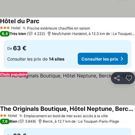
Hôtel du Parc
Hotel
Piscine extérieure chauffée en saison
3 Étoiles
8,4
Très bien
4 232
Neufchatel-Hardelot, à 12.3 km de : Le Touquet-Paris-Plage
63 €
De
Consulter les prix de
14 sites
Consulter les prix
Choix populaire
Partager
Aj
The Originals Boutique, Hôtel Neptune, Berck-sur-Mer
Hotel
Emplacement en bord de mer avec accès à la ville
2 Étoiles
7,8
Bien
5 848
Berck, à 12.7 km de : Le Touquet-Paris-Plage