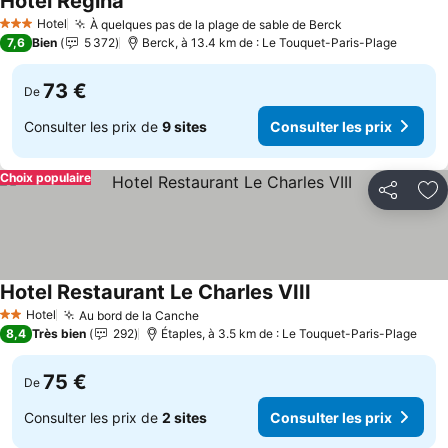
Hotel Regina
Hotel
À quelques pas de la plage de sable de Berck
3 Étoiles
7,6
Bien
5 372
Berck, à 13.4 km de : Le Touquet-Paris-Plage
73 €
De
Consulter les prix de
9 sites
Consulter les prix
Choix populaire
Partager
Aj
Hotel Restaurant Le Charles VIII
Hotel
Au bord de la Canche
2 Étoiles
8,4
Très bien
292
Étaples, à 3.5 km de : Le Touquet-Paris-Plage
75 €
De
Consulter les prix de
2 sites
Consulter les prix