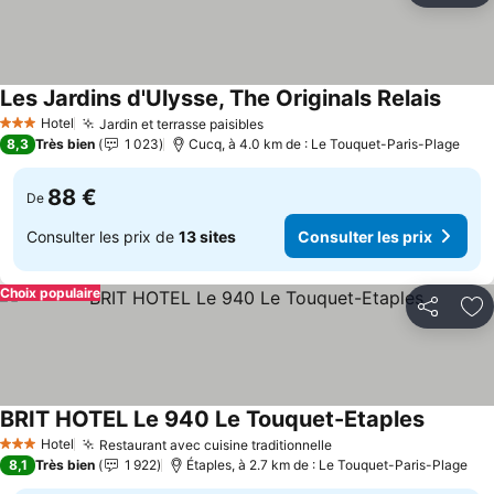
Les Jardins d'Ulysse, The Originals Relais
Hotel
Jardin et terrasse paisibles
3 Étoiles
8,3
Très bien
1 023
Cucq, à 4.0 km de : Le Touquet-Paris-Plage
88 €
De
Consulter les prix de
13 sites
Consulter les prix
Choix populaire
Partager
Aj
BRIT HOTEL Le 940 Le Touquet-Etaples
Hotel
Restaurant avec cuisine traditionnelle
3 Étoiles
8,1
Très bien
1 922
Étaples, à 2.7 km de : Le Touquet-Paris-Plage