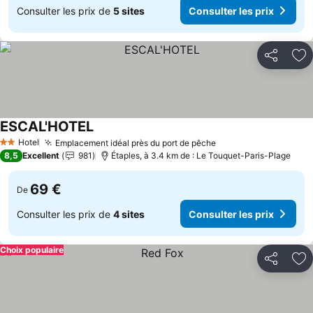
Consulter les prix de
5 sites
Consulter les prix
Partager
Aj
ESCAL'HOTEL
Hotel
Emplacement idéal près du port de pêche
2 Étoiles
8,5
Excellent
981
Étaples, à 3.4 km de : Le Touquet-Paris-Plage
69 €
De
Consulter les prix de
4 sites
Consulter les prix
Choix populaire
Partager
Aj