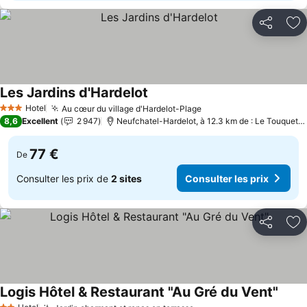
Partager
Aj
Les Jardins d'Hardelot
Hotel
Au cœur du village d'Hardelot-Plage
3 Étoiles
8,6
Excellent
2 947
Neufchatel-Hardelot, à 12.3 km de : Le Touquet-Paris-Plage
77 €
De
Consulter les prix de
2 sites
Consulter les prix
Partager
Aj
Logis Hôtel & Restaurant "Au Gré du Vent"