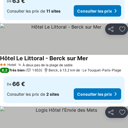
63 €
De
Consulter les prix de
11 sites
Consulter les prix
Partager
Aj
Hôtel Le Littoral - Berck sur Mer
Hotel
À deux pas de la plage de sable
2 Étoiles
8,2
Très bien
1 653
Berck, à 13.2 km de : Le Touquet-Paris-Plage
66 €
De
Consulter les prix de
2 sites
Consulter les prix
Partager
Aj