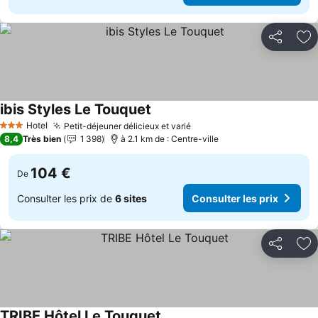
Partager
Aj
ibis Styles Le Touquet
Hotel
Petit-déjeuner délicieux et varié
3 Étoiles
8,4
Très bien
1 398
à 2.1 km de : Centre-ville
104 €
De
Consulter les prix de
6 sites
Consulter les prix
Partager
Aj
TRIBE Hôtel Le Touquet