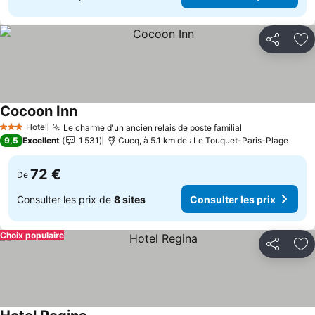
Partager
Aj
Cocoon Inn
Hotel
Le charme d'un ancien relais de poste familial
3 Étoiles
9,5
Excellent
1 531
Cucq, à 5.1 km de : Le Touquet-Paris-Plage
72 €
De
Consulter les prix de
8 sites
Consulter les prix
Choix populaire
Partager
Aj