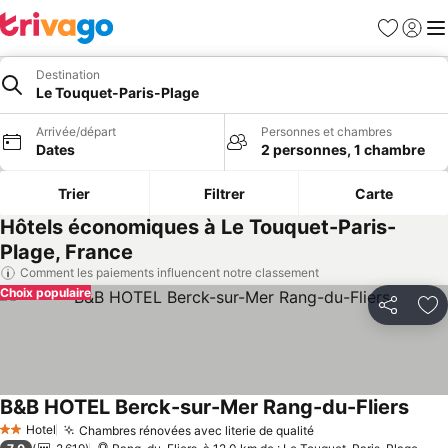
Favoris
Se con
Me
Destination
Le Touquet-Paris-Plage
Arrivée/départ
Personnes et chambres
Dates
2 personnes, 1 chambre
Trier
Filtrer
Carte
Hôtels économiques à Le Touquet-Paris-
Plage, France
Comment les paiements influencent notre classement
Choix populaire
Partager
Aj
B&B HOTEL Berck-sur-Mer Rang-du-Fliers
Hotel
Chambres rénovées avec literie de qualité
2 Étoiles