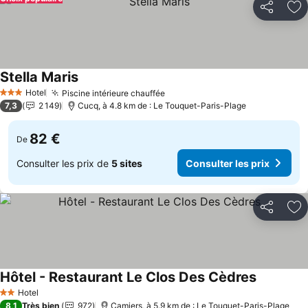
Partager
Aj
Stella Maris
Hotel
Piscine intérieure chauffée
3 Étoiles
7,3
2 149
Cucq, à 4.8 km de : Le Touquet-Paris-Plage
82 €
De
Consulter les prix de
5 sites
Consulter les prix
Partager
Aj
Hôtel - Restaurant Le Clos Des Cèdres
Hotel
2 Étoiles
8,1
Très bien
972
Camiers, à 5.9 km de : Le Touquet-Paris-Plage