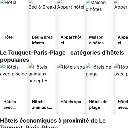
Hôtel
Bed & Brea
Appart'hôt
Maison
Appa
kfasts
el
d'hôtes
el
Le Touquet-Paris-Plage : catégories d’hôtels
populaires
Hôtels
Hôtels
Hôtels spa
Hôtels de
Hôte
avec
animaux
plage
avec
piscine
acceptés
park
Hôtels économiques à proximité de Le
Touquet-Paris-Plage