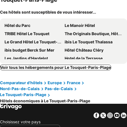
Ces hôtels sont susceptibles de vous intéresser...
Hôtel du Parc
Le Manoir Hôtel
TRIBE Hôtel Le Touquet
The Originals Boutique, Hôtel Neptune, Berck-sur-Mer
Le Grand Hôtel Le Touquet-Paris-Plage
ibis Le Touquet Thalassa
ibis budget Berck Sur Mer
Hôtel Château Cléry
Les Jardins d'Hardelot
Hotel de la Terrasse
Red Fox
Hôtel Barrière Le Westminster
Voir tous les hébergements pour Le Touquet-Paris-Plage
ibis Styles Le Touquet
Novotel Thalassa Le Touquet
Comparateur d'hôtels
Europe
France
voco Le Touquet by IHG
Hotel Regina
Nord-Pas-de-Calais
Pas-de-Calais
Stella Maris
Hotel Les Embruns
Le Touquet-Paris-Plage
The Originals Access, Hôtel les Iris, Berck-sur-Mer
Hôtel Bristol
Hôtels économiques à Le Touquet-Paris-Plage
Best Western Hotel Le Semaphore
Cocoon Inn
Facebook
Twitter
Insta
Yo
HOTEL AKENA CAMIERS LE TOUQUET
Best Western Hotel Hermitage
Choisissez votre pays
B&B HOTEL Berck-sur-Mer Rang-du-Fliers
Hotel Castel Victoria