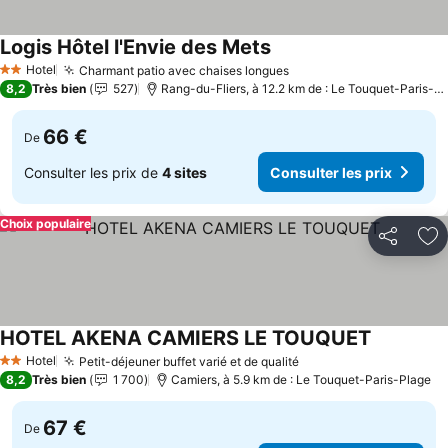
Logis Hôtel l'Envie des Mets
Hotel
Charmant patio avec chaises longues
2 Étoiles
8,2
Très bien
527
Rang-du-Fliers, à 12.2 km de : Le Touquet-Paris-Plage
66 €
De
Consulter les prix de
4 sites
Consulter les prix
Choix populaire
Partager
Aj
HOTEL AKENA CAMIERS LE TOUQUET
Hotel
Petit-déjeuner buffet varié et de qualité
2 Étoiles
8,2
Très bien
1 700
Camiers, à 5.9 km de : Le Touquet-Paris-Plage
67 €
De