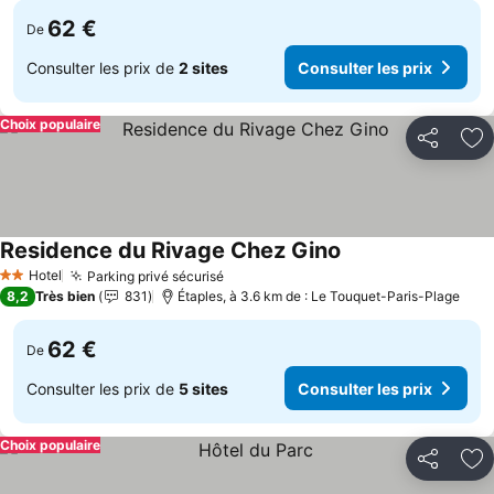
62 €
De
Consulter les prix de
2 sites
Consulter les prix
Choix populaire
Partager
Aj
Residence du Rivage Chez Gino
Hotel
Parking privé sécurisé
2 Étoiles
8,2
Très bien
831
Étaples, à 3.6 km de : Le Touquet-Paris-Plage
62 €
De
Consulter les prix de
5 sites
Consulter les prix
Choix populaire
Partager
Aj