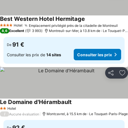
Best Western Hotel Hermitage
Hotel
Emplacement privilégié près de la citadelle de Montreuil
4 Étoiles
8,6
Excellent
3 993
Montreuil-sur-Mer, à 13.8 km de : Le Touquet-Paris-Plage
91 €
De
Consulter les prix de
14 sites
Consulter les prix
Partager
Aj
Le Domaine d'Hérambault
Hotel
2 Étoiles
/
Montcavrel, à 15.5 km de : Le Touquet-Paris-Plage
Aucune évaluation
92 €
De