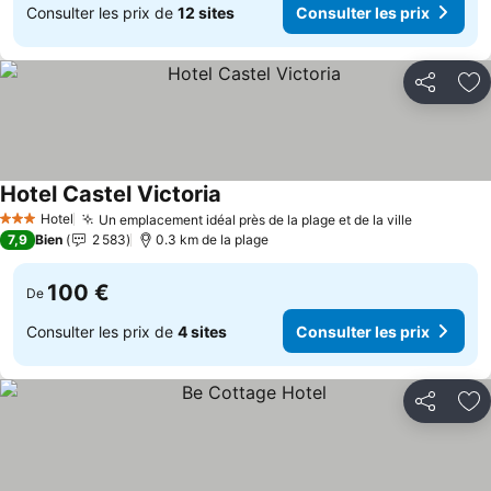
Consulter les prix de
12 sites
Consulter les prix
Partager
Aj
Hotel Castel Victoria
Hotel
Un emplacement idéal près de la plage et de la ville
3 Étoiles
7,9
Bien
2 583
0.3 km de la plage
100 €
De
Consulter les prix de
4 sites
Consulter les prix
Partager
Aj