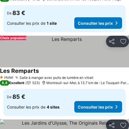
83 €
De
Consulter les prix de
1 site
Consulter les prix
Choix populaire
Partager
Aj
Les Remparts
Hotel
Salle à manger avec puits de lumière en vitrail
1 Étoiles
8,8
Excellent
523
Montreuil-sur-Mer, à 13.7 km de : Le Touquet-Paris-Plage
85 €
De
Consulter les prix de
4 sites
Consulter les prix
Partager
Aj