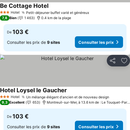
Be Cottage Hotel
Hotel
Petit-déjeuner buffet varié et généreux
3 Étoiles
7,8
Bien
1 463
0.4 km de la plage
103 €
De
Consulter les prix de
9 sites
Consulter les prix
Partager
Aj
Hotel Loysel le Gaucher
Hotel
Un mélange élégant d'ancien et de nouveau design
3 Étoiles
9,3
Excellent
653
Montreuil-sur-Mer, à 13.6 km de : Le Touquet-Paris-Plage
103 €
De
Consulter les prix de
9 sites
Consulter les prix