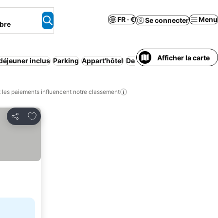
FR · €
Menu
Se connecter
bre
Afficher la carte
-déjeuner inclus
Parking
Appart'hôtel
Demi-pension
Maison/appa
les paiements influencent notre classement
Ajouter à mes favoris
Partager