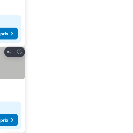
 prix
Ajouter à mes favoris
Partager
 prix