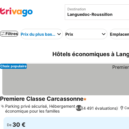
Destination
Filtres
Prix du plus bas au plus élevé
Prix
Emplace
Hôtels économiques à Lang
Choix populaire
Premiere Classe Carcassonne
1 Étoiles
Consulter les prix
Parking privé sécurisé, Hébergement
(4 491 évaluations)
6,8
Ca
économique pour les familles
Consulter les prix
30 €
De