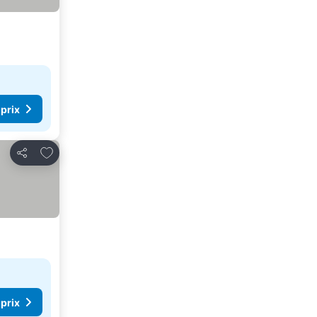
 prix
Ajouter à mes favoris
Partager
 prix