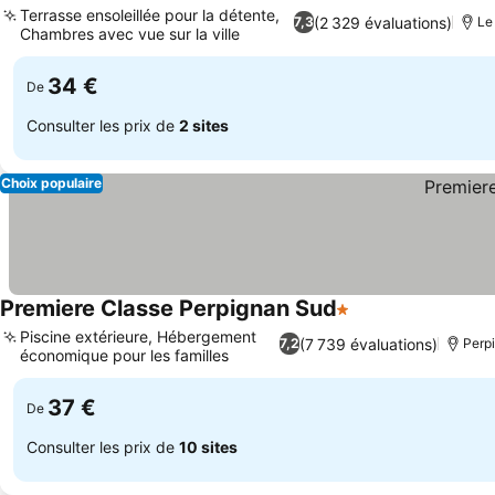
Terrasse ensoleillée pour la détente,
(2 329 évaluations)
7,3
Le
Chambres avec vue sur la ville
Consulter les prix
34 €
De
Consulter les prix de
2 sites
Choix populaire
Premiere Classe Perpignan Sud
1 Étoiles
Consulter les pri
Piscine extérieure, Hébergement
(7 739 évaluations)
7,2
Perp
économique pour les familles
Consulter les prix
37 €
De
Consulter les prix de
10 sites