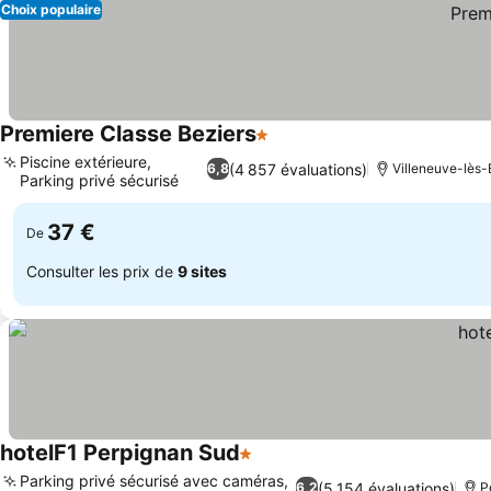
Choix populaire
Premiere Classe Beziers
1 Étoiles
Consulter les prix
Piscine extérieure,
(4 857 évaluations)
6,8
Villeneuve-lès-
Parking privé sécurisé
Consulter les prix
37 €
De
Consulter les prix de
9 sites
hotelF1 Perpignan Sud
1 Étoiles
Consulter les prix
Parking privé sécurisé avec caméras,
(5 154 évaluations)
6,2
P