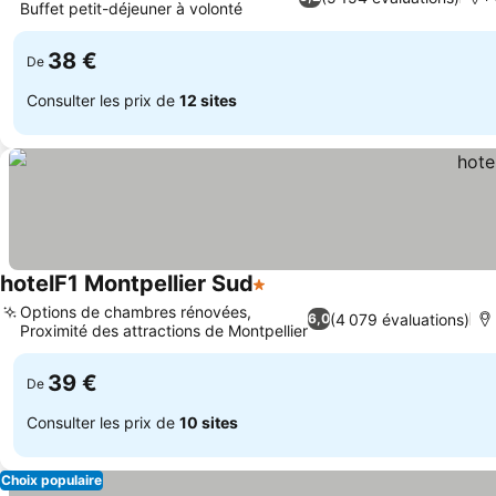
Buffet petit-déjeuner à volonté
Consulter les prix
38 €
De
Consulter les prix de
12 sites
hotelF1 Montpellier Sud
1 Étoiles
Consulter les prix
Options de chambres rénovées,
(4 079 évaluations)
6,0
Proximité des attractions de Montpellier
Consulter les prix
39 €
De
Consulter les prix de
10 sites
Choix populaire