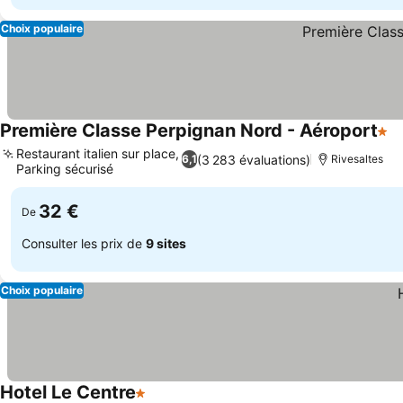
Choix populaire
Première Classe Perpignan Nord - Aéroport
1 Ét
C
Restaurant italien sur place,
(3 283 évaluations)
6,1
Rivesaltes
Parking sécurisé
Consulter les prix
32 €
De
Consulter les prix de
9 sites
Choix populaire
Hotel Le Centre
1 Étoiles
Consulter les prix