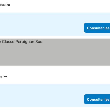
 Boulou
Consulter les
x
ignan
Consulter les