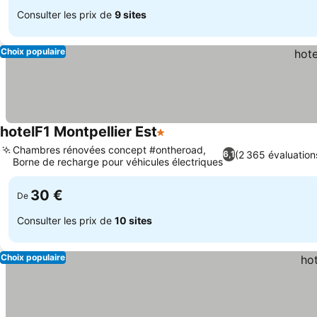
Consulter les prix de
9 sites
Choix populaire
hotelF1 Montpellier Est
1 Étoiles
Consulter les prix
Chambres rénovées concept #ontheroad,
(2 365 évaluation
6,1
Borne de recharge pour véhicules électriques
Consulter les prix
30 €
De
Consulter les prix de
10 sites
Choix populaire