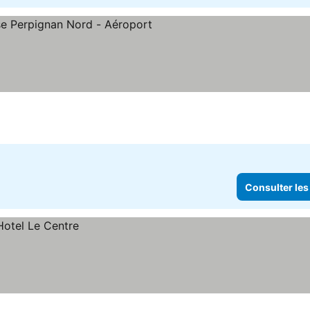
oiles
onsulter les prix
Consulter les