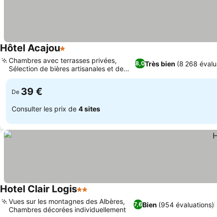
Hôtel Acajou
1 Étoiles
Consulter les prix
Chambres avec terrasses privées,
Très bien
(8 268 évalu
8,0
Sélection de bières artisanales et de
Consulter les prix
vins locaux
39 €
De
Consulter les prix de
4 sites
Hotel Clair Logis
2 Étoiles
Consulter les prix
Vues sur les montagnes des Albères,
Bien
(954 évaluations)
7,6
Chambres décorées individuellement