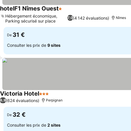
hotelF1 Nîmes Ouest
1 Étoiles
Consulter les prix
Hébergement économique,
(4 142 évaluations)
7,0
Nîmes
Parking sécurisé sur place
Consulter les prix
31 €
De
Consulter les prix de
9 sites
Victoria Hotel
3 Étoiles
Consulter les prix
(624 évaluations)
6,9
Perpignan
32 €
De
Consulter les prix de
2 sites