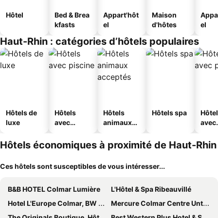
Hôtel
Bed & Brea
Appart'hôt
Maison
Appa
kfasts
el
d'hôtes
el
Haut-Rhin : catégories d’hôtels populaires
Hôtels de
Hôtels
Hôtels
Hôtels spa
Hôte
luxe
avec
animaux
avec
piscine
acceptés
park
Hôtels économiques à proximité de Haut-Rhin
Ces hôtels sont susceptibles de vous intéresser...
B&B HOTEL Colmar Lumière
L'Hôtel & Spa Ribeauvillé
Hotel L'Europe Colmar, BW Signature Collection
Mercure Colmar Centre Unterlinden
The Originals Boutique, Hôtel La Ferme du Pape, Eguisheim
Best Western Plus Hotel & SPA Le Schoenenbourg