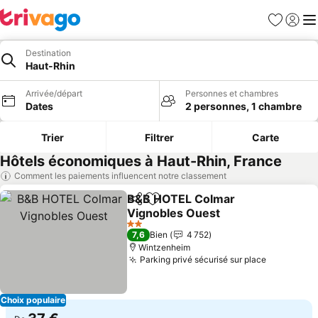
Favoris
Se con
Me
Destination
Haut-Rhin
Arrivée/départ
Personnes et chambres
Dates
2 personnes, 1 chambre
Trier
Filtrer
Carte
Hôtels économiques à Haut-Rhin, France
Comment les paiements influencent notre classement
B&B HOTEL Colmar
Partager
Ajouter à mes favoris
Vignobles Ouest
Consulter les prix
2 Étoiles
7,6
Bien
4 752
Wintzenheim
Parking privé sécurisé sur place
Consulter
Choix populaire