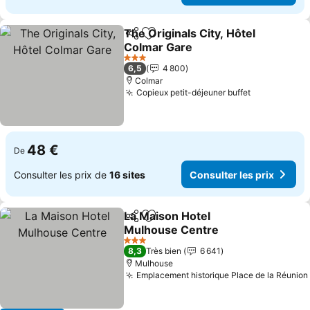
The Originals City, Hôtel
Partager
Ajouter à mes favoris
Colmar Gare
Consulter les prix
3 Étoiles
6,5
4 800
Colmar
Copieux petit-déjeuner buffet
Consulter l
48 €
De
Consulter les prix de
16 sites
Consulter les prix
La Maison Hotel
Partager
Ajouter à mes favoris
Mulhouse Centre
Consulter les prix
3 Étoiles
8,3
Très bien
6 641
Mulhouse
Emplacement historique Place de la Réunion