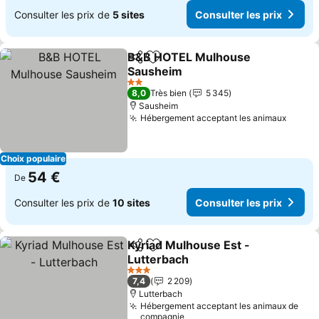
Consulter les prix de
5 sites
Consulter les prix
B&B HOTEL Mulhouse
Partager
Ajouter à mes favoris
Sausheim
Consulter les prix
2 Étoiles
8,0
Très bien
5 345
Sausheim
Hébergement acceptant les animaux
Consul
Choix populaire
54 €
De
Consulter les prix de
10 sites
Consulter les prix
Kyriad Mulhouse Est -
Partager
Ajouter à mes favoris
Lutterbach
Consulter les prix
3 Étoiles
7,4
2 209
Lutterbach
Hébergement acceptant les animaux de
compagnie