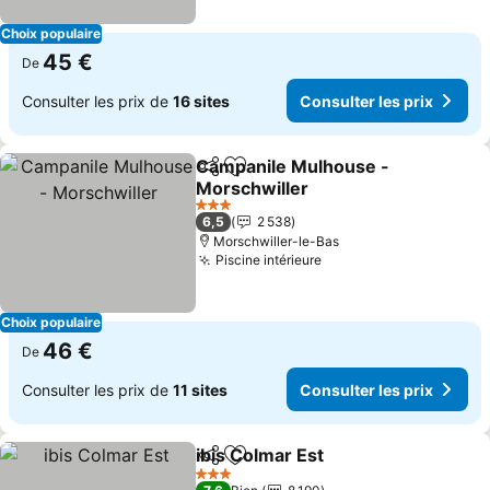
Choix populaire
45 €
De
Consulter les prix de
16 sites
Consulter les prix
Campanile Mulhouse -
Partager
Ajouter à mes favoris
Morschwiller
Consulter les prix
3 Étoiles
6,5
2 538
Morschwiller-le-Bas
Piscine intérieure
Consulter les prix
Choix populaire
46 €
De
Consulter les prix de
11 sites
Consulter les prix
ibis Colmar Est
Partager
Ajouter à mes favoris
Consulter le
3 Étoiles