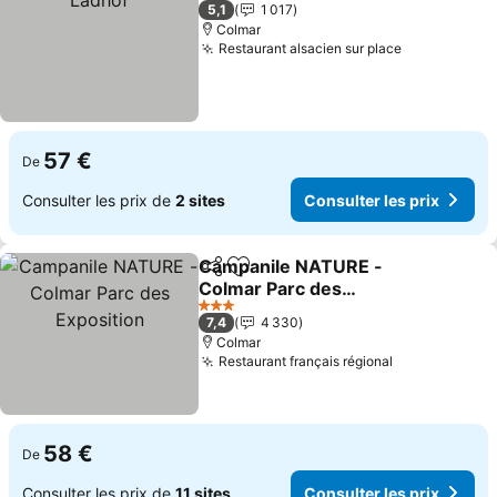
2 Étoiles
5,1
1 017
Colmar
Restaurant alsacien sur place
Consulter l
57 €
De
Consulter les prix de
2 sites
Consulter les prix
Campanile NATURE -
Partager
Ajouter à mes favoris
Colmar Parc des
Exposition
Consulter les prix
3 Étoiles
7,4
4 330
Colmar
Restaurant français régional
Consulter le
58 €
De
Consulter les prix de
11 sites
Consulter les prix