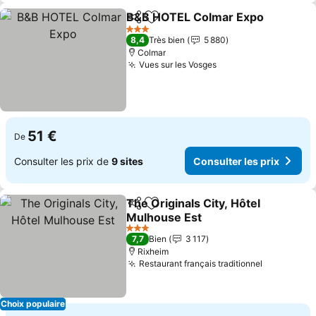
B&B HOTEL Colmar Expo
Partager
Ajouter à mes favoris
C
3 Étoiles
8,4
Très bien
5 880
Colmar
Vues sur les Vosges
Consulter les prix
51 €
De
Consulter les prix de
9 sites
Consulter les prix
The Originals City, Hôtel
Partager
Ajouter à mes favoris
Mulhouse Est
Consulter les prix
3 Étoiles
7,7
Bien
3 117
Rixheim
Restaurant français traditionnel
Consulter 
Choix populaire