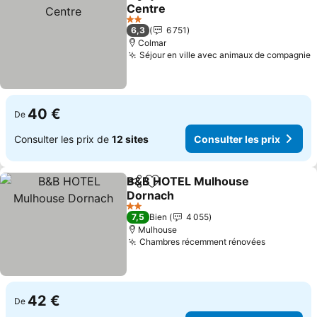
Partager
Ajouter à mes favoris
Centre
Consulter les prix
2 Étoiles
6,3
6 751
Colmar
Séjour en ville avec animaux de compagnie
C
40 €
De
Consulter les prix de
12 sites
Consulter les prix
B&B HOTEL Mulhouse
Partager
Ajouter à mes favoris
Dornach
Consulter les prix
2 Étoiles
7,5
Bien
4 055
Mulhouse
Chambres récemment rénovées
Consulter
42 €
De