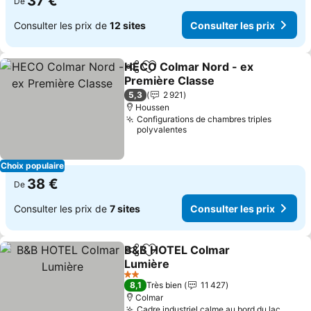
37 €
De
Consulter les prix de
12 sites
Consulter les prix
HECO Colmar Nord - ex
Partager
Ajouter à mes favoris
Première Classe
Consulter les prix
5,3
2 921
Houssen
Configurations de chambres triples
polyvalentes
Choix populaire
38 €
De
Consulter les prix de
7 sites
Consulter les prix
B&B HOTEL Colmar
Partager
Ajouter à mes favoris
Lumière
Consulter les prix
2 Étoiles
8,1
Très bien
11 427
Colmar
Cadre industriel calme au bord du lac