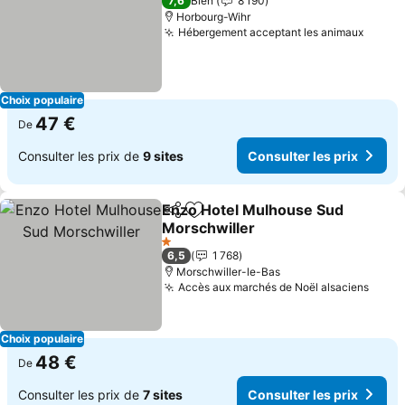
7,6
Bien
8 190
Horbourg-Wihr
Hébergement acceptant les animaux
Consul
Choix populaire
47 €
De
Consulter les prix de
9 sites
Consulter les prix
Enzo Hotel Mulhouse Sud
Partager
Ajouter à mes favoris
Morschwiller
Consulter les prix
1 Étoiles
6,5
1 768
Morschwiller-le-Bas
Accès aux marchés de Noël alsaciens
Consu
Choix populaire
48 €
De
Consulter les prix de
7 sites
Consulter les prix