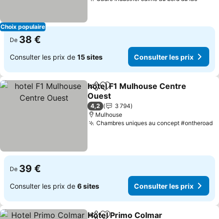
Consul
Choix populaire
38 €
De
Consulter les prix de
15 sites
Consulter les prix
hotel F1 Mulhouse Centre
Partager
Ajouter à mes favoris
Ouest
Consulter les prix
4,2
3 794
Mulhouse
Chambres uniques au concept #ontheroad
C
39 €
De
Consulter les prix de
6 sites
Consulter les prix
Hotel Primo Colmar