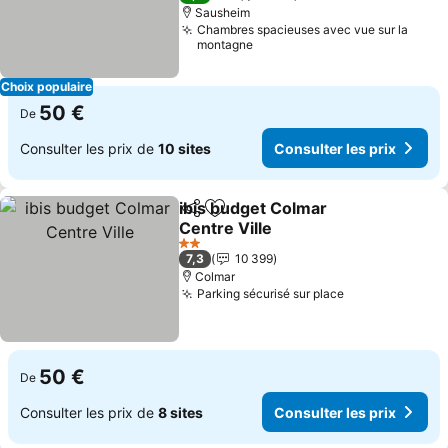
Sausheim
Chambres spacieuses avec vue sur la
montagne
Choix populaire
50 €
De
Consulter les prix de
10 sites
Consulter les prix
ibis budget Colmar
Partager
Ajouter à mes favoris
Centre Ville
Consulter les prix
2 Étoiles
7,3
10 399
Colmar
Parking sécurisé sur place
Consulter les 
50 €
De
Consulter les prix de
8 sites
Consulter les prix