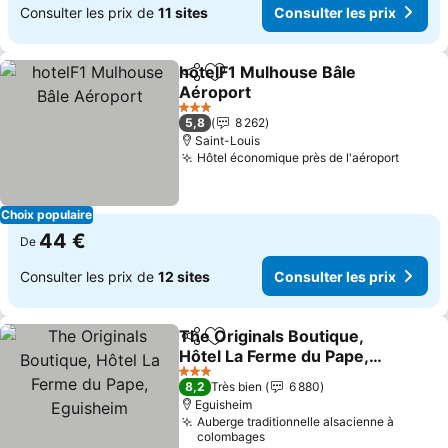
Consulter les prix de
11 sites
Consulter les prix
hotelF1 Mulhouse Bâle
Partager
Ajouter à mes favoris
Aéroport
Consulter les prix
3 Étoiles
5,8
8 262
Saint-Louis
Hôtel économique près de l'aéroport
Consul
Choix populaire
44 €
De
Consulter les prix de
12 sites
Consulter les prix
The Originals Boutique,
Partager
Ajouter à mes favoris
Hôtel La Ferme du Pape,
Eguisheim
Consulter les prix
3 Étoiles
8,2
Très bien
6 880
Eguisheim
Auberge traditionnelle alsacienne à
colombages