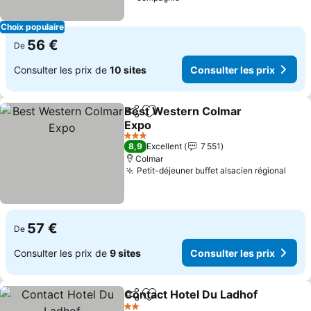
Choix populaire
56 €
De
Consulter les prix de
10 sites
Consulter les prix
Best Western Colmar
Partager
Ajouter à mes favoris
Expo
Consulter les prix
3 Étoiles
8,9
Excellent
7 551
Colmar
Petit-déjeuner buffet alsacien régional
Cons
57 €
De
Consulter les prix de
9 sites
Consulter les prix
Contact Hotel Du Ladhof
Partager
Ajouter à mes favoris
C