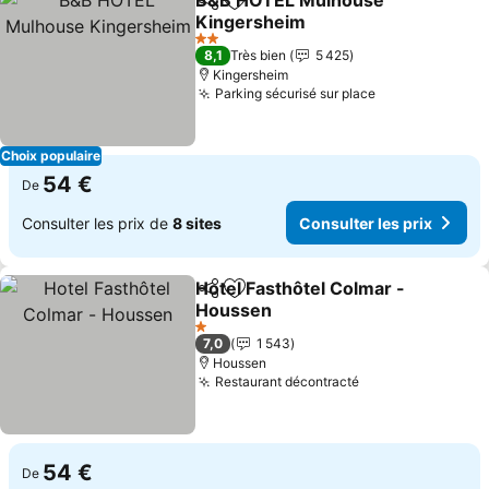
B&B HOTEL Mulhouse
Partager
Ajouter à mes favoris
Kingersheim
Consulter les prix
2 Étoiles
8,1
Très bien
5 425
Kingersheim
Parking sécurisé sur place
Consulter les 
Choix populaire
54 €
De
Consulter les prix de
8 sites
Consulter les prix
Hotel Fasthôtel Colmar -
Partager
Ajouter à mes favoris
Houssen
Consulter les prix
1 Étoiles
7,0
1 543
Houssen
Restaurant décontracté
Consulter les pr
54 €
De