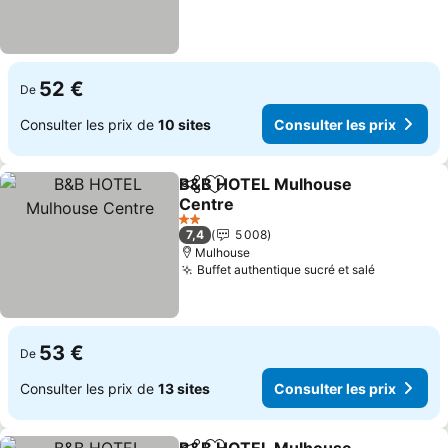
52 €
De
Consulter les prix de
10 sites
Consulter les prix
B&B HOTEL Mulhouse
Partager
Ajouter à mes favoris
Centre
Consulter les prix
2 Étoiles
7,4
5 008
Mulhouse
Buffet authentique sucré et salé
Consulter
53 €
De
Consulter les prix de
13 sites
Consulter les prix