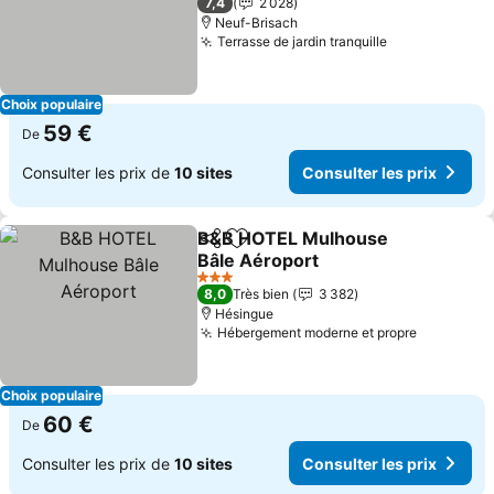
7,4
2 028
Neuf-Brisach
Terrasse de jardin tranquille
Consulter les
Choix populaire
59 €
De
Consulter les prix de
10 sites
Consulter les prix
B&B HOTEL Mulhouse
Partager
Ajouter à mes favoris
Bâle Aéroport
Consulter les prix
3 Étoiles
8,0
Très bien
3 382
Hésingue
Hébergement moderne et propre
Consulter
Choix populaire
60 €
De
Consulter les prix de
10 sites
Consulter les prix