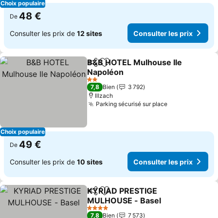
Choix populaire
48 €
De
Consulter les prix de
12 sites
Consulter les prix
B&B HOTEL Mulhouse Ile
Partager
Ajouter à mes favoris
Napoléon
Consulter les prix
2 Étoiles
7,8
Bien
3 792
Illzach
Parking sécurisé sur place
Consulter les 
Choix populaire
49 €
De
Consulter les prix de
10 sites
Consulter les prix
KYRIAD PRESTIGE
Partager
Ajouter à mes favoris
MULHOUSE - Basel
Consulter les prix
4 Étoiles
7,8
Bien
7 573