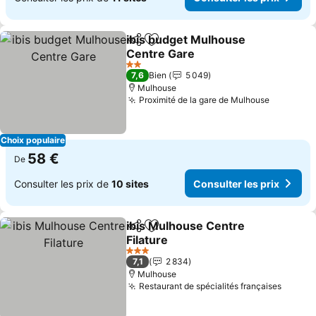
ibis budget Mulhouse
Partager
Ajouter à mes favoris
Centre Gare
Consulter les prix
2 Étoiles
7,6
Bien
5 049
Mulhouse
Proximité de la gare de Mulhouse
Consulter
Choix populaire
58 €
De
Consulter les prix de
10 sites
Consulter les prix
ibis Mulhouse Centre
Partager
Ajouter à mes favoris
Filature
Consulter les prix
3 Étoiles
7,1
2 834
Mulhouse
Restaurant de spécialités françaises
Consul