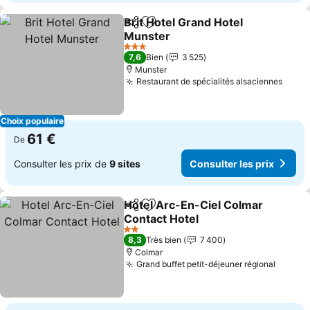
Brit Hotel Grand Hotel
Partager
Ajouter à mes favoris
Munster
Consulter les prix
3 Étoiles
7,6
Bien
3 525
Munster
Restaurant de spécialités alsaciennes
Consu
Choix populaire
61 €
De
Consulter les prix de
9 sites
Consulter les prix
Hotel Arc-En-Ciel Colmar
Partager
Ajouter à mes favoris
Contact Hotel
Consulter les prix
2 Étoiles
8,3
Très bien
7 400
Colmar
Grand buffet petit-déjeuner régional
Consul