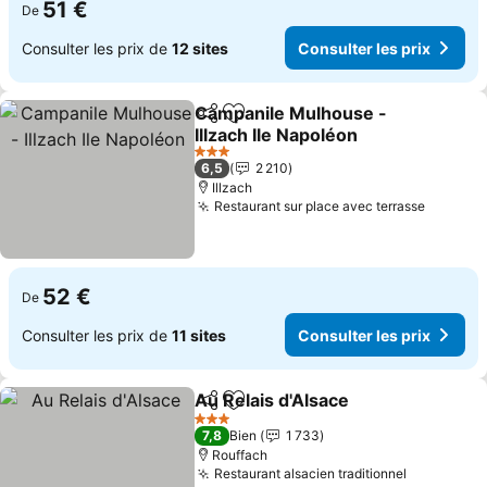
51 €
De
Consulter les prix de
12 sites
Consulter les prix
Campanile Mulhouse -
Partager
Ajouter à mes favoris
Illzach Ile Napoléon
Consulter les prix
3 Étoiles
6,5
2 210
Illzach
Restaurant sur place avec terrasse
Consult
52 €
De
Consulter les prix de
11 sites
Consulter les prix
Au Relais d'Alsace
Partager
Ajouter à mes favoris
Consulte
3 Étoiles
7,8
Bien
1 733
Rouffach
Restaurant alsacien traditionnel
Consulter 