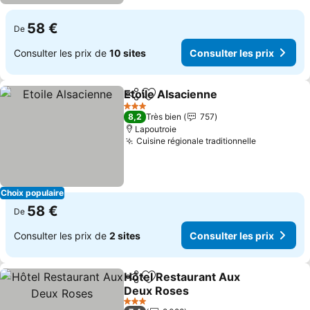
58 €
De
Consulter les prix de
10 sites
Consulter les prix
Etoile Alsacienne
Partager
Ajouter à mes favoris
Consulter
3 Étoiles
8,2
Très bien
757
Lapoutroie
Cuisine régionale traditionnelle
Consulter 
Choix populaire
58 €
De
Consulter les prix de
2 sites
Consulter les prix
Hôtel Restaurant Aux
Partager
Ajouter à mes favoris
Deux Roses
Consulter les prix
3 Étoiles