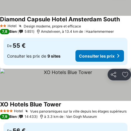
Diamond Capsule Hotel Amsterdam South
Hotel
Design moderne, propre et efficace
2 Étoiles
7,8
Bien
5 851
Amstelveen, à 13.4 km de : Haarlemmermeer
55 €
De
Consulter les prix de
9 sites
Consulter les prix
Partager
Aj
XO Hotels Blue Tower
Hotel
Vues panoramiques sur la ville depuis les étages supérieurs
4 Étoiles
7,9
Bien
14 433
à 3.3 km de : Van Gogh Museum
56 €
De