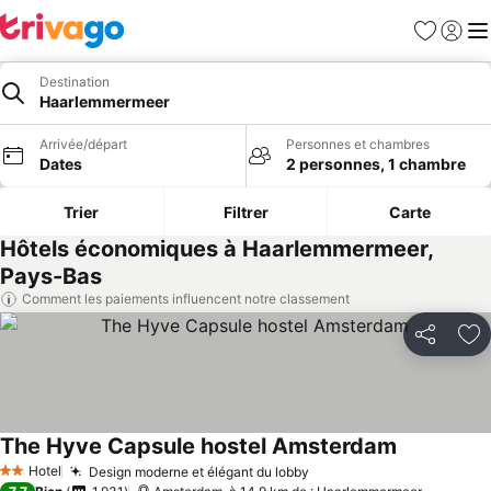
Favoris
Se con
Me
Destination
Haarlemmermeer
Arrivée/départ
Personnes et chambres
Dates
2 personnes, 1 chambre
Trier
Filtrer
Carte
Hôtels économiques à Haarlemmermeer,
Pays-Bas
Comment les paiements influencent notre classement
Partager
Aj
The Hyve Capsule hostel Amsterdam
Hotel
Design moderne et élégant du lobby
2 Étoiles