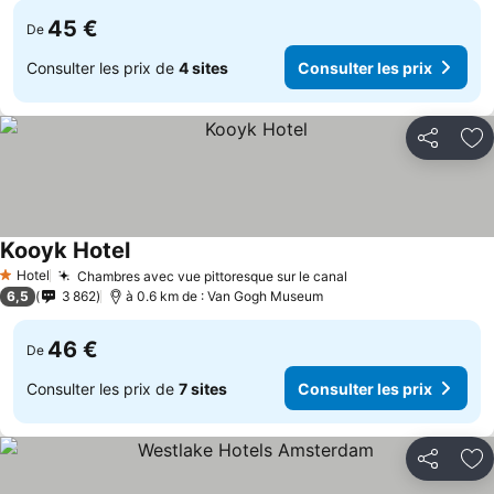
45 €
De
Consulter les prix de
4 sites
Consulter les prix
Partager
Aj
Kooyk Hotel
Hotel
Chambres avec vue pittoresque sur le canal
1 Étoiles
6,5
3 862
à 0.6 km de : Van Gogh Museum
46 €
De
Consulter les prix de
7 sites
Consulter les prix
Partager
Aj