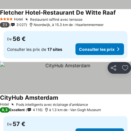
Fletcher Hotel-Restaurant De Witte Raaf
Hotel
Restaurant raffiné avec terrasse
4 Étoiles
7,1
3 027
Noordwijk, à 15.3 km de : Haarlemmermeer
56 €
De
Consulter les prix de
17 sites
Consulter les prix
Partager
Aj
CityHub Amsterdam
Hotel
Pods intelligents avec éclairage d'ambiance
9,3
Excellent
4 116
à 1.3 km de : Van Gogh Museum
57 €
De