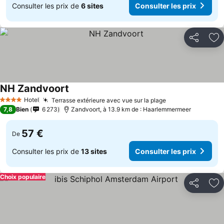
Consulter les prix de
6 sites
Consulter les prix
Partager
Aj
NH Zandvoort
Hotel
Terrasse extérieure avec vue sur la plage
4 Étoiles
7,8
Bien
6 273
Zandvoort, à 13.9 km de : Haarlemmermeer
57 €
De
Consulter les prix de
13 sites
Consulter les prix
Choix populaire
Partager
Aj