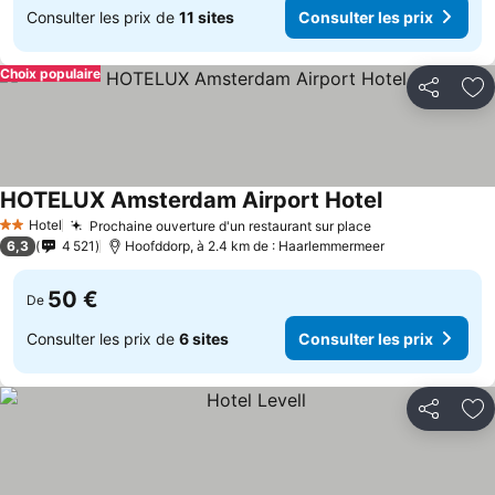
Consulter les prix de
11 sites
Consulter les prix
Choix populaire
Partager
Aj
HOTELUX Amsterdam Airport Hotel
Hotel
Prochaine ouverture d'un restaurant sur place
2 Étoiles
6,3
4 521
Hoofddorp, à 2.4 km de : Haarlemmermeer
50 €
De
Consulter les prix de
6 sites
Consulter les prix
Partager
Aj