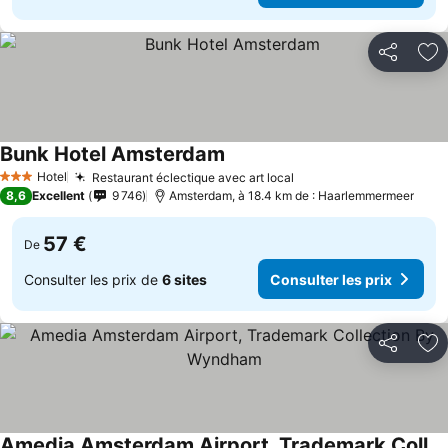
Partager
Aj
Bunk Hotel Amsterdam
Hotel
Restaurant éclectique avec art local
3 Étoiles
8,6
Excellent
9 746
Amsterdam, à 18.4 km de : Haarlemmermeer
57 €
De
Consulter les prix de
6 sites
Consulter les prix
Partager
Aj
Amedia Amsterdam Airport, Trademark Collection By Wyndham