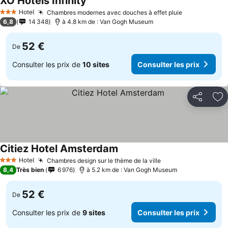
XO Hotels Infinity
Hotel
Chambres modernes avec douches à effet pluie
3 Étoiles
6,8
14 348
à 4.8 km de : Van Gogh Museum
52 €
De
Consulter les prix de
10 sites
Consulter les prix
Partager
Aj
Citiez Hotel Amsterdam
Hotel
Chambres design sur le thème de la ville
3 Étoiles
8,4
Très bien
6 976
à 5.2 km de : Van Gogh Museum
52 €
De
Consulter les prix de
9 sites
Consulter les prix