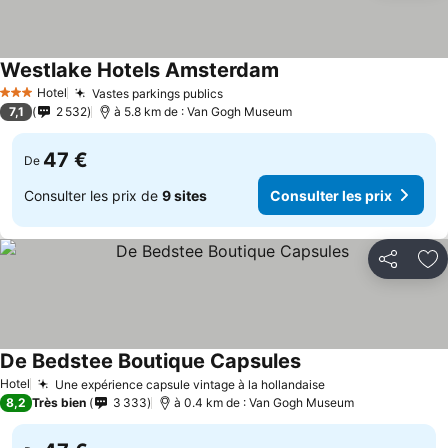
Westlake Hotels Amsterdam
Hotel
Vastes parkings publics
3 Étoiles
7,1
2 532
à 5.8 km de : Van Gogh Museum
47 €
De
Consulter les prix de
9 sites
Consulter les prix
Partager
Aj
De Bedstee Boutique Capsules
Hotel
Une expérience capsule vintage à la hollandaise
8,2
Très bien
3 333
à 0.4 km de : Van Gogh Museum