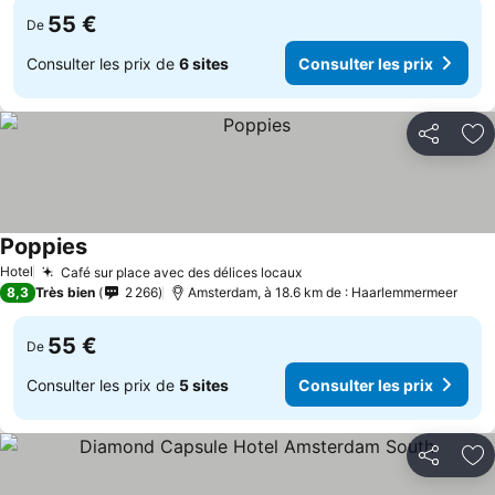
55 €
De
Consulter les prix de
6 sites
Consulter les prix
Partager
Aj
Poppies
Hotel
Café sur place avec des délices locaux
8,3
Très bien
2 266
Amsterdam, à 18.6 km de : Haarlemmermeer
55 €
De
Consulter les prix de
5 sites
Consulter les prix
Partager
Aj