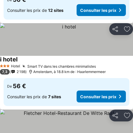
Consulter les prix de
12 sites
Consulter les prix
Partager
Aj
i hotel
Hotel
Smart TV dans les chambres minimalistes
3 Étoiles
7,3
2 198
Amsterdam, à 18.8 km de : Haarlemmermeer
56 €
De
Consulter les prix de
7 sites
Consulter les prix
Partager
Aj