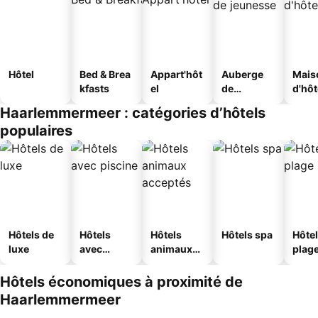
Hôtel
Bed & Brea
Appart'hôt
Auberge
Mais
kfasts
el
de
d'hô
jeunesse
Haarlemmermeer : catégories d’hôtels
populaires
Hôtels de
Hôtels
Hôtels
Hôtels spa
Hôtel
luxe
avec
animaux
plag
piscine
acceptés
Hôtels économiques à proximité de
Haarlemmermeer