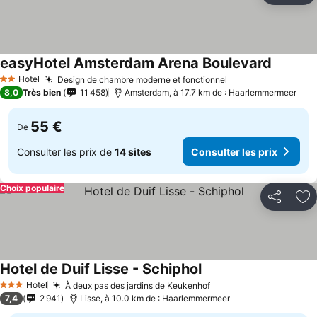
easyHotel Amsterdam Arena Boulevard
Hotel
Design de chambre moderne et fonctionnel
2 Étoiles
8,0
Très bien
11 458
Amsterdam, à 17.7 km de : Haarlemmermeer
55 €
De
Consulter les prix de
14 sites
Consulter les prix
Choix populaire
Partager
Aj
Hotel de Duif Lisse - Schiphol
Hotel
À deux pas des jardins de Keukenhof
3 Étoiles
7,4
2 941
Lisse, à 10.0 km de : Haarlemmermeer