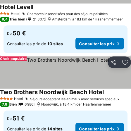
Hotel Levell
Hotel
Chambres insonorisées pour des séjours paisibles
3 Étoiles
8,4
Très bien
21 307
Amsterdam, à 18.1 km de : Haarlemmermeer
50 €
De
Consulter les prix de
10 sites
Consulter les prix
Choix populaire
Partager
Aj
Two Brothers Noordwijk Beach Hotel
Hotel
Séjours acceptant les animaux avec services spéciaux
4 Étoiles
7,8
Bien
6 986
Noordwijk, à 18.4 km de : Haarlemmermeer
51 €
De
Consulter les prix de
14 sites
Consulter les prix