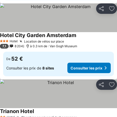
Partager
Aj
Hotel City Garden Amsterdam
Hotel
Location de vélos sur place
3 Étoiles
7,1
8 204
à 0.3 km de : Van Gogh Museum
52 €
De
Consulter les prix de
8 sites
Consulter les prix
Partager
Aj
Trianon Hotel