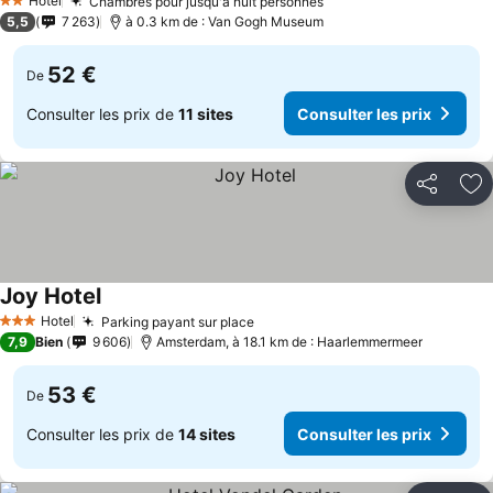
Hotel
Chambres pour jusqu'à huit personnes
2 Étoiles
5,5
7 263
à 0.3 km de : Van Gogh Museum
52 €
De
Consulter les prix de
11 sites
Consulter les prix
Partager
Aj
Joy Hotel
Hotel
Parking payant sur place
3 Étoiles
7,9
Bien
9 606
Amsterdam, à 18.1 km de : Haarlemmermeer
53 €
De
Consulter les prix de
14 sites
Consulter les prix