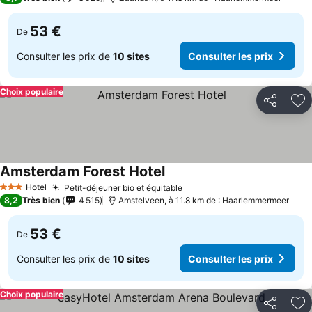
53 €
De
Consulter les prix de
10 sites
Consulter les prix
Choix populaire
Partager
Aj
Amsterdam Forest Hotel
Hotel
Petit-déjeuner bio et équitable
3 Étoiles
8,2
Très bien
4 515
Amstelveen, à 11.8 km de : Haarlemmermeer
53 €
De
Consulter les prix de
10 sites
Consulter les prix
Choix populaire
Partager
Aj