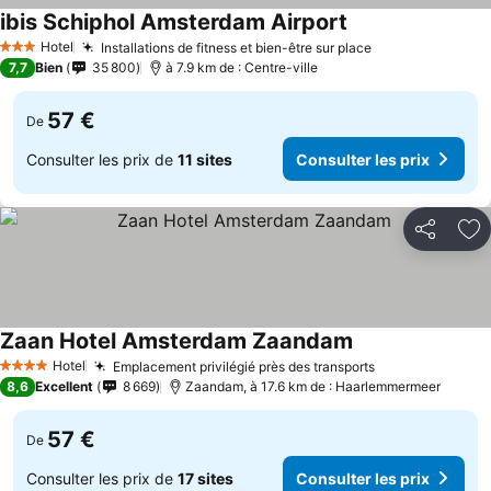
ibis Schiphol Amsterdam Airport
Hotel
Installations de fitness et bien-être sur place
3 Étoiles
7,7
Bien
35 800
à 7.9 km de : Centre-ville
57 €
De
Consulter les prix de
11 sites
Consulter les prix
Partager
Aj
Zaan Hotel Amsterdam Zaandam
Hotel
Emplacement privilégié près des transports
4 Étoiles
8,6
Excellent
8 669
Zaandam, à 17.6 km de : Haarlemmermeer
57 €
De
Consulter les prix de
17 sites
Consulter les prix