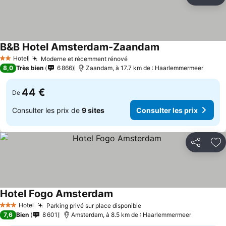
Partager
Aj
B&B Hotel Amsterdam-Zaandam
Hotel
Moderne et récemment rénové
2 Étoiles
8,0
Très bien
6 866
Zaandam, à 17.7 km de : Haarlemmermeer
44 €
De
Consulter les prix de
9 sites
Consulter les prix
Partager
Aj
Hotel Fogo Amsterdam
Hotel
Parking privé sur place disponible
3 Étoiles
7,6
Bien
8 601
Amsterdam, à 8.5 km de : Haarlemmermeer