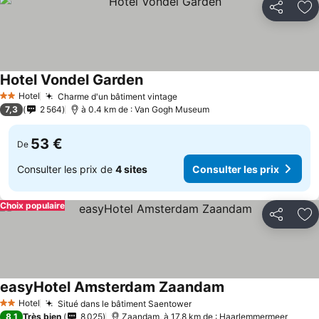
Partager
Aj
Hotel Vondel Garden
Hotel
Charme d'un bâtiment vintage
2 Étoiles
7,3
2 564
à 0.4 km de : Van Gogh Museum
53 €
De
Consulter les prix de
4 sites
Consulter les prix
Choix populaire
Partager
Aj
easyHotel Amsterdam Zaandam
Hotel
Situé dans le bâtiment Saentower
2 Étoiles
8,1
Très bien
8 025
Zaandam, à 17.8 km de : Haarlemmermeer