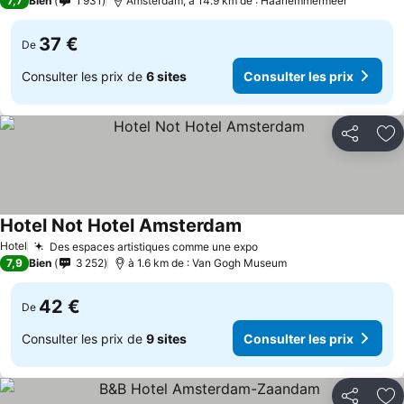
7,7
Bien
1 931
Amsterdam, à 14.9 km de : Haarlemmermeer
37 €
De
Consulter les prix de
6 sites
Consulter les prix
Partager
Aj
Hotel Not Hotel Amsterdam
Hotel
Des espaces artistiques comme une expo
7,9
Bien
3 252
à 1.6 km de : Van Gogh Museum
42 €
De
Consulter les prix de
9 sites
Consulter les prix