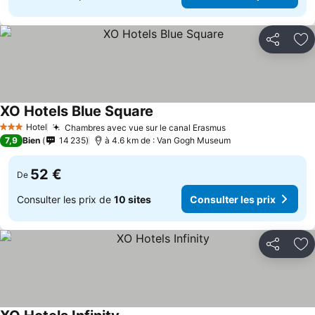
Partager
Aj
XO Hotels Blue Square
Hotel
Chambres avec vue sur le canal Erasmus
3 Étoiles
7,9
Bien
14 235
à 4.6 km de : Van Gogh Museum
52 €
De
Consulter les prix de
10 sites
Consulter les prix
Partager
Aj