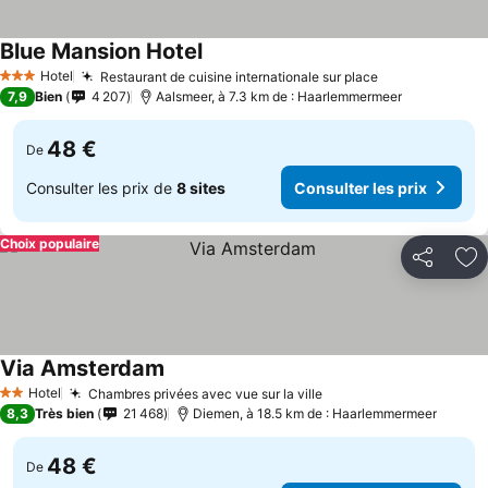
Blue Mansion Hotel
Hotel
Restaurant de cuisine internationale sur place
3 Étoiles
7,9
Bien
4 207
Aalsmeer, à 7.3 km de : Haarlemmermeer
48 €
De
Consulter les prix de
8 sites
Consulter les prix
Choix populaire
Partager
Aj
Via Amsterdam
Hotel
Chambres privées avec vue sur la ville
2 Étoiles
8,3
Très bien
21 468
Diemen, à 18.5 km de : Haarlemmermeer
48 €
De