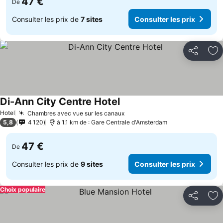
47 €
De
Consulter les prix de
7 sites
Consulter les prix
Partager
Aj
Di-Ann City Centre Hotel
Hotel
Chambres avec vue sur les canaux
5,8
4 120
à 1.1 km de : Gare Centrale d'Amsterdam
47 €
De
Consulter les prix de
9 sites
Consulter les prix
Choix populaire
Partager
Aj