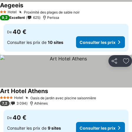
Aegeeis
Hotel
Proximité des plages de sable noir
2 Étoiles
9,2
Excellent
625
Perissa
40 €
De
Consulter les prix de
10 sites
Consulter les prix
Partager
Aj
Art Hotel Athens
Hotel
Oasis de jardin avec piscine saisonnière
4 Étoiles
7,2
3 094
Athènes
40 €
De
Consulter les prix de
9 sites
Consulter les prix