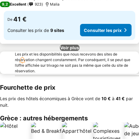
3 Étoiles
9,2
Excellent
923
Malia
41 €
De
Consulter les prix de
9 sites
Consulter les prix
Voir plus
Les prix et les disponibilités que nous recevons des sites de
réservation changent constamment. Par conséquent, il se peut que
l’offre affichée sur trivago ne soit pas la même que celle du site de
réservation.
Fourchette de prix
Les prix des hôtels économiques à Grèce vont de
‎10 €
à
‎41 €
par
nuit.
Grèce : autres hébergements