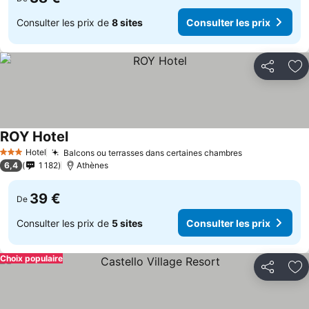
Consulter les prix de
8 sites
Consulter les prix
Partager
Aj
ROY Hotel
Hotel
Balcons ou terrasses dans certaines chambres
3 Étoiles
6,4
1 182
Athènes
39 €
De
Consulter les prix de
5 sites
Consulter les prix
Choix populaire
Partager
Aj