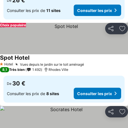
26 €
De
Consulter les prix de
11 sites
Consulter les prix
Choix populaire
Partager
Aj
Spot Hotel
Hotel
Vues depuis le jardin sur le toit aménagé
1 Étoiles
8,1
Très bien
1 492
Rhodes Ville
30 €
De
Consulter les prix de
8 sites
Consulter les prix
Partager
Aj