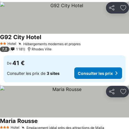
Partager
Aj
G92 City Hotel
Hotel
Hébergements modernes et propres
2 Étoiles
7,2
1 181
Rhodes Ville
41 €
De
Consulter les prix de
3 sites
Consulter les prix
Partager
Aj
Maria Rousse
Hotel
Emplacement idéal près des attractions de Malia