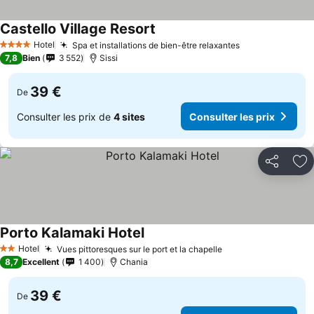
Castello Village Resort
Hotel
Spa et installations de bien-être relaxantes
4 Étoiles
7,8
Bien
3 552
Sissi
39 €
De
Consulter les prix de
4 sites
Consulter les prix
Partager
Aj
Porto Kalamaki Hotel
Hotel
Vues pittoresques sur le port et la chapelle
2 Étoiles
8,7
Excellent
1 400
Chania
39 €
De