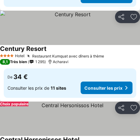
Partager
Aj
Century Resort
Hotel
Restaurant Kumquat avec dîners à thème
4 Étoiles
8,1
Très bien
1 295
Acharavi
34 €
De
Consulter les prix de
11 sites
Consulter les prix
Choix populaire
Partager
Aj
Central Hersonissos Hotel