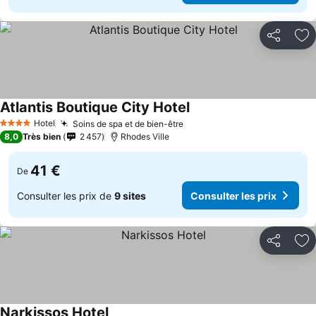
Partager
Aj
Atlantis Boutique City Hotel
Hotel
Soins de spa et de bien-être
4 Étoiles
8,0
Très bien
2 457
Rhodes Ville
41 €
De
Consulter les prix de
9 sites
Consulter les prix
Partager
Aj
Narkissos Hotel