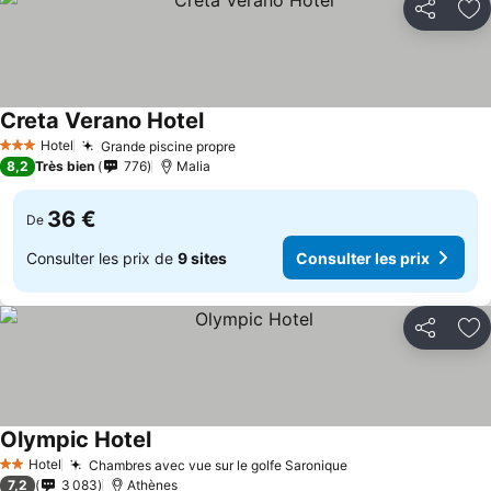
Partager
Aj
Creta Verano Hotel
Hotel
Grande piscine propre
3 Étoiles
8,2
Très bien
776
Malia
36 €
De
Consulter les prix de
9 sites
Consulter les prix
Partager
Aj
Olympic Hotel
Hotel
Chambres avec vue sur le golfe Saronique
2 Étoiles
7,2
3 083
Athènes