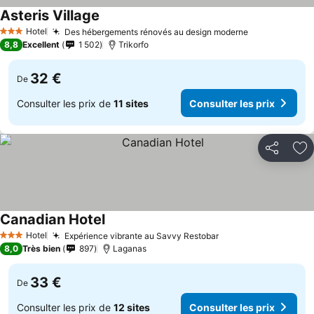
Asteris Village
Hotel
Des hébergements rénovés au design moderne
3 Étoiles
8,8
Excellent
1 502
Trikorfo
32 €
De
Consulter les prix de
11 sites
Consulter les prix
Partager
Aj
Canadian Hotel
Hotel
Expérience vibrante au Savvy Restobar
3 Étoiles
8,0
Très bien
897
Laganas
33 €
De
Consulter les prix de
12 sites
Consulter les prix