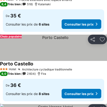
2 Étoiles
8,4
Très bien
518
Kalamaki
35 €
De
Consulter les prix de
6 sites
Consulter les prix
Choix populaire
Partager
Aj
Porto Castello
Hotel
Architecture cycladique traditionnelle
3 Étoiles
8,0
Très bien
2 604
Fira
36 €
De
Consulter les prix de
8 sites
Consulter les prix