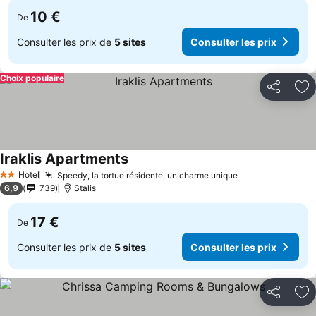
10 €
De
Consulter les prix de
5 sites
Consulter les prix
Choix populaire
Partager
Aj
Iraklis Apartments
Hotel
Speedy, la tortue résidente, un charme unique
2 Étoiles
6,9
739
Stalis
17 €
De
Consulter les prix de
5 sites
Consulter les prix
Partager
Aj