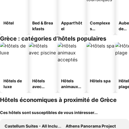
Hôtel
Bed & Brea
Appart'hôt
Complexe
Aube
kfasts
el
s
de
touristique
jeun
Grèce : catégories d’hôtels populaires
s
Hôtels de
Hôtels
Hôtels
Hôtels spa
Hôtel
luxe
avec
animaux
plag
piscine
acceptés
Hôtels économiques à proximité de Grèce
Ces hôtels sont susceptibles de vous intéresser...
Castellum Suites - All Inclusive
Athens Panorama Project