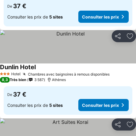
37 €
De
Consulter les prix de
5 sites
Consulter les prix
Partager
Aj
Dunlin Hotel
Hotel
Chambres avec baignoires à remous disponibles
3 Étoiles
8,3
Très bien
3 587
Athènes
37 €
De
Consulter les prix de
5 sites
Consulter les prix
Partager
Aj