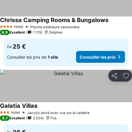
Chrissa Camping Rooms & Bungalows
Hotel
Piscine extérieure saisonnière
4 Étoiles
8,9
Excellent
1 115
Delphes
25 €
De
Consulter les prix de
1 site
Consulter les prix
Partager
Aj
Galatia Villas
Hotel
Jacuzzi privé avec vue sur la caldeira
3 Étoiles
8,7
Excellent
2 534
Fira