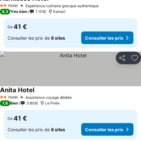
Hotel
Expérience culinaire grecque authentique
2 Étoiles
8,3
Très bien
1 109
Kamari
41 €
De
Consulter les prix de
8 sites
Consulter les prix
Partager
Aj
Anita Hotel
Hotel
Assistance voyage dédiée
2 Étoiles
7,8
Bien
3 809
Le Pirée
41 €
De
Consulter les prix de
8 sites
Consulter les prix