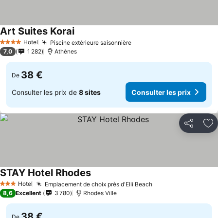
Art Suites Korai
Hotel
Piscine extérieure saisonnière
4 Étoiles
7,0
1 282
Athènes
38 €
De
Consulter les prix de
8 sites
Consulter les prix
Partager
Aj
STAY Hotel Rhodes
Hotel
Emplacement de choix près d'Elli Beach
3 Étoiles
8,6
Excellent
3 780
Rhodes Ville
38 €
De