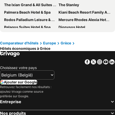
The Ixian Grand & All Suites - Adults Only Hotel
The Stanley
Palmera Beach Hotel & Spa
Kiani Beach Resort Family All-Inclusive
Rodos Palladium Leisure & Wellness
Mercure Rhodes Alexia Hotel & Spa
Pelagos Suites Hotel & Spa
Dionysos Hotel
Novotel Athenes
Skylark, Aluma Hotels & Resorts
Canvas by Mitsis Petit Palais
Kresten Palace Hotel
Comparateur d'hôtels
Europe
Grèce
Hôtels économiques à Grèce
Agkyra Hotel
Avra Imperial Hotel
FarOut BeachClub - Rooms & Camping
Attalos Hotel
Facebook
Twitter
Insta
Yo
Cyprotel Faliraki
Paros Agnanti Resort
Choisissez votre pays
Athens Way Pop Art Hotel
Contessina Hotel
Olympic Palace Hotel
Grand Hyatt Athens
Ajouter sur Google
Holiday Inn Athens Attica Av. Airport West by IHG
Esperos Village Blue & Spa - Adults Only
Retrouvez facilement nos résultats :
ajoutez trivago comme source
Enorme Santanna Island
Arte Hotel
préférée sur Google.
Entreprise
Elysium Resort & Spa
Hotel Tagoo
Mitsis La Vita
D'Andrea Mare Beach Hotel
Nos produits