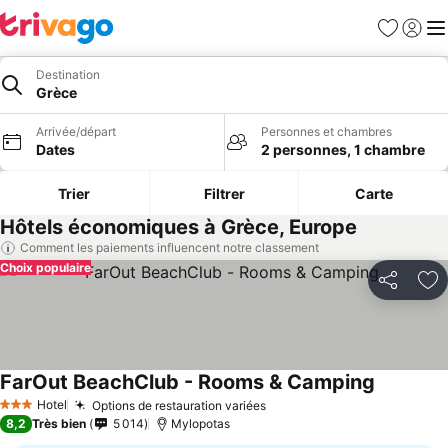
Favoris
Se con
Me
Destination
Grèce
Arrivée/départ
Personnes et chambres
Dates
2 personnes, 1 chambre
Trier
Filtrer
Carte
Hôtels économiques à Grèce, Europe
Comment les paiements influencent notre classement
Choix populaire
Partager
Aj
FarOut BeachClub - Rooms & Camping
Hotel
Options de restauration variées
3 Étoiles
8,2
Très bien
5 014
Mylopotas