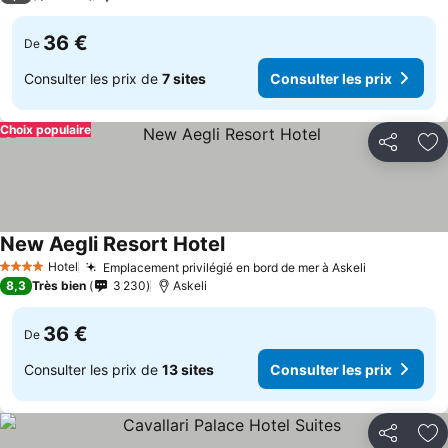
36 €
De
Consulter les prix de
7 sites
Consulter les prix
Choix populaire
Partager
Aj
New Aegli Resort Hotel
Hotel
Emplacement privilégié en bord de mer à Askeli
4 Étoiles
8,3
Très bien
3 230
Askeli
36 €
De
Consulter les prix de
13 sites
Consulter les prix
Partager
Aj