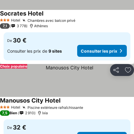
Socrates Hotel
Hotel
Chambres avec balcon privé
3 Étoiles
7,1
3 778
Athènes
30 €
De
Consulter les prix de
9 sites
Consulter les prix
Choix populaire
Partager
Aj
Manousos City Hotel
Hotel
Piscine extérieure rafraîchissante
3 Étoiles
7,5
Bien
2 910
Ixia
32 €
De