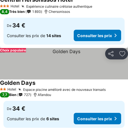
Hotel
Expérience culinaire crétoise authentique
3 Étoiles
8,4
Très bien
1 893
Chersonissos
34 €
De
Consulter les prix de
14 sites
Consulter les prix
Choix populaire
Partager
Aj
Golden Days
Hotel
Espace piscine amélioré avec de nouveaux transats
2 Étoiles
7,7
Bien
727
Afandou
34 €
De
Consulter les prix de
6 sites
Consulter les prix