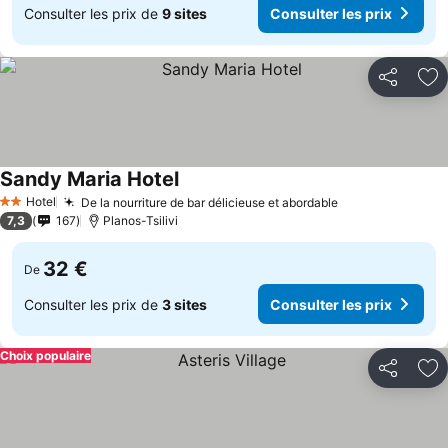
Consulter les prix de
9 sites
Consulter les prix
Partager
Aj
Sandy Maria Hotel
Hotel
De la nourriture de bar délicieuse et abordable
2 Étoiles
7,3
167
Planos-Tsilivi
32 €
De
Consulter les prix de
3 sites
Consulter les prix
Choix populaire
Partager
Aj