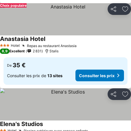
Choix populaire
Partager
Aj
Anastasia Hotel
Hotel
Repas au restaurant Anastasia
3 Étoiles
8,9
Excellent
2 831
Stalis
35 €
De
Consulter les prix de
13 sites
Consulter les prix
Partager
Aj
Elena's Studios
Hotel
Piscine extérieure avec espace enfants