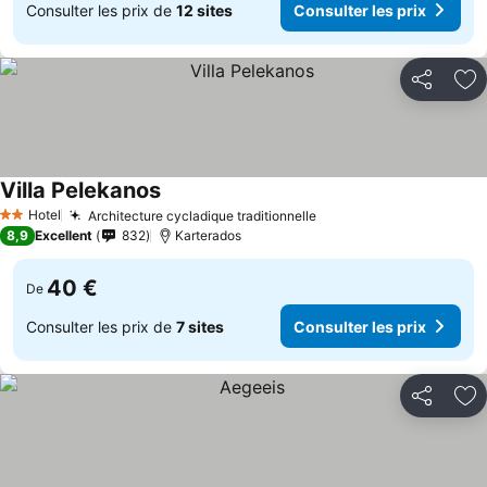
Consulter les prix de
12 sites
Consulter les prix
Partager
Aj
Villa Pelekanos
Hotel
Architecture cycladique traditionnelle
2 Étoiles
8,9
Excellent
832
Karterados
40 €
De
Consulter les prix de
7 sites
Consulter les prix
Partager
Aj