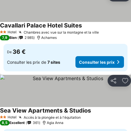
Cavallari Palace Hotel Suites
Hotel
Chambres avec vue sur la montagne et la ville
2 Étoiles
7,9
Bien
2 985
Acharnes
36 €
De
Consulter les prix de
7 sites
Consulter les prix
Partager
Aj
Sea View Apartments & Studios
Hotel
Accès à la plongée et à l'équitation
2 Étoiles
8,5
Excellent
361
Agia Anna