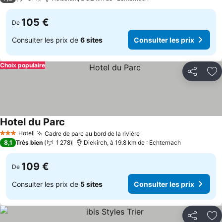
105 €
De
Consulter les prix de
6 sites
Consulter les prix
Choix populaire
Partager
Aj
Hotel du Parc
Hotel
Cadre de parc au bord de la rivière
3 Étoiles
8,1
Très bien
1 278
Diekirch, à 19.8 km de : Echternach
109 €
De
Consulter les prix de
5 sites
Consulter les prix
Partager
Aj