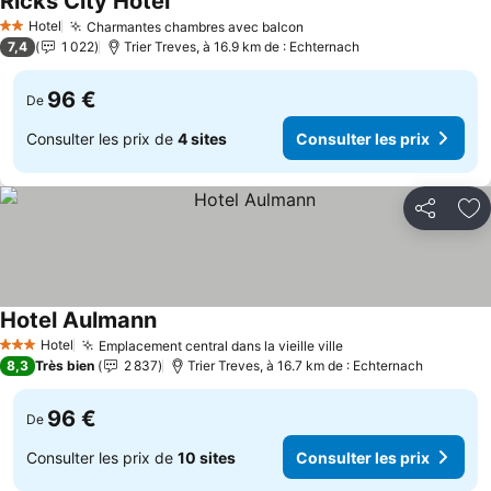
Ricks City Hotel
Hotel
Charmantes chambres avec balcon
2 Étoiles
7,4
1 022
Trier Treves, à 16.9 km de : Echternach
96 €
De
Consulter les prix de
4 sites
Consulter les prix
Partager
Aj
Hotel Aulmann
Hotel
Emplacement central dans la vieille ville
3 Étoiles
8,3
Très bien
2 837
Trier Treves, à 16.7 km de : Echternach
96 €
De
Consulter les prix de
10 sites
Consulter les prix