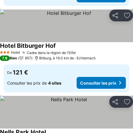
Partager
Aj
Hotel Bitburger Hof
Hotel
Cadre dans la région de l'Eifel
3 Étoiles
7,6
Bien
857
Bitburg, à 19.0 km de : Echternach
121 €
De
Consulter les prix de
4 sites
Consulter les prix
Partager
Aj
Nells Park Hotel