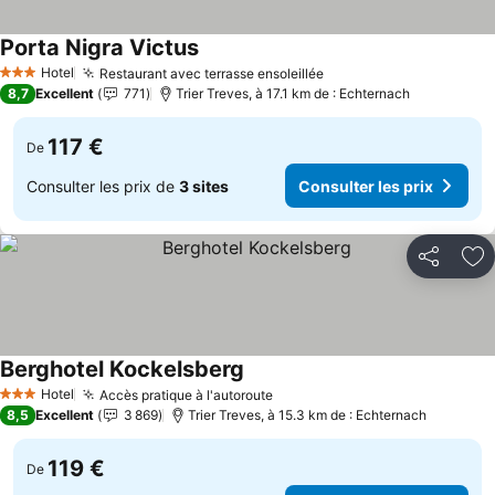
Porta Nigra Victus
Hotel
Restaurant avec terrasse ensoleillée
3 Étoiles
8,7
Excellent
771
Trier Treves, à 17.1 km de : Echternach
117 €
De
Consulter les prix de
3 sites
Consulter les prix
Partager
Aj
Berghotel Kockelsberg
Hotel
Accès pratique à l'autoroute
3 Étoiles
8,5
Excellent
3 869
Trier Treves, à 15.3 km de : Echternach
119 €
De