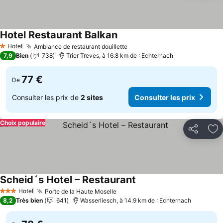
Hotel Restaurant Balkan
Hotel
Ambiance de restaurant douillette
1 Étoiles
7,9
Bien
738
Trier Treves, à 16.8 km de : Echternach
77 €
De
Consulter les prix de
2 sites
Consulter les prix
Choix populaire
Partager
Aj
Scheid´s Hotel – Restaurant
Hotel
Porte de la Haute Moselle
3 Étoiles
8,2
Très bien
641
Wasserliesch, à 14.9 km de : Echternach