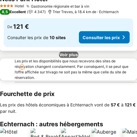
Hotel
Gastronomie régionale et bar à vin
4 Étoiles
8,5
Excellent
4 347
Trier Treves, à 18.4 km de : Echternach
121 €
De
Consulter les prix de
10 sites
Consulter les prix
Voir plus
Les prix et les disponibilités que nous recevons des sites de
réservation changent constamment. Par conséquent, il se peut que
l’offre affichée sur trivago ne soit pas la même que celle du site de
réservation.
Fourchette de prix
Les prix des hôtels économiques à Echternach vont de
‎57 €
à
‎121 €
par nuit.
Echternach : autres hébergements