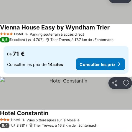
Partager
Aj
Vienna House Easy by Wyndham Trier
Hotel
Parking souterrain à accès direct
4 Étoiles
8,5
Excellent
4 707
Trier Treves, à 17.7 km de : Echternach
71 €
De
Consulter les prix de
14 sites
Consulter les prix
Partager
Aj
Hotel Constantin
Hotel
Vues pittoresques sur la Moselle
3 Étoiles
6,4
3 381
Trier Treves, à 16.3 km de : Echternach