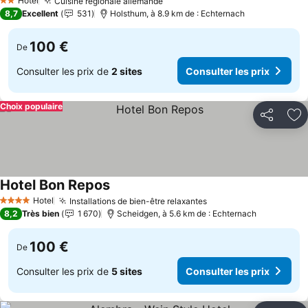
Hotel
Cuisine régionale allemande
2 Étoiles
8,7
Excellent
531
Holsthum, à 8.9 km de : Echternach
100 €
De
Consulter les prix de
2 sites
Consulter les prix
Choix populaire
Partager
Aj
Hotel Bon Repos
Hotel
Installations de bien-être relaxantes
4 Étoiles
8,2
Très bien
1 670
Scheidgen, à 5.6 km de : Echternach
100 €
De
Consulter les prix de
5 sites
Consulter les prix