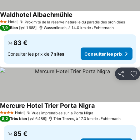
Waldhotel Albachmühle
Hotel
Proximité de la réserve naturelle du paradis des orchidées
2 Étoiles
7,9
Bien
1 688
Wasserliesch, à 14.0 km de : Echternach
83 €
De
Consulter les prix de
7 sites
Consulter les prix
Partager
Aj
Mercure Hotel Trier Porta Nigra
Hotel
Vues imprenables sur la Porta Nigra
4 Étoiles
8,2
Très bien
6 486
Trier Treves, à 17.0 km de : Echternach
85 €
De