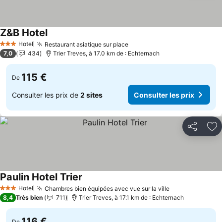
Z&B Hotel
Hotel
Restaurant asiatique sur place
3 Étoiles
7,0
434
Trier Treves, à 17.0 km de : Echternach
115 €
De
Consulter les prix de
2 sites
Consulter les prix
Partager
Aj
Paulin Hotel Trier
Hotel
Chambres bien équipées avec vue sur la ville
3 Étoiles
8,4
Très bien
711
Trier Treves, à 17.1 km de : Echternach
116 €
De