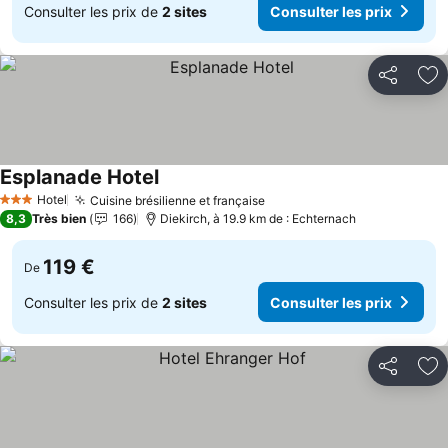
Consulter les prix de
2 sites
Consulter les prix
Partager
Aj
Esplanade Hotel
Hotel
Cuisine brésilienne et française
3 Étoiles
8,3
Très bien
166
Diekirch, à 19.9 km de : Echternach
119 €
De
Consulter les prix de
2 sites
Consulter les prix
Partager
Aj