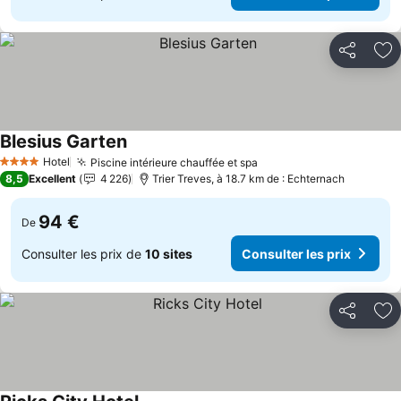
Partager
Aj
Blesius Garten
Hotel
Piscine intérieure chauffée et spa
4 Étoiles
8,5
Excellent
4 226
Trier Treves, à 18.7 km de : Echternach
94 €
De
Consulter les prix de
10 sites
Consulter les prix
Partager
Aj