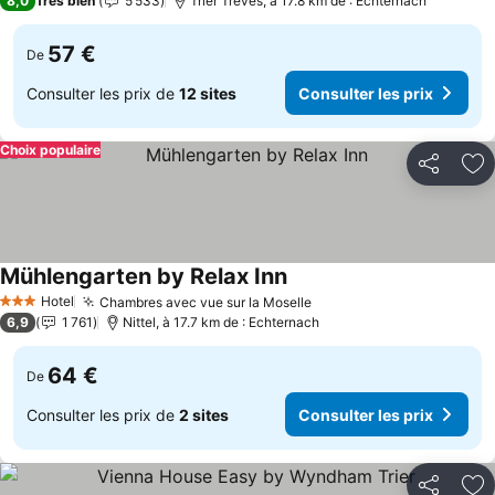
8,0
Très bien
5 533
Trier Treves, à 17.8 km de : Echternach
57 €
De
Consulter les prix de
12 sites
Consulter les prix
Choix populaire
Partager
Aj
Mühlengarten by Relax Inn
Hotel
Chambres avec vue sur la Moselle
3 Étoiles
6,9
1 761
Nittel, à 17.7 km de : Echternach
64 €
De
Consulter les prix de
2 sites
Consulter les prix