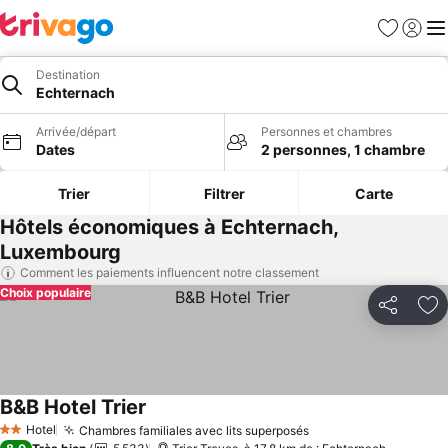
Favoris
Se con
Me
Destination
Echternach
Arrivée/départ
Personnes et chambres
Dates
2 personnes, 1 chambre
Trier
Filtrer
Carte
Hôtels économiques à Echternach,
Luxembourg
Comment les paiements influencent notre classement
Choix populaire
Partager
Aj
B&B Hotel Trier
Hotel
Chambres familiales avec lits superposés
2 Étoiles