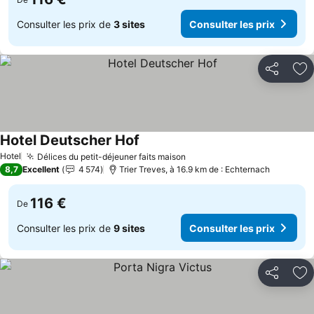
Consulter les prix de
3 sites
Consulter les prix
Partager
Aj
Hotel Deutscher Hof
Hotel
Délices du petit-déjeuner faits maison
8,7
Excellent
4 574
Trier Treves, à 16.9 km de : Echternach
116 €
De
Consulter les prix de
9 sites
Consulter les prix
Partager
Aj