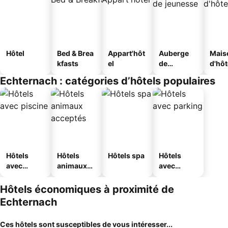
Hôtel
Bed & Brea
Appart'hôt
Auberge
Mais
kfasts
el
de
d'hô
jeunesse
Echternach : catégories d’hôtels populaires
Hôtels
Hôtels
Hôtels spa
Hôtels
avec
animaux
avec
piscine
acceptés
parking
Hôtels économiques à proximité de
Echternach
Ces hôtels sont susceptibles de vous intéresser...