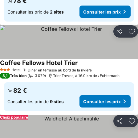
78 €
De
Consulter les prix de
2 sites
Consulter les prix
Partager
Aj
Coffee Fellows Hotel Trier
Hotel
Dîner en terrasse au bord de la rivière
3 Étoiles
8,1
Très bien
3 079
Trier Treves, à 16.0 km de : Echternach
82 €
De
Consulter les prix de
9 sites
Consulter les prix
Choix populaire
Partager
Aj