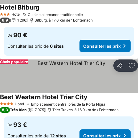
Hotel Bitburg
Hotel
Cuisine allemande traditionnelle
3 Étoiles
6,9
1 296
Bitburg, à 17.0 km de : Echternach
90 €
De
Consulter les prix de
6 sites
Consulter les prix
Choix populaire
Partager
Aj
Best Western Hotel Trier City
Hotel
Emplacement central près de la Porta Nigra
4 Étoiles
8,3
Très bien
7 975
Trier Treves, à 16.9 km de : Echternach
93 €
De
Consulter les prix de
12 sites
Consulter les prix