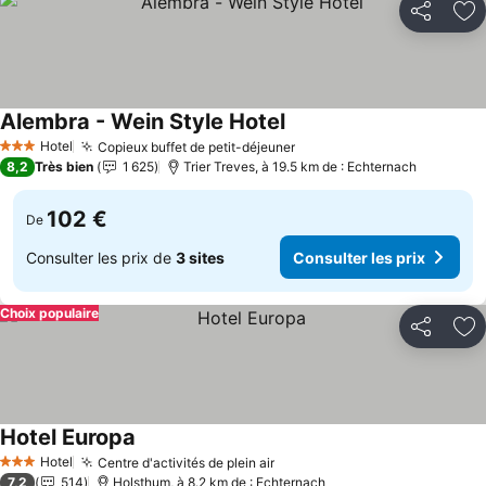
Partager
Aj
Alembra - Wein Style Hotel
Hotel
Copieux buffet de petit-déjeuner
3 Étoiles
8,2
Très bien
1 625
Trier Treves, à 19.5 km de : Echternach
102 €
De
Consulter les prix de
3 sites
Consulter les prix
Choix populaire
Partager
Aj
Hotel Europa
Hotel
Centre d'activités de plein air
3 Étoiles
7,2
514
Holsthum, à 8.2 km de : Echternach