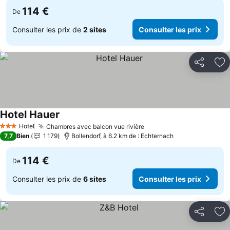
114 €
De
Consulter les prix de
2 sites
Consulter les prix
Partager
Aj
Hotel Hauer
Hotel
Chambres avec balcon vue rivière
3 Étoiles
7,7
Bien
1 179
Bollendorf, à 6.2 km de : Echternach
114 €
De
Consulter les prix de
6 sites
Consulter les prix
Partager
Aj