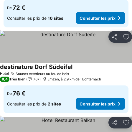
72 €
De
Consulter les prix de
10 sites
Consulter les prix
Partager
Aj
destinature Dorf Südeifel
Hotel
Saunas extérieurs au feu de bois
8,4
Très bien
767
Ernzen, à 2.9 km de : Echternach
76 €
De
Consulter les prix de
2 sites
Consulter les prix
Partager
Aj