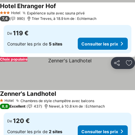
Hotel Ehranger Hof
Hotel
Expérience suite avec sauna privé
3 Étoiles
7,4
990
Trier Treves, à 18.9 km de : Echternach
119 €
De
Consulter les prix de
5 sites
Consulter les prix
Choix populaire
Partager
Aj
Zenner's Landhotel
Hotel
Chambres de style champêtre avec balcons
1 Étoiles
8,8
Excellent
437
Newel, à 10.8 km de : Echternach
120 €
De
Consulter les prix de
2 sites
Consulter les prix