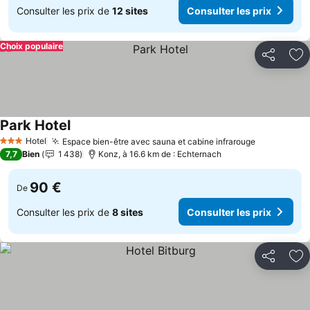
Consulter les prix de
12 sites
Consulter les prix
Choix populaire
Partager
Aj
Park Hotel
Hotel
Espace bien-être avec sauna et cabine infrarouge
3 Étoiles
7,7
Bien
1 438
Konz, à 16.6 km de : Echternach
90 €
De
Consulter les prix de
8 sites
Consulter les prix
Partager
Aj