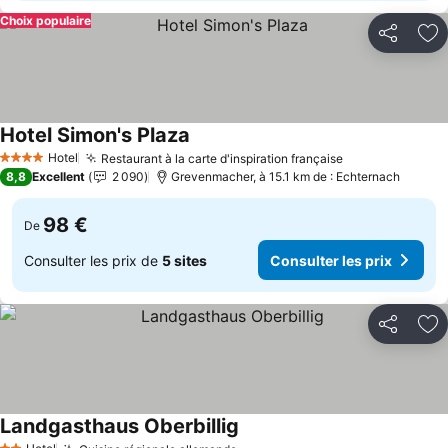
Choix populaire
Partager
Aj
Hotel Simon's Plaza
Hotel
Restaurant à la carte d'inspiration française
4 Étoiles
8,8
Excellent
2 090
Grevenmacher, à 15.1 km de : Echternach
98 €
De
Consulter les prix de
5 sites
Consulter les prix
Partager
Aj
Landgasthaus Oberbillig