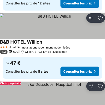
Consulter les prix de
12 sites
Consulter les prix
Partager
Aj
B&B HOTEL Willich
Hotel
Installations récemment modernisées
3 Étoiles
7,2
620
Willich, à 19.5 km de : Dusseldorf
47 €
De
Consulter les prix de
8 sites
Consulter les prix
Choix populaire
Partager
Aj