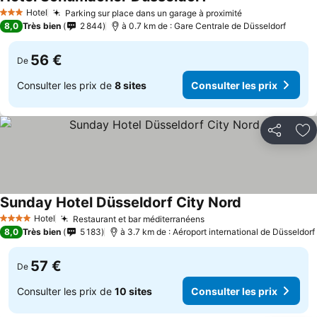
Hotel
Parking sur place dans un garage à proximité
3 Étoiles
8,0
Très bien
2 844
à 0.7 km de : Gare Centrale de Düsseldorf
56 €
De
Consulter les prix de
8 sites
Consulter les prix
Partager
Aj
Sunday Hotel Düsseldorf City Nord
Hotel
Restaurant et bar méditerranéens
4 Étoiles
8,0
Très bien
5 183
à 3.7 km de : Aéroport international de Düsseldorf
57 €
De
Consulter les prix de
10 sites
Consulter les prix