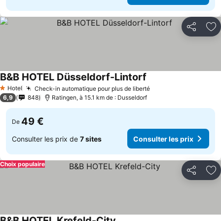
Partager
Aj
B&B HOTEL Düsseldorf-Lintorf
Hotel
Check-in automatique pour plus de liberté
1 Étoiles
6,9
848
Ratingen, à 15.1 km de : Dusseldorf
49 €
De
Consulter les prix de
7 sites
Consulter les prix
Choix populaire
Partager
Aj
B&B HOTEL Krefeld-City