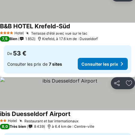
B&B HOTEL Krefeld-Süd
Hotel
Terrasse d'été avec vue sur le lac
4 Étoiles
7,5
Bien
1 852
Krefeld, à 17.6 km de : Dusseldorf
53 €
De
Consulter les prix de
7 sites
Consulter les prix
Partager
Aj
ibis Duesseldorf Airport
Hotel
Restaurant et bar internationaux
2 Étoiles
8,0
Très bien
8 439
à 6.4 km de : Centre-ville