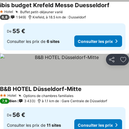
ibis budget Krefeld Messe Duesseldorf
Hotel
Buffet petit-déjeuner varié
1 Étoiles
6,8
1 949
Krefeld, à 18.5 km de : Dusseldorf
55 €
De
Consulter les prix de
6 sites
Consulter les prix
Partager
Aj
B&B HOTEL Düsseldorf-Mitte
Hotel
Options de chambres familiales
2 Étoiles
7,9
Bien
3 433
à 1.1 km de : Gare Centrale de Düsseldorf
56 €
De
Consulter les prix de
11 sites
Consulter les prix