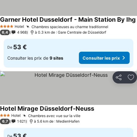
Garner Hotel Dusseldorf - Main Station By Ihg
Hotel
Chambres spacieuses au charme traditionnel
4 Étoiles
6,4
4 968
à 0.3 km de : Gare Centrale de Düsseldorf
53 €
De
Consulter les prix de
9 sites
Consulter les prix
Partager
Aj
Hotel Mirage Düsseldorf-Neuss
Hotel
Chambres avec vue sur la ville
3 Étoiles
6,7
1 621
à 5.6 km de : MedienHafen
53 €
De