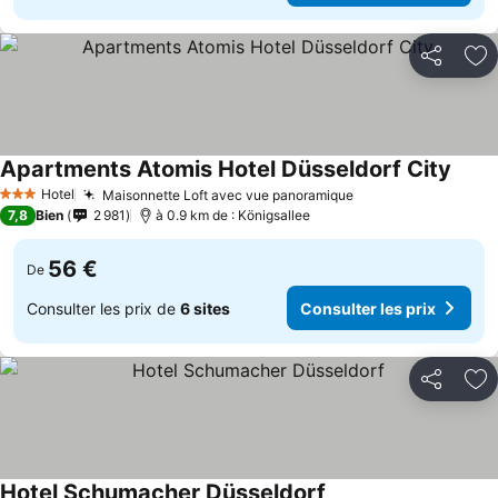
Partager
Aj
Apartments Atomis Hotel Düsseldorf City
Hotel
Maisonnette Loft avec vue panoramique
3 Étoiles
7,8
Bien
2 981
à 0.9 km de : Königsallee
56 €
De
Consulter les prix de
6 sites
Consulter les prix
Partager
Aj
Hotel Schumacher Düsseldorf