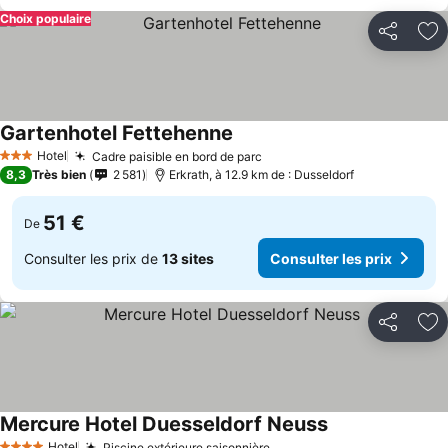
Choix populaire
Partager
Aj
Gartenhotel Fettehenne
Hotel
Cadre paisible en bord de parc
3 Étoiles
8,3
Très bien
2 581
Erkrath, à 12.9 km de : Dusseldorf
51 €
De
Consulter les prix de
13 sites
Consulter les prix
Partager
Aj
Mercure Hotel Duesseldorf Neuss
Hotel
Piscine extérieure saisonnière