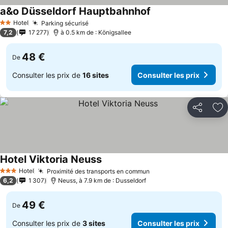
a&o Düsseldorf Hauptbahnhof
Hotel
Parking sécurisé
2 Étoiles
7,2
17 277
à 0.5 km de : Königsallee
48 €
De
Consulter les prix de
16 sites
Consulter les prix
Partager
Aj
Hotel Viktoria Neuss
Hotel
Proximité des transports en commun
3 Étoiles
6,2
1 307
Neuss, à 7.9 km de : Dusseldorf
49 €
De
Consulter les prix de
3 sites
Consulter les prix