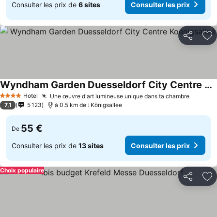
Consulter les prix de
6 sites
Consulter les prix
Partager
Aj
Wyndham Garden Duesseldorf City Centre Koenigsallee
Hotel
Une œuvre d'art lumineuse unique dans ta chambre
4 Étoiles
7,1
5 123
à 0.5 km de : Königsallee
55 €
De
Consulter les prix de
13 sites
Consulter les prix
Choix populaire
Partager
Aj