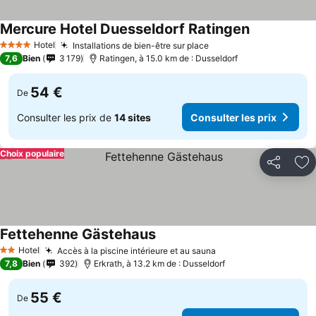
Mercure Hotel Duesseldorf Ratingen
Hotel
Installations de bien-être sur place
4 Étoiles
7,6
Bien
3 179
Ratingen, à 15.0 km de : Dusseldorf
54 €
De
Consulter les prix de
14 sites
Consulter les prix
Choix populaire
Partager
Aj
Fettehenne Gästehaus
Hotel
Accès à la piscine intérieure et au sauna
2 Étoiles
7,8
Bien
392
Erkrath, à 13.2 km de : Dusseldorf
55 €
De