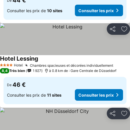
44 €
De
Consulter les prix de
10 sites
Consulter les prix
Partager
Aj
Hotel Lessing
Hotel
Chambres spacieuses et décorées individuellement
4 Étoiles
8,4
Très bien
1 927
à 0.8 km de : Gare Centrale de Düsseldorf
46 €
De
Consulter les prix de
11 sites
Consulter les prix
Partager
Aj