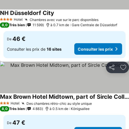
NH Düsseldorf City
Hotel
Chambres avec vue sur le parc disponibles
4 Étoiles
8,0
Très bien
11 599
à 0.7 km de : Gare Centrale de Düsseldorf
46 €
De
Consulter les prix de
16 sites
Consulter les prix
Partager
Aj
Max Brown Hotel Midtown, part of Sircle Collection
Hotel
Des chambres rétro-chic au style unique
3 Étoiles
8,0
Très bien
4 883
à 0.5 km de : Königsallee
47 €
De