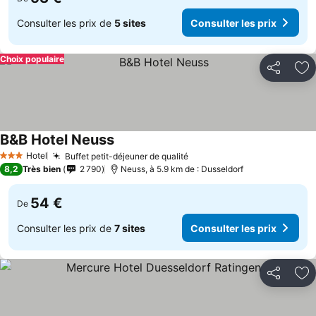
Consulter les prix de
5 sites
Consulter les prix
Choix populaire
Partager
Aj
B&B Hotel Neuss
Hotel
Buffet petit-déjeuner de qualité
3 Étoiles
8,2
Très bien
2 790
Neuss, à 5.9 km de : Dusseldorf
54 €
De
Consulter les prix de
7 sites
Consulter les prix
Partager
Aj