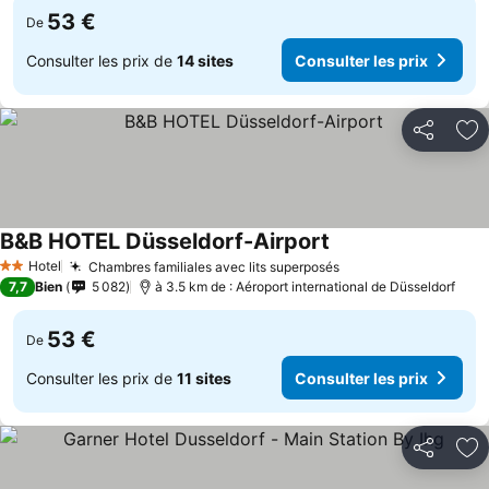
53 €
De
Consulter les prix de
14 sites
Consulter les prix
Partager
Aj
B&B HOTEL Düsseldorf-Airport
Hotel
Chambres familiales avec lits superposés
2 Étoiles
7,7
Bien
5 082
à 3.5 km de : Aéroport international de Düsseldorf
53 €
De
Consulter les prix de
11 sites
Consulter les prix
Partager
Aj