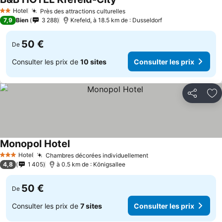
Hotel
Près des attractions culturelles
2 Étoiles
7,9
Bien
3 288
Krefeld, à 18.5 km de : Dusseldorf
50 €
De
Consulter les prix de
10 sites
Consulter les prix
Partager
Aj
Monopol Hotel
Hotel
Chambres décorées individuellement
3 Étoiles
4,8
1 405
à 0.5 km de : Königsallee
50 €
De
Consulter les prix de
7 sites
Consulter les prix