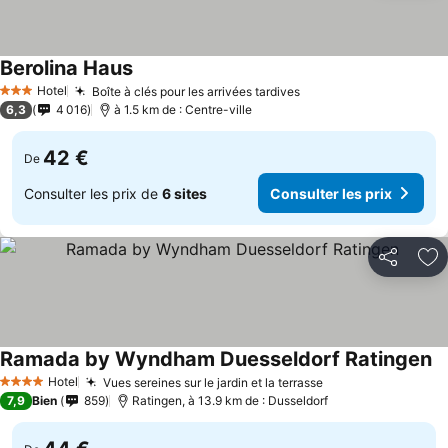
Berolina Haus
Hotel
Boîte à clés pour les arrivées tardives
3 Étoiles
6,3
4 016
à 1.5 km de : Centre-ville
42 €
De
Consulter les prix de
6 sites
Consulter les prix
Partager
Aj
Ramada by Wyndham Duesseldorf Ratingen
Hotel
Vues sereines sur le jardin et la terrasse
4 Étoiles
7,9
Bien
859
Ratingen, à 13.9 km de : Dusseldorf