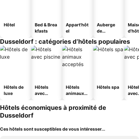
Hôtel
Bed & Brea
Appart'hôt
Auberge
Mais
kfasts
el
de
d'hô
jeunesse
Dusseldorf : catégories d’hôtels populaires
Hôtels de
Hôtels
Hôtels
Hôtels spa
Hôte
luxe
avec
animaux
avec
piscine
acceptés
park
Hôtels économiques à proximité de
Dusseldorf
Ces hôtels sont susceptibles de vous intéresser...