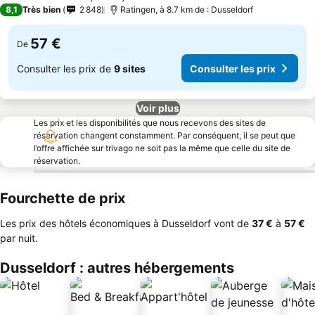
3 Étoiles
8,1
Très bien
2 848
Ratingen, à 8.7 km de : Dusseldorf
57 €
De
Consulter les prix de
9 sites
Consulter les prix
Voir plus
Les prix et les disponibilités que nous recevons des sites de
réservation changent constamment. Par conséquent, il se peut que
l’offre affichée sur trivago ne soit pas la même que celle du site de
réservation.
Fourchette de prix
Les prix des hôtels économiques à Dusseldorf vont de
‎37 €
à
‎57 €
par nuit.
Dusseldorf : autres hébergements