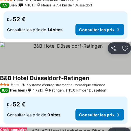
4 Étoiles
7,5
Bien
4 101
Neuss, à 7.4 km de : Dusseldorf
52 €
De
Consulter les prix de
14 sites
Consulter les prix
Partager
Aj
B&B Hotel Düsseldorf-Ratingen
Hotel
Système d'enregistrement automatique efficace
3 Étoiles
8,0
Très bien
1 721
Ratingen, à 15.0 km de : Dusseldorf
52 €
De
Consulter les prix de
9 sites
Consulter les prix
Choix populaire