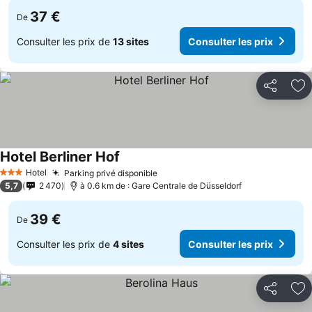
37 €
De
Consulter les prix de
13 sites
Consulter les prix
Partager
Aj
Hotel Berliner Hof
Hotel
Parking privé disponible
3 Étoiles
5,7
2 470
à 0.6 km de : Gare Centrale de Düsseldorf
39 €
De
Consulter les prix de
4 sites
Consulter les prix
Partager
Aj