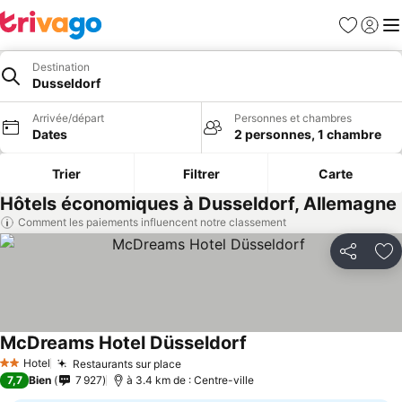
Favoris
Se con
Me
Destination
Dusseldorf
Arrivée/départ
Personnes et chambres
Dates
2 personnes, 1 chambre
Trier
Filtrer
Carte
Hôtels économiques à Dusseldorf, Allemagne
Comment les paiements influencent notre classement
Partager
Aj
McDreams Hotel Düsseldorf
Hotel
Restaurants sur place
2 Étoiles
7,7
Bien
7 927
à 3.4 km de : Centre-ville