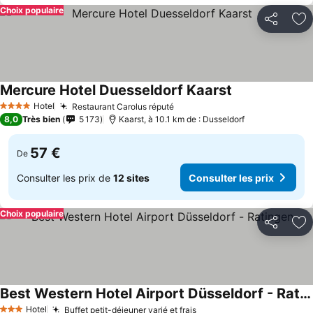
Choix populaire
Partager
Aj
Mercure Hotel Duesseldorf Kaarst
Hotel
Restaurant Carolus réputé
4 Étoiles
8,0
Très bien
5 173
Kaarst, à 10.1 km de : Dusseldorf
57 €
De
Consulter les prix de
12 sites
Consulter les prix
Choix populaire
Partager
Aj
Best Western Hotel Airport Düsseldorf - Ratingen
Hotel
Buffet petit-déjeuner varié et frais