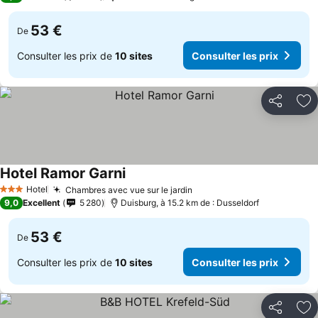
53 €
De
Consulter les prix de
10 sites
Consulter les prix
Partager
Aj
Hotel Ramor Garni
Hotel
Chambres avec vue sur le jardin
3 Étoiles
9,0
Excellent
5 280
Duisburg, à 15.2 km de : Dusseldorf
53 €
De
Consulter les prix de
10 sites
Consulter les prix
Partager
Aj