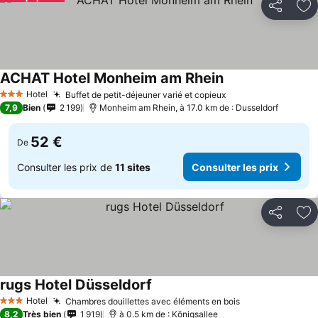
Partager
Aj
ACHAT Hotel Monheim am Rhein
Hotel
Buffet de petit-déjeuner varié et copieux
3 Étoiles
7,9
Bien
2 199
Monheim am Rhein, à 17.0 km de : Dusseldorf
52 €
De
Consulter les prix de
11 sites
Consulter les prix
Partager
Aj
rugs Hotel Düsseldorf
Hotel
Chambres douillettes avec éléments en bois
3 Étoiles
8,2
Très bien
1 919
à 0.5 km de : Königsallee