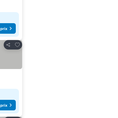
 prix
Ajouter à mes favoris
Partager
 prix