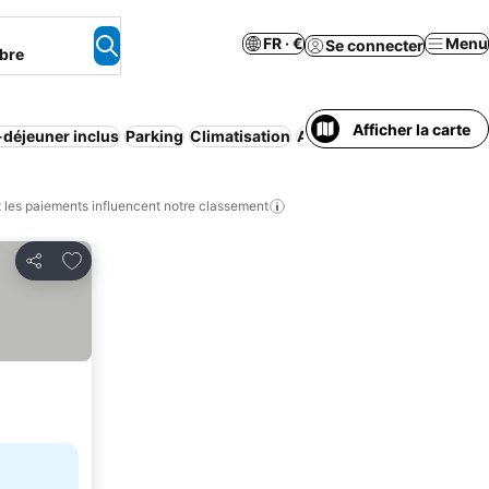
FR · €
Menu
Se connecter
bre
Afficher la carte
-déjeuner inclus
Parking
Climatisation
Appart'hôtel
Maison/appa
les paiements influencent notre classement
Ajouter à mes favoris
Partager