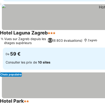
Hotel Laguna Zagreb
3 Étoiles
Consulter les prix
Vues sur Zagreb depuis les
(6 803 évaluations)
6,2
Zagreb
étages supérieurs
Consulter les prix
59 €
De
Consulter les prix de
10 sites
Choix populaire
Hotel Park
2 Étoiles
Consulter les prix