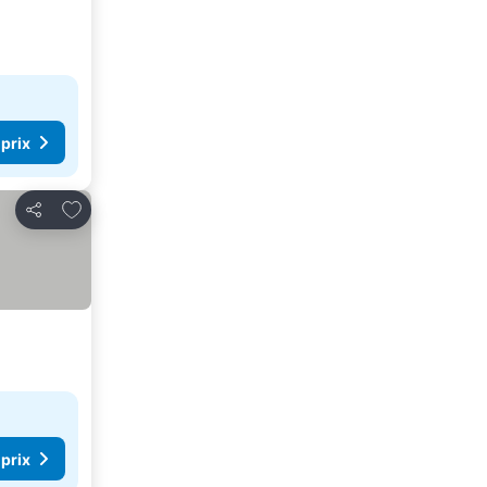
 prix
Ajouter à mes favoris
Partager
 prix