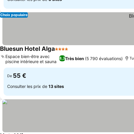
Choix populaire
Bluesun Hotel Alga
4 Étoiles
Consulter les prix
Espace bien-être avec
Très bien
(5 790 évaluations)
8,3
Tu
piscine intérieure et sauna
Consulter les prix
55 €
De
Consulter les prix de
13 sites