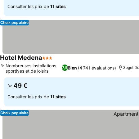
Consulter les prix de
11 sites
Choix populaire
Hotel Medena
3 Étoiles
Consulter les prix
Nombreuses installations
Bien
(4 741 évaluations)
7,5
Seget Do
sportives et de loisirs
Consulter les prix
49 €
De
Consulter les prix de
11 sites
Choix populaire