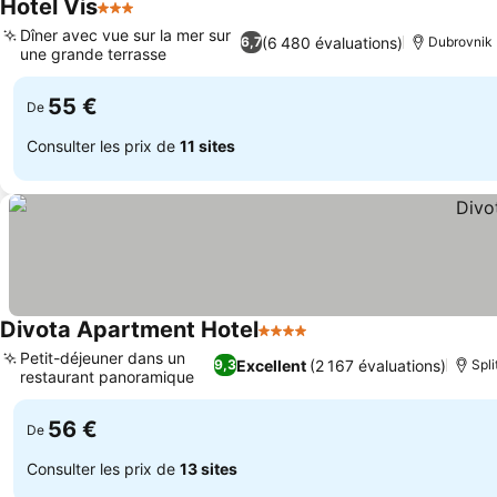
Hotel Vis
3 Étoiles
Consulter les prix
Dîner avec vue sur la mer sur
(6 480 évaluations)
6,7
Dubrovnik
une grande terrasse
Consulter les prix
55 €
De
Consulter les prix de
11 sites
Divota Apartment Hotel
4 Étoiles
Consulter les prix
Petit-déjeuner dans un
Excellent
(2 167 évaluations)
9,3
Spli
restaurant panoramique
Consulter les prix
56 €
De
Consulter les prix de
13 sites