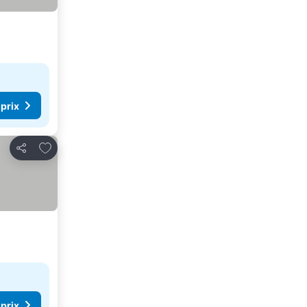
 prix
Ajouter à mes favoris
Partager
 prix