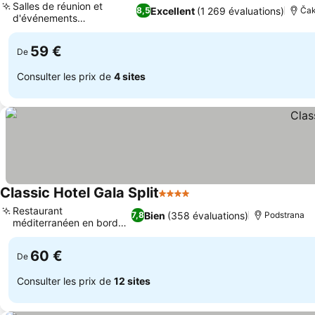
Salles de réunion et
Excellent
(1 269 évaluations)
8,5
Ča
d'événements
Consulter les prix
polyvalentes
59 €
De
Consulter les prix de
4 sites
Classic Hotel Gala Split
4 Étoiles
Consulter les prix
Restaurant
Bien
(358 évaluations)
7,8
Podstrana
méditerranéen en bord
Consulter les prix
de mer
60 €
De
Consulter les prix de
12 sites