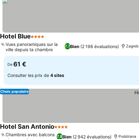
Hotel Blue
4 Étoiles
Consulter les prix
Vues panoramiques sur la
Bien
(2 198 évaluations)
7,7
Zagreb
ville depuis ta chambre
Consulter les prix
61 €
De
Consulter les prix de
4 sites
Choix populaire
Hotel San Antonio
4 Étoiles
Consulter les prix
Chambres avec balcons
Bien
(2 942 évaluations)
7,8
Podstrana