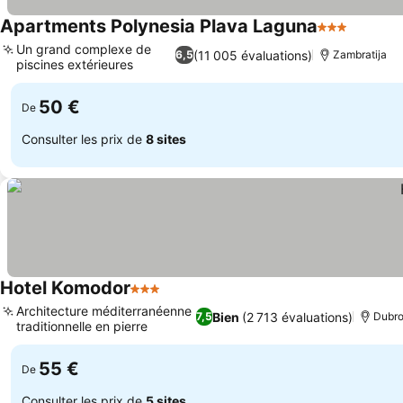
Apartments Polynesia Plava Laguna
3 Étoiles
Consult
Un grand complexe de
(11 005 évaluations)
6,5
Zambratija
piscines extérieures
Consulter les prix
50 €
De
Consulter les prix de
8 sites
Hotel Komodor
3 Étoiles
Consulter les prix
Architecture méditerranéenne
Bien
(2 713 évaluations)
7,5
Dubro
traditionnelle en pierre
Consulter les prix
55 €
De
Consulter les prix de
5 sites