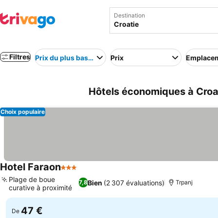
Destination
Filtres
Prix du plus bas au plus élevé
Prix
Emplace
Hôtels économiques à Croa
Choix populaire
Hotel Faraon
3 Étoiles
Consulter les prix
Plage de boue
Bien
(2 307 évaluations)
7,8
Trpanj
curative à proximité
Consulter les prix
47 €
De