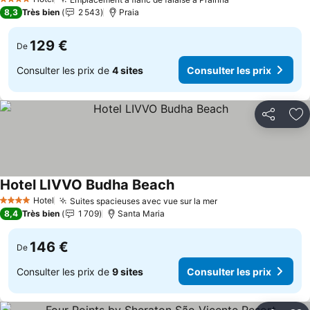
Consulter les p
4 Étoiles
8,3
Très bien
2 543
Praia
129 €
De
Consulter les prix de
4 sites
Consulter les prix
Partager
Aj
Hotel LIVVO Budha Beach
Consulter les prix
Hotel
Suites spacieuses avec vue sur la mer
Consulter les prix
4 Étoiles
8,4
Très bien
1 709
Santa Maria
146 €
De
Consulter les prix de
9 sites
Consulter les prix