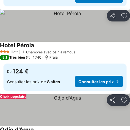
Partager
Aj
Hotel Pérola
Consulter les prix
Hotel
Chambres avec bain à remous
Consulter les prix
3 Étoiles
8,1
Très bien
1 740
Praia
124 €
De
Consulter les prix de
8 sites
Consulter les prix
Choix populaire
Partager
Aj
Odjo d'Agua