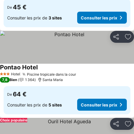
45 €
De
Consulter les prix de
3 sites
Consulter les prix
Partager
Aj
Pontao Hotel
Consulter les prix
Hotel
Piscine tropicale dans la cour
Consulter les prix
3 Étoiles
7,8
Bien
1 364
Santa Maria
64 €
De
Consulter les prix de
5 sites
Consulter les prix
Choix populaire
Partager
Aj