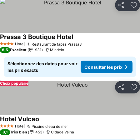
Partager
Aj
Prassa 3 Boutique Hotel
Consulter les prix
Hotel
Restaurant de tapas Prassa3
Consulter les prix
4 Étoiles
8,5
Excellent
931
Mindelo
Sélectionnez des dates pour voir
Consulter les prix
les prix exacts
Choix populaire
Partager
Aj
Hotel Vulcao
Consulter les prix
Hotel
Piscine d'eau de mer
Consulter les prix
4 Étoiles
8,1
Très bien
453
Cidade Velha