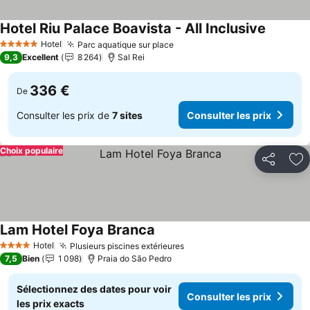
Hotel Riu Palace Boavista - All Inclusive
Consulte
Hotel
Parc aquatique sur place
Consulter les prix
5 Étoiles
9,3
Excellent
8 264
Sal Rei
336 €
De
Consulter les prix de
7 sites
Consulter les prix
Choix populaire
Partager
Aj
Lam Hotel Foya Branca
Consulter les prix
Hotel
Plusieurs piscines extérieures
Consulter les prix
4 Étoiles
7,5
Bien
1 098
Praia do São Pedro
Sélectionnez des dates pour voir
Consulter les prix
les prix exacts