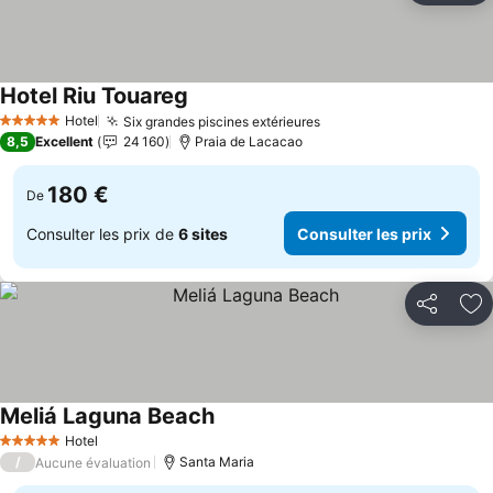
Hotel Riu Touareg
Consulter les prix
Hotel
Six grandes piscines extérieures
Consulter les prix
5 Étoiles
8,5
Excellent
24 160
Praia de Lacacao
180 €
De
Consulter les prix de
6 sites
Consulter les prix
Partager
Aj
Meliá Laguna Beach
Consulter les prix
Hotel
5 Étoiles
/
Santa Maria
Aucune évaluation