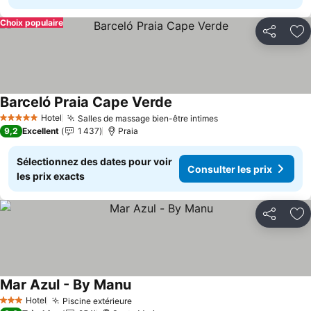
Choix populaire
Partager
Aj
Barceló Praia Cape Verde
Consulter les prix
Hotel
Salles de massage bien-être intimes
Consulter les prix
5 Étoiles
9,2
Excellent
1 437
Praia
Sélectionnez des dates pour voir
Consulter les prix
les prix exacts
Partager
Aj
Mar Azul - By Manu
Consulter les prix
Hotel
Piscine extérieure
Consulter les prix
3 Étoiles