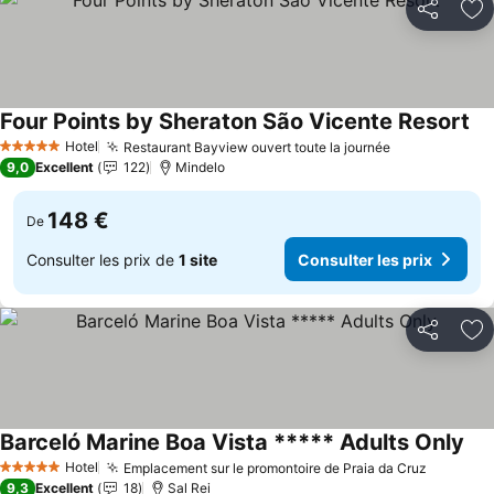
Partager
Aj
Four Points by Sheraton São Vicente Resort
Con
Hotel
Restaurant Bayview ouvert toute la journée
Consulter le
5 Étoiles
9,0
Excellent
122
Mindelo
148 €
De
Consulter les prix de
1 site
Consulter les prix
Partager
Aj
Barceló Marine Boa Vista ***** Adults Only
Con
Hotel
Emplacement sur le promontoire de Praia da Cruz
Consulte
5 Étoiles
9,3
Excellent
18
Sal Rei