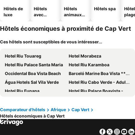
Hôtels de
Hôtels
Hôtels
Hôtels spa
Hôtel
luxe
avec
animaux
plag
piscine
acceptés
Hôtels économiques à proximité de Cap Vert
Ces hôtels sont susceptibles de vous intéresser...
Hotel Riu Touareg
Hotel Morabeza
Hotel Riu Palace Santa Maria
Hotel Riu Karamboa
Occidental Boa Vista Beach
Barceló Marine Boa Vista ***** Adults Only
Água Hotels Sal Vila Verde
Hotel Riu Cabo Verde - Adults Only - All Inclusive
Hotel Riu Funana
Hotel Riu Palace Boavista - All Inclusive
Hotel Dunas de Sal
Lam Hotel Foya Branca
Odjo d'Agua
Barceló Praia Cape Verde
Comparateur d'hôtels
Afrique
Cap Vert
Hôtels économiques à Cap Vert
Pestana Trópico
Sol Dunas Family Fun
Oasis Praiamar
Pontao Hotel
Facebook
Twitter
Insta
Yo
Hotel LIVVO Budha Beach
Hotel Sobrado