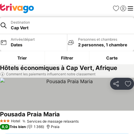
Favoris
Se con
Me
Destination
Cap Vert
Arrivée/départ
Personnes et chambres
Dates
2 personnes, 1 chambre
Trier
Filtrer
Carte
Hôtels économiques à Cap Vert, Afrique
Comment les paiements influencent notre classement
Partager
Aj
Pousada Praia Maria
Consulter les prix
Hotel
Services de massage relaxants
Consulter les prix
3 Étoiles
8,0
Très bien
1 366
Praia