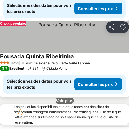
Sélectionnez des dates pour voir
Consulter les prix
les prix exacts
Choix populaire
Partager
Aj
Pousada Quinta Ribeirinha
Consulter les prix
Hotel
Piscine extérieure ouverte toute l'année
Consulter les prix
3 Étoiles
8,7
Excellent
554
Cidade Velha
Sélectionnez des dates pour voir
Consulter les prix
les prix exacts
Voir plus
Les prix et les disponibilités que nous recevons des sites de
réservation changent constamment. Par conséquent, il se peut que
l’offre affichée sur trivago ne soit pas la même que celle du site de
réservation.