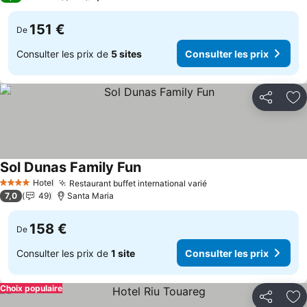
151 €
De
Consulter les prix de
5 sites
Consulter les prix
Partager
Aj
Sol Dunas Family Fun
Consulter les prix
Hotel
Restaurant buffet international varié
Consulter les prix
4 Étoiles
7,0
49
Santa Maria
158 €
De
Consulter les prix de
1 site
Consulter les prix
Choix populaire
Partager
Aj