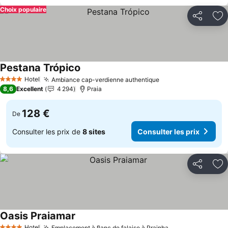
Choix populaire
Partager
Aj
Pestana Trópico
Consulter les prix
Hotel
Ambiance cap-verdienne authentique
Consulter les prix
4 Étoiles
8,6
Excellent
4 294
Praia
128 €
De
Consulter les prix de
8 sites
Consulter les prix
Partager
Aj
Oasis Praiamar
Consulter les prix
Hotel
Emplacement à flanc de falaise à Prainha