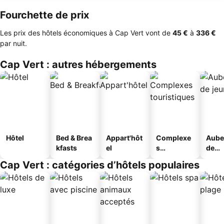
Fourchette de prix
Les prix des hôtels économiques à Cap Vert vont de
‎45 €
à
‎336 €
par nuit.
Cap Vert : autres hébergements
Hôtel
Bed & Brea
Appart'hôt
Complexe
Aube
kfasts
el
s
de
touristique
jeun
Cap Vert : catégories d’hôtels populaires
s