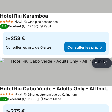
Hotel Riu Karamboa
Consulter les prix
Hotel
Cinq piscines variées
Consulter les prix
5 Étoiles
8,8
Excellent
22 286
Rabil
253 €
De
Consulter les prix de
6 sites
Consulter les prix
Partager
Aj
Hotel Riu Cabo Verde - Adults Only - All Inclusive
Consulter les prix
Hotel
Dîner gastronomique au Kulinarium
Consulter les prix
5 Étoiles
8,7
Excellent
11 033
Santa Maria
275 €
De