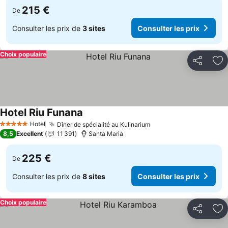
215 €
De
Consulter les prix de
3 sites
Consulter les prix
Choix populaire
Partager
Aj
Hotel Riu Funana
Consulter les prix
Hotel
Dîner de spécialité au Kulinarium
Consulter les prix
5 Étoiles
8,5
Excellent
11 391
Santa Maria
225 €
De
Consulter les prix de
8 sites
Consulter les prix
Choix populaire
Partager
Aj