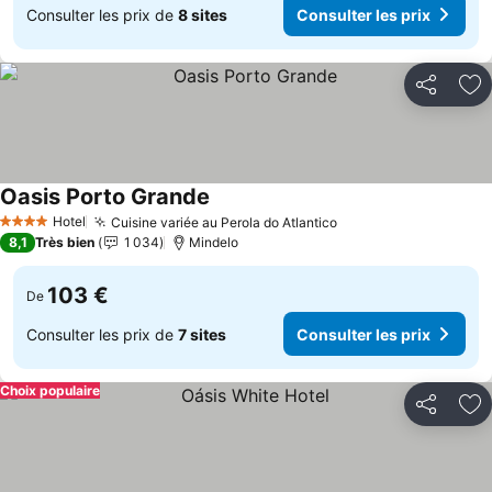
Consulter les prix de
8 sites
Consulter les prix
Partager
Aj
Oasis Porto Grande
Consulter les prix
Hotel
Cuisine variée au Perola do Atlantico
Consulter les prix
4 Étoiles
8,1
Très bien
1 034
Mindelo
103 €
De
Consulter les prix de
7 sites
Consulter les prix
Choix populaire
Partager
Aj