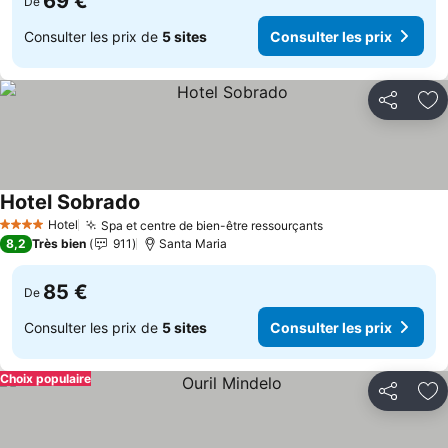
69 €
De
Consulter les prix de
5 sites
Consulter les prix
Partager
Aj
Hotel Sobrado
Consulter les prix
Hotel
Spa et centre de bien-être ressourçants
Consulter les pri
4 Étoiles
8,2
Très bien
911
Santa Maria
85 €
De
Consulter les prix de
5 sites
Consulter les prix
Choix populaire
Partager
Aj