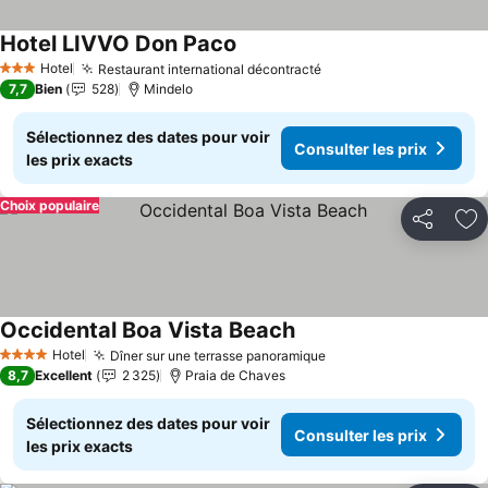
Hotel LIVVO Don Paco
Consulter les prix
Hotel
Restaurant international décontracté
Consulter les prix
3 Étoiles
7,7
Bien
528
Mindelo
Sélectionnez des dates pour voir
Consulter les prix
les prix exacts
Choix populaire
Partager
Aj
Occidental Boa Vista Beach
Consulter les prix
Hotel
Dîner sur une terrasse panoramique
Consulter les prix
4 Étoiles
8,7
Excellent
2 325
Praia de Chaves
Sélectionnez des dates pour voir
Consulter les prix
les prix exacts