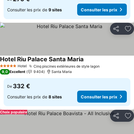
Consulter les prix de
9 sites
Consulter les prix
Partager
Aj
Hotel Riu Palace Santa Maria
Consulter les prix
Hotel
Cinq piscines extérieures de style lagon
Consulter les p
5 Étoiles
9,0
Excellent
9 404
Santa Maria
332 €
De
Consulter les prix de
8 sites
Consulter les prix
Choix populaire
Partager
Aj