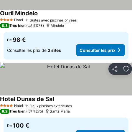
Ouril Mindelo
Consulter les prix
Hotel
Suites avec piscines privées
Consulter les prix
4 Étoiles
8,3
Très bien
2 073
Mindelo
98 €
De
Consulter les prix de
2 sites
Consulter les prix
Partager
Aj
Hotel Dunas de Sal
Consulter les prix
Hotel
Deux piscines extérieures
Consulter les prix
4 Étoiles
8,2
Très bien
1 275
Santa Maria
100 €
De