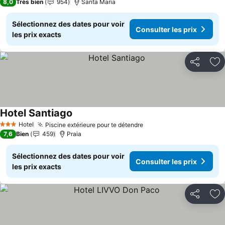
8,0
Très bien
954
Santa Maria
Sélectionnez des dates pour voir
Consulter les prix
les prix exacts
Partager
Aj
Hotel Santiago
Consulter les prix
Hotel
Piscine extérieure pour te détendre
Consulter les prix
3 Étoiles
7,6
Bien
459
Praia
Sélectionnez des dates pour voir
Consulter les prix
les prix exacts
Partager
Aj