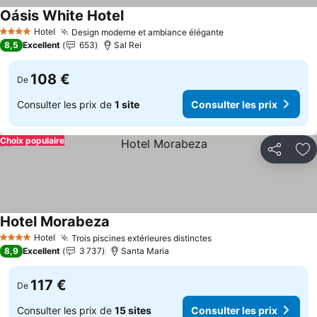
Oásis White Hotel
Consulter les prix
Hotel
Design moderne et ambiance élégante
Consulter les prix
4 Étoiles
8,5
Excellent
653
Sal Rei
108 €
De
Consulter les prix de
1 site
Consulter les prix
Choix populaire
Partager
Aj
Hotel Morabeza
Consulter les prix
Hotel
Trois piscines extérieures distinctes
Consulter les prix
4 Étoiles
8,9
Excellent
3 737
Santa Maria
117 €
De
Consulter les prix de
15 sites
Consulter les prix