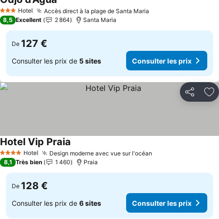
Consulter les prix
Hotel
Accès direct à la plage de Santa Maria
Consulter les prix
3 Étoiles
8,5
Excellent
2 864
Santa Maria
127 €
De
Consulter les prix de
5 sites
Consulter les prix
Partager
Aj
Hotel Vip Praia
Consulter les prix
Hotel
Design moderne avec vue sur l'océan
Consulter les prix
4 Étoiles
8,1
Très bien
1 460
Praia
128 €
De
Consulter les prix de
6 sites
Consulter les prix