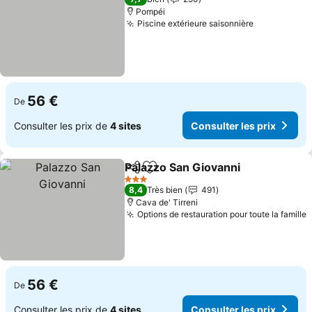
Pompéi
Piscine extérieure saisonnière
56 €
De
Consulter les prix de
4 sites
Consulter les prix
Palazzo San Giovanni
Partager
Ajouter à mes favoris
3 Étoiles
8,4
Très bien
491
Cava de' Tirreni
Options de restauration pour toute la famille
56 €
De
Consulter les prix de
4 sites
Consulter les prix