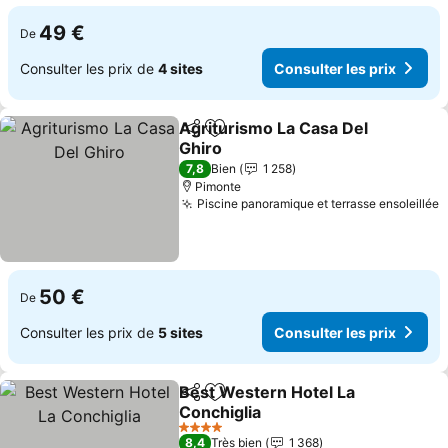
49 €
De
Consulter les prix de
4 sites
Consulter les prix
Agriturismo La Casa Del
Partager
Ajouter à mes favoris
Ghiro
7,8
Bien
1 258
Pimonte
Piscine panoramique et terrasse ensoleillée
50 €
De
Consulter les prix de
5 sites
Consulter les prix
Best Western Hotel La
Partager
Ajouter à mes favoris
Conchiglia
4 Étoiles
8,4
Très bien
1 368