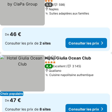
by ClaPa Group
3 Étoiles
5,5
598
Naples
Suites adaptées aux familles
46 €
De
Consulter les prix de
2 sites
Consulter les prix
Hotel Giulia Ocean Club
Partager
Ajouter à mes favoris
4 Étoiles
8,4
Excellent
3 145
Qualiano
Cuisine napolitaine authentique
Choix populaire
47 €
De
Consulter les prix de
8 sites
Consulter les prix