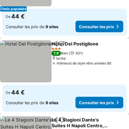
Choix populaire
44 €
De
Consulter les prix de
9 sites
Consulter les prix
Hotel Del Postiglione
Partager
Ajouter à mes favoris
3 Étoiles
7,9
Bien
631
Ischia
Intérieurs de style rétro années 80
44 €
De
Consulter les prix de
9 sites
Consulter les prix
Le 4 Stagioni Dante's
Partager
Ajouter à mes favoris
Suites H Napoli Centro,