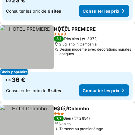
23 €
De
Consulter les prix de
6 sites
Consulter les prix
HOTEL PREMIERE
Partager
Ajouter à mes favoris
4 Étoiles
8,1
Très bien
2 372
Giugliano in Campania
Design moderne avec décorations murales
optiques
Choix populaire
36 €
De
Consulter les prix de
8 sites
Consulter les prix
Hotel Colombo
Partager
Ajouter à mes favoris
3 Étoiles
7,7
Bien
2 854
Naples
Terrasse au premier étage