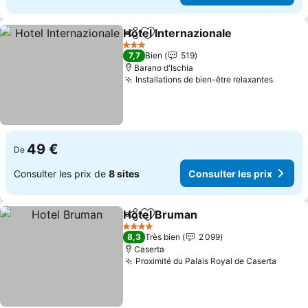
Hotel Internazionale
Partager
Ajouter à mes favoris
3 Étoiles
7,7
Bien
519
Barano d'Ischia
Installations de bien-être relaxantes
49 €
De
Consulter les prix de
8 sites
Consulter les prix
Hotel Bruman
Partager
Ajouter à mes favoris
4 Étoiles
8,3
Très bien
2 099
Caserta
Proximité du Palais Royal de Caserta