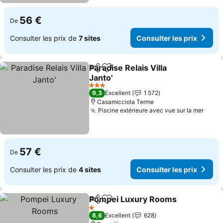
56 €
De
Consulter les prix de
7 sites
Consulter les prix
Paradise Relais Villa
Partager
Ajouter à mes favoris
Janto'
3 Étoiles
9,3
Excellent
1 572
Casamicciola Terme
Piscine extérieure avec vue sur la mer
57 €
De
Consulter les prix de
4 sites
Consulter les prix
Pompei Luxury Rooms
Partager
Ajouter à mes favoris
1 Étoiles
8,6
Excellent
628