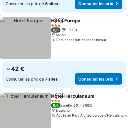
Consulter les prix de
6 sites
Consulter les prix
Hotel Europa
Partager
Ajouter à mes favoris
3 Étoiles
6,8
1 720
Minori
Réductions sur les repas locaux
42 €
De
Consulter les prix de
7 sites
Consulter les prix
Hotel Herculaneum
Partager
Ajouter à mes favoris
3 Étoiles
8,8
Excellent
8 885
Ercolano
Accès au Parc Archéologique d'Herculanum