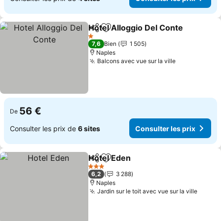
Hotel Alloggio Del Conte
Partager
Ajouter à mes favoris
1 Étoiles
7,6
Bien
1 505
Naples
Balcons avec vue sur la ville
56 €
De
Consulter les prix de
6 sites
Consulter les prix
Hotel Eden
Partager
Ajouter à mes favoris
3 Étoiles
6,2
3 288
Naples
Jardin sur le toit avec vue sur la ville