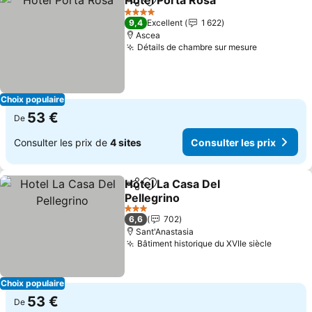
Hotel Porta Rosa
Partager
Ajouter à mes favoris
4 Étoiles
9,4
Excellent
1 622
Ascea
Détails de chambre sur mesure
Choix populaire
53 €
De
Consulter les prix de
4 sites
Consulter les prix
Hotel La Casa Del
Partager
Ajouter à mes favoris
Pellegrino
3 Étoiles
6,6
702
Sant'Anastasia
Bâtiment historique du XVIIe siècle
Choix populaire
53 €
De