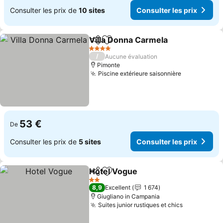
Consulter les prix de
10 sites
Consulter les prix
Villa Donna Carmela
Partager
Ajouter à mes favoris
4 Étoiles
/
Aucune évaluation
Pimonte
Piscine extérieure saisonnière
53 €
De
Consulter les prix de
5 sites
Consulter les prix
Hotel Vogue
Partager
Ajouter à mes favoris
2 Étoiles
8,9
Excellent
1 674
Giugliano in Campania
Suites junior rustiques et chics