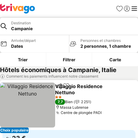
Favoris
Se con
Me
Destination
Campanie
Arrivée/départ
Personnes et chambres
Dates
2 personnes, 1 chambre
Trier
Filtrer
Carte
Hôtels économiques à Campanie, Italie
Comment les paiements influencent notre classement
Villaggio Residence
Partager
Ajouter à mes favoris
Nettuno
2 Étoiles
7,7
Bien
2 251
Massa Lubrense
Centre de plongée PADI
Choix populaire