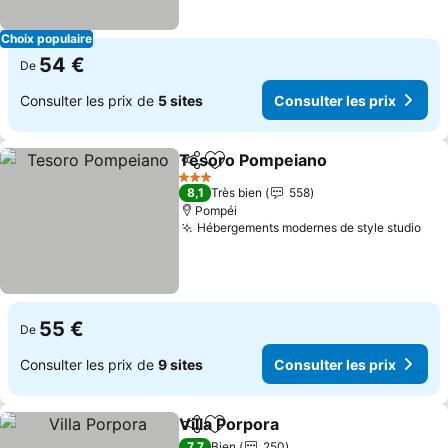
Choix populaire
54 €
De
Consulter les prix de
5 sites
Consulter les prix
Tesoro Pompeiano
Partager
Ajouter à mes favoris
3 Étoiles
8,1
Très bien
558
Pompéi
Hébergements modernes de style studio
55 €
De
Consulter les prix de
9 sites
Consulter les prix
Villa Porpora
Partager
Ajouter à mes favoris
7,7
Bien
250