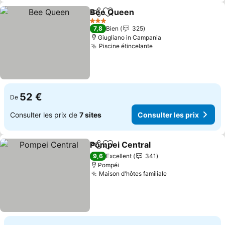
Bee Queen
Partager
Ajouter à mes favoris
3 Étoiles
7,8
Bien
325
Giugliano in Campania
Piscine étincelante
52 €
De
Consulter les prix de
7 sites
Consulter les prix
Pompei Central
Partager
Ajouter à mes favoris
9,6
Excellent
341
Pompéi
Maison d'hôtes familiale