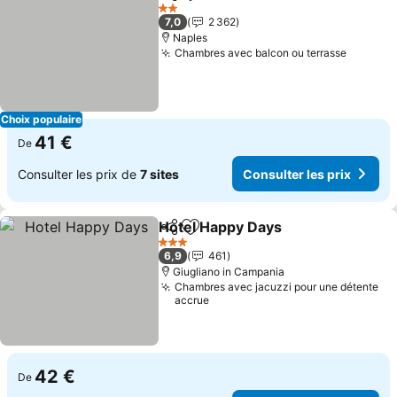
Partager
Ajouter à mes favoris
2 Étoiles
7,0
2 362
Naples
Chambres avec balcon ou terrasse
Choix populaire
41 €
De
Consulter les prix de
7 sites
Consulter les prix
Hotel Happy Days
Partager
Ajouter à mes favoris
3 Étoiles
6,9
461
Giugliano in Campania
Chambres avec jacuzzi pour une détente
accrue
42 €
De