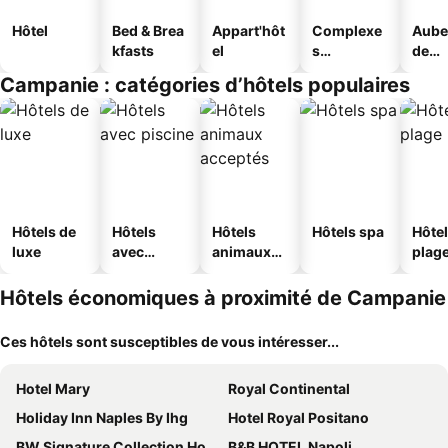
Hôtel
Bed & Brea
Appart'hôt
Complexe
Aube
kfasts
el
s
de
touristique
jeun
Campanie : catégories d’hôtels populaires
s
Hôtels de
Hôtels
Hôtels
Hôtels spa
Hôtel
luxe
avec
animaux
plag
piscine
acceptés
Hôtels économiques à proximité de Campanie
Ces hôtels sont susceptibles de vous intéresser...
Hotel Mary
Royal Continental
Holiday Inn Naples By Ihg
Hotel Royal Positano
BW Signature Collection Hotel Paradiso
B&B HOTEL Napoli