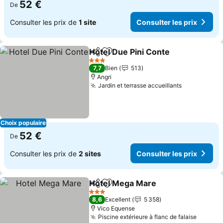
52 €
De
Consulter les prix de
1 site
Consulter les prix
Hotel Due Pini Conte
Partager
Ajouter à mes favoris
3 Étoiles
7,7
Bien
513
Angri
Jardin et terrasse accueillants
Choix populaire
52 €
De
Consulter les prix de
2 sites
Consulter les prix
Hotel Mega Mare
Partager
Ajouter à mes favoris
3 Étoiles
8,6
Excellent
5 358
Vico Equense
Piscine extérieure à flanc de falaise