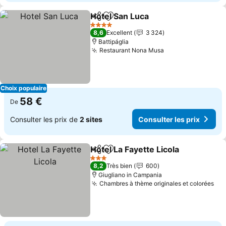
Hotel San Luca
Partager
Ajouter à mes favoris
4 Étoiles
8,6
Excellent
3 324
Battipáglia
Restaurant Nona Musa
Choix populaire
58 €
De
Consulter les prix de
2 sites
Consulter les prix
Hotel La Fayette Licola
Partager
Ajouter à mes favoris
3 Étoiles
8,2
Très bien
600
Giugliano in Campania
Chambres à thème originales et colorées