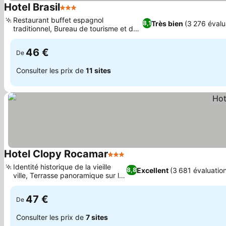
Hotel Brasil
3 Étoiles
Consulter les prix
Restaurant buffet espagnol
Très bien
(3 276 évalu
8,1
traditionnel, Bureau de tourisme et de
Consulter les prix
billetterie dédié
46 €
De
Consulter les prix de
11 sites
Hotel Clopy Rocamar
3 Étoiles
Consulter les prix
Identité historique de la vieille
Excellent
(3 681 évaluatio
8,8
ville, Terrasse panoramique sur le
Consulter les prix
toit
47 €
De
Consulter les prix de
7 sites