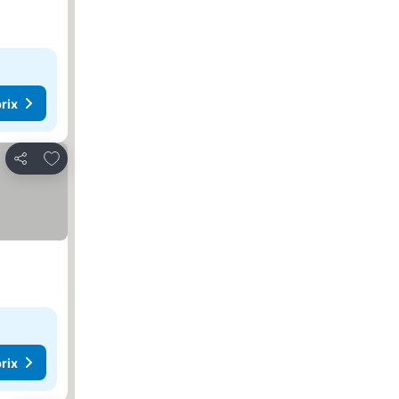
rix
Ajouter à mes favoris
Partager
rix