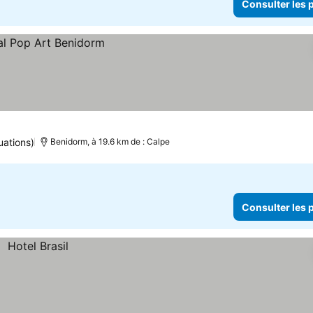
Consulter les p
uations)
Benidorm, à 19.6 km de : Calpe
Consulter les p