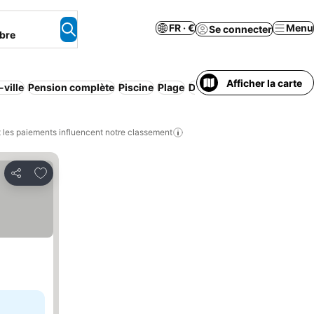
FR · €
Menu
Se connecter
bre
Afficher la carte
-ville
Pension complète
Piscine
Plage
Demi-pension
Appart'hôt
les paiements influencent notre classement
Ajouter à mes favoris
Partager