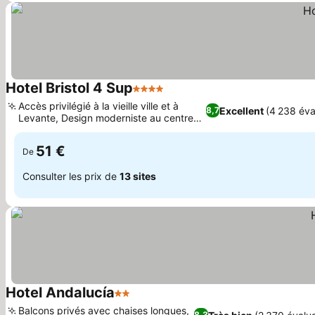
Hotel Bristol 4 Sup
4 Étoiles
Consulter les prix
Accès privilégié à la vieille ville et à
Excellent
(4 238 éva
8,7
Levante, Design moderniste au centre
Consulter les prix
de Benidorm
51 €
De
Consulter les prix de
13 sites
Hotel Andalucía
2 Étoiles
Consulter les prix
Balcons privés avec chaises longues,
8,3