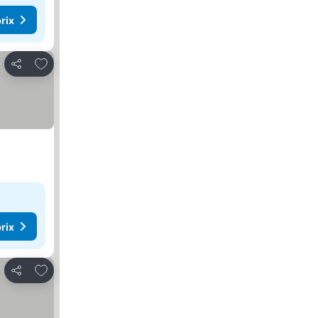
rix
Ajouter à mes favoris
Partager
rix
Ajouter à mes favoris
Partager