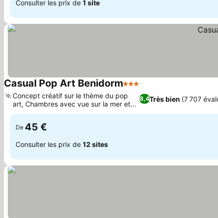
Consulter les prix de
1 site
Casual Pop Art Benidorm
3 Étoiles
Consulter les prix
Concept créatif sur le thème du pop
Très bien
(7 707 éval
8,4
art, Chambres avec vue sur la mer et
Consulter les prix
terrasses
45 €
De
Consulter les prix de
12 sites