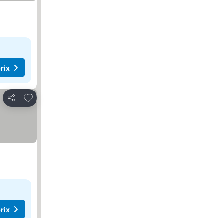
rix
Ajouter à mes favoris
Partager
rix