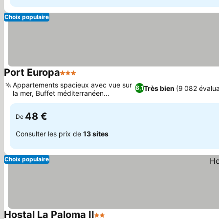
Choix populaire
Port Europa
3 Étoiles
Consulter les prix
Appartements spacieux avec vue sur
Très bien
(9 082 évalua
8,1
la mer, Buffet méditerranéen
Consulter les prix
authentique
48 €
De
Consulter les prix de
13 sites
Choix populaire
Hostal La Paloma II