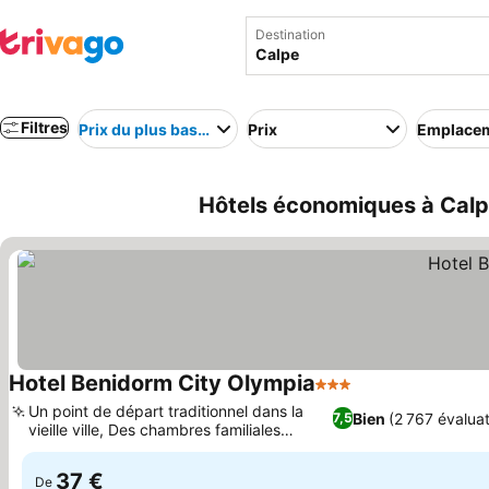
Destination
Filtres
Prix du plus bas au plus élevé
Prix
Emplace
Hôtels économiques à Cal
Hotel Benidorm City Olympia
3 Étoiles
Consulter les pr
Un point de départ traditionnel dans la
Bien
(2 767 évaluat
7,5
vieille ville, Des chambres familiales
Consulter les prix
spacieuses
37 €
De