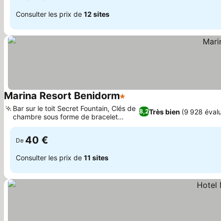
Consulter les prix de
12 sites
Marina Resort Benidorm
1 Étoiles
Consulter les prix
Bar sur le toit Secret Fountain, Clés de
Très bien
(9 928 évalu
8,2
chambre sous forme de bracelet
Consulter les prix
intelligent
40 €
De
Consulter les prix de
11 sites