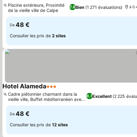
2 Étoiles
Consulter les prix
Piscine extérieure, Proximité
Bien
(1 271 évaluations)
7,6
à 0.
de la vieille ville de Calpe
Consulter les prix
48 €
De
Consulter les prix de
2 sites
Hotel Alameda
3 Étoiles
Consulter les prix
Cadre piétonnier charmant dans la
Excellent
(2 225 évalu
8,7
vieille ville, Buffet méditerranéen avec
Consulter les prix
vin local
48 €
De
Consulter les prix de
12 sites