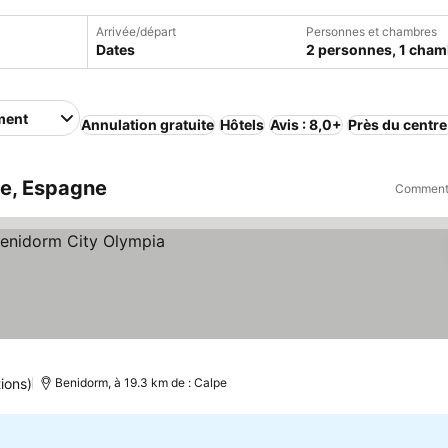
Arrivée/départ
Personnes et chambres
Dates
2 personnes, 1 cham
ment
Annulation gratuite
Hôtels
Avis : 8,0+
Près du centre
pe, Espagne
Comment 
ix
ions)
Benidorm, à 19.3 km de : Calpe