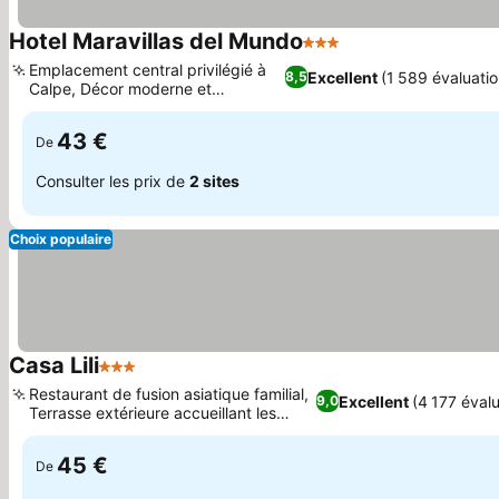
Hotel Maravillas del Mundo
3 Étoiles
Consulter les prix
Emplacement central privilégié à
Excellent
(1 589 évaluatio
8,5
Calpe, Décor moderne et
Consulter les prix
accueillant
43 €
De
Consulter les prix de
2 sites
Choix populaire
Casa Lili
3 Étoiles
Consulter les prix
Restaurant de fusion asiatique familial,
Excellent
(4 177 évalu
9,0
Terrasse extérieure accueillant les
Consulter les prix
animaux
45 €
De