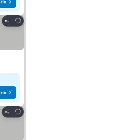
rix
Ajouter à mes favoris
Partager
rix
Ajouter à mes favoris
Partager