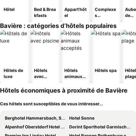
Hôtel
Bed & Brea
Appart'hôt
Complexe
Aube
kfasts
el
s
de
touristique
jeun
Bavière : catégories d’hôtels populaires
s
Hôtels de
Hôtels
Hôtels
Hôtels spa
Hôtel
luxe
avec
animaux
plag
piscine
acceptés
Hôtels économiques à proximité de Bavière
Ces hôtels sont susceptibles de vous intéresser...
Berghotel Hammersbach, Sure Hotel Collection by Best Western
Hotel Sonne
Alpenhof Oberstdorf Hotel & SPA, Signature Collection by BW
Dorint Sporthotel Garmisch-Partenkirchen
Premier Inn Lindau Hotel
Hotel Rappen Rothenburg ob der Tauber