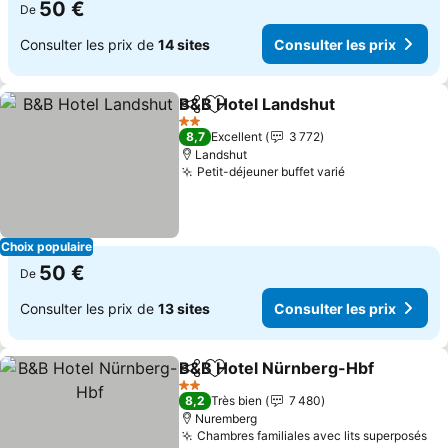
50 €
De
Consulter les prix de
14 sites
Consulter les prix
B&B Hotel Landshut
Partager
Ajouter à mes favoris
Consul
2 Étoiles
8,7
Excellent
3 772
Landshut
Petit-déjeuner buffet varié
Consulter les 
Choix populaire
50 €
De
Consulter les prix de
13 sites
Consulter les prix
B&B Hotel Nürnberg-Hbf
Partager
Ajouter à mes favoris
C
2 Étoiles
8,2
Très bien
7 480
Nuremberg
Chambres familiales avec lits superposés
Co