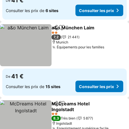
41 €
De
Consulter les prix de
6 sites
Consulter les prix
a&o München Laim
Partager
Ajouter à mes favoris
Consult
2 Étoiles
7,2
21 441
Munich
Équipements pour les familles
Consulter l
41 €
De
Consulter les prix de
15 sites
Consulter les prix
McDreams Hotel
Partager
Ajouter à mes favoris
Ingolstadt
Consulter les prix
2 Étoiles
8,3
Très bien
5 877
Ingolstadt
Enregistrement numérique facile