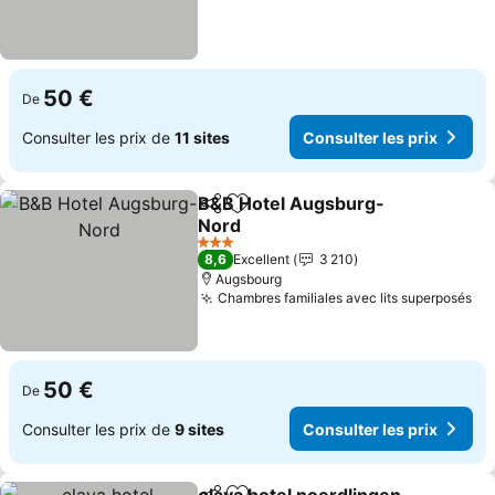
50 €
De
Consulter les prix de
11 sites
Consulter les prix
B&B Hotel Augsburg-
Partager
Ajouter à mes favoris
Nord
Consulter les prix
3 Étoiles
8,6
Excellent
3 210
Augsbourg
Chambres familiales avec lits superposés
Co
50 €
De
Consulter les prix de
9 sites
Consulter les prix