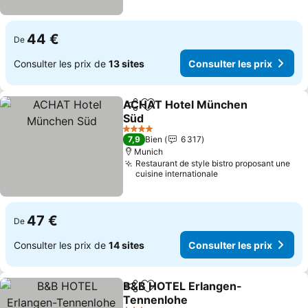
44 €
De
Consulter les prix de
13 sites
Consulter les prix
ACHAT Hotel München
Partager
Ajouter à mes favoris
Süd
Consulter les prix
4 Étoiles
7,9
Bien
6 317
Munich
Restaurant de style bistro proposant une
cuisine internationale
47 €
De
Consulter les prix de
14 sites
Consulter les prix
B&B HOTEL Erlangen-
Partager
Ajouter à mes favoris
Tennenlohe