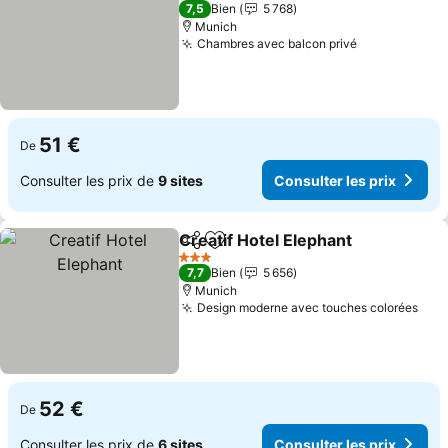
3 Étoiles
7,5
Bien
5 768
Munich
Chambres avec balcon privé
Consulter le
51 €
De
Consulter les prix de
9 sites
Consulter les prix
Creatif Hotel Elephant
Partager
Ajouter à mes favoris
Cons
3 Étoiles
7,7
Bien
5 656
Munich
Design moderne avec touches colorées
Cons
52 €
De
Consulter les prix de
6 sites
Consulter les prix