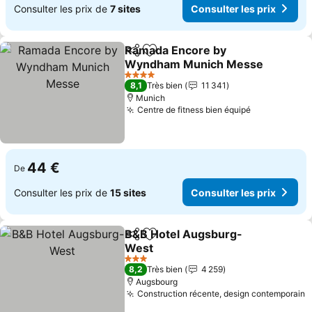
Consulter les prix de
7 sites
Consulter les prix
Ramada Encore by
Partager
Ajouter à mes favoris
Wyndham Munich Messe
Consulter les prix
4 Étoiles
8,1
Très bien
11 341
Munich
Centre de fitness bien équipé
Consulter le
44 €
De
Consulter les prix de
15 sites
Consulter les prix
B&B Hotel Augsburg-
Partager
Ajouter à mes favoris
West
Consulter les prix
3 Étoiles
8,2
Très bien
4 259
Augsbourg
Construction récente, design contemporain
C