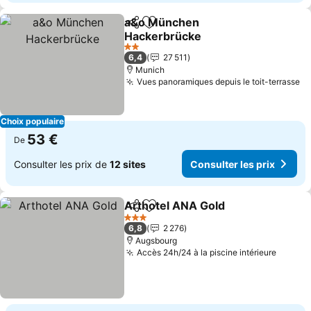
a&o München
Partager
Ajouter à mes favoris
Hackerbrücke
Consulter les prix
2 Étoiles
6,4
27 511
Munich
Vues panoramiques depuis le toit-terrasse
Co
Choix populaire
53 €
De
Consulter les prix de
12 sites
Consulter les prix
Arthotel ANA Gold
Partager
Ajouter à mes favoris
Consulte
3 Étoiles
6,8
2 276
Augsbourg
Accès 24h/24 à la piscine intérieure
Consul