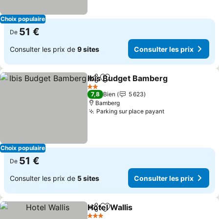
Choix populaire
51 €
De
Consulter les prix de
9 sites
Consulter les prix
Ibis Budget Bamberg
Partager
Ajouter à mes favoris
Consu
2 Étoiles
7,8
Bien
5 623
Bamberg
Parking sur place payant
Consulter les p
Choix populaire
51 €
De
Consulter les prix de
5 sites
Consulter les prix
Hotel Wallis
Partager
Ajouter à mes favoris
Consulter les p