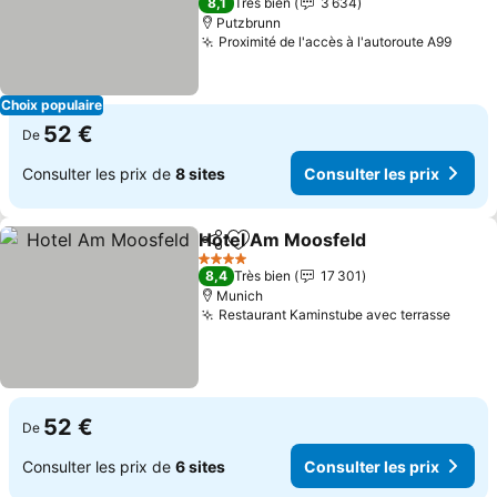
8,1
Très bien
3 634
Putzbrunn
Proximité de l'accès à l'autoroute A99
Consu
Choix populaire
52 €
De
Consulter les prix de
8 sites
Consulter les prix
Hotel Am Moosfeld
Partager
Ajouter à mes favoris
Consult
4 Étoiles
8,4
Très bien
17 301
Munich
Restaurant Kaminstube avec terrasse
Consu
52 €
De
Consulter les prix de
6 sites
Consulter les prix