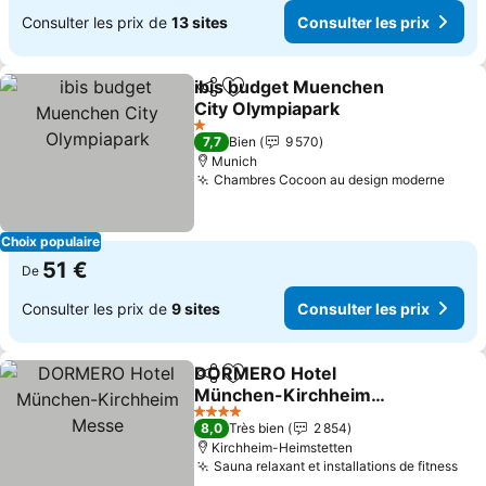
Consulter les prix de
13 sites
Consulter les prix
ibis budget Muenchen
Partager
Ajouter à mes favoris
City Olympiapark
Consulter les prix
1 Étoiles
7,7
Bien
9 570
Munich
Chambres Cocoon au design moderne
Consu
Choix populaire
51 €
De
Consulter les prix de
9 sites
Consulter les prix
DORMERO Hotel
Partager
Ajouter à mes favoris
München-Kirchheim
Messe
Consulter les prix
4 Étoiles
8,0
Très bien
2 854
Kirchheim-Heimstetten
Sauna relaxant et installations de fitness
Con