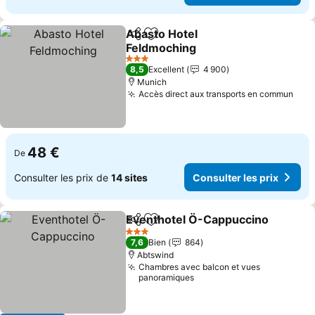
Abasto Hotel
Partager
Ajouter à mes favoris
Feldmoching
Consulter les prix
3 Étoiles
8,5
Excellent
4 900
Munich
Accès direct aux transports en commun
Cons
48 €
De
Consulter les prix de
14 sites
Consulter les prix
Eventhotel Ö-Cappuccino
Partager
Ajouter à mes favoris
3 Étoiles
7,6
Bien
864
Abtswind
Chambres avec balcon et vues
panoramiques