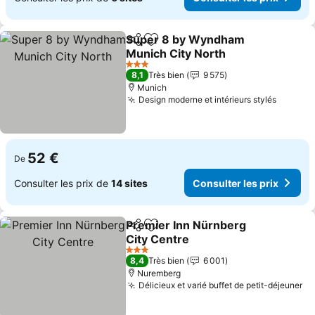
Super 8 by Wyndham
Partager
Ajouter à mes favoris
Munich City North
Consulter les prix
3 Étoiles
8,1
Très bien
9 575
Munich
Design moderne et intérieurs stylés
Consult
52 €
De
Consulter les prix de
14 sites
Consulter les prix
Premier Inn Nürnberg
Partager
Ajouter à mes favoris
City Centre
Consulter les prix
3 Étoiles
8,4
Très bien
6 001
Nuremberg
Délicieux et varié buffet de petit-déjeuner
Co