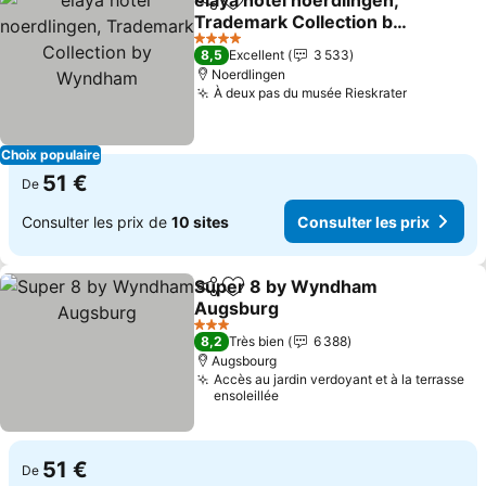
elaya hotel noerdlingen,
Partager
Ajouter à mes favoris
Trademark Collection by
Wyndham
Consulter les prix
4 Étoiles
8,5
Excellent
3 533
Noerdlingen
À deux pas du musée Rieskrater
Consulter
Choix populaire
51 €
De
Consulter les prix de
10 sites
Consulter les prix
Super 8 by Wyndham
Partager
Ajouter à mes favoris
Augsburg
Consulter les prix
3 Étoiles
8,2
Très bien
6 388
Augsbourg
Accès au jardin verdoyant et à la terrasse
ensoleillée
51 €
De