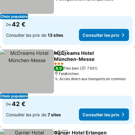
Consulter
Choix populaire
42 €
De
Consulter les prix de
13 sites
Consulter les prix
McDreams Hotel
Partager
Ajouter à mes favoris
München-Messe
Consulter les prix
3 Étoiles
8,0
Très bien
7 631
Feldkirchen
Accès direct aux transports en commun
Cons
Choix populaire
42 €
De
Consulter les prix de
7 sites
Consulter les prix
Garner Hotel Erlangen