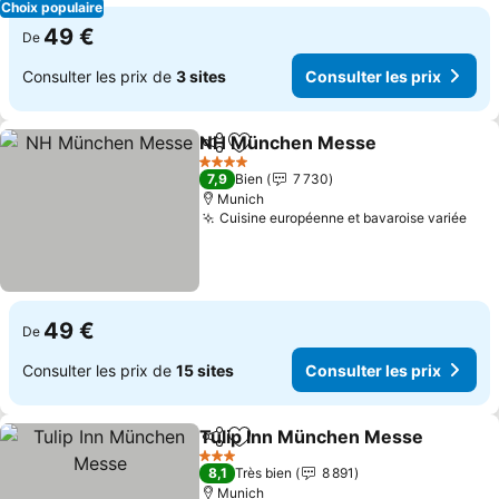
Choix populaire
49 €
De
Consulter les prix de
3 sites
Consulter les prix
NH München Messe
Partager
Ajouter à mes favoris
Consul
4 Étoiles
7,9
Bien
7 730
Munich
Cuisine européenne et bavaroise variée
Cons
49 €
De
Consulter les prix de
15 sites
Consulter les prix
Tulip Inn München Messe
Partager
Ajouter à mes favoris
3 Étoiles
8,1
Très bien
8 891
Munich