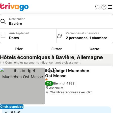
Favoris
Se con
Me
Destination
Bavière
Arrivée/départ
Personnes et chambres
Dates
2 personnes, 1 chambre
Trier
Filtrer
Carte
Hôtels économiques à Bavière, Allemagne
Comment les paiements influencent notre classement
ibis budget Muenchen
Partager
Ajouter à mes favoris
Ost Messe
Consulter les prix
1 Étoiles
7,6
Bien
4 823
Aschheim
Chambres rénovées avec clim
Consulter l
Choix populaire