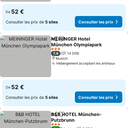
52 €
De
Consulter les prix de
5 sites
Consulter les prix
MEININGER Hotel
Partager
Ajouter à mes favoris
München Olympiapark
Consulter les prix
3 Étoiles
7,4
14 359
Munich
Hébergement acceptant les animaux
Consul
52 €
De
Consulter les prix de
5 sites
Consulter les prix
B&B HOTEL München-
Partager
Ajouter à mes favoris
Putzbrunn
Consulter les prix
3 Étoiles