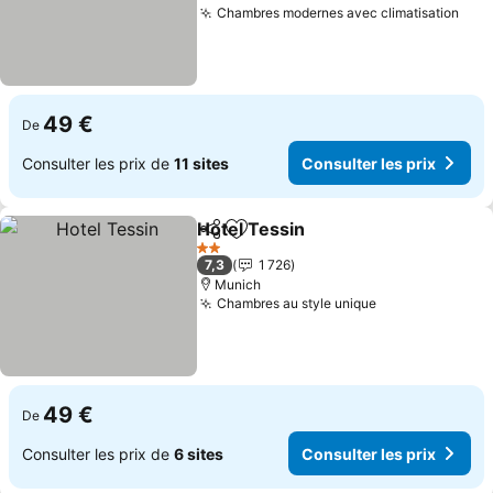
Chambres modernes avec climatisation
Cons
49 €
De
Consulter les prix de
11 sites
Consulter les prix
Hotel Tessin
Partager
Ajouter à mes favoris
Consulter les 
2 Étoiles
7,3
1 726
Munich
Chambres au style unique
Consulter les 
49 €
De
Consulter les prix de
6 sites
Consulter les prix