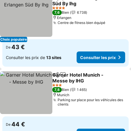
Partager
Ajouter à mes favoris
Süd By Ihg
Consulter les prix
4 Étoiles
7,6
Bien
6 738
Erlangen
Centre de fitness bien équipé
Consulter le
Choix populaire
43 €
De
Consulter les prix de
13 sites
Consulter les prix
Garner Hotel Munich -
Partager
Ajouter à mes favoris
Messe by IHG
Consulter les prix
3 Étoiles
7,8
Bien
1 465
Munich
Parking sur place pour les véhicules des
clients
44 €
De