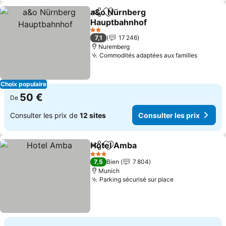
a&o Nürnberg
Partager
Ajouter à mes favoris
Hauptbahnhof
Consulter les prix
2 Étoiles
7,1
17 246
Nuremberg
Commodités adaptées aux familles
Consult
Choix populaire
50 €
De
Consulter les prix de
12 sites
Consulter les prix
Hotel Amba
Partager
Ajouter à mes favoris
Consulter les p
3 Étoiles
7,5
Bien
7 804
Munich
Parking sécurisé sur place
Consulter les 