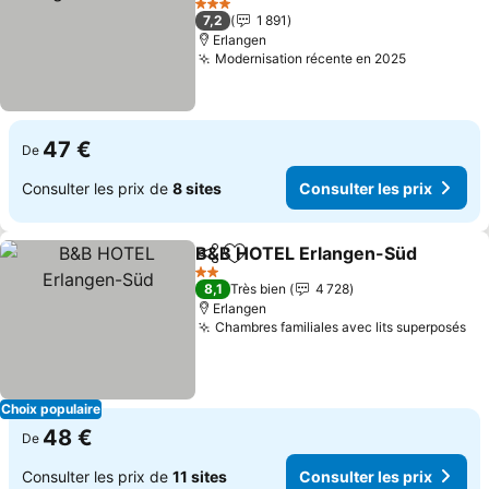
Consulter les prix
3 Étoiles
7,2
1 891
Erlangen
Modernisation récente en 2025
Consulter 
47 €
De
Consulter les prix de
8 sites
Consulter les prix
B&B HOTEL Erlangen-Süd
Partager
Ajouter à mes favoris
2 Étoiles
8,1
Très bien
4 728
Erlangen
Chambres familiales avec lits superposés
Co
Choix populaire
48 €
De
Consulter les prix de
11 sites
Consulter les prix