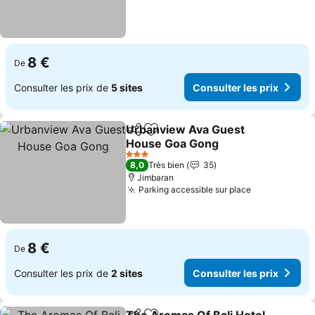
8 €
De
Consulter les prix de
5 sites
Consulter les prix
Urbanview Ava Guest
Partager
Ajouter à mes favoris
House Goa Gong
Consulter les prix
3 Étoiles
8,0
Très bien
35
Jimbaran
Parking accessible sur place
Consulter le
8 €
De
Consulter les prix de
2 sites
Consulter les prix