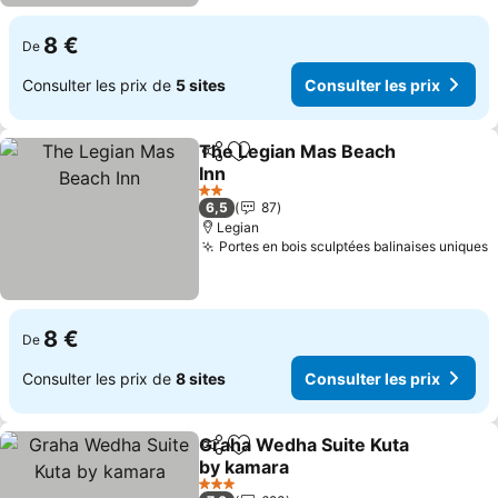
8 €
De
Consulter les prix de
5 sites
Consulter les prix
The Legian Mas Beach
Partager
Ajouter à mes favoris
Inn
Consulter les prix
2 Étoiles
6,5
87
Legian
Portes en bois sculptées balinaises uniques
C
8 €
De
Consulter les prix de
8 sites
Consulter les prix
Graha Wedha Suite Kuta
Partager
Ajouter à mes favoris
by kamara
Consulter les prix
3 Étoiles