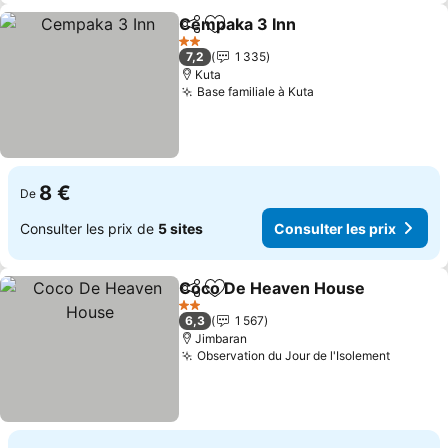
Cempaka 3 Inn
Partager
Ajouter à mes favoris
Consulter le
2 Étoiles
7,2
1 335
Kuta
Base familiale à Kuta
Consulter les prix
8 €
De
Consulter les prix de
5 sites
Consulter les prix
Coco De Heaven House
Partager
Ajouter à mes favoris
Co
2 Étoiles
6,3
1 567
Jimbaran
Observation du Jour de l'Isolement
Consult