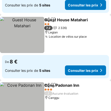
Consulter les prix de
5 sites
Consulter les prix
Guest House Matahari
Partager
Ajouter à mes favoris
Cons
2 Étoiles
7,2
2 326
Legian
Location de vélos sur place
Consulter les
8 €
De
Consulter les prix de
5 sites
Consulter les prix
Cove Padonan Inn
Partager
Ajouter à mes favoris
Consulte
3 Étoiles
/
Aucune évaluation
Canggu