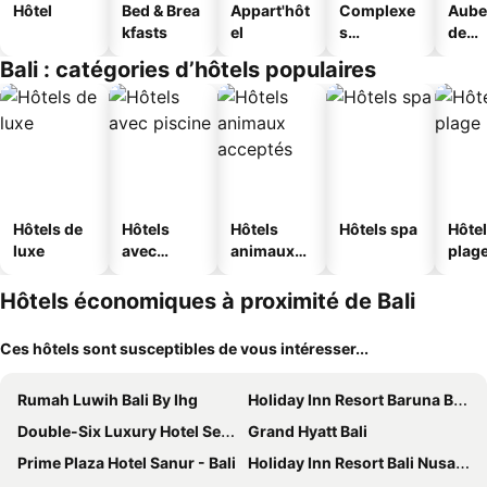
Hôtel
Bed & Brea
Appart'hôt
Complexe
Aube
kfasts
el
s
de
touristique
jeun
Bali : catégories d’hôtels populaires
s
Hôtels de
Hôtels
Hôtels
Hôtels spa
Hôtel
luxe
avec
animaux
plag
piscine
acceptés
Hôtels économiques à proximité de Bali
Ces hôtels sont susceptibles de vous intéresser...
Rumah Luwih Bali By Ihg
Holiday Inn Resort Baruna Bali By Ihg
Double-Six Luxury Hotel Seminyak
Grand Hyatt Bali
Prime Plaza Hotel Sanur - Bali
Holiday Inn Resort Bali Nusa Dua By Ihg