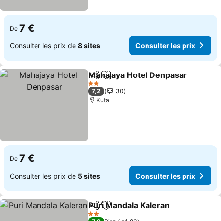
7 €
De
Consulter les prix de
8 sites
Consulter les prix
Mahajaya Hotel Denpasar
Partager
Ajouter à mes favoris
2 Étoiles
7,2
30
Kuta
7 €
De
Consulter les prix de
5 sites
Consulter les prix
Puri Mandala Kaleran
Partager
Ajouter à mes favoris
Consu
2 Étoiles