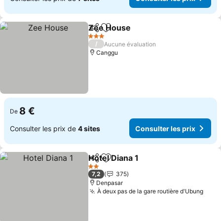
Zee House
Partager
Ajouter à mes favoris
Consulter les pr
3 Étoiles
/
Aucune évaluation
Canggu
8 €
De
Consulter les prix de
4 sites
Consulter les prix
Hotel Diana 1
Partager
Ajouter à mes favoris
Consulter les 
2 Étoiles
7,2
375
Denpasar
À deux pas de la gare routière d'Ubung
Cons