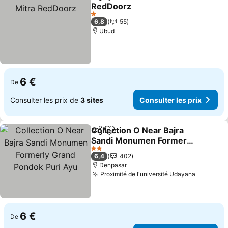
Partager
Ajouter à mes favoris
RedDoorz
Consulter les prix
1 Étoiles
6,8
55
Ubud
6 €
De
Consulter les prix de
3 sites
Consulter les prix
Collection O Near Bajra
Partager
Ajouter à mes favoris
Sandi Monumen Formerly
Grand Pondok Puri Ayu
Consulter les prix
2 Étoiles
6,4
402
Denpasar
Proximité de l'université Udayana
Consulte
6 €
De