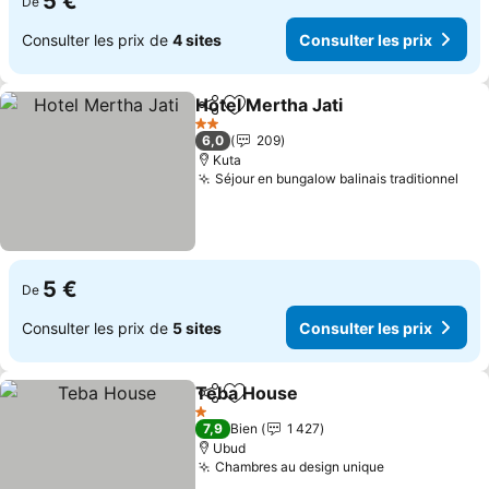
5 €
De
Consulter les prix de
4 sites
Consulter les prix
Hotel Mertha Jati
Partager
Ajouter à mes favoris
Consulter
2 Étoiles
6,0
209
Kuta
Séjour en bungalow balinais traditionnel
Con
5 €
De
Consulter les prix de
5 sites
Consulter les prix
Teba House
Partager
Ajouter à mes favoris
Consulter les p
1 Étoiles
7,9
Bien
1 427
Ubud
Chambres au design unique
Consulter les