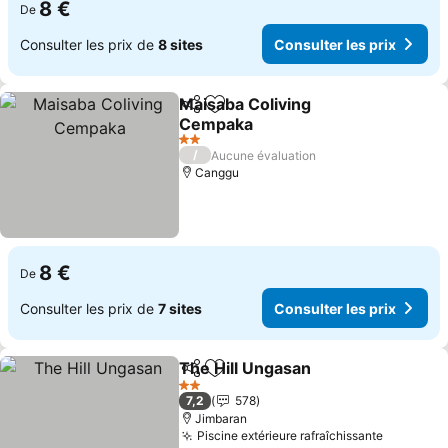
8 €
De
Consulter les prix de
8 sites
Consulter les prix
Maisaba Coliving
Partager
Ajouter à mes favoris
Cempaka
Consulter les prix
2 Étoiles
/
Aucune évaluation
Canggu
8 €
De
Consulter les prix de
7 sites
Consulter les prix
The Hill Ungasan
Partager
Ajouter à mes favoris
Consulter
2 Étoiles
7,2
578
Jimbaran
Piscine extérieure rafraîchissante
Consulte