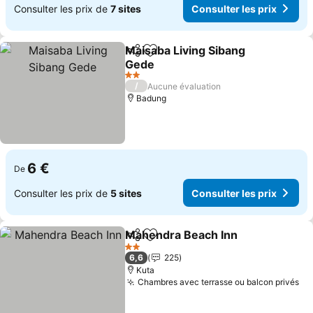
Consulter les prix de
7 sites
Consulter les prix
Maisaba Living Sibang
Partager
Ajouter à mes favoris
Gede
Consulter les prix
2 Étoiles
/
Aucune évaluation
Badung
6 €
De
Consulter les prix de
5 sites
Consulter les prix
Mahendra Beach Inn
Partager
Ajouter à mes favoris
Consul
2 Étoiles
6,6
225
Kuta
Chambres avec terrasse ou balcon privés
Co