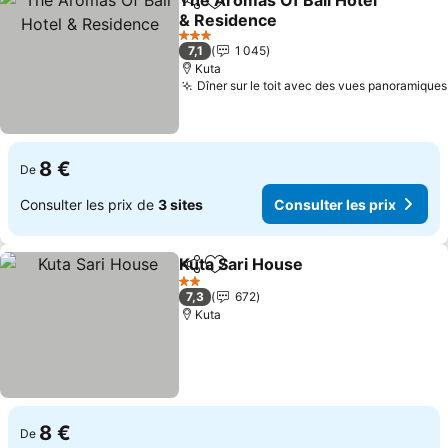
The Aromas Of Bali Hotel
Partager
Ajouter à mes favoris
& Residence
Consulter les prix
3 Étoiles
7,1
1 045
Kuta
Dîner sur le toit avec des vues panoramiques
8 €
De
Consulter les prix de
3 sites
Consulter les prix
Kuta Sari House
Partager
Ajouter à mes favoris
Consulter l
2 Étoiles
7,3
672
Kuta
8 €
De