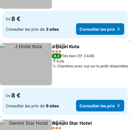
8 €
De
Consulter les prix de
3 sites
Consulter les prix
J Hotel Kuta
Partager
Ajouter à mes favoris
Consulter les p
3 Étoiles
8,2
Très bien
2 449
Kuta
Chambres avec vue sur le jardin disponibles
8 €
De
Consulter les prix de
9 sites
Consulter les prix
Gemini Star Hotel
Partager
Ajouter à mes favoris
Consulter