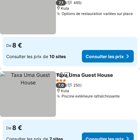
3 Étoiles
7,1
465
Kuta
Options de restauration variées sur place
Con
8 €
De
Consulter les prix de
10 sites
Consulter les prix
Taxa Uma Guest House
Partager
Ajouter à mes favoris
Con
3 Étoiles
7,0
250
Kuta
Piscine extérieure rafraîchissante
Consulte
8 €
De
Consulter les prix de
7 sites
Consulter les prix