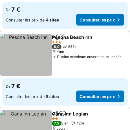
7 €
De
Consulter les prix de
4 sites
Consulter les prix
Pesona Beach Inn
Partager
Ajouter à mes favoris
Consulter
3 Étoiles
6,0
535
Kuta
Piscine extérieure ouverte toute l'année
Cons
7 €
De
Consulter les prix de
8 sites
Consulter les prix
Gana Inn Legian
Partager
Ajouter à mes favoris
Consulter l
2 Étoiles
7,5
Bien
426
Legian