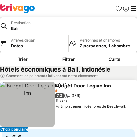
Favoris
Se con
Me
Destination
Bali
Arrivée/départ
Personnes et chambres
Dates
2 personnes, 1 chambre
Trier
Filtrer
Carte
Hôtels économiques à Bali, Indonésie
Comment les paiements influencent notre classement
Budget Door Legian Inn
Partager
Ajouter à mes favoris
Co
1 Étoiles
7,3
339
Kuta
Emplacement idéal près de Beachwalk
Cons
Choix populaire