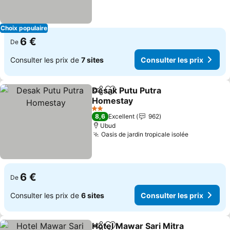
Choix populaire
6 €
De
Consulter les prix de
7 sites
Consulter les prix
Desak Putu Putra
Partager
Ajouter à mes favoris
Homestay
Consulter les prix
2 Étoiles
8,6
Excellent
962
Ubud
Oasis de jardin tropicale isolée
Consulter l
6 €
De
Consulter les prix de
6 sites
Consulter les prix
Hotel Mawar Sari Mitra