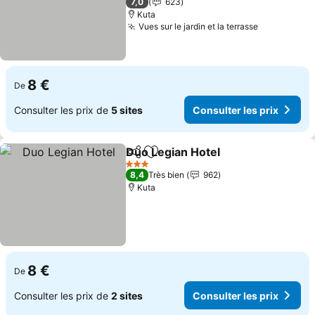
7,0
623
Kuta
Vues sur le jardin et la terrasse
Consulter l
8 €
De
Consulter les prix de
5 sites
Consulter les prix
Duo Legian Hotel
Partager
Ajouter à mes favoris
Consulter
3 Étoiles
8,4
Très bien
962
Kuta
8 €
De
Consulter les prix de
2 sites
Consulter les prix