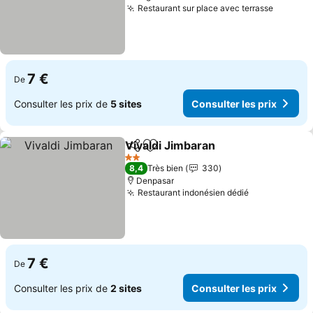
Restaurant sur place avec terrasse
Consult
7 €
De
Consulter les prix de
5 sites
Consulter les prix
Vivaldi Jimbaran
Partager
Ajouter à mes favoris
Consulter 
2 Étoiles
8,4
Très bien
330
Denpasar
Restaurant indonésien dédié
Consulter le
7 €
De
Consulter les prix de
2 sites
Consulter les prix