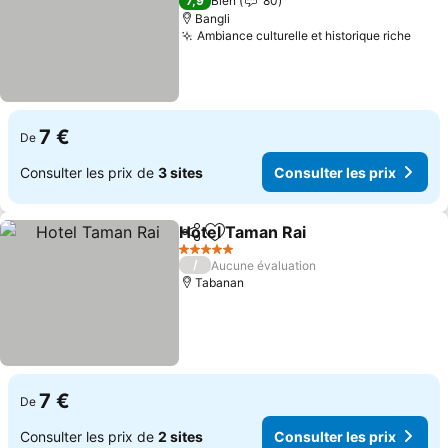
7,9
Bien
80
Bangli
Ambiance culturelle et historique riche
Consu
7 €
De
Consulter les prix de
3 sites
Consulter les prix
Hotel Taman Rai
Partager
Ajouter à mes favoris
Consulter 
5 Étoiles
/
Aucune évaluation
Tabanan
7 €
De
Consulter les prix de
2 sites
Consulter les prix