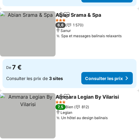
Abian Srama & Spa
Partager
Ajouter à mes favoris
Consult
3 Étoiles
6,6
1 570
Sanur
Spa et massages balinais relaxants
Consult
7 €
De
Consulter les prix de
3 sites
Consulter les prix
Ammara Legian By Vilarisi
Partager
Ajouter à mes favoris
3 Étoiles
7,5
Bien
812
Legian
Un hôtel au design balinais
Consulter les