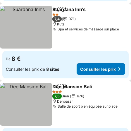
Suardana Inn's
Partager
Ajouter à mes favoris
Consulter le
2 Étoiles
7,4
971
Kuta
Spa et services de massage sur place
Consu
8 €
De
Consulter les prix de
8 sites
Consulter les prix
Dee Mansion Bali
Partager
Ajouter à mes favoris
Consulter
3 Étoiles
7,5
Bien
676
Denpasar
Salle de sport bien équipée sur place
Consul