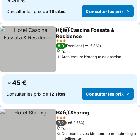
31 €
De
Consulter les prix de
16 sites
Consulter les prix
Hotel Cascina Fossata &
Partager
Ajouter à mes favoris
Residence
3 Étoiles
8,9
Excellent
6 361
Turin
Architecture historique de cascina
45 €
De
Consulter les prix de
12 sites
Consulter les prix
Hotel Sharing
Partager
Ajouter à mes favoris
3 Étoiles
7,0
2 563
Turin
Chambres avec kitchenette et technologie
intelligente