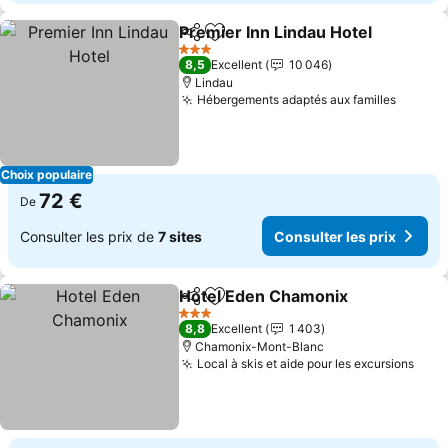
Premier Inn Lindau Hotel
Partager
Ajouter à mes favoris
3 Étoiles
8,5
Excellent
10 046
Lindau
Hébergements adaptés aux familles
Choix populaire
72 €
De
Consulter les prix de
7 sites
Consulter les prix
Hotel Eden Chamonix
Partager
Ajouter à mes favoris
3 Étoiles
8,8
Excellent
1 403
Chamonix-Mont-Blanc
Local à skis et aide pour les excursions