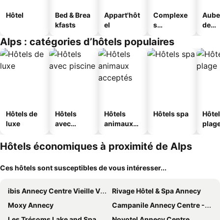
Hôtel
Bed & Brea
Appart'hôt
Complexe
Aube
kfasts
el
s
de
touristique
jeun
Alps : catégories d’hôtels populaires
s
Hôtels de
Hôtels
Hôtels
Hôtels spa
Hôtel
luxe
avec
animaux
plag
piscine
acceptés
Hôtels économiques à proximité de Alps
Ces hôtels sont susceptibles de vous intéresser...
ibis Annecy Centre Vieille Ville
Rivage Hôtel & Spa Annecy
Moxy Annecy
Campanile Annecy Centre - Gare
Les Trésoms Lake and Spa Resort
Novotel Annecy Centre