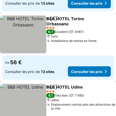
Consulter les prix de
13 sites
Consulter les prix
B&B HOTEL Torino
Partager
Ajouter à mes favoris
Orbassano
3 Étoiles
8,7
Excellent
8 967
Turin
Installations de remise en forme
56 €
De
Consulter les prix de
13 sites
Consulter les prix
B&B HOTEL Udine
Partager
Ajouter à mes favoris
3 Étoiles
8,1
Très bien
7 485
Udine
Emplacement central près des attractions de
la ville