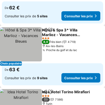
62 €
De
Consulter les prix de
5 sites
Consulter les prix
Hôtel & Spa 3* Villa
Partager
Ajouter à mes favoris
Marlioz - Vacances
Bleues
3 Étoiles
8,0
Très bien
4 719
Aix-les-Bains
Proche du golf et du lac
Choix populaire
63 €
De
Consulter les prix de
9 sites
Consulter les prix
Idea Hotel Torino Mirafiori
Partager
Ajouter à mes favoris
3 Étoiles
7,1
7 566
Turin