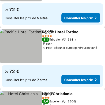
72 €
De
Consulter les prix de
5 sites
Consulter les prix
Pacific Hotel Fortino
Partager
Ajouter à mes favoris
4 Étoiles
8,1
Très bien
6 631
Turin
Petit-déjeuner buffet généreux et varié
72 €
De
Consulter les prix de
7 sites
Consulter les prix
Hotel Christiania
Partager
Ajouter à mes favoris
3 Étoiles
8,6
Excellent
2 506