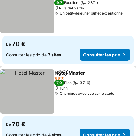
3 Étoiles
9,7
Excellent
2 371
Riva del Garda
Un petit-déjeuner buffet exceptionnel
70 €
De
Consulter les prix de
7 sites
Consulter les prix
Hotel Master
Partager
Ajouter à mes favoris
3 Étoiles
7,9
Bien
3 716
Turin
Chambres avec vue sur le stade
70 €
De
Consulter les prix de
4 sites
Consulter les prix