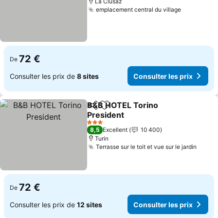
La Clusaz
emplacement central du village
72 €
De
Consulter les prix de
8 sites
Consulter les prix
B&B HOTEL Torino
Partager
Ajouter à mes favoris
President
3 Étoiles
8,5
Excellent
10 400
Turin
Terrasse sur le toit et vue sur le jardin
72 €
De
Consulter les prix de
12 sites
Consulter les prix