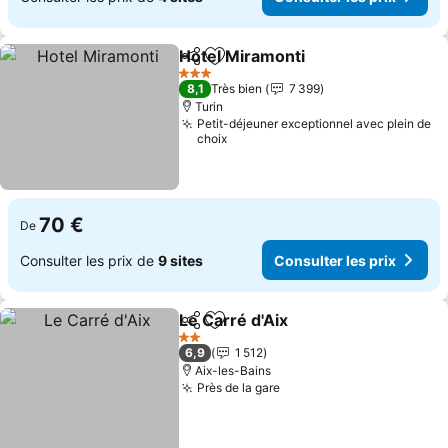
Hotel Miramonti
Partager
Ajouter à mes favoris
3 Étoiles
8,1
Très bien
7 399
Turin
Petit-déjeuner exceptionnel avec plein de
choix
70 €
De
Consulter les prix de
9 sites
Consulter les prix
Le Carré d'Aix
Partager
Ajouter à mes favoris
2 Étoiles
6,9
1 512
Aix-les-Bains
Près de la gare