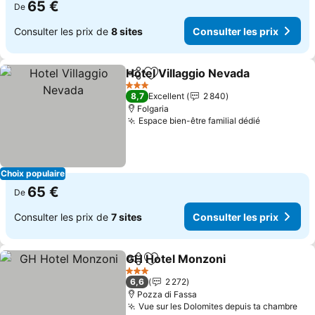
65 €
De
Consulter les prix de
8 sites
Consulter les prix
Hotel Villaggio Nevada
Partager
Ajouter à mes favoris
3 Étoiles
8,7
Excellent
2 840
Folgaria
Espace bien-être familial dédié
Choix populaire
65 €
De
Consulter les prix de
7 sites
Consulter les prix
GH Hotel Monzoni
Partager
Ajouter à mes favoris
3 Étoiles
6,6
2 272
Pozza di Fassa
Vue sur les Dolomites depuis ta chambre