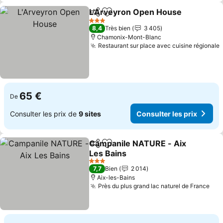
L'Arveyron Open House
Partager
Ajouter à mes favoris
3 Étoiles
8,4
Très bien
3 405
Chamonix-Mont-Blanc
Restaurant sur place avec cuisine régionale
65 €
De
Consulter les prix de
9 sites
Consulter les prix
Campanile NATURE - Aix
Partager
Ajouter à mes favoris
Les Bains
3 Étoiles
7,7
Bien
2 014
Aix-les-Bains
Près du plus grand lac naturel de France