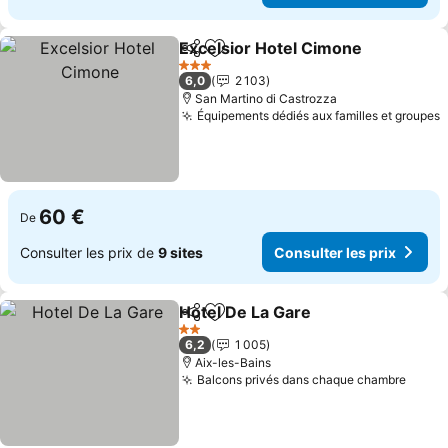
Excelsior Hotel Cimone
Partager
Ajouter à mes favoris
3 Étoiles
6,0
2 103
San Martino di Castrozza
Équipements dédiés aux familles et groupes
60 €
De
Consulter les prix de
9 sites
Consulter les prix
Hotel De La Gare
Partager
Ajouter à mes favoris
2 Étoiles
6,2
1 005
Aix-les-Bains
Balcons privés dans chaque chambre