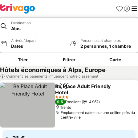
Favoris
Se con
Me
Destination
Alps
Arrivée/départ
Personnes et chambres
Dates
2 personnes, 1 chambre
Trier
Filtrer
Carte
Hôtels économiques à Alps, Europe
Comment les paiements influencent notre classement
Be Place Adult Friendly
Partager
Ajouter à mes favoris
Hotel
4 Étoiles
9,5
Excellent
4 967
Trento
Emplacement calme sur une colline près du
centre-ville