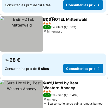
Consulter les prix de
14 sites
Consulter les prix
B&B HOTEL Mittenwald
Partager
Ajouter à mes favoris
3 Étoiles
9,0
Excellent
603
Mittenwald
68 €
De
Consulter les prix de
5 sites
Consulter les prix
Sure Hotel by Best
Partager
Ajouter à mes favoris
Western Annecy
3 Étoiles
8,0
Très bien
3 499
Annecy
Spa sensoriel avec bain à remous balnéo