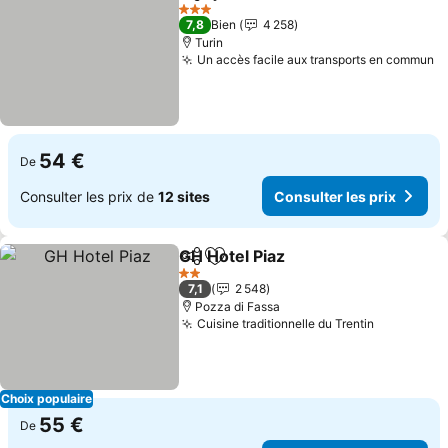
Partager
Ajouter à mes favoris
3 Étoiles
7,8
Bien
4 258
Turin
Un accès facile aux transports en commun
54 €
De
Consulter les prix de
12 sites
Consulter les prix
GH Hotel Piaz
Partager
Ajouter à mes favoris
2 Étoiles
7,1
2 548
Pozza di Fassa
Cuisine traditionnelle du Trentin
Choix populaire
55 €
De