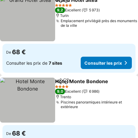
Grand Hotel Sitea
Partager
Ajouter à mes favoris
5 Étoiles
9,2
Excellent
5 973
Turin
Emplacement privilégié près des monuments
de la ville
68 €
De
Consulter les prix de
7 sites
Consulter les prix
Hotel Monte Bondone
Partager
Ajouter à mes favoris
4 Étoiles
9,0
Excellent
6 986
Trento
Piscines panoramiques intérieure et
extérieure
68 €
De