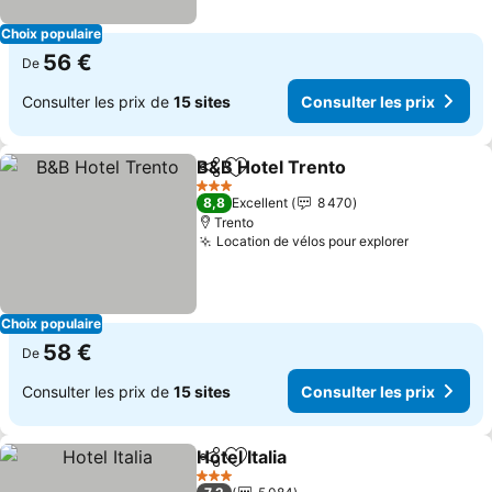
Choix populaire
56 €
De
Consulter les prix de
15 sites
Consulter les prix
B&B Hotel Trento
Partager
Ajouter à mes favoris
3 Étoiles
8,8
Excellent
8 470
Trento
Location de vélos pour explorer
Choix populaire
58 €
De
Consulter les prix de
15 sites
Consulter les prix
Hotel Italia
Partager
Ajouter à mes favoris
3 Étoiles