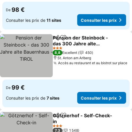
98 €
De
Consulter les prix de
11 sites
Consulter les prix
Pension der Steinbock -
Partager
Ajouter à mes favoris
das 300 Jahre alte
Bauernhaus - TIROL
Consulter les prix
3 Étoiles
8,8
Excellent
450
St. Anton am Arlberg
Accès au restaurant et au bistrot sur place
Co
99 €
De
Consulter les prix de
7 sites
Consulter les prix
Götznerhof - Self-Check-
Partager
Ajouter à mes favoris
in
Consulter les prix
3 Étoiles
7,3
1 548