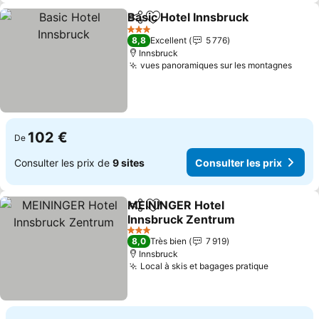
Basic Hotel Innsbruck
Partager
Ajouter à mes favoris
Cons
3 Étoiles
8,8
Excellent
5 776
Innsbruck
vues panoramiques sur les montagnes
Consu
102 €
De
Consulter les prix de
9 sites
Consulter les prix
MEININGER Hotel
Partager
Ajouter à mes favoris
Innsbruck Zentrum
Consulter les prix
3 Étoiles
8,0
Très bien
7 919
Innsbruck
Local à skis et bagages pratique
Consulter