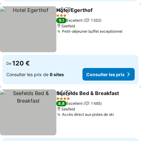
Hotel Egerthof
Partager
Ajouter à mes favoris
Consulter le
3 Étoiles
9,1
Excellent
1 552
Seefeld
Petit-déjeuner buffet exceptionnel
Consulte
120 €
De
Consulter les prix de
6 sites
Consulter les prix
Seefelds Bed & Breakfast
Partager
Ajouter à mes favoris
4 Étoiles
8,8
Excellent
1 485
Seefeld
Accès direct aux pistes de ski
Consulter l