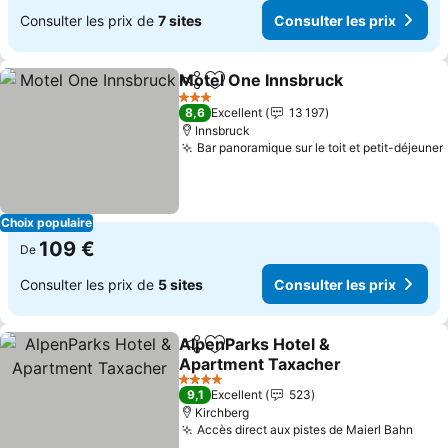
Consulter les prix de
7 sites
Consulter les prix
Motel One Innsbruck
Partager
Ajouter à mes favoris
Consu
3 Étoiles
8,6
Excellent
13 197
Innsbruck
Bar panoramique sur le toit et petit-déjeuner
Choix populaire
109 €
De
Consulter les prix de
5 sites
Consulter les prix
AlpenParks Hotel &
Partager
Ajouter à mes favoris
Apartment Taxacher
Consulter les prix
4 Étoiles
9,1
Excellent
523
Kirchberg
Accès direct aux pistes de Maierl Bahn
Cons