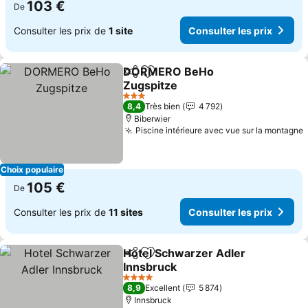
103 €
De
Consulter les prix de
1 site
Consulter les prix
DORMERO BeHo
Partager
Ajouter à mes favoris
Zugspitze
Consulter les prix
3 Étoiles
8,4
Très bien
4 792
Biberwier
Piscine intérieure avec vue sur la montagne
C
Choix populaire
105 €
De
Consulter les prix de
11 sites
Consulter les prix
Hotel Schwarzer Adler
Partager
Ajouter à mes favoris
Innsbruck
Consulter les prix
4 Étoiles
8,9
Excellent
5 874
Innsbruck