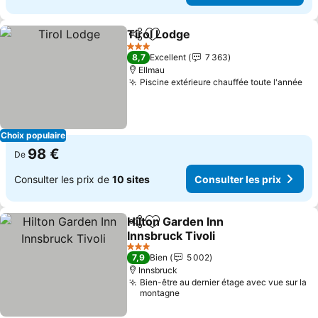
Tirol Lodge
Partager
Ajouter à mes favoris
Consulter les p
3 Étoiles
8,7
Excellent
7 363
Ellmau
Piscine extérieure chauffée toute l'année
Con
Choix populaire
98 €
De
Consulter les prix de
10 sites
Consulter les prix
Hilton Garden Inn
Partager
Ajouter à mes favoris
Innsbruck Tivoli
Consulter les prix
3 Étoiles
7,9
Bien
5 002
Innsbruck
Bien-être au dernier étage avec vue sur la
montagne