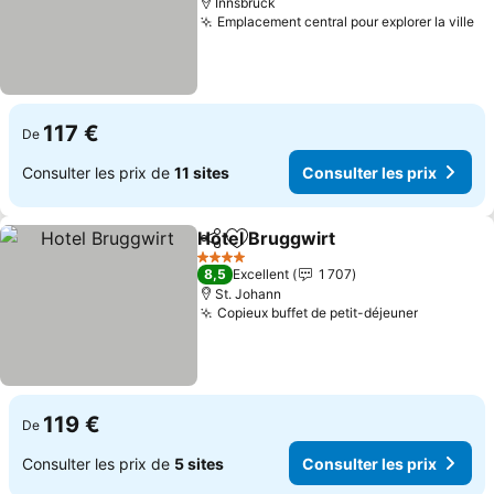
Innsbruck
Emplacement central pour explorer la ville
Co
117 €
De
Consulter les prix de
11 sites
Consulter les prix
Hotel Bruggwirt
Partager
Ajouter à mes favoris
Consulter 
4 Étoiles
8,5
Excellent
1 707
St. Johann
Copieux buffet de petit-déjeuner
Consulter
119 €
De
Consulter les prix de
5 sites
Consulter les prix