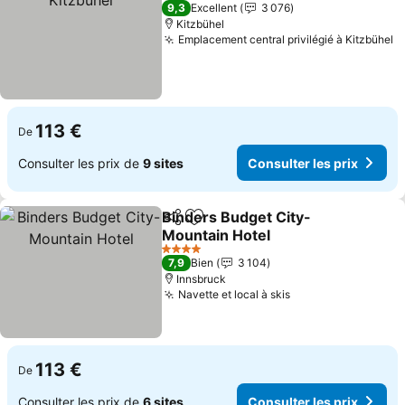
4 Étoiles
9,3
Excellent
3 076
Kitzbühel
Emplacement central privilégié à Kitzbühel
C
113 €
De
Consulter les prix de
9 sites
Consulter les prix
Binders Budget City-
Partager
Ajouter à mes favoris
Mountain Hotel
Consulter les prix
4 Étoiles
7,9
Bien
3 104
Innsbruck
Navette et local à skis
Consulter les pri
113 €
De
Consulter les prix de
6 sites
Consulter les prix