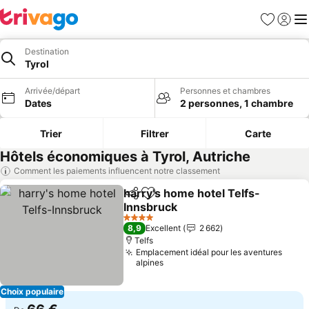
Favoris
Se con
Me
Destination
Tyrol
Arrivée/départ
Personnes et chambres
Dates
2 personnes, 1 chambre
Trier
Filtrer
Carte
Hôtels économiques à Tyrol, Autriche
Comment les paiements influencent notre classement
harry's home hotel Telfs-
Partager
Ajouter à mes favoris
Innsbruck
Consulter les prix
4 Étoiles
8,9
Excellent
2 662
Telfs
Emplacement idéal pour les aventures
alpines
Choix populaire