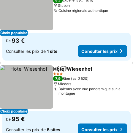
8,7
Excellent
879
Stuben
Cuisine régionale authentique
Consulter l
Choix populaire
93 €
De
Consulter les prix de
1 site
Consulter les prix
Hotel Wiesenhof
Partager
Ajouter à mes favoris
Consulter
3 Étoiles
7,9
Bien
2 520
Mieders
Balcons avec vue panoramique sur la
montagne
Choix populaire
95 €
De
Consulter les prix de
5 sites
Consulter les prix