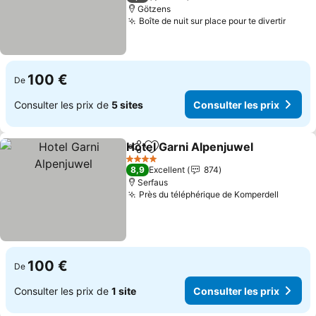
Götzens
Boîte de nuit sur place pour te divertir
Consu
100 €
De
Consulter les prix de
5 sites
Consulter les prix
Hotel Garni Alpenjuwel
Partager
Ajouter à mes favoris
Con
4 Étoiles
8,9
Excellent
874
Serfaus
Près du téléphérique de Komperdell
Consult
100 €
De
Consulter les prix de
1 site
Consulter les prix