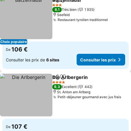
Batzenhäusl
Partager
Ajouter à mes favoris
Consulter les 
3 Étoiles
8,1
Très bien
1 935
Seefeld
Restaurant tyrolien traditionnel
Consulter 
Choix populaire
106 €
De
Consulter les prix de
6 sites
Consulter les prix
Die Arlbergerin
Partager
Ajouter à mes favoris
Consulter l
4 Étoiles
9,3
Excellent
442
St. Anton am Arlberg
Petit-déjeuner gourmand avec jus frais
Cons
107 €
De