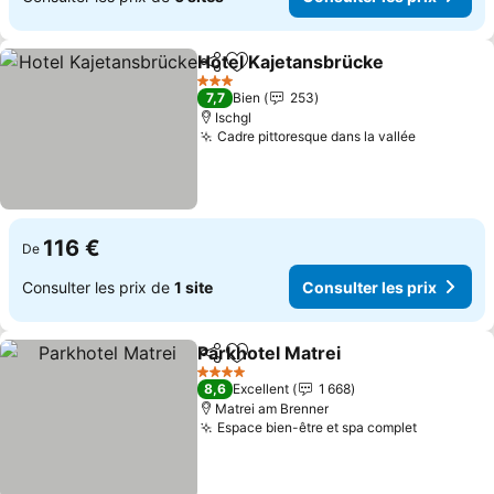
Hotel Kajetansbrücke
Partager
Ajouter à mes favoris
Cons
3 Étoiles
7,7
Bien
253
Ischgl
Cadre pittoresque dans la vallée
Consulter
116 €
De
Consulter les prix de
1 site
Consulter les prix
Parkhotel Matrei
Partager
Ajouter à mes favoris
Consulter 
4 Étoiles
8,6
Excellent
1 668
Matrei am Brenner
Espace bien-être et spa complet
Consulter