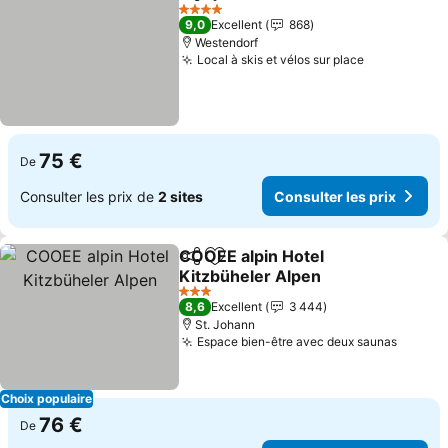
Partager
Ajouter à mes favoris
Consulter l
4 Étoiles
9,0
Excellent
868
Westendorf
Local à skis et vélos sur place
Consulter l
75 €
De
Consulter les prix de
2 sites
Consulter les prix
COOEE alpin Hotel
Partager
Ajouter à mes favoris
Kitzbüheler Alpen
Consulter les prix
3 Étoiles
8,6
Excellent
3 444
St. Johann
Espace bien-être avec deux saunas
Consult
Choix populaire
76 €
De