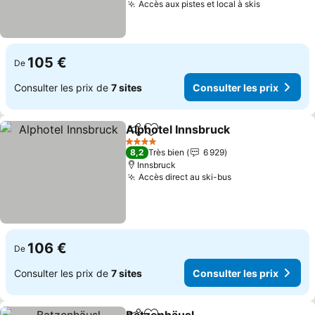
Accès aux pistes et local à skis
Consulter 
105 €
De
Consulter les prix de
7 sites
Consulter les prix
Alphotel Innsbruck
Partager
Ajouter à mes favoris
Consult
4 Étoiles
8,2
Très bien
6 929
Innsbruck
Accès direct au ski-bus
Consulter les pr
106 €
De
Consulter les prix de
7 sites
Consulter les prix