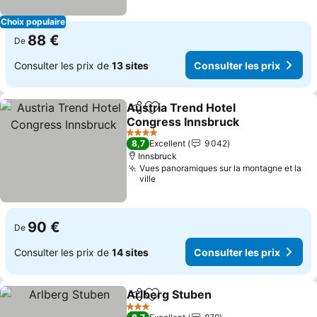
Choix populaire
88 €
De
Consulter les prix de
13 sites
Consulter les prix
Austria Trend Hotel
Partager
Ajouter à mes favoris
Congress Innsbruck
Consulter les prix
4 Étoiles
8,7
Excellent
9 042
Innsbruck
Vues panoramiques sur la montagne et la
ville
90 €
De
Consulter les prix de
14 sites
Consulter les prix
Arlberg Stuben
Partager
Ajouter à mes favoris
Consulter l
3 Étoiles