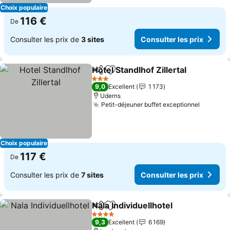
Choix populaire
116 €
De
Consulter les prix de
3 sites
Consulter les prix
Hotel Standlhof Zillertal
Partager
Ajouter à mes favoris
Co
3 Étoiles
9,0
Excellent
1 173
Uderns
Petit-déjeuner buffet exceptionnel
Consulte
Choix populaire
117 €
De
Consulter les prix de
7 sites
Consulter les prix
Nala Individuellhotel
Partager
Ajouter à mes favoris
Consul
4 Étoiles
9,3
Excellent
6 169