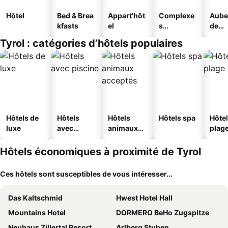
Hôtel
Bed & Brea
Appart'hôt
Complexe
Aube
kfasts
el
s
de
touristique
jeun
Tyrol : catégories d’hôtels populaires
s
Hôtels de
Hôtels
Hôtels
Hôtels spa
Hôtel
luxe
avec
animaux
plag
piscine
acceptés
Hôtels économiques à proximité de Tyrol
Ces hôtels sont susceptibles de vous intéresser...
Das Kaltschmid
Hwest Hotel Hall
Mountains Hotel
DORMERO BeHo Zugspitze
Neuhaus Zillertal Resort
Arlberg Stuben