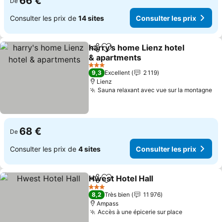
66 €
De
Consulter les prix de
14 sites
Consulter les prix
harry's home Lienz hotel
Partager
Ajouter à mes favoris
& apartments
Consulter les prix
3 Étoiles
9,3
Excellent
2 119
Lienz
Sauna relaxant avec vue sur la montagne
Co
68 €
De
Consulter les prix de
4 sites
Consulter les prix
Hwest Hotel Hall
Partager
Ajouter à mes favoris
Consulter 
3 Étoiles
8,2
Très bien
11 976
Ampass
Accès à une épicerie sur place
Consulter 