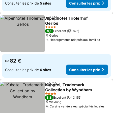
Consulter les prix de
5 sites
Consulter les prix
Alpenhotel Tirolerhof
Partager
Ajouter à mes favoris
Gerlos
Consulter les prix
4 Étoiles
9,1
Excellent
876
Gerlos
Hébergements adaptés aux familles
Consult
82 €
De
Consulter les prix de
6 sites
Consulter les prix
Kuhotel, Trademark
Partager
Ajouter à mes favoris
Collection by Wyndham
Consulter les prix
4 Étoiles
8,8
Excellent
3 155
Waidring
Cuisine variée avec spécialités locales
Cons