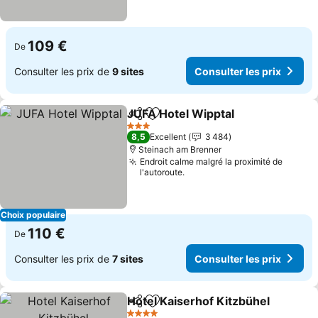
109 €
De
Consulter les prix de
9 sites
Consulter les prix
JUFA Hotel Wipptal
Partager
Ajouter à mes favoris
Consult
3 Étoiles
8,5
Excellent
3 484
Steinach am Brenner
Endroit calme malgré la proximité de
l'autoroute.
Choix populaire
110 €
De
Consulter les prix de
7 sites
Consulter les prix
Hotel Kaiserhof Kitzbühel
Partager
Ajouter à mes favoris