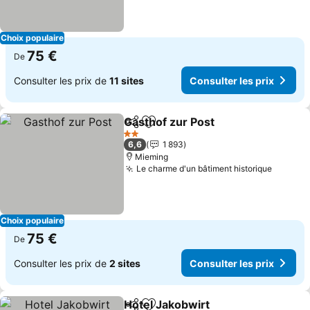
Choix populaire
75 €
De
Consulter les prix de
11 sites
Consulter les prix
Gasthof zur Post
Partager
Ajouter à mes favoris
Consulter 
2 Étoiles
6,6
1 893
Mieming
Le charme d'un bâtiment historique
Consult
Choix populaire
75 €
De
Consulter les prix de
2 sites
Consulter les prix
Hotel Jakobwirt