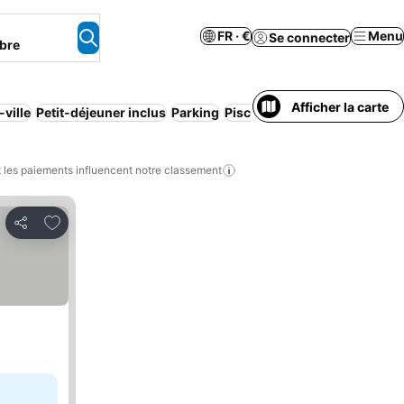
FR · €
Menu
Se connecter
bre
Afficher la carte
-ville
Petit-déjeuner inclus
Parking
Piscine
Appart'hôtel
Climati
les paiements influencent notre classement
Ajouter à mes favoris
Partager