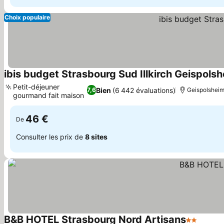
Choix populaire
ibis budget Strasbourg Sud Illkirch Geispols
Petit-déjeuner
Bien
(6 442 évaluations)
7,6
Geispolsheim,
gourmand fait maison
46 €
De
Consulter les prix de
8 sites
B&B HOTEL Strasbourg Nord Artisans