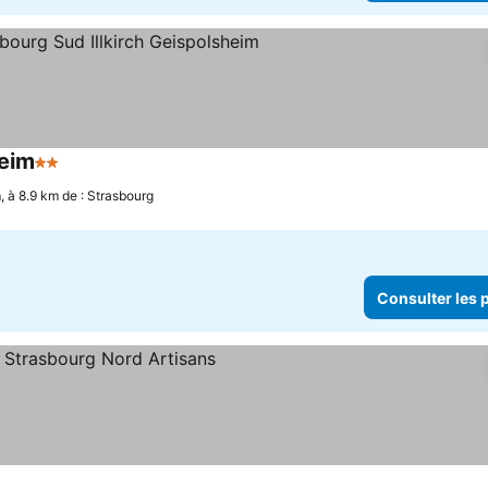
heim
2 Étoiles
 à 8.9 km de : Strasbourg
Consulter les p