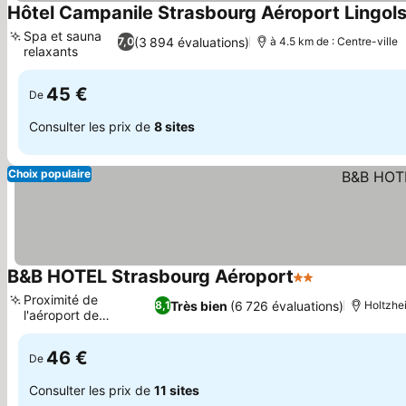
Hôtel Campanile Strasbourg Aéroport Lingol
Spa et sauna
(3 894 évaluations)
7,0
à 4.5 km de : Centre-ville
relaxants
45 €
De
Consulter les prix de
8 sites
Choix populaire
B&B HOTEL Strasbourg Aéroport
2 Étoiles
Proximité de
Très bien
(6 726 évaluations)
8,1
Holtzhei
l'aéroport de
Strasbourg
46 €
De
Consulter les prix de
11 sites