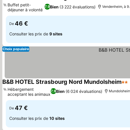
2 Étoiles
Buffet petit-
Bien
(3 222 évaluations)
7,9
Vendenheim, à 9.
déjeuner à volonté
46 €
De
Consulter les prix de
9 sites
Choix populaire
B&B HOTEL Strasbourg Nord Mundolsheim
2 Ét
Hébergement
Bien
(6 024 évaluations)
7,9
Mundolsheim,
acceptant les animaux
47 €
De
Consulter les prix de
10 sites