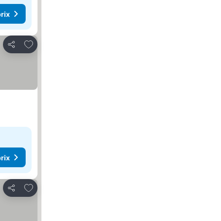
rix
Ajouter à mes favoris
Partager
rix
Ajouter à mes favoris
Partager