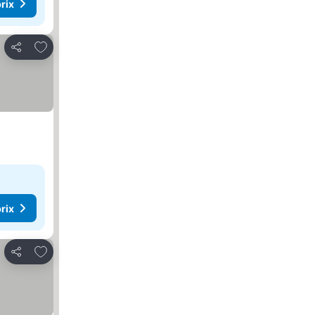
rix
Ajouter à mes favoris
Partager
rix
Ajouter à mes favoris
Partager