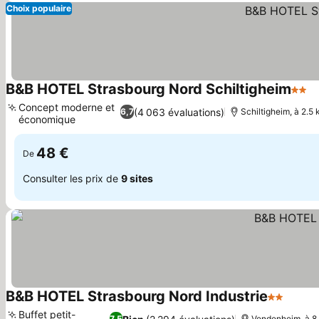
Choix populaire
B&B HOTEL Strasbourg Nord Schiltigheim
2 Éto
Concept moderne et
(4 063 évaluations)
6,7
Schiltigheim, à 2.5
économique
48 €
De
Consulter les prix de
9 sites
B&B HOTEL Strasbourg Nord Industrie
2 Étoiles
Buffet petit-
7,5
Vendenheim, à 8.