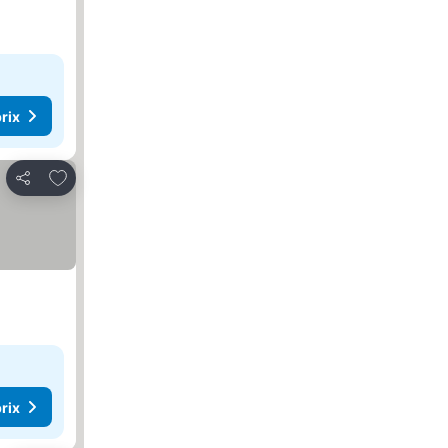
rix
Ajouter à mes favoris
Partager
rix