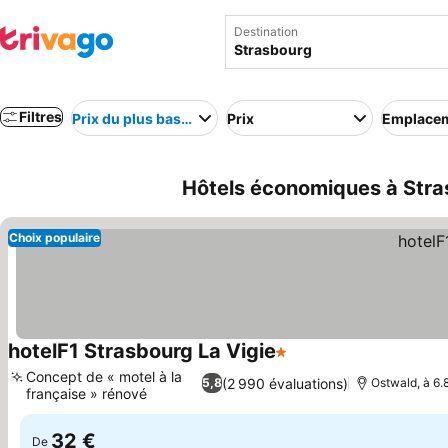
Destination
Filtres
Prix du plus bas au plus élevé
Prix
Emplace
Hôtels économiques à Stra
Choix populaire
hotelF1 Strasbourg La Vigie
1 Étoiles
Concept de « motel à la
(2 990 évaluations)
5,8
Ostwald, à 6.
française » rénové
32 €
De