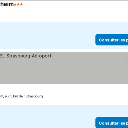
sheim
3 Étoiles
Consulter les p
m, à 7.5 km de : Strasbourg
Consulter les p