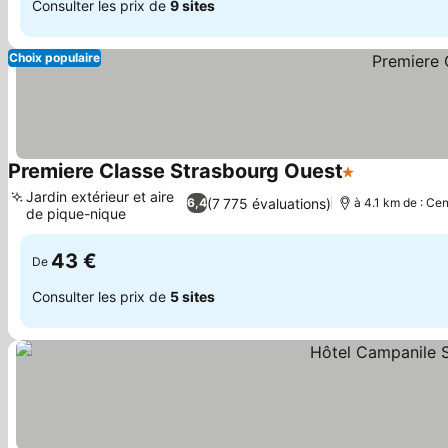
Consulter les prix de
9 sites
Choix populaire
Premiere Classe Strasbourg Ouest
1 Étoiles
Jardin extérieur et aire
(7 775 évaluations)
6,4
à 4.1 km de : Cen
de pique-nique
43 €
De
Consulter les prix de
5 sites