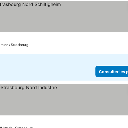
iles
 km de : Strasbourg
Consulter les p
8 km de : Strasbourg