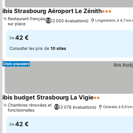
ibis Strasbourg Aéroport Le Zénith
3 Étoiles
Restaurant français
(2 050 évaluations)
7,0
Lingolsheim, à 4.7 km 
sur place
42 €
De
Consulter les prix de
10 sites
Choix populaire
ibis budget Strasbourg La Vigie
2 Étoiles
Chambres rénovées et
(3 078 évaluations)
7,1
Ostwald, à 6.9 km
fonctionnelles
42 €
De