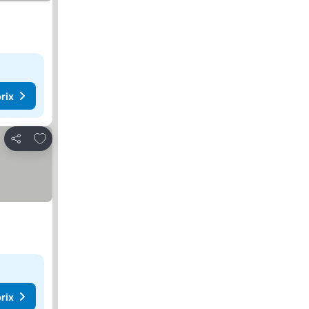
rix
Ajouter à mes favoris
Partager
rix