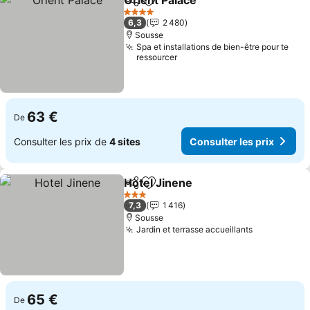
Orient Palace
Partager
Ajouter à mes favoris
Consulter les
4 Étoiles
6,3
2 480
Sousse
Spa et installations de bien-être pour te
ressourcer
63 €
De
Consulter les prix de
4 sites
Consulter les prix
Hotel Jinene
Partager
Ajouter à mes favoris
Consulter les 
3 Étoiles
7,3
1 416
Sousse
Jardin et terrasse accueillants
Consulter l
65 €
De