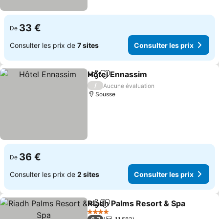
33 €
De
Consulter les prix de
7 sites
Consulter les prix
Hôtel Ennassim
Partager
Ajouter à mes favoris
Consulter l
/
Aucune évaluation
Sousse
36 €
De
Consulter les prix de
2 sites
Consulter les prix
Riadh Palms Resort & Spa
Partager
Ajouter à mes favoris
4 Étoiles