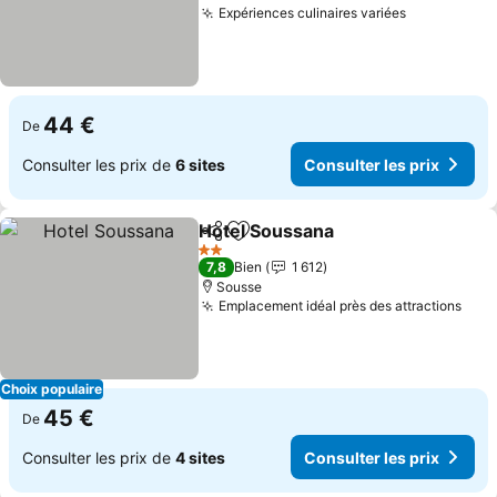
Expériences culinaires variées
Consulter l
44 €
De
Consulter les prix de
6 sites
Consulter les prix
Hotel Soussana
Partager
Ajouter à mes favoris
Consulter l
2 Étoiles
7,8
Bien
1 612
Sousse
Emplacement idéal près des attractions
Cons
Choix populaire
45 €
De
Consulter les prix de
4 sites
Consulter les prix