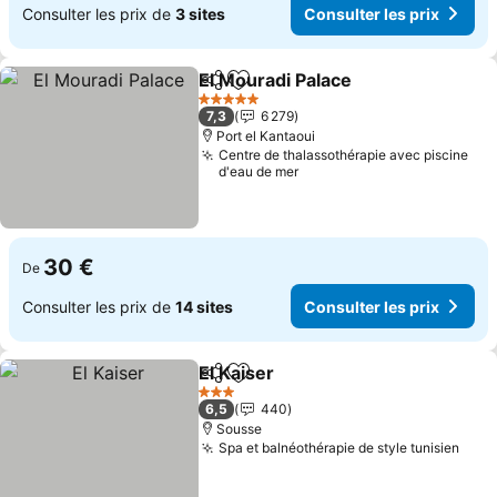
Consulter les prix de
3 sites
Consulter les prix
El Mouradi Palace
Partager
Ajouter à mes favoris
Consulter
5 Étoiles
7,3
6 279
Port el Kantaoui
Centre de thalassothérapie avec piscine
d'eau de mer
30 €
De
Consulter les prix de
14 sites
Consulter les prix
El Kaiser
Partager
Ajouter à mes favoris
Consulter les prix
3 Étoiles
6,5
440
Sousse
Spa et balnéothérapie de style tunisien
Cons