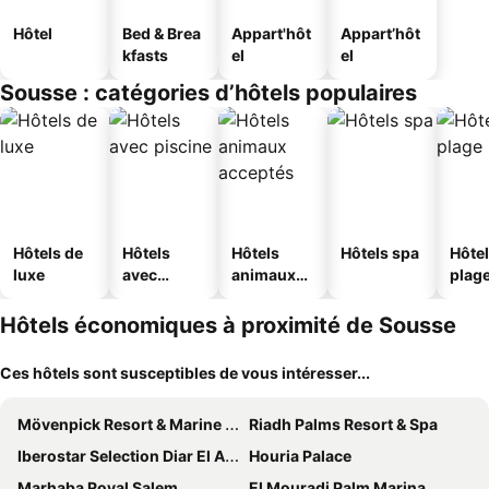
Hôtel
Bed & Brea
Appart'hôt
Appart’hôt
kfasts
el
el
Sousse : catégories d’hôtels populaires
Hôtels de
Hôtels
Hôtels
Hôtels spa
Hôtel
luxe
avec
animaux
plag
piscine
acceptés
Hôtels économiques à proximité de Sousse
Ces hôtels sont susceptibles de vous intéresser...
Mövenpick Resort & Marine Spa Sousse
Riadh Palms Resort & Spa
Iberostar Selection Diar El Andalous
Houria Palace
Marhaba Royal Salem
El Mouradi Palm Marina