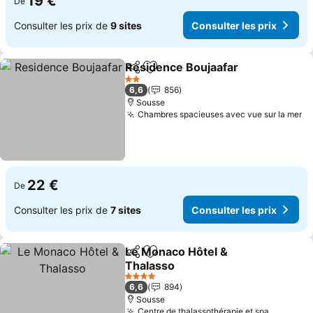
19 €
De
Consulter les prix de
9 sites
Consulter les prix
Residence Boujaafar
Partager
Ajouter à mes favoris
Consu
2 Étoiles
6,6
856
Sousse
Chambres spacieuses avec vue sur la mer
Co
22 €
De
Consulter les prix de
7 sites
Consulter les prix
Le Monaco Hôtel &
Partager
Ajouter à mes favoris
Thalasso
Consulter les prix
4 Étoiles
6,6
894
Sousse
Centre de thalassothérapie et spa