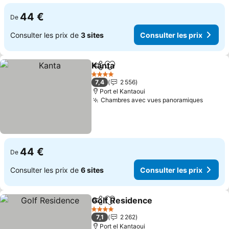
44 €
De
Consulter les prix de
3 sites
Consulter les prix
Kanta
Partager
Ajouter à mes favoris
Consulter les prix
4 Étoiles
7,4
2 556
Port el Kantaoui
Chambres avec vues panoramiques
Consult
44 €
De
Consulter les prix de
6 sites
Consulter les prix
Golf Residence
Partager
Ajouter à mes favoris
Consulter l
4 Étoiles
7,1
2 262
Port el Kantaoui