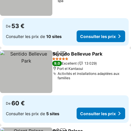
spa
53 €
De
Consulter les prix de
10 sites
Consulter les prix
Sentido Bellevue Park
Partager
Ajouter à mes favoris
Cons
5 Étoiles
9,0
Excellent
13 029
Port el Kantaoui
Activités et installations adaptées aux
familles
60 €
De
Consulter les prix de
5 sites
Consulter les prix