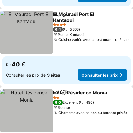
El Mouradi Port El
Partager
Ajouter à mes favoris
Kantaoui
Consulter les prix
4 Étoiles
6,4
5 868
Port el Kantaoui
Cuisine variée avec 4 restaurants et 5 bars
C
40 €
De
Consulter les prix de
9 sites
Consulter les prix
Hôtel Résidence Monia
Partager
Ajouter à mes favoris
Con
2 Étoiles
8,6
Excellent
490
Sousse
Chambres avec balcon ou terrasse privés
Co