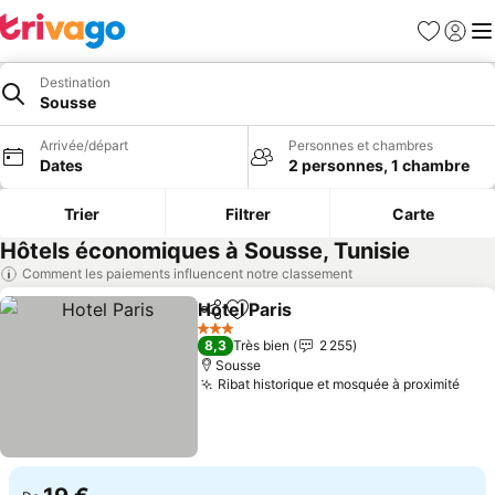
Favoris
Se con
Me
Destination
Sousse
Arrivée/départ
Personnes et chambres
Dates
2 personnes, 1 chambre
Trier
Filtrer
Carte
Hôtels économiques à Sousse, Tunisie
Comment les paiements influencent notre classement
Hotel Paris
Partager
Ajouter à mes favoris
Consulter les pr
3 Étoiles
8,3
Très bien
2 255
Sousse
Ribat historique et mosquée à proximité
Cons