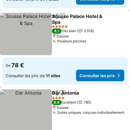
Sousse Palace Hotel &
Partager
Ajouter à mes favoris
Spa
Consulter les prix
5 Étoiles
8,1
Très bien
3 518
Sousse
Plusieurs piscines
Consulter les prix
78 €
De
Consulter les prix de
11 sites
Consulter les prix
Dar Antonia
Partager
Ajouter à mes favoris
Consulter les p
4 Étoiles
8,8
Excellent
785
Sousse
Suites uniques, conçues individuellement
Co