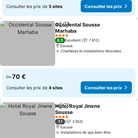
Consulter les prix de
5 sites
Consulter les prix
Occidental Sousse
Partager
Ajouter à mes favoris
Marhaba
Consulter les prix
4 Étoiles
8,5
Excellent
7 812
Sousse
Chambres et installations rénovées
Consult
70 €
De
Consulter les prix de
4 sites
Consulter les prix
Hotel Royal Jinene
Partager
Ajouter à mes favoris
Sousse
Consulter les prix
4 Étoiles
7,1
2 952
Sousse
Installations de spa bien-être
Consulter le