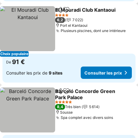
El Mouradi Club Kantaoui
Partager
Ajouter à mes favoris
C
4 Étoiles
6,2
7 022
Port el Kantaoui
Plusieurs piscines, dont une intérieure
Consu
Choix populaire
91 €
De
Consulter les prix de
9 sites
Consulter les prix
Barceló Concorde Green
Partager
Ajouter à mes favoris
Park Palace
Consulter les prix
5 Étoiles
8,4
Très bien
5 614
Sousse
Spa complet avec divers soins
Consulter l