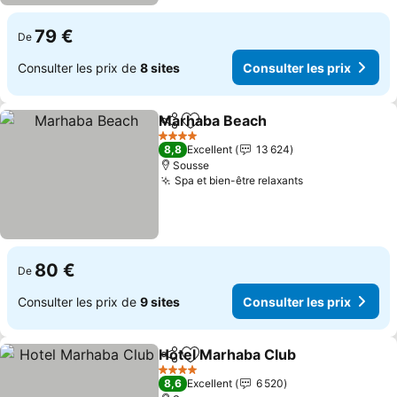
79 €
De
Consulter les prix de
8 sites
Consulter les prix
Marhaba Beach
Partager
Ajouter à mes favoris
Consulter l
4 Étoiles
8,8
Excellent
13 624
Sousse
Spa et bien-être relaxants
Consulter les 
80 €
De
Consulter les prix de
9 sites
Consulter les prix
Hotel Marhaba Club
Partager
Ajouter à mes favoris
Consul
4 Étoiles
8,6
Excellent
6 520