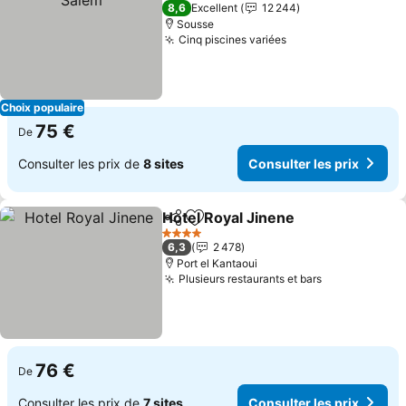
4 Étoiles
8,6
Excellent
12 244
Sousse
Cinq piscines variées
Consulter les pri
Choix populaire
75 €
De
Consulter les prix de
8 sites
Consulter les prix
Hotel Royal Jinene
Partager
Ajouter à mes favoris
Consulte
4 Étoiles
6,3
2 478
Port el Kantaoui
Plusieurs restaurants et bars
Consulter le
76 €
De
Consulter les prix de
7 sites
Consulter les prix