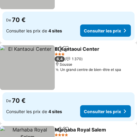
70 €
De
Consulter les prix de
4 sites
Consulter les prix
El Kantaoui Center
Partager
Ajouter à mes favoris
Consulte
3 Étoiles
6,4
1 370
Sousse
Un grand centre de bien-être et spa
Consult
70 €
De
Consulter les prix de
4 sites
Consulter les prix
Marhaba Royal Salem
Partager
Ajouter à mes favoris
Consu