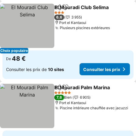
El Mouradi Club Selima
Partager
Ajouter à mes favoris
Con
3 Étoiles
6,6
3 955
Port el Kantaoui
Plusieurs piscines extérieures
Consulter l
Choix populaire
48 €
De
Consulter les prix de
10 sites
Consulter les prix
El Mouradi Palm Marina
Partager
Ajouter à mes favoris
Con
5 Étoiles
7,8
Bien
6 905
Port el Kantaoui
Piscine intérieure chauffée avec jacuzzi
Con