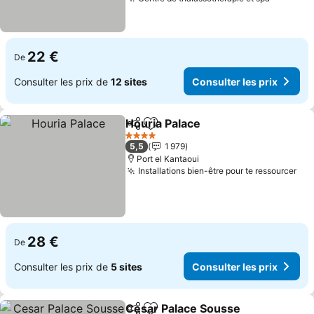
Consulte
22 €
De
Consulter les prix de
12 sites
Consulter les prix
Houria Palace
Partager
Ajouter à mes favoris
Consulter les
4 Étoiles
5,5
1 979
Port el Kantaoui
Installations bien-être pour te ressourcer
Con
28 €
De
Consulter les prix de
5 sites
Consulter les prix
Cesar Palace Sousse