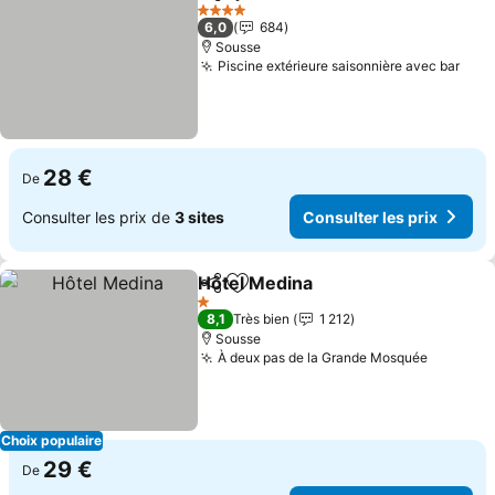
Partager
Ajouter à mes favoris
Consu
4 Étoiles
6,0
684
Sousse
Piscine extérieure saisonnière avec bar
Cons
28 €
De
Consulter les prix de
3 sites
Consulter les prix
Hôtel Medina
Partager
Ajouter à mes favoris
Consulter les
1 Étoiles
8,1
Très bien
1 212
Sousse
À deux pas de la Grande Mosquée
Consulte
Choix populaire
29 €
De