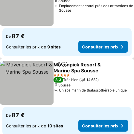
Sousse
Emplacement central près des attractions de
Sousse
87 €
De
Consulter les prix de
9 sites
Consulter les prix
Mövenpick Resort &
Partager
Ajouter à mes favoris
Marine Spa Sousse
Consulter les prix
5 Étoiles
8,3
Très bien
14 682
Sousse
Un spa marin de thalassothérapie unique
Con
87 €
De
Consulter les prix de
10 sites
Consulter les prix