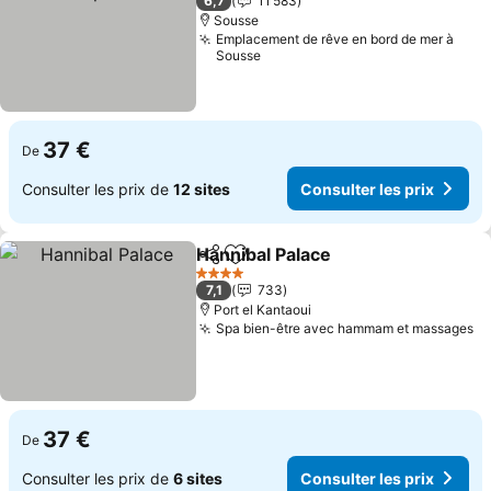
6,7
11 583
Sousse
Emplacement de rêve en bord de mer à
Sousse
37 €
De
Consulter les prix de
12 sites
Consulter les prix
Hannibal Palace
Partager
Ajouter à mes favoris
Consulter l
4 Étoiles
7,1
733
Port el Kantaoui
Spa bien-être avec hammam et massages
Co
37 €
De
Consulter les prix de
6 sites
Consulter les prix