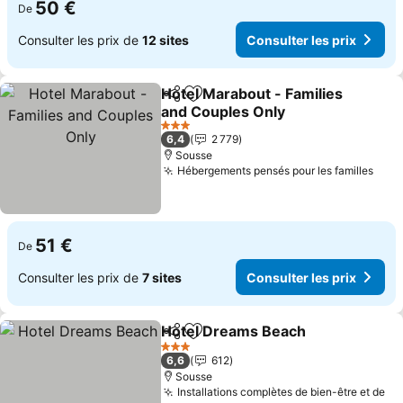
50 €
De
Consulter les prix de
12 sites
Consulter les prix
Hotel Marabout - Families
Partager
Ajouter à mes favoris
and Couples Only
Consulter les prix
3 Étoiles
6,4
2 779
Sousse
Hébergements pensés pour les familles
Cons
51 €
De
Consulter les prix de
7 sites
Consulter les prix
Hotel Dreams Beach
Partager
Ajouter à mes favoris
Consul
3 Étoiles
6,6
612
Sousse
Installations complètes de bien-être et de