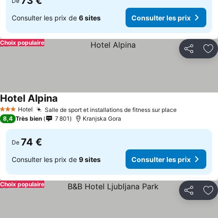
73 €
De
Consulter les prix de
6 sites
Consulter les prix
Choix populaire
Partager
Aj
Hotel Alpina
Consulter les prix
Hotel
Salle de sport et installations de fitness sur place
Consulter l
3 Étoiles
8,4
Très bien
7 801
Kranjska Gora
74 €
De
Consulter les prix de
9 sites
Consulter les prix
Choix populaire
Partager
Aj