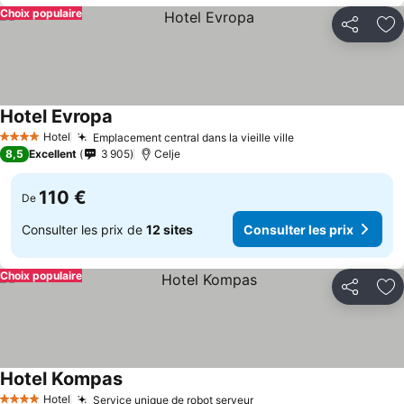
Choix populaire
Partager
Aj
Hotel Evropa
Consulter les prix
Hotel
Emplacement central dans la vieille ville
Consulter les pr
4 Étoiles
8,5
Excellent
3 905
Celje
110 €
De
Consulter les prix de
12 sites
Consulter les prix
Choix populaire
Partager
Aj
Hotel Kompas
Consulter les prix
Hotel
Service unique de robot serveur
Consulter les prix