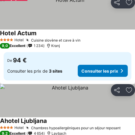
Partager
Aj
Hotel Actum
Consulter les prix
Hotel
Cuisine slovène et cave à vin
Consulter les prix
4 Étoiles
9,0
Excellent
1 234
Kranj
94 €
De
Consulter les prix de
3 sites
Consulter les prix
Partager
Aj
Ahotel Ljubljana
Consulter les prix
Hotel
Chambres hypoallergéniques pour un séjour reposant
Consul
4 Étoiles
9,2
Excellent
4 654
Laybach