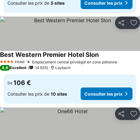
Consulter les prix de
5 sites
Consulter les prix
Partager
Aj
Best Western Premier Hotel Slon
Consulter les prix
Hotel
Emplacement central privilégié en zone piétonne
Consulter 
4 Étoiles
8,6
Excellent
14 935
Laybach
106 €
De
Consulter les prix de
10 sites
Consulter les prix
Partager
Aj