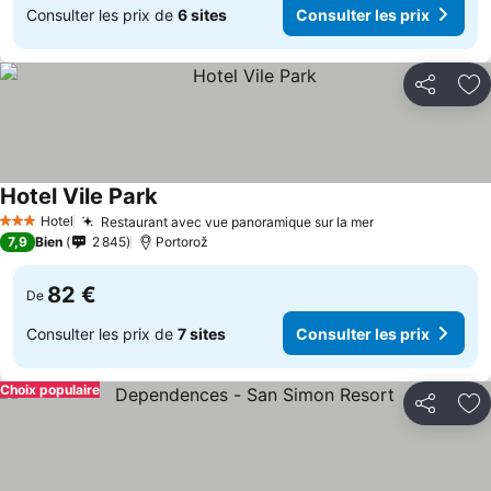
Consulter les prix de
6 sites
Consulter les prix
Partager
Aj
Hotel Vile Park
Consulter les prix
Hotel
Restaurant avec vue panoramique sur la mer
Consulter les 
3 Étoiles
7,9
Bien
2 845
Portorož
82 €
De
Consulter les prix de
7 sites
Consulter les prix
Choix populaire
Partager
Aj