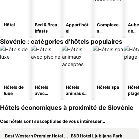
Hôtel
Bed & Brea
Appart'hôt
Complexe
Aube
kfasts
el
s
de
touristique
jeun
Slovénie : catégories d’hôtels populaires
s
Hôtels de
Hôtels
Hôtels
Hôtels spa
Hôtel
luxe
avec
animaux
plag
piscine
acceptés
Hôtels économiques à proximité de Slovénie
Ces hôtels sont susceptibles de vous intéresser...
Best Western Premier Hotel Slon
B&B Hotel Ljubljana Park