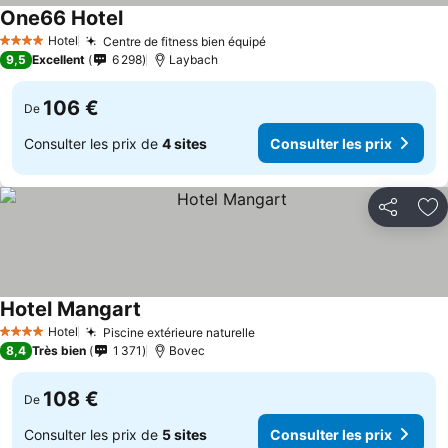
One66 Hotel
Consulter les prix
Hotel
Centre de fitness bien équipé
Consulter les prix
4 Étoiles
9,5
Excellent
6 298
Laybach
106 €
De
Consulter les prix de
4 sites
Consulter les prix
Partager
Aj
Hotel Mangart
Consulter les prix
Hotel
Piscine extérieure naturelle
Consulter les prix
4 Étoiles
8,4
Très bien
1 371
Bovec
108 €
De
Consulter les prix de
5 sites
Consulter les prix