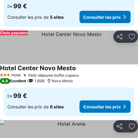
99 €
De
Consulter les prix de
5 sites
Consulter les prix
Choix populaire
Partager
Aj
Hotel Center Novo Mesto
Consulter les prix
Hotel
Petit-déjeuner buffet copieux
Consulter les prix
3 Étoiles
8,8
Excellent
1 658
Novo Mesto
99 €
De
Consulter les prix de
6 sites
Consulter les prix
Partager
Aj