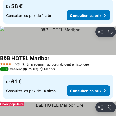
58 €
De
Consulter les prix de
1 site
Consulter les prix
Partager
Aj
B&B HOTEL Maribor
Consulter les prix
Hotel
Emplacement au cœur du centre historique
Consulter les 
4 Étoiles
9,0
Excellent
2 863
Maribor
61 €
De
Consulter les prix de
10 sites
Consulter les prix
Choix populaire
Partager
Aj