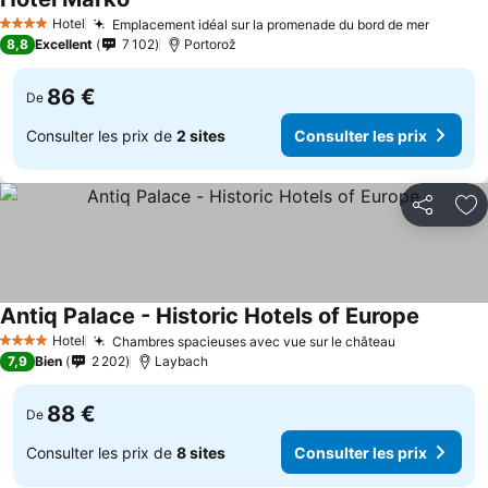
Consulter les prix
Hotel
Emplacement idéal sur la promenade du bord de mer
Consult
4 Étoiles
8,8
Excellent
7 102
Portorož
86 €
De
Consulter les prix de
2 sites
Consulter les prix
Partager
Aj
Antiq Palace - Historic Hotels of Europe
Consulte
Hotel
Chambres spacieuses avec vue sur le château
Consulter l
4 Étoiles
7,9
Bien
2 202
Laybach
88 €
De
Consulter les prix de
8 sites
Consulter les prix