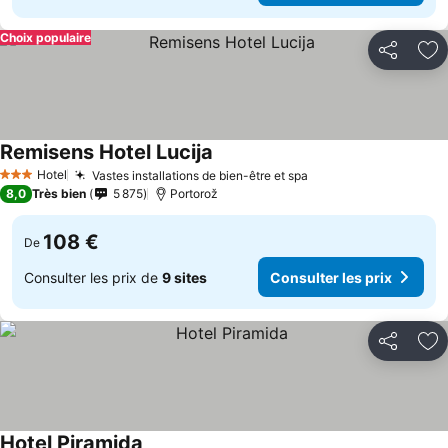
Choix populaire
Partager
Aj
Remisens Hotel Lucija
Consulter les prix
Hotel
Vastes installations de bien-être et spa
Consulter les prix
3 Étoiles
8,0
Très bien
5 875
Portorož
108 €
De
Consulter les prix de
9 sites
Consulter les prix
Partager
Aj
Hotel Piramida