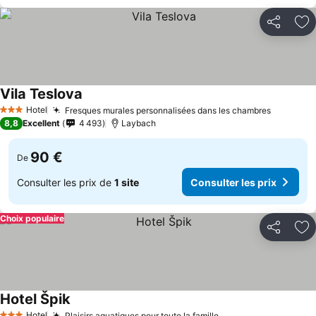
Partager
Aj
Vila Teslova
Consulter les prix
Hotel
Fresques murales personnalisées dans les chambres
Consulte
3 Étoiles
8,8
Excellent
4 493
Laybach
90 €
De
Consulter les prix de
1 site
Consulter les prix
Choix populaire
Partager
Aj
Hotel Špik
Consulter les prix
Hotel
Plaisirs aquatiques pour toute la famille