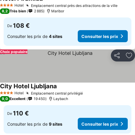
Consulter les prix
Hotel
Emplacement central près des attractions de la ville
Consult
4 Étoiles
8,2
Très bien
2 885
Maribor
108 €
De
Consulter les prix de
4 sites
Consulter les prix
Choix populaire
Partager
Aj
City Hotel Ljubljana
Consulter les prix
Hotel
Emplacement central privilégié
Consulter les prix
4 Étoiles
9,0
Excellent
19 450
Laybach
110 €
De
Consulter les prix de
9 sites
Consulter les prix