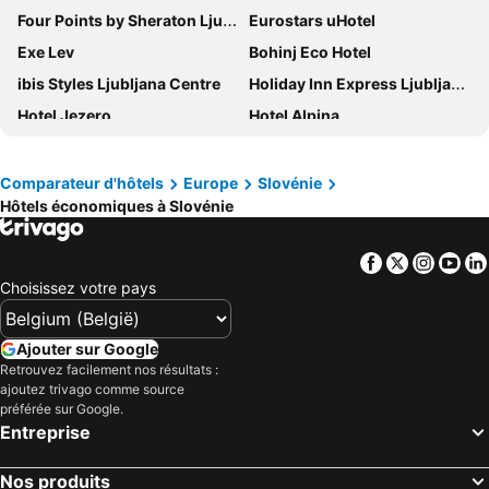
Four Points by Sheraton Ljubljana Mons
Eurostars uHotel
Exe Lev
Bohinj Eco Hotel
ibis Styles Ljubljana Centre
Holiday Inn Express Ljubljana by IHG
Hotel Jezero
Hotel Alpina
B&B HOTEL Maribor
Hotel Savica
Terme Olimia - Wellness Hotel Sotelia
Occidental Ljubljana
Comparateur d'hôtels
Europe
Slovénie
Hôtels économiques à Slovénie
Hotel Histrion
The Hotel Ljubljana
DoubleTree by Hilton Ljubljana
Hotel Emonec
Facebook
Twitter
Insta
Yo
Hotel Lovec
Intercontinental Hotels Ljubljana By Ihg
Choisissez votre pays
M Hotel
Grand Hotel Union Eurostars
Hotel Triglav Bled
Hotel Kompas
Ajouter sur Google
Grand Hotel Bernardin
Remisens Hotel Lucija
Retrouvez facilement nos résultats :
ajoutez trivago comme source
Hotel Alp
Hotel Kranjska Gora
préférée sur Google.
Entreprise
Dependences - San Simon Resort
Hotel Riviera - LifeClass Hotels & Spa, Portorož
Hotel Meksiko
Hotel Gasperin Bohinj
Nos produits