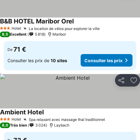
B&B HOTEL Maribor Orel
Consulter les prix
Hotel
La location de vélos pour explorer la ville
Consulter les pri
3 Étoiles
8,5
Excellent
5 818
Maribor
71 €
De
Consulter les prix de
10 sites
Consulter les prix
Partager
Aj
Ambient Hotel
Consulter les prix
Hotel
Spa relaxant avec massage thaï traditionnel
Consulter les p
3 Étoiles
8,0
Très bien
3 024
Laybach