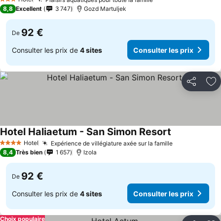
Consulter les prix
3 Étoiles
8,8
Excellent
3 747
Gozd Martuljek
92 €
De
Consulter les prix de
4 sites
Consulter les prix
Partager
Aj
Hotel Haliaetum - San Simon Resort
Consulter les
Hotel
Expérience de villégiature axée sur la famille
Consulter les
4 Étoiles
8,4
Très bien
1 657
Izola
92 €
De
Consulter les prix de
4 sites
Consulter les prix
Choix populaire