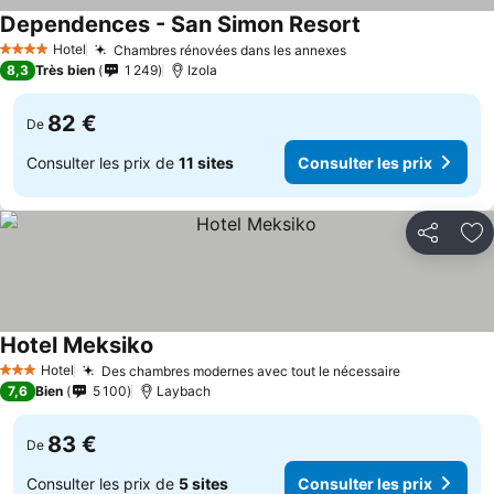
Dependences - San Simon Resort
Consulter les pr
Hotel
Chambres rénovées dans les annexes
Consulter les prix
4 Étoiles
8,3
Très bien
1 249
Izola
82 €
De
Consulter les prix de
11 sites
Consulter les prix
Partager
Aj
Hotel Meksiko
Consulter les prix
Hotel
Des chambres modernes avec tout le nécessaire
Consulter l
3 Étoiles
7,6
Bien
5 100
Laybach
83 €
De
Consulter les prix de
5 sites
Consulter les prix