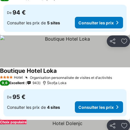
94 €
De
Consulter les prix de
5 sites
Consulter les prix
Partager
Aj
Boutique Hotel Loka
Consulter les prix
Hotel
Organisation personnalisée de visites et d'activités
Consulte
4 Étoiles
9,6
Excellent
943
Škofja Loka
95 €
De
Consulter les prix de
4 sites
Consulter les prix
Choix populaire
Partager
Aj