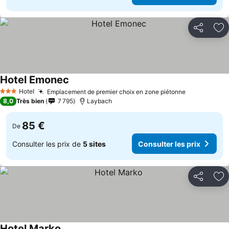
Partager
Aj
Hotel Emonec
Consulter les prix
Hotel
Emplacement de premier choix en zone piétonne
Consulter l
3 Étoiles
8,0
Très bien
7 795
Laybach
85 €
De
Consulter les prix de
5 sites
Consulter les prix
Partager
Aj
Hotel Marko