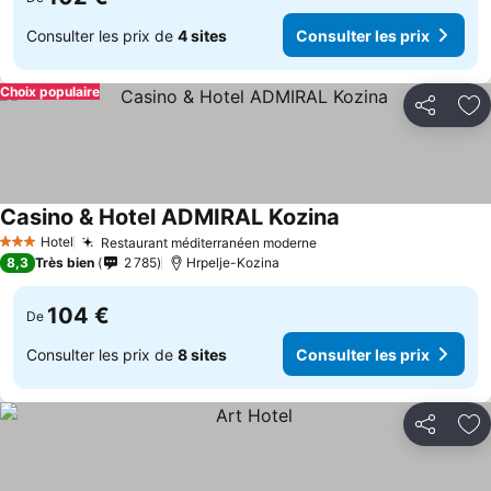
Consulter les prix de
4 sites
Consulter les prix
Choix populaire
Partager
Aj
Casino & Hotel ADMIRAL Kozina
Consulter les prix
Hotel
Restaurant méditerranéen moderne
Consulter les prix
3 Étoiles
8,3
Très bien
2 785
Hrpelje-Kozina
104 €
De
Consulter les prix de
8 sites
Consulter les prix
Partager
Aj