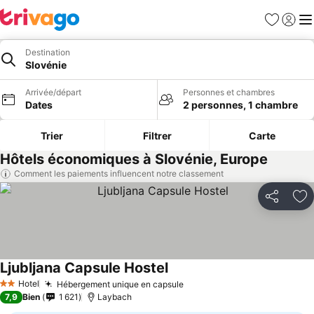
Favoris
Se con
Me
Destination
Slovénie
Arrivée/départ
Personnes et chambres
Dates
2 personnes, 1 chambre
Trier
Filtrer
Carte
Hôtels économiques à Slovénie, Europe
Comment les paiements influencent notre classement
Partager
Aj
Ljubljana Capsule Hostel
Consulter les prix
Hotel
Hébergement unique en capsule
Consulter les prix
2 Étoiles
7,9
Bien
1 621
Laybach