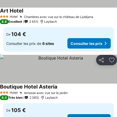
Art Hotel
Consulter les prix
Hotel
Chambres avec vue sur le château de Ljubljana
Consulter le
3 Étoiles
8,8
Excellent
2 451
Laybach
104 €
De
Consulter les prix de
6 sites
Consulter les prix
Partager
Aj
Boutique Hotel Asteria
Consulter les prix
Hotel
terrasse avec vue sur le jardin
Consulter les prix
3 Étoiles
8,0
Très bien
2 383
Laybach
105 €
De