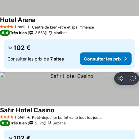
Hotel Arena
Consulter les prix
Hotel
Centre de bien-être et spa immense
Consulter les prix
4 Étoiles
8,4
Très bien
3 553
Maribor
102 €
De
Consulter les prix de
7 sites
Consulter les prix
Partager
Aj
Safir Hotel Casino
Consulter les prix
Hotel
Petit-déjeuner buffet varié tous les jours
Consulter les pr
4 Étoiles
8,3
Très bien
2 175
Sezana
102 €
De