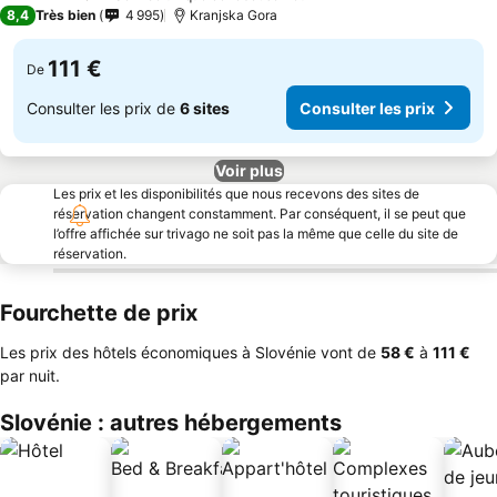
4 Étoiles
8,4
Très bien
4 995
Kranjska Gora
111 €
De
Consulter les prix de
6 sites
Consulter les prix
Voir plus
Les prix et les disponibilités que nous recevons des sites de
réservation changent constamment. Par conséquent, il se peut que
l’offre affichée sur trivago ne soit pas la même que celle du site de
réservation.
Fourchette de prix
Les prix des hôtels économiques à Slovénie vont de
‎58 €
à
‎111 €
par nuit.
Slovénie : autres hébergements