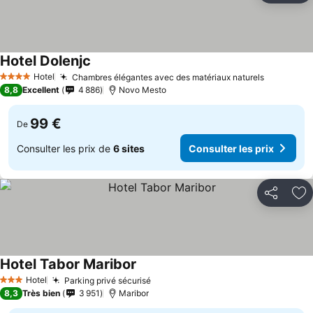
Hotel Dolenjc
Consulter les prix
Hotel
Chambres élégantes avec des matériaux naturels
Consulter
4 Étoiles
8,8
Excellent
4 886
Novo Mesto
99 €
De
Consulter les prix de
6 sites
Consulter les prix
Partager
Aj
Hotel Tabor Maribor
Consulter les prix
Hotel
Parking privé sécurisé
Consulter les prix
3 Étoiles
8,3
Très bien
3 951
Maribor