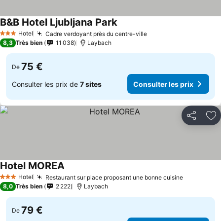
B&B Hotel Ljubljana Park
Consulter les prix
Hotel
Cadre verdoyant près du centre-ville
Consulter les prix
3 Étoiles
8,3
Très bien
11 038
Laybach
75 €
De
Consulter les prix de
7 sites
Consulter les prix
Partager
Aj
Hotel MOREA
Consulter les prix
Hotel
Restaurant sur place proposant une bonne cuisine
Consulter 
3 Étoiles
8,0
Très bien
2 222
Laybach
79 €
De