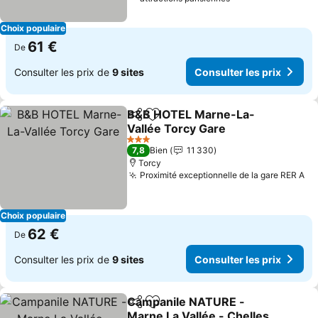
Choix populaire
61 €
De
Consulter les prix de
9 sites
Consulter les prix
B&B HOTEL Marne-La-
Partager
Ajouter à mes favoris
Vallée Torcy Gare
3 Étoiles
7,8
Bien
11 330
Torcy
Proximité exceptionnelle de la gare RER A
Choix populaire
62 €
De
Consulter les prix de
9 sites
Consulter les prix
Campanile NATURE -
Partager
Ajouter à mes favoris
Marne La Vallée - Chelles