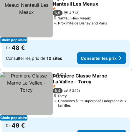
Partager
Ajouter à mes favoris
Nanteuil Les Meaux
1 Étoiles
6,5
4 713
Nanteuil-lès-Meaux
Proximité de Disneyland Paris
Choix populaire
48 €
De
Consulter les prix de
10 sites
Consulter les prix
Premiere Classe Marne
Partager
Ajouter à mes favoris
La Vallee - Torcy
1 Étoiles
6,4
5 342
Torcy
Chambres à lits superposés adaptées aux
familles
Choix populaire
49 €
De