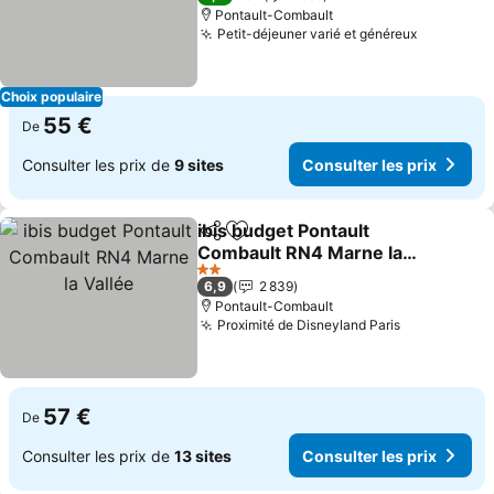
Pontault-Combault
Petit-déjeuner varié et généreux
Choix populaire
55 €
De
Consulter les prix de
9 sites
Consulter les prix
ibis budget Pontault
Partager
Ajouter à mes favoris
Combault RN4 Marne la
Vallée
2 Étoiles
6,9
2 839
Pontault-Combault
Proximité de Disneyland Paris
57 €
De
Consulter les prix de
13 sites
Consulter les prix