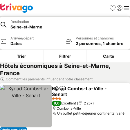
Favoris
Se con
Me
Destination
Seine-et-Marne
Arrivée/départ
Personnes et chambres
Dates
2 personnes, 1 chambre
Trier
Filtrer
Carte
Hôtels économiques à Seine-et-Marne,
France
Comment les paiements influencent notre classement
Kyriad Combs-La-Ville -
Partager
Ajouter à mes favoris
Senart
3 Étoiles
8,6
Excellent
2 257
Combs-la-Ville
Un buffet petit-déjeuner continental varié
Choix populaire