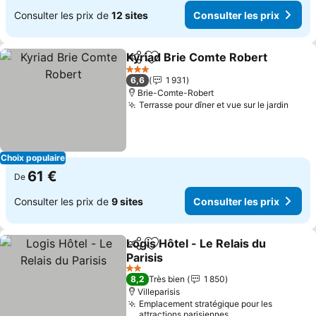
Consulter les prix de
12 sites
Consulter les prix
Kyriad Brie Comte Robert
Partager
Ajouter à mes favoris
3 Étoiles
6,6
1 931
Brie-Comte-Robert
Terrasse pour dîner et vue sur le jardin
Choix populaire
61 €
De
Consulter les prix de
9 sites
Consulter les prix
Logis Hôtel - Le Relais du
Partager
Ajouter à mes favoris
Parisis
2 Étoiles
8,2
Très bien
1 850
Villeparisis
Emplacement stratégique pour les
attractions parisiennes