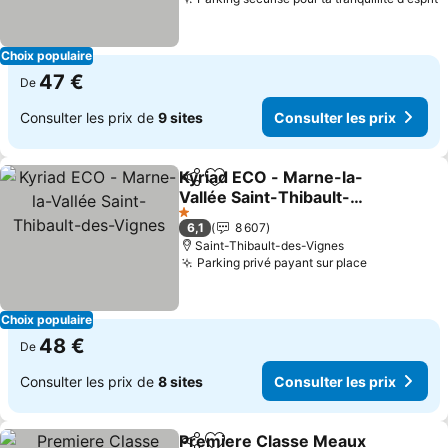
Choix populaire
47 €
De
Consulter les prix de
9 sites
Consulter les prix
Kyriad ECO - Marne-la-
Partager
Ajouter à mes favoris
Vallée Saint-Thibault-
des-Vignes
1 Étoiles
6,1
8 607
Saint-Thibault-des-Vignes
Parking privé payant sur place
Choix populaire
48 €
De
Consulter les prix de
8 sites
Consulter les prix
Premiere Classe Meaux