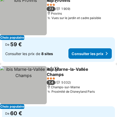
Ibis Provins
Partager
Ajouter à mes favoris
3 Étoiles
7,1
1 909
Provins
Vues sur le jardin et cadre paisible
Choix populaire
59 €
De
Consulter les prix de
8 sites
Consulter les prix
ibis Marne-la-Vallée
Partager
Ajouter à mes favoris
Champs
3 Étoiles
7,4
5 032
Champs-sur-Marne
Proximité de Disneyland Paris
Choix populaire
60 €
De