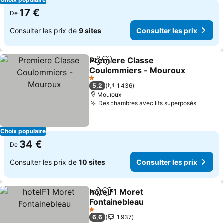
17 €
De
Consulter les prix de
9 sites
Consulter les prix
Premiere Classe
Partager
Ajouter à mes favoris
Coulommiers - Mouroux
1 Étoiles
5,2
1 436
Mouroux
Des chambres avec lits superposés
Choix populaire
34 €
De
Consulter les prix de
10 sites
Consulter les prix
hotelF1 Moret
Partager
Ajouter à mes favoris
Fontainebleau
1 Étoiles
6,6
1 937