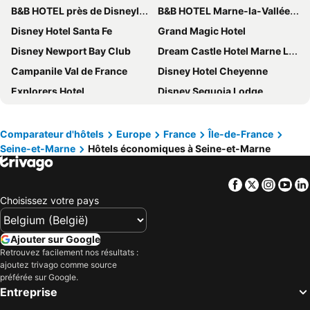
B&B HOTEL près de Disneyland® Paris
B&B HOTEL Marne-la-Vallée Val d'Europe
Disney Hotel Santa Fe
Grand Magic Hotel
Disney Newport Bay Club
Dream Castle Hotel Marne La Vallee
Campanile Val de France
Disney Hotel Cheyenne
Explorers Hotel
Disney Sequoia Lodge
B&B HOTEL Marne-la-Vallée Chelles
Best Western Hotel Grand Parc
Moxy Paris Val d’Europe
Ki Space Hotel & Spa
Comparateur d'hôtels
Europe
France
Île-de-France
Seine-et-Marne
Hôtels économiques à Seine-et-Marne
Disney Hotel New York - The Art of Marvel
Disneyland Hotel
ibis budget Marne la Vallée Val d'Europe
ibis Marne la Vallée Val d'Europe
Facebook
Twitter
Insta
Yo
B&B HOTEL Marne-la-Vallée Bussy-Saint-Georges
Hotel l'Elysee Val d'Europe
Choisissez votre pays
ibis budget Marne la Vallée Pontault Combault
Eklo Hotels Paris Marne La Vallée
ibis budget Marne la Vallée
Crowne Plaza Marne-la-Vallée, CP Brand
Ajouter sur Google
Novotel Marne-la-Vallée Collégien
Kyriad ECO - Marne-la-Vallée Saint-Thibault-des-Vignes
Retrouvez facilement nos résultats :
ajoutez trivago comme source
Hôtel Dali Paris Val D'Europe Tapestry Collection By Hilton
Ace Hôtel Paris Marne La Vallée
préférée sur Google.
Entreprise
Staycity Aparthotels next to Disneyland Paris
Holiday Inn Express Marne La Vallee Val D Europe by IHG