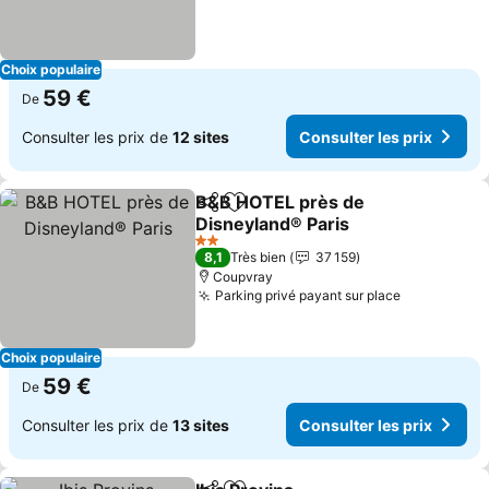
Choix populaire
59 €
De
Consulter les prix de
12 sites
Consulter les prix
B&B HOTEL près de
Partager
Ajouter à mes favoris
Disneyland® Paris
2 Étoiles
8,1
Très bien
37 159
Coupvray
Parking privé payant sur place
Choix populaire
59 €
De
Consulter les prix de
13 sites
Consulter les prix