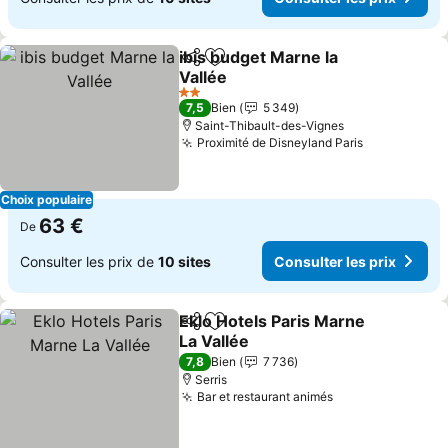
ibis budget Marne la
Partager
Ajouter à mes favoris
Vallée
2 Étoiles
7,5
Bien
5 349
Saint-Thibault-des-Vignes
Proximité de Disneyland Paris
Choix populaire
63 €
De
Consulter les prix de
10 sites
Consulter les prix
Eklo Hotels Paris Marne
Partager
Ajouter à mes favoris
La Vallée
7,8
Bien
7 736
Serris
Bar et restaurant animés