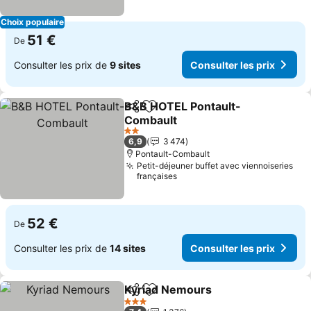
Choix populaire
51 €
De
Consulter les prix de
9 sites
Consulter les prix
B&B HOTEL Pontault-
Partager
Ajouter à mes favoris
Combault
2 Étoiles
6,9
3 474
Pontault-Combault
Petit-déjeuner buffet avec viennoiseries
françaises
52 €
De
Consulter les prix de
14 sites
Consulter les prix
Kyriad Nemours
Partager
Ajouter à mes favoris
3 Étoiles