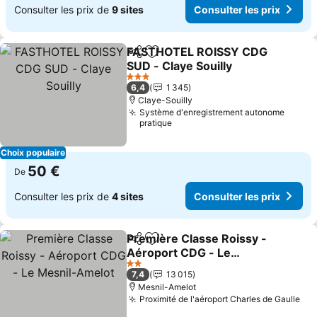
Consulter les prix de
9 sites
Consulter les prix
FASTHOTEL ROISSY CDG
Partager
Ajouter à mes favoris
SUD - Claye Souilly
3 Étoiles
6,4
1 345
Claye-Souilly
Système d'enregistrement autonome
pratique
Choix populaire
50 €
De
Consulter les prix de
4 sites
Consulter les prix
Première Classe Roissy -
Partager
Ajouter à mes favoris
Aéroport CDG - Le
Mesnil-Amelot
2 Étoiles
7,4
13 015
Mesnil-Amelot
Proximité de l'aéroport Charles de Gaulle