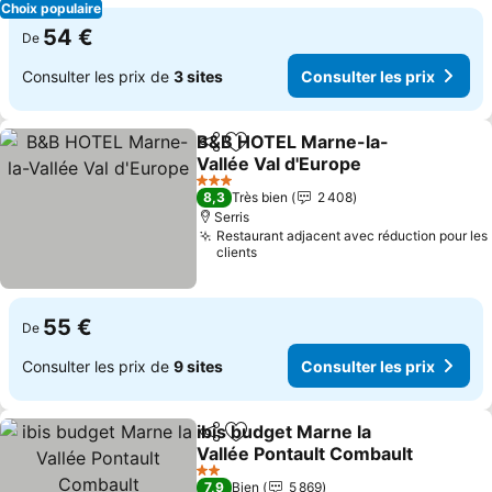
Choix populaire
54 €
De
Consulter les prix de
3 sites
Consulter les prix
B&B HOTEL Marne-la-
Partager
Ajouter à mes favoris
Vallée Val d'Europe
3 Étoiles
8,3
Très bien
2 408
Serris
Restaurant adjacent avec réduction pour les
clients
55 €
De
Consulter les prix de
9 sites
Consulter les prix
ibis budget Marne la
Partager
Ajouter à mes favoris
Vallée Pontault Combault
2 Étoiles
7,9
Bien
5 869