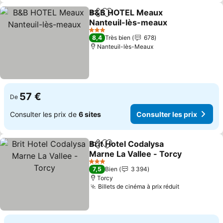
B&B HOTEL Meaux
Partager
Ajouter à mes favoris
Nanteuil-lès-meaux
3 Étoiles
8,4
Très bien
678
Nanteuil-lès-Meaux
57 €
De
Consulter les prix de
6 sites
Consulter les prix
Brit Hotel Codalysa
Partager
Ajouter à mes favoris
Marne La Vallee - Torcy
3 Étoiles
7,5
Bien
3 394
Torcy
Billets de cinéma à prix réduit