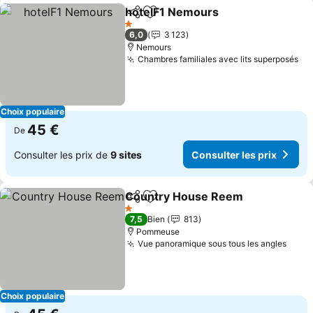
hotelF1 Nemours
Partager
Ajouter à mes favoris
1 Étoiles
6,0
3 123
Nemours
Chambres familiales avec lits superposés
Choix populaire
45 €
De
Consulter les prix de
9 sites
Consulter les prix
Country House Reem
Partager
Ajouter à mes favoris
1 Étoiles
7,5
Bien
813
Pommeuse
Vue panoramique sous tous les angles
Choix populaire