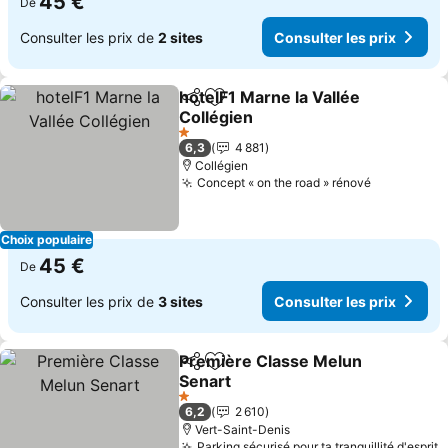
45 €
De
Consulter les prix de
2 sites
Consulter les prix
hotelF1 Marne la Vallée
Partager
Ajouter à mes favoris
Collégien
1 Étoiles
6,3
4 881
Collégien
Concept « on the road » rénové
Choix populaire
45 €
De
Consulter les prix de
3 sites
Consulter les prix
Première Classe Melun
Partager
Ajouter à mes favoris
Senart
1 Étoiles
6,2
2 610
Vert-Saint-Denis
Parking sécurisé pour ta tranquillité d'esprit