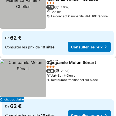
3 Étoiles
7,0
1 669
Chelles
Le concept Campanile NATURE rénové
62 €
De
Consulter les prix de
10 sites
Consulter les prix
Campanile Melun Sénart
Partager
Ajouter à mes favoris
3 Étoiles
6,8
2 187
Vert-Saint-Denis
Restaurant traditionnel sur place
Choix populaire
62 €
De
Consulter les prix de
10 sites
Consulter les prix