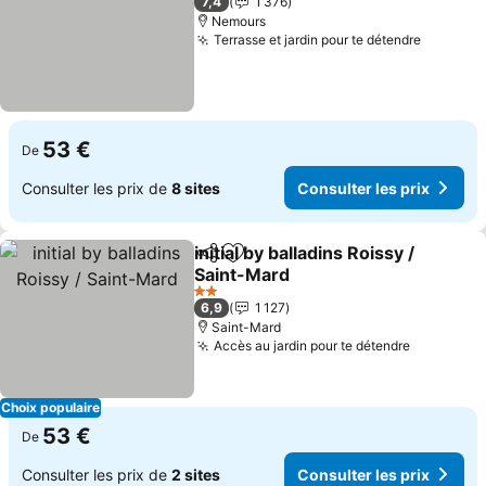
7,4
1 376
Nemours
Terrasse et jardin pour te détendre
53 €
De
Consulter les prix de
8 sites
Consulter les prix
initial by balladins Roissy /
Partager
Ajouter à mes favoris
Saint-Mard
2 Étoiles
6,9
1 127
Saint-Mard
Accès au jardin pour te détendre
Choix populaire
53 €
De
Consulter les prix de
2 sites
Consulter les prix