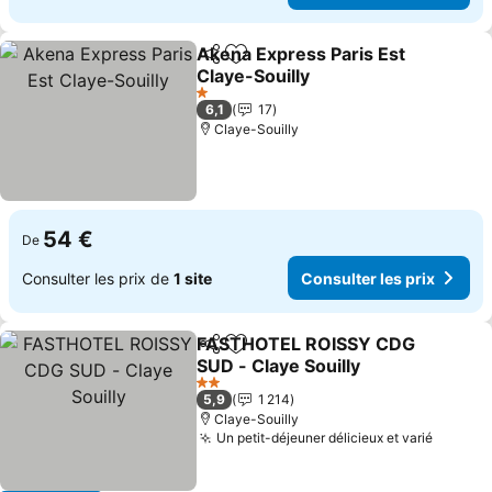
Akena Express Paris Est
Partager
Ajouter à mes favoris
Claye-Souilly
1 Étoiles
6,1
17
Claye-Souilly
54 €
De
Consulter les prix de
1 site
Consulter les prix
FASTHOTEL ROISSY CDG
Partager
Ajouter à mes favoris
SUD - Claye Souilly
2 Étoiles
5,9
1 214
Claye-Souilly
Un petit-déjeuner délicieux et varié