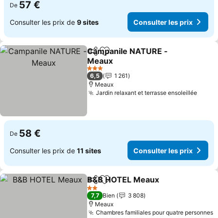
57 €
De
Consulter les prix de
9 sites
Consulter les prix
Campanile NATURE -
Partager
Ajouter à mes favoris
Meaux
3 Étoiles
6,5
1 261
Meaux
Jardin relaxant et terrasse ensoleillée
58 €
De
Consulter les prix de
11 sites
Consulter les prix
B&B HOTEL Meaux
Partager
Ajouter à mes favoris
2 Étoiles
7,7
Bien
3 808
Meaux
Chambres familiales pour quatre personnes