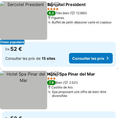
Sercotel President
Partager
Ajouter à mes favoris
4 Étoiles
8,2
Très bien
12 660
Figueras
Buffet de petit-déjeuner varié et copieux
Choix populaire
52 €
De
Consulter les prix de
15 sites
Consulter les prix
Hotel Spa Pinar del Mar
Partager
Ajouter à mes favoris
3 Étoiles
7,9
Bien
2 521
Castillo de Aro
Spa proposant une offre de bien-être
diversifiée