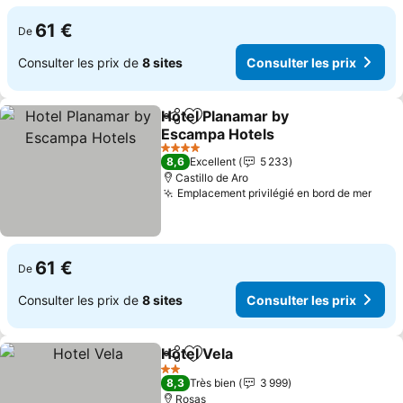
61 €
De
Consulter les prix de
8 sites
Consulter les prix
Hotel Planamar by
Partager
Ajouter à mes favoris
Escampa Hotels
4 Étoiles
8,6
Excellent
5 233
Castillo de Aro
Emplacement privilégié en bord de mer
61 €
De
Consulter les prix de
8 sites
Consulter les prix
Hotel Vela
Partager
Ajouter à mes favoris
2 Étoiles
8,3
Très bien
3 999
Rosas