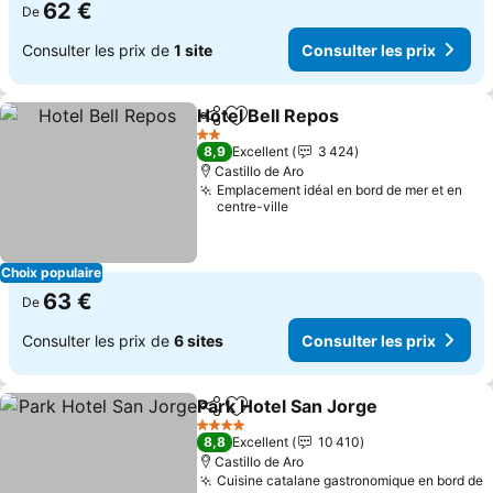
62 €
De
Consulter les prix de
1 site
Consulter les prix
Hotel Bell Repos
Partager
Ajouter à mes favoris
2 Étoiles
8,9
Excellent
3 424
Castillo de Aro
Emplacement idéal en bord de mer et en
centre-ville
Choix populaire
63 €
De
Consulter les prix de
6 sites
Consulter les prix
Park Hotel San Jorge
Partager
Ajouter à mes favoris
4 Étoiles
8,8
Excellent
10 410
Castillo de Aro
Cuisine catalane gastronomique en bord de