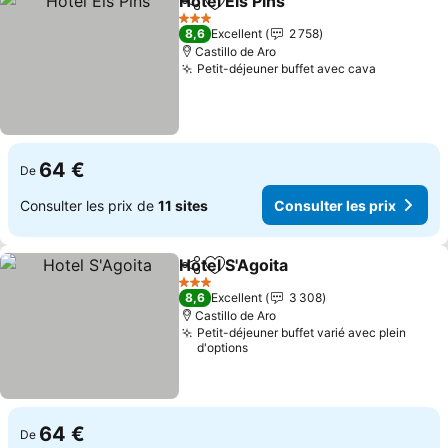
Hotel Els Pins
Partager
Ajouter à mes favoris
3 Étoiles
8,6
Excellent
2 758
Castillo de Aro
Petit-déjeuner buffet avec cava
64 €
De
Consulter les prix de
11 sites
Consulter les prix
Hotel S'Agoita
Partager
Ajouter à mes favoris
3 Étoiles
8,6
Excellent
3 308
Castillo de Aro
Petit-déjeuner buffet varié avec plein
d'options
64 €
De