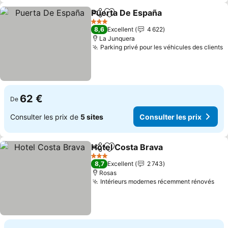
Puerta De España
Partager
Ajouter à mes favoris
3 Étoiles
8,6
Excellent
4 622
La Junquera
Parking privé pour les véhicules des clients
62 €
De
Consulter les prix de
5 sites
Consulter les prix
Hotel Costa Brava
Partager
Ajouter à mes favoris
3 Étoiles
8,7
Excellent
2 743
Rosas
Intérieurs modernes récemment rénovés