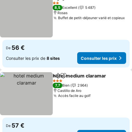
Partager
Ajouter à mes favoris
2 Étoiles
8,5
Excellent
5 487
Rosas
Buffet de petit-déjeuner varié et copieux
56 €
De
Consulter les prix de
8 sites
Consulter les prix
hotel medium claramar
Partager
Ajouter à mes favoris
3 Étoiles
7,7
Bien
2 964
Castillo de Aro
Accès facile au golf
57 €
De