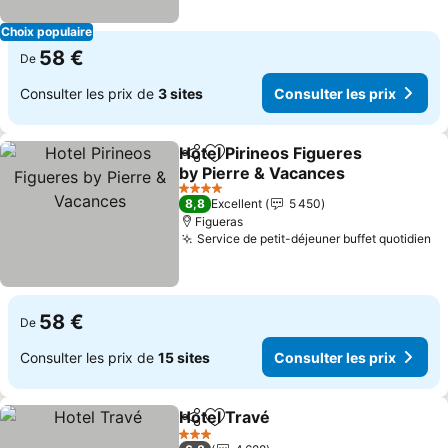
Choix populaire
58 €
De
Consulter les prix de
3 sites
Consulter les prix
Hotel Pirineos Figueres
Partager
Ajouter à mes favoris
by Pierre & Vacances
4 Étoiles
8,8
Excellent
5 450
Figueras
Service de petit-déjeuner buffet quotidien
58 €
De
Consulter les prix de
15 sites
Consulter les prix
Hotel Travé
Partager
Ajouter à mes favoris
3 Étoiles