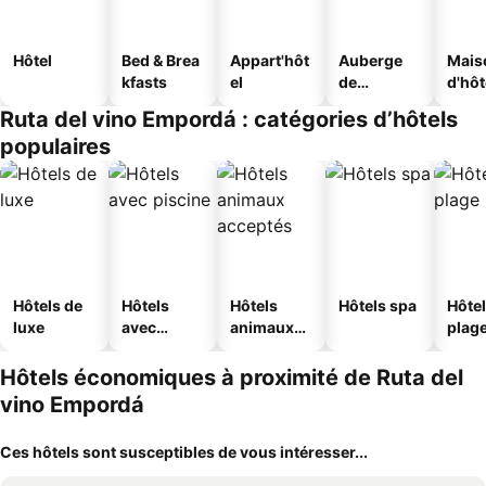
Hôtel
Bed & Brea
Appart'hôt
Auberge
Mais
kfasts
el
de
d'hô
jeunesse
Ruta del vino Empordá : catégories d’hôtels
populaires
Hôtels de
Hôtels
Hôtels
Hôtels spa
Hôtel
luxe
avec
animaux
plag
piscine
acceptés
Hôtels économiques à proximité de Ruta del
vino Empordá
Ces hôtels sont susceptibles de vous intéresser...