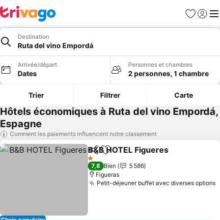
Favoris
Se con
Me
Destination
Ruta del vino Empordá
Arrivée/départ
Personnes et chambres
Dates
2 personnes, 1 chambre
Trier
Filtrer
Carte
Hôtels économiques à Ruta del vino Empordá,
Espagne
Comment les paiements influencent notre classement
B&B HOTEL Figueres
Partager
Ajouter à mes favoris
1 Étoiles
7,8
Bien
5 586
Figueras
Petit-déjeuner buffet avec diverses options
Choix populaire