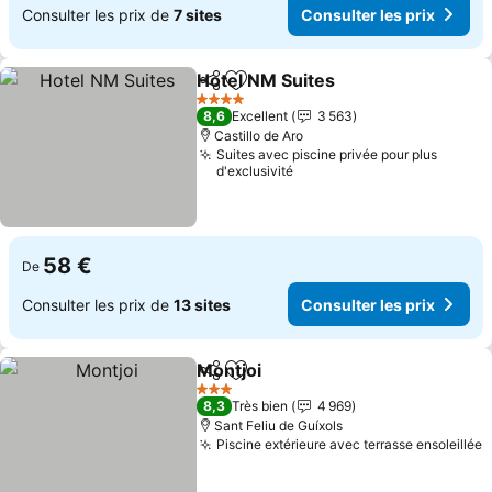
Consulter les prix de
7 sites
Consulter les prix
Hotel NM Suites
Partager
Ajouter à mes favoris
4 Étoiles
8,6
Excellent
3 563
Castillo de Aro
Suites avec piscine privée pour plus
d'exclusivité
58 €
De
Consulter les prix de
13 sites
Consulter les prix
Montjoi
Partager
Ajouter à mes favoris
3 Étoiles
8,3
Très bien
4 969
Sant Feliu de Guíxols
Piscine extérieure avec terrasse ensoleillée