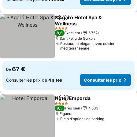
S'Agaró Hotel Spa &
Partager
Ajouter à mes favoris
Wellness
4 Étoiles
8,6
Excellent
5 752
Sant Feliu de Guíxols
Restaurant élégant avec cuisine
méditerranéenne
67 €
De
Consulter les prix de
4 sites
Consulter les prix
Hotel Emporda
Partager
Ajouter à mes favoris
4 Étoiles
8,3
Très bien
4 533
Figueras
Plein d'options de parking