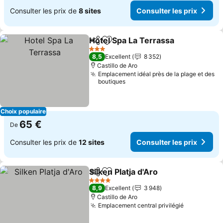
Consulter les prix de
8 sites
Consulter les prix
Hotel Spa La Terrassa
Partager
Ajouter à mes favoris
3 Étoiles
8,5
Excellent
8 352
Castillo de Aro
Emplacement idéal près de la plage et des
boutiques
Choix populaire
65 €
De
Consulter les prix de
12 sites
Consulter les prix
Silken Platja d'Aro
Partager
Ajouter à mes favoris
4 Étoiles
8,9
Excellent
3 948
Castillo de Aro
Emplacement central privilégié