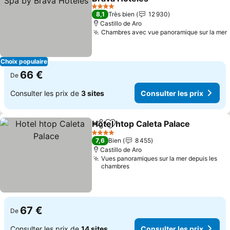
4 Étoiles
8,1
Très bien
12 930
Castillo de Aro
Chambres avec vue panoramique sur la mer
Choix populaire
66 €
De
Consulter les prix de
3 sites
Consulter les prix
Hotel htop Caleta Palace
Partager
Ajouter à mes favoris
4 Étoiles
7,6
Bien
8 455
Castillo de Aro
Vues panoramiques sur la mer depuis les
chambres
67 €
De
Consulter les prix de
14 sites
Consulter les prix