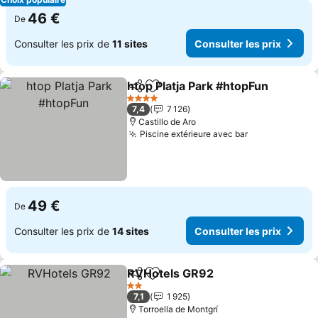
46 €
De
Consulter les prix de
11 sites
Consulter les prix
htop Platja Park #htopFun
Partager
Ajouter à mes favoris
4 Étoiles
7,4
7 126
Castillo de Aro
Piscine extérieure avec bar
49 €
De
Consulter les prix de
14 sites
Consulter les prix
RVHotels GR92
Partager
Ajouter à mes favoris
2 Étoiles
7,1
1 925
Torroella de Montgrí