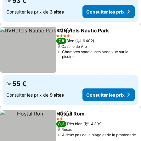
53 €
De
Consulter les prix de
3 sites
Consulter les prix
RVHotels Nautic Park
Partager
Ajouter à mes favoris
4 Étoiles
7,8
Bien
6 402
Castillo de Aro
Chambres spacieuses avec vue sur la
piscine
55 €
De
Consulter les prix de
9 sites
Consulter les prix
Hostal Rom
Partager
Ajouter à mes favoris
2 Étoiles
8,3
Très bien
4 339
Rosas
À deux pas de la plage et de la promenade