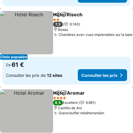
Hotel Risech
Partager
Ajouter à mes favoris
2 Étoiles
7,3
6 740
Rosas
Chambres avec vues imprenables sur la baie
Choix populaire
61 €
De
Consulter les prix de
12 sites
Consulter les prix
Hotel Aromar
Partager
Ajouter à mes favoris
4 Étoiles
8,5
Excellent
6 881
Castillo de Aro
Grand buffet méditerranéen