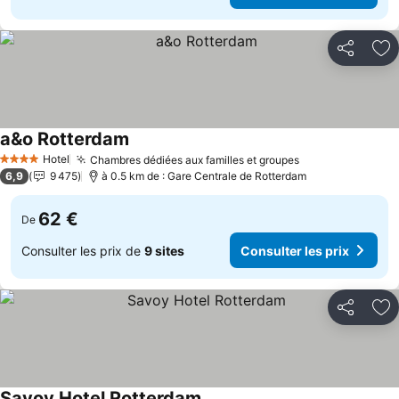
Partager
Aj
a&o Rotterdam
Hotel
Chambres dédiées aux familles et groupes
4 Étoiles
6,9
9 475
à 0.5 km de : Gare Centrale de Rotterdam
62 €
De
Consulter les prix de
9 sites
Consulter les prix
Partager
Aj
Savoy Hotel Rotterdam