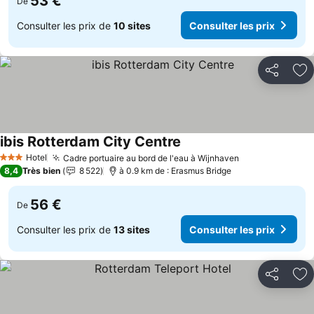
53 €
De
Consulter les prix de
10 sites
Consulter les prix
Partager
Aj
ibis Rotterdam City Centre
Hotel
Cadre portuaire au bord de l'eau à Wijnhaven
3 Étoiles
8,4
Très bien
8 522
à 0.9 km de : Erasmus Bridge
56 €
De
Consulter les prix de
13 sites
Consulter les prix
Partager
Aj