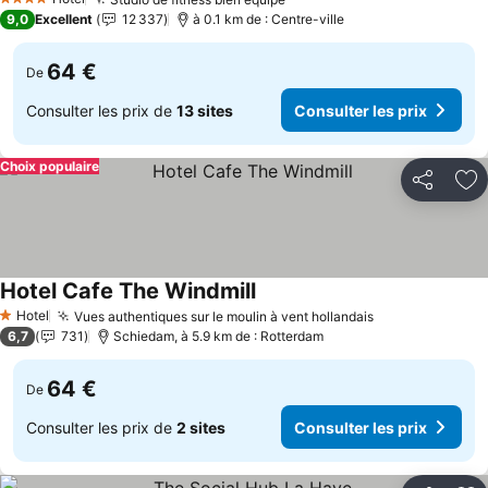
4 Étoiles
9,0
Excellent
12 337
à 0.1 km de : Centre-ville
64 €
De
Consulter les prix de
13 sites
Consulter les prix
Choix populaire
Partager
Aj
Hotel Cafe The Windmill
Hotel
Vues authentiques sur le moulin à vent hollandais
1 Étoiles
6,7
731
Schiedam, à 5.9 km de : Rotterdam
64 €
De
Consulter les prix de
2 sites
Consulter les prix