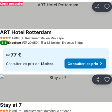
Choix populaire
Partager
Aj
ART Hotel Rotterdam
Hotel
Restaurant italien Mio Papé
4 Étoiles
8,5
Excellent
20 959
à 1.5 km de : Erasmus Bridge
77 €
De
Consulter les prix de
13 sites
Consulter les prix
Partager
Aj
Stay at 7
Hotel
Enregistrement numérique efficace