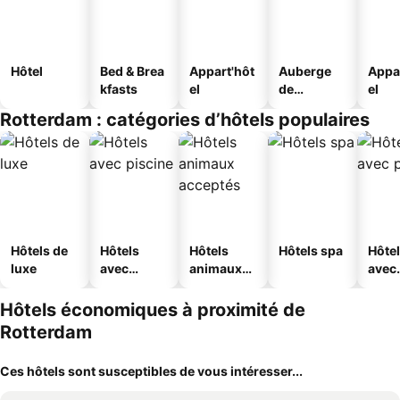
Hôtel
Bed & Brea
Appart'hôt
Auberge
Appa
kfasts
el
de
el
jeunesse
Rotterdam : catégories d’hôtels populaires
Hôtels de
Hôtels
Hôtels
Hôtels spa
Hôte
luxe
avec
animaux
avec
piscine
acceptés
park
Hôtels économiques à proximité de
Rotterdam
Ces hôtels sont susceptibles de vous intéresser...