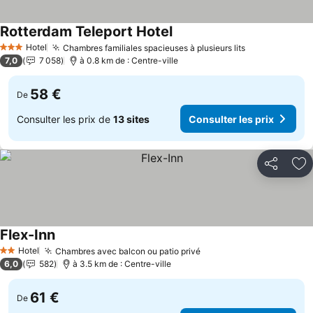
Rotterdam Teleport Hotel
Hotel
Chambres familiales spacieuses à plusieurs lits
3 Étoiles
7,0
7 058
à 0.8 km de : Centre-ville
58 €
De
Consulter les prix de
13 sites
Consulter les prix
Partager
Aj
Flex-Inn
Hotel
Chambres avec balcon ou patio privé
2 Étoiles
6,0
582
à 3.5 km de : Centre-ville
61 €
De