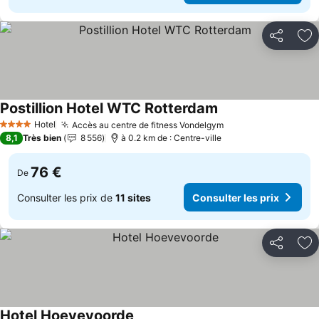
Partager
Aj
Postillion Hotel WTC Rotterdam
Hotel
Accès au centre de fitness Vondelgym
4 Étoiles
8,1
Très bien
8 556
à 0.2 km de : Centre-ville
76 €
De
Consulter les prix de
11 sites
Consulter les prix
Partager
Aj
Hotel Hoevevoorde