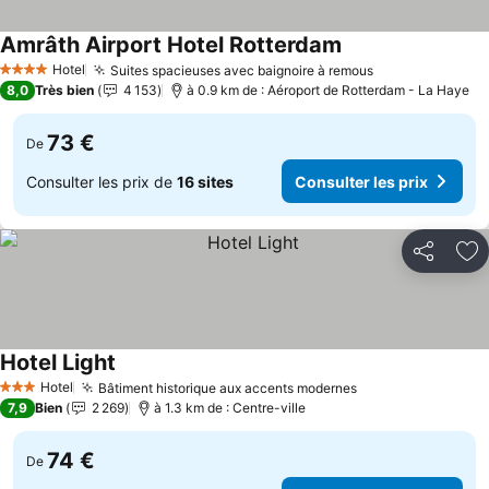
Amrâth Airport Hotel Rotterdam
Hotel
Suites spacieuses avec baignoire à remous
4 Étoiles
8,0
Très bien
4 153
à 0.9 km de : Aéroport de Rotterdam - La Haye
73 €
De
Consulter les prix de
16 sites
Consulter les prix
Partager
Aj
Hotel Light
Hotel
Bâtiment historique aux accents modernes
3 Étoiles
7,9
Bien
2 269
à 1.3 km de : Centre-ville
74 €
De