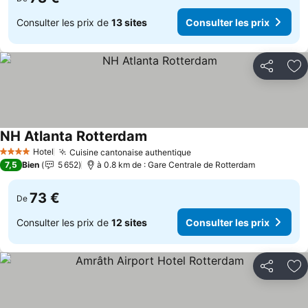
Consulter les prix de
13 sites
Consulter les prix
Partager
Aj
NH Atlanta Rotterdam
Hotel
Cuisine cantonaise authentique
4 Étoiles
7,5
Bien
5 652
à 0.8 km de : Gare Centrale de Rotterdam
73 €
De
Consulter les prix de
12 sites
Consulter les prix
Partager
Aj