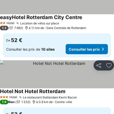
easyHotel Rotterdam City Centre
Hotel
Location de vélos sur place
2 Étoiles
7,3
7 682
à 1.1 km de : Gare Centrale de Rotterdam
52 €
De
Consulter les prix de
10 sites
Consulter les prix
Partager
Aj
Hotel Not Hotel Rotterdam
Hotel
Le restaurant thaïlandais Kevin Bacon
3 Étoiles
7,9
Bien
1 332
à 0.9 km de : Centre-ville