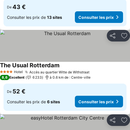
43 €
De
Consulter les prix de
13 sites
Consulter les prix
Partager
Aj
The Usual Rotterdam
Hotel
Accès au quartier Witte de Withstraat
4 Étoiles
8,6
Excellent
6 233
à 0.6 km de : Centre-ville
52 €
De
Consulter les prix de
6 sites
Consulter les prix
Partager
Aj