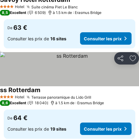
Hotel
Suite cinéma Piet Le Blanc
4 Étoiles
8,5
Excellent
6 509
à 1.5 km de : Erasmus Bridge
63 €
De
Consulter les prix de
16 sites
Consulter les prix
Partager
Aj
ss Rotterdam
Hotel
Terrasse panoramique du Lido Grill
4 Étoiles
8,6
Excellent
18 040
à 1.5 km de : Erasmus Bridge
64 €
De
Consulter les prix de
19 sites
Consulter les prix