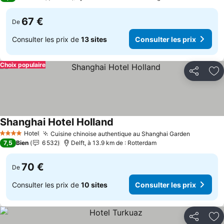
67 €
De
Consulter les prix de
13 sites
Consulter les prix
Choix populaire
Partager
Aj
Shanghai Hotel Holland
Hotel
Cuisine chinoise authentique au Shanghai Garden
4 Étoiles
7,5
Bien
6 532
Delft, à 13.9 km de : Rotterdam
70 €
De
Consulter les prix de
10 sites
Consulter les prix
Partager
Aj