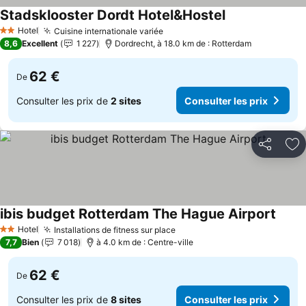
Stadsklooster Dordt Hotel&Hostel
Hotel
Cuisine internationale variée
2 Étoiles
8,6
Excellent
1 227
Dordrecht, à 18.0 km de : Rotterdam
62 €
De
Consulter les prix de
2 sites
Consulter les prix
Partager
Aj
ibis budget Rotterdam The Hague Airport
Hotel
Installations de fitness sur place
2 Étoiles
7,7
Bien
7 018
à 4.0 km de : Centre-ville
62 €
De
Consulter les prix de
8 sites
Consulter les prix