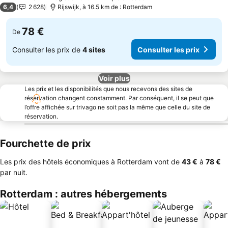
3 Étoiles
6,4
2 628
Rijswijk, à 16.5 km de : Rotterdam
78 €
De
Consulter les prix de
4 sites
Consulter les prix
Voir plus
Les prix et les disponibilités que nous recevons des sites de
réservation changent constamment. Par conséquent, il se peut que
l’offre affichée sur trivago ne soit pas la même que celle du site de
réservation.
Fourchette de prix
Les prix des hôtels économiques à Rotterdam vont de
‎43 €
à
‎78 €
par nuit.
Rotterdam : autres hébergements