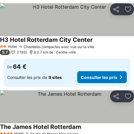
Partager
Aj
H3 Hotel Rotterdam City Center
Hotel
Chambres compactes avec vue sur la ville
2 Étoiles
5,7
2 193
à 0.7 km de : Centre-ville
64 €
De
Consulter les prix de
9 sites
Consulter les prix
Partager
Aj
The James Hotel Rotterdam
Hotel
Studio de fitness bien équipé