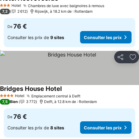
Hotel
Chambres de luxe avec baignoires à remous
3 Étoiles
7,2
2 612
Rijswijk, à 18.2 km de : Rotterdam
76 €
De
Consulter les prix de
9 sites
Consulter les prix
Partager
Aj
Bridges House Hotel
Hotel
Emplacement central à Delft
4 Étoiles
7,5
Bien
3 772
Delft, à 12.8 km de : Rotterdam
76 €
De
Consulter les prix de
8 sites
Consulter les prix