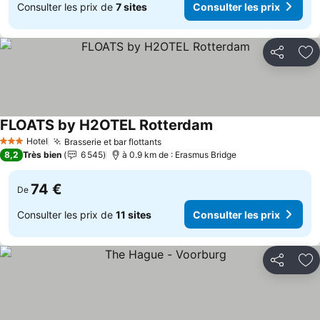
Consulter les prix de
7 sites
Consulter les prix
Partager
Aj
FLOATS by H2OTEL Rotterdam
Hotel
Brasserie et bar flottants
3 Étoiles
8,2
Très bien
6 545
à 0.9 km de : Erasmus Bridge
74 €
De
Consulter les prix de
11 sites
Consulter les prix
Partager
Aj