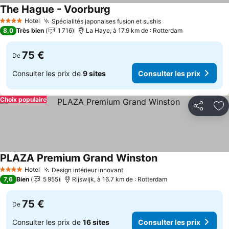
The Hague - Voorburg
Hotel
Spécialités japonaises fusion et sushis
4 Étoiles
8,0
Très bien
1 716
La Haye, à 17.9 km de : Rotterdam
75 €
De
Consulter les prix de
9 sites
Consulter les prix
Choix populaire
Partager
Aj
PLAZA Premium Grand Winston
Hotel
Design intérieur innovant
4 Étoiles
7,6
Bien
5 955
Rijswijk, à 16.7 km de : Rotterdam
75 €
De
Consulter les prix de
16 sites
Consulter les prix