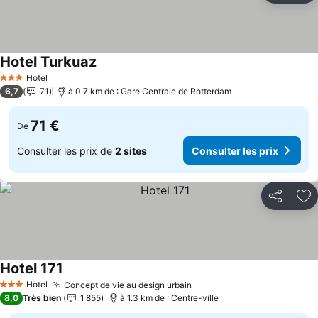
Hotel Turkuaz
Hotel
3 Étoiles
6,7
71
à 0.7 km de : Gare Centrale de Rotterdam
71 €
De
Consulter les prix de
2 sites
Consulter les prix
Partager
Aj
Hotel 171
Hotel
Concept de vie au design urbain
3 Étoiles
8,0
Très bien
1 855
à 1.3 km de : Centre-ville