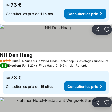
73 €
De
Consulter les prix de
11 sites
Consulter les prix
Partager
Aj
NH Den Haag
Hotel
Vues sur le World Trade Center depuis les étages supérieurs
4 Étoiles
8,5
Excellent
8 234
La Haye, à 19.9 km de : Rotterdam
73 €
De
Consulter les prix de
15 sites
Consulter les prix
Partager
Aj