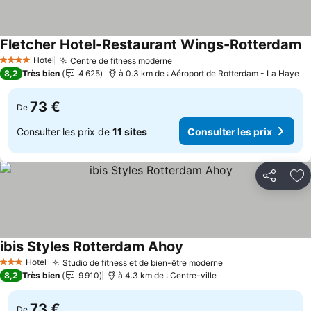
Fletcher Hotel-Restaurant Wings-Rotterdam
Hotel
Centre de fitness moderne
4 Étoiles
8,2
Très bien
4 625
à 0.3 km de : Aéroport de Rotterdam - La Haye
73 €
De
Consulter les prix de
11 sites
Consulter les prix
Partager
Aj
ibis Styles Rotterdam Ahoy
Hotel
Studio de fitness et de bien-être moderne
3 Étoiles
8,2
Très bien
9 910
à 4.3 km de : Centre-ville
73 €
De