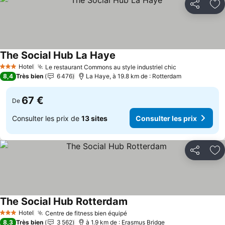
Partager
Aj
The Social Hub La Haye
Hotel
Le restaurant Commons au style industriel chic
3 Étoiles
8,4
Très bien
6 476
La Haye, à 19.8 km de : Rotterdam
67 €
De
Consulter les prix de
13 sites
Consulter les prix
Partager
Aj
The Social Hub Rotterdam
Hotel
Centre de fitness bien équipé
3 Étoiles
8,3
Très bien
3 562
à 1.9 km de : Erasmus Bridge