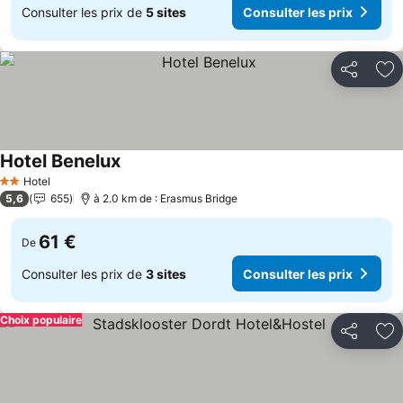
Consulter les prix de
5 sites
Consulter les prix
Partager
Aj
Hotel Benelux
Hotel
2 Étoiles
5,6
655
à 2.0 km de : Erasmus Bridge
61 €
De
Consulter les prix de
3 sites
Consulter les prix
Choix populaire
Partager
Aj