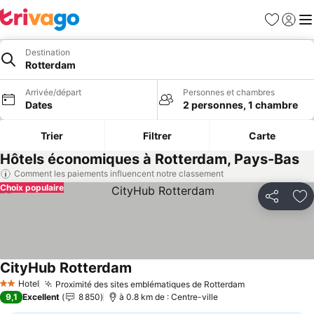
Favoris
Se con
Me
Destination
Rotterdam
Arrivée/départ
Personnes et chambres
Dates
2 personnes, 1 chambre
Trier
Filtrer
Carte
Hôtels économiques à Rotterdam, Pays-Bas
Comment les paiements influencent notre classement
Choix populaire
Partager
Aj
CityHub Rotterdam
Hotel
Proximité des sites emblématiques de Rotterdam
2 Étoiles
9,1
Excellent
8 850
à 0.8 km de : Centre-ville