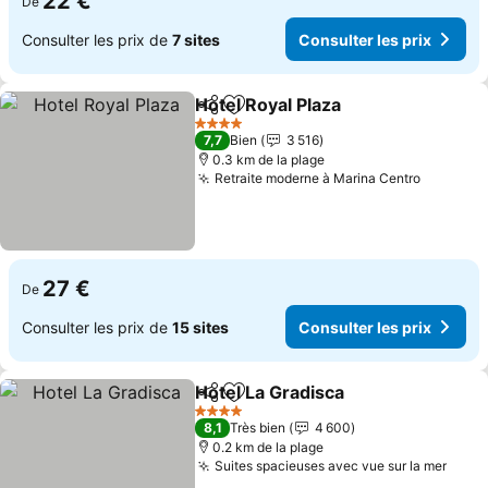
22 €
De
Consulter les prix de
7 sites
Consulter les prix
Hotel Royal Plaza
Partager
Ajouter à mes favoris
4 Étoiles
7,7
Bien
3 516
0.3 km de la plage
Retraite moderne à Marina Centro
27 €
De
Consulter les prix de
15 sites
Consulter les prix
Hotel La Gradisca
Partager
Ajouter à mes favoris
4 Étoiles
8,1
Très bien
4 600
0.2 km de la plage
Suites spacieuses avec vue sur la mer