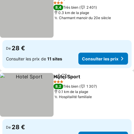
Partager
Ajouter à mes favoris
3 Étoiles
8,4
Très bien
2 401
0.3 km de la plage
Charmant manoir du 20e siècle
28 €
De
Consulter les prix de
11 sites
Consulter les prix
Hotel Sport
Partager
Ajouter à mes favoris
3 Étoiles
8,2
Très bien
1 307
0.1 km de la plage
Hospitalité familiale
28 €
De