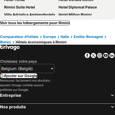
Rimini Suite Hotel
Hotel Diplomat Palace
Villa Adriatica Ambienthotels
Hotel Milton Rimini
Hotel Bellevue
Hotel St. Gregory Park
Voir tous les hébergements pour Rimini
Riviera Mare Beach Life Hotel
Hotel Sporting
Comparateur d'hôtels
Europe
Italie
Emilie-Romagne
Hotel De Londres
Hotel Rosabianca
Rimini
Hôtels économiques à Rimini
Hotel Derby
Hotel Peonia
Hotel Ischia
Mercure Rimini Lungomare
Facebook
Twitter
Insta
Yo
Club Meeting Hotel
Hotel Blumen
Choisissez votre pays
Hotel Acerboli
Hotel Mara
Hotel Baia Imperiale
Hotel Centrale Miramare
Ajouter sur Google
Retrouvez facilement nos résultats :
Hotel Continental
Hotel Aria
ajoutez trivago comme source
Hotel Vienna Ostenda
Hotel Villa del Parco
préférée sur Google.
Entreprise
Hotel Gabbiano
Hotel Royal Plaza
Hotel Rubens
Hotel La Gradisca
Nos produits
Hotel Villa Caterina
Hotel Imperiale Rimini & SPA