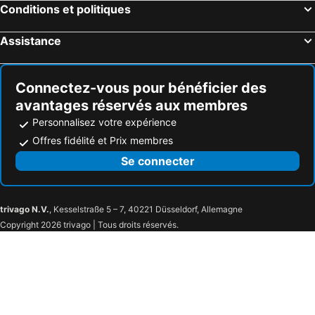
Conditions et politiques
Hotel Viking
Hotel Manola
Hotel Ambasciatori
Hotel Vela d'Oro
Assistance
Hotel Polo
Hotel Executive La Fiorita
Oxygen Lifestyle Hotel
Hotel Europa
Connectez-vous pour bénéficier des
Hotel Arcade
Hotel Nettunia
avantages réservés aux membres
i-Suite Hotel
Hotel Card International
Personnalisez votre expérience
Ariminum Hotel
Hotel LaMorosa
Offres fidélité et Prix membres
Hotel Giulio Cesare
DuoMo Hotel
Se connecter
Hotel Moderno
Hotel Napoleon
Aura Living Hotel
Hotel Ausonia
trivago N.V.
, Kesselstraße 5 – 7, 40221 Düsseldorf, Allemagne
Hotel Delizia
Hotel Memory
Copyright 2026 trivago | Tous droits réservés.
Hotel Cortina
Hotel Villa Lalla
Hotel Parigi
Hotel Bamby
Hotel New Primula
Casa Bamby
Hotel Calypso
Hotel Marina