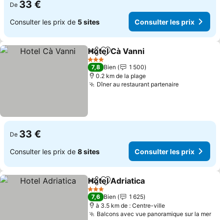
33 €
De
Consulter les prix de
5 sites
Consulter les prix
Hotel Cà Vanni
Partager
Ajouter à mes favoris
3 Étoiles
7,8
Bien
1 500
0.2 km de la plage
Dîner au restaurant partenaire
33 €
De
Consulter les prix de
8 sites
Consulter les prix
Hotel Adriatica
Partager
Ajouter à mes favoris
3 Étoiles
7,6
Bien
1 625
à 3.5 km de : Centre-ville
Balcons avec vue panoramique sur la mer