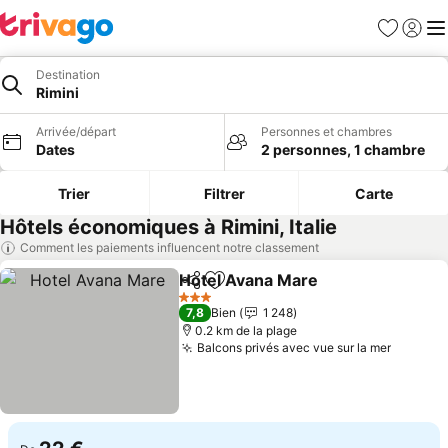
Favoris
Se con
Me
Destination
Rimini
Arrivée/départ
Personnes et chambres
Dates
2 personnes, 1 chambre
Trier
Filtrer
Carte
Hôtels économiques à Rimini, Italie
Comment les paiements influencent notre classement
Hotel Avana Mare
Partager
Ajouter à mes favoris
3 Étoiles
7,8
Bien
1 248
0.2 km de la plage
Balcons privés avec vue sur la mer