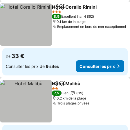
Hotel Corallo Rimini
Partager
Ajouter à mes favoris
3 Étoiles
8,9
Excellent
4 862
0.1 km de la plage
Emplacement en bord de mer exceptionnel
33 €
De
Consulter les prix de
9 sites
Consulter les prix
Hotel Malibù
Partager
Ajouter à mes favoris
2 Étoiles
7,5
Bien
819
0.2 km de la plage
Trois plages privées