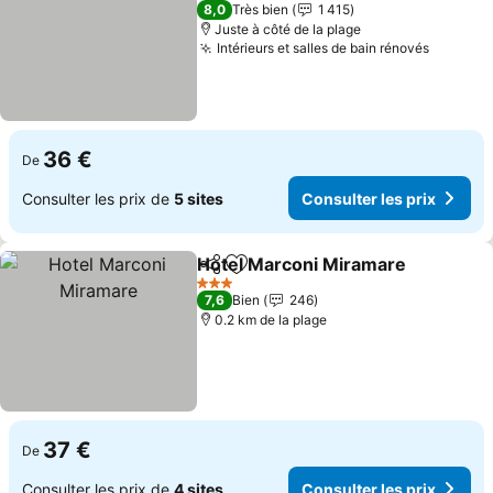
3 Étoiles
8,0
Très bien
1 415
Juste à côté de la plage
Intérieurs et salles de bain rénovés
36 €
De
Consulter les prix de
5 sites
Consulter les prix
Hotel Marconi Miramare
Partager
Ajouter à mes favoris
3 Étoiles
7,6
Bien
246
0.2 km de la plage
37 €
De
Consulter les prix de
4 sites
Consulter les prix