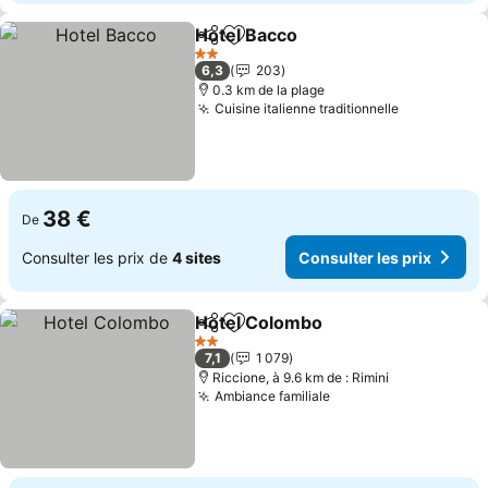
Hotel Bacco
Partager
Ajouter à mes favoris
2 Étoiles
6,3
203
0.3 km de la plage
Cuisine italienne traditionnelle
38 €
De
Consulter les prix de
4 sites
Consulter les prix
Hotel Colombo
Partager
Ajouter à mes favoris
2 Étoiles
7,1
1 079
Riccione, à 9.6 km de : Rimini
Ambiance familiale