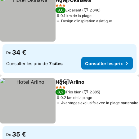
Hotel Okinawa
Partager
Ajouter à mes favoris
3 Étoiles
8,6
Excellent
2 646
0.1 km de la plage
Design d'inspiration asiatique
34 €
De
Consulter les prix de
7 sites
Consulter les prix
Hotel Arlino
Partager
Ajouter à mes favoris
3 Étoiles
8,2
Très bien
2 885
0.2 km de la plage
Avantages exclusifs avec la plage partenaire
35 €
De