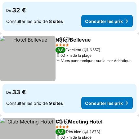
32 €
De
Consulter les prix de
8 sites
Consulter les prix
Hotel Bellevue
Partager
Ajouter à mes favoris
4 Étoiles
8,8
Excellent
6 557
0.1 km de la plage
Vues panoramiques sur la mer Adriatique
33 €
De
Consulter les prix de
9 sites
Consulter les prix
Club Meeting Hotel
Partager
Ajouter à mes favoris
4 Étoiles
8,3
Très bien
1 873
0.1 km de la plage