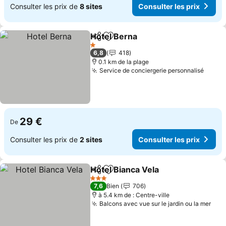
Consulter les prix de
8 sites
Consulter les prix
Hotel Berna
Partager
Ajouter à mes favoris
1 Étoiles
6,8
418
0.1 km de la plage
Service de conciergerie personnalisé
29 €
De
Consulter les prix de
2 sites
Consulter les prix
Hotel Bianca Vela
Partager
Ajouter à mes favoris
3 Étoiles
7,6
Bien
706
à 5.4 km de : Centre-ville
Balcons avec vue sur le jardin ou la mer