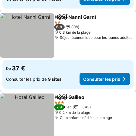
Hotel Nanni Garnì
Partager
Ajouter à mes favoris
2 Étoiles
6,9
809
0.3 km de la plage
Séjour économique pour les jeunes adultes
37 €
De
Consulter les prix de
9 sites
Consulter les prix
Hotel Galileo
Partager
Ajouter à mes favoris
3 Étoiles
7,9
Bien
1 343
0.2 km de la plage
Club enfants dédié sur la plage