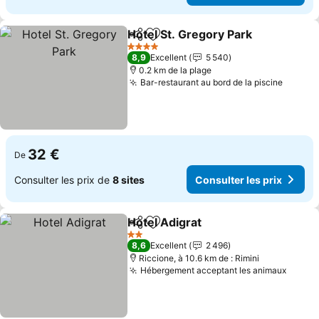
Hotel St. Gregory Park
Partager
Ajouter à mes favoris
4 Étoiles
8,9
Excellent
5 540
0.2 km de la plage
Bar-restaurant au bord de la piscine
32 €
De
Consulter les prix de
8 sites
Consulter les prix
Hotel Adigrat
Partager
Ajouter à mes favoris
2 Étoiles
8,6
Excellent
2 496
Riccione, à 10.6 km de : Rimini
Hébergement acceptant les animaux