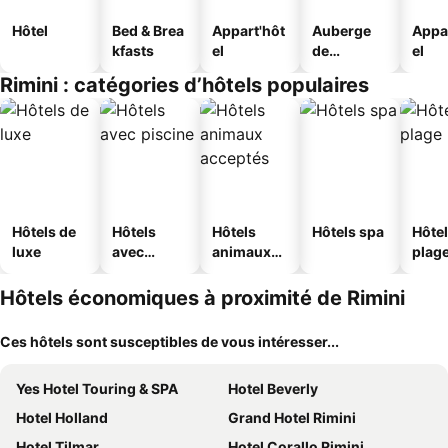
Hôtel
Bed & Brea
Appart'hôt
Auberge
Appa
kfasts
el
de
el
jeunesse
Rimini : catégories d’hôtels populaires
Hôtels de
Hôtels
Hôtels
Hôtels spa
Hôtel
luxe
avec
animaux
plag
piscine
acceptés
Hôtels économiques à proximité de Rimini
Ces hôtels sont susceptibles de vous intéresser...
Yes Hotel Touring & SPA
Hotel Beverly
Hotel Holland
Grand Hotel Rimini
Hotel Tilmar
Hotel Corallo Rimini