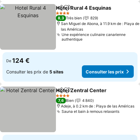
Hotel Rural 4 Esquinas
Partager
Ajouter à mes favoris
4 Étoiles
8,3
Très bien
829
San Miguel de Abona, à 11.9 km de : Playa de
las Américas
Une expérience culinaire canarienne
authentique
124 €
De
Consulter les prix de
5 sites
Consulter les prix
Hotel Zentral Center
Partager
Ajouter à mes favoris
4 Étoiles
7,6
Bien
4 840
Adeje, à 0.2 km de : Playa de las Américas
Sauna et bain à remous relaxants