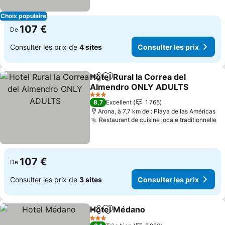
Choix populaire
107 €
De
Consulter les prix de
4 sites
Consulter les prix
Hotel Rural la Correa del
Partager
Ajouter à mes favoris
Almendro ONLY ADULTS
3 Étoiles
8,7
Excellent
1 765
Arona, à 7.7 km de : Playa de las Américas
Restaurant de cuisine locale traditionnelle
107 €
De
Consulter les prix de
3 sites
Consulter les prix
Hotel Médano
Partager
Ajouter à mes favoris
3 Étoiles