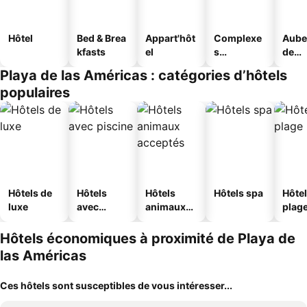
Hôtel
Bed & Brea
Appart'hôt
Complexe
Aube
kfasts
el
s
de
touristique
jeun
Playa de las Américas : catégories d’hôtels
s
populaires
Hôtels de
Hôtels
Hôtels
Hôtels spa
Hôtel
luxe
avec
animaux
plag
piscine
acceptés
Hôtels économiques à proximité de Playa de
las Américas
Ces hôtels sont susceptibles de vous intéresser...