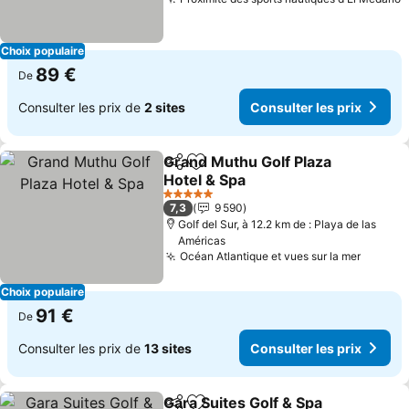
Choix populaire
89 €
De
Consulter les prix de
2 sites
Consulter les prix
Grand Muthu Golf Plaza
Partager
Ajouter à mes favoris
Hotel & Spa
5 Étoiles
7,3
9 590
Golf del Sur, à 12.2 km de : Playa de las
Américas
Océan Atlantique et vues sur la mer
Choix populaire
91 €
De
Consulter les prix de
13 sites
Consulter les prix
Gara Suites Golf & Spa