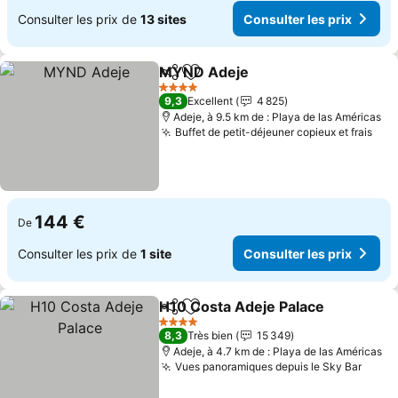
Consulter les prix de
13 sites
Consulter les prix
MYND Adeje
Partager
Ajouter à mes favoris
4 Étoiles
9,3
Excellent
4 825
Adeje, à 9.5 km de : Playa de las Américas
Buffet de petit-déjeuner copieux et frais
144 €
De
Consulter les prix de
1 site
Consulter les prix
H10 Costa Adeje Palace
Partager
Ajouter à mes favoris
4 Étoiles
8,3
Très bien
15 349
Adeje, à 4.7 km de : Playa de las Américas
Vues panoramiques depuis le Sky Bar