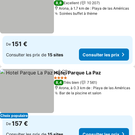
4 Étoiles
8,8
Excellent
10 207
Arona, à 1.7 km de : Playa de las Américas
Soirées buffet à thème
151 €
De
Consulter les prix de
15 sites
Consulter les prix
Hotel Parque La Paz
Partager
Ajouter à mes favoris
4 Étoiles
8,4
Très bien
7 561
Arona, à 0.3 km de : Playa de las Américas
Bar de la piscine et salon
Choix populaire
157 €
De
Consulter les prix de
15 sites
Consulter les prix