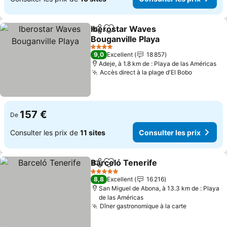
Iberostar Waves
Partager
Ajouter à mes favoris
Bouganville Playa
4 Étoiles
9,0
Excellent
18 857
Adeje, à 1.8 km de : Playa de las Américas
Accès direct à la plage d'El Bobo
157 €
De
Consulter les prix de
11 sites
Consulter les prix
Barceló Tenerife
Partager
Ajouter à mes favoris
5 Étoiles
8,8
Excellent
16 216
San Miguel de Abona, à 13.3 km de : Playa
de las Américas
Dîner gastronomique à la carte