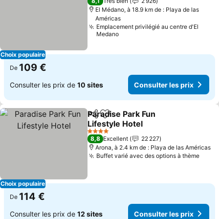
8,1
Très bien
2 926
El Médano, à 18.9 km de : Playa de las
Américas
Emplacement privilégié au centre d'El
Medano
Choix populaire
109 €
De
Consulter les prix de
10 sites
Consulter les prix
Paradise Park Fun
Partager
Ajouter à mes favoris
Lifestyle Hotel
4 Étoiles
8,8
Excellent
22 227
Arona, à 2.4 km de : Playa de las Américas
Buffet varié avec des options à thème
Choix populaire
114 €
De
Consulter les prix de
12 sites
Consulter les prix