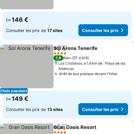
146 €
De
Consulter les prix de
17 sites
Consulter les prix
Sol Arona Tenerife
Partager
Ajouter à mes favoris
4 Étoiles
7,9
Bien
4 616
Los Cristianos, à 1.9 km de : Playa de las
Américas
Arrêt de bus pratique devant l'hôtel
Choix populaire
149 €
De
Consulter les prix de
13 sites
Consulter les prix
Gran Oasis Resort
Partager
Ajouter à mes favoris