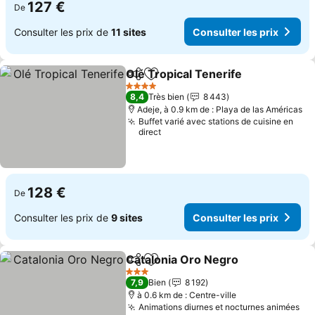
127 €
De
Consulter les prix de
11 sites
Consulter les prix
Olé Tropical Tenerife
Partager
Ajouter à mes favoris
4 Étoiles
8,4
Très bien
8 443
Adeje, à 0.9 km de : Playa de las Américas
Buffet varié avec stations de cuisine en
direct
128 €
De
Consulter les prix de
9 sites
Consulter les prix
Catalonia Oro Negro
Partager
Ajouter à mes favoris
3 Étoiles
7,9
Bien
8 192
à 0.6 km de : Centre-ville
Animations diurnes et nocturnes animées