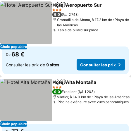
Hotel Aeropuerto Sur
Partager
Ajouter à mes favoris
3 Étoiles
5,0
2 748
Granadilla de Abona, à 17.2 km de : Playa de
las Américas
Table de billard sur place
Choix populaire
68 €
De
Consulter les prix de
9 sites
Consulter les prix
Hotel Alta Montaña
Partager
Ajouter à mes favoris
3 Étoiles
9,0
Excellent
1 203
Vilaflor, à 14.0 km de : Playa de las Américas
Piscine extérieure avec vues panoramiques
Choix populaire