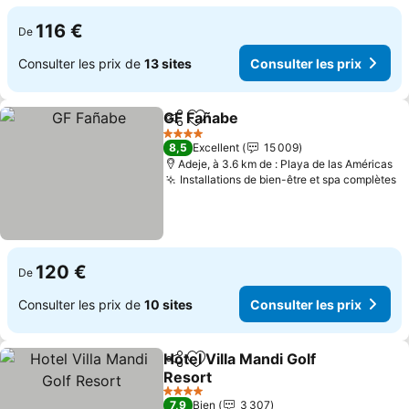
116 €
De
Consulter les prix de
13 sites
Consulter les prix
GF Fañabe
Partager
Ajouter à mes favoris
4 Étoiles
8,5
Excellent
15 009
Adeje, à 3.6 km de : Playa de las Américas
Installations de bien-être et spa complètes
120 €
De
Consulter les prix de
10 sites
Consulter les prix
Hotel Villa Mandi Golf
Partager
Ajouter à mes favoris
Resort
4 Étoiles
7,9
Bien
3 307