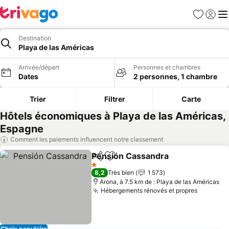
Favoris
Se con
Me
Destination
Playa de las Américas
Arrivée/départ
Personnes et chambres
Dates
2 personnes, 1 chambre
Trier
Filtrer
Carte
Hôtels économiques à Playa de las Américas,
Espagne
Comment les paiements influencent notre classement
Pensión Cassandra
Partager
Ajouter à mes favoris
1 Étoiles
8,2
Très bien
1 573
Arona, à 7.5 km de : Playa de las Américas
Hébergements rénovés et propres
Choix populaire