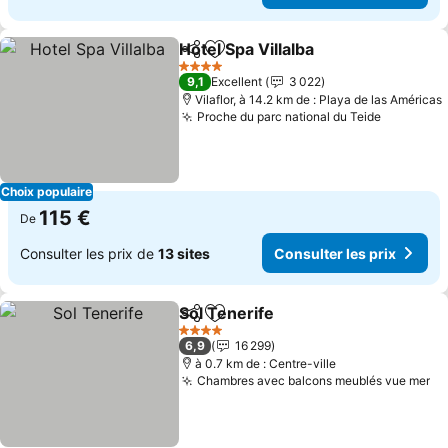
Hotel Spa Villalba
Partager
Ajouter à mes favoris
4 Étoiles
9,1
Excellent
3 022
Vilaflor, à 14.2 km de : Playa de las Américas
Proche du parc national du Teide
Choix populaire
115 €
De
Consulter les prix de
13 sites
Consulter les prix
Sol Tenerife
Partager
Ajouter à mes favoris
4 Étoiles
6,9
16 299
à 0.7 km de : Centre-ville
Chambres avec balcons meublés vue mer