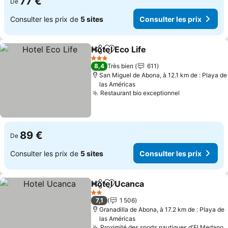
77 €
De
Consulter les prix de
5 sites
Consulter les prix
Hotel Eco Life
Partager
Ajouter à mes favoris
3 Étoiles
8,4
Très bien
611
San Miguel de Abona, à 12.1 km de : Playa de
las Américas
Restaurant bio exceptionnel
89 €
De
Consulter les prix de
5 sites
Consulter les prix
Hotel Ucanca
Partager
Ajouter à mes favoris
2 Étoiles
7,1
1 506
Granadilla de Abona, à 17.2 km de : Playa de
las Américas
Proximité des sports nautiques d'El Medano