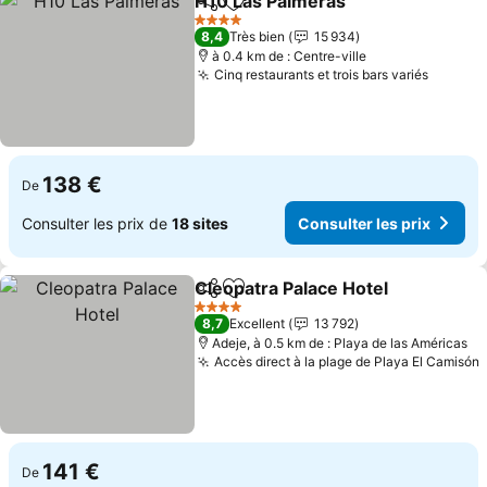
H10 Las Palmeras
Partager
Ajouter à mes favoris
4 Étoiles
8,4
Très bien
15 934
à 0.4 km de : Centre-ville
Cinq restaurants et trois bars variés
138 €
De
Consulter les prix de
18 sites
Consulter les prix
Cleopatra Palace Hotel
Partager
Ajouter à mes favoris
4 Étoiles
8,7
Excellent
13 792
Adeje, à 0.5 km de : Playa de las Américas
Accès direct à la plage de Playa El Camisón
141 €
De