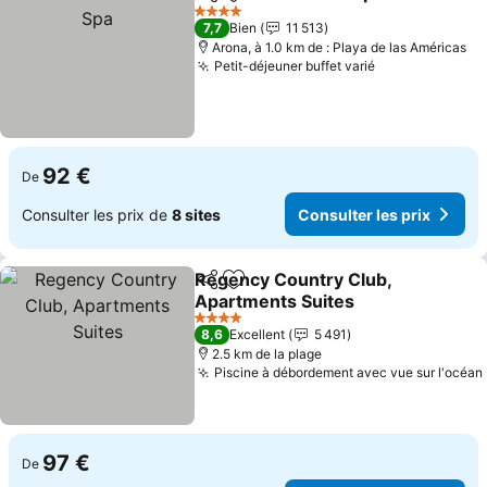
Partager
Ajouter à mes favoris
4 Étoiles
7,7
Bien
11 513
Arona, à 1.0 km de : Playa de las Américas
Petit-déjeuner buffet varié
92 €
De
Consulter les prix de
8 sites
Consulter les prix
Regency Country Club,
Partager
Ajouter à mes favoris
Apartments Suites
4 Étoiles
8,6
Excellent
5 491
2.5 km de la plage
Piscine à débordement avec vue sur l'océan
97 €
De