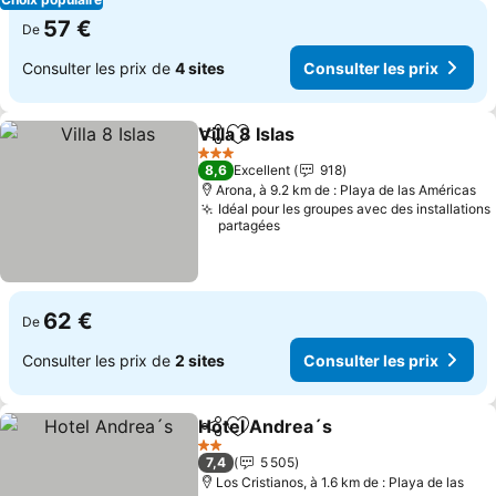
57 €
De
Consulter les prix de
4 sites
Consulter les prix
Villa 8 Islas
Partager
Ajouter à mes favoris
3 Étoiles
8,6
Excellent
918
Arona, à 9.2 km de : Playa de las Américas
Idéal pour les groupes avec des installations
partagées
62 €
De
Consulter les prix de
2 sites
Consulter les prix
Hotel Andrea´s
Partager
Ajouter à mes favoris
2 Étoiles
7,4
5 505
Los Cristianos, à 1.6 km de : Playa de las