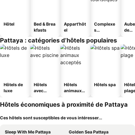
Hôtel
Bed & Brea
Appart'hôt
Complexe
Aube
kfasts
el
s
de
touristique
jeun
Pattaya : catégories d’hôtels populaires
s
Hôtels de
Hôtels
Hôtels
Hôtels spa
Hôtel
luxe
avec
animaux
plag
piscine
acceptés
Hôtels économiques à proximité de Pattaya
Ces hôtels sont susceptibles de vous intéresser...
Sleep With Me Pattaya
Golden Sea Pattaya