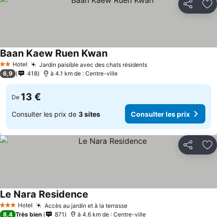
Partager
Aj
Baan Kaew Ruen Kwan
Hotel
Jardin paisible avec des chats résidents
2 Étoiles
6,9
418
à 4.1 km de : Centre-ville
13 €
De
Consulter les prix de
3 sites
Consulter les prix
Partager
Aj
Le Nara Residence
Hotel
Accès au jardin et à la terrasse
3 Étoiles
8,4
Très bien
871
à 4.6 km de : Centre-ville