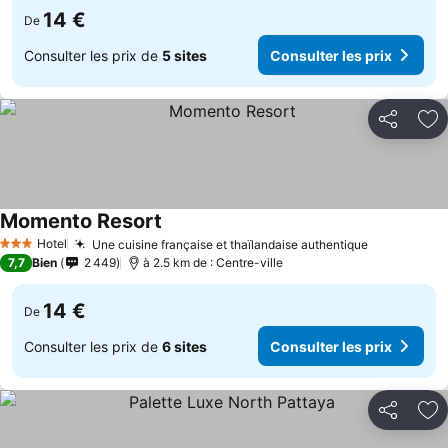
14 €
De
Consulter les prix de
5 sites
Consulter les prix
Partager
Aj
Momento Resort
Hotel
Une cuisine française et thaïlandaise authentique
3 Étoiles
7,7
Bien
2 449
à 2.5 km de : Centre-ville
14 €
De
Consulter les prix de
6 sites
Consulter les prix
Partager
Aj