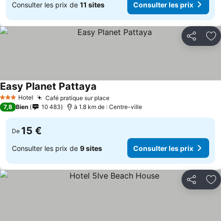
Consulter les prix de
11 sites
Consulter les prix
Partager
Aj
Easy Planet Pattaya
Hotel
Café pratique sur place
3 Étoiles
7,8
Bien
10 483
à 1.8 km de : Centre-ville
15 €
De
Consulter les prix de
9 sites
Consulter les prix
Partager
Aj