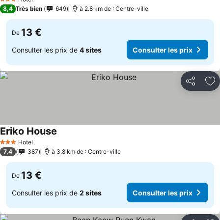
3 Étoiles
8,4
Très bien
649
à 2.8 km de : Centre-ville
13 €
De
Consulter les prix de
4 sites
Consulter les prix
Partager
Aj
Eriko House
Hotel
3 Étoiles
7,4
387
à 3.8 km de : Centre-ville
13 €
De
Consulter les prix de
2 sites
Consulter les prix