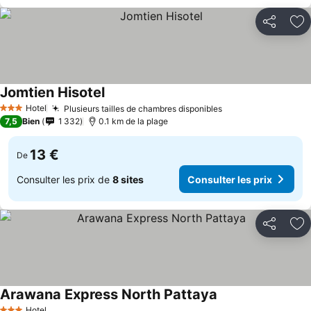
Partager
Aj
Jomtien Hisotel
Hotel
Plusieurs tailles de chambres disponibles
3 Étoiles
7,5
Bien
1 332
0.1 km de la plage
13 €
De
Consulter les prix de
8 sites
Consulter les prix
Partager
Aj
Arawana Express North Pattaya
Hotel