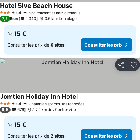
Hotel 5Ive Beach House
Hotel
Spa relaxant et bain à remous
3 Étoiles
7,5
Bien
1 340
0.6 km de la plage
15 €
De
Consulter les prix de
6 sites
Consulter les prix
Partager
Aj
Jomtien Holiday Inn Hotel
Hotel
Chambres spacieuses rénovées
3 Étoiles
6,9
676
à 7.2 km de : Centre-ville
15 €
De
Consulter les prix de
2 sites
Consulter les prix