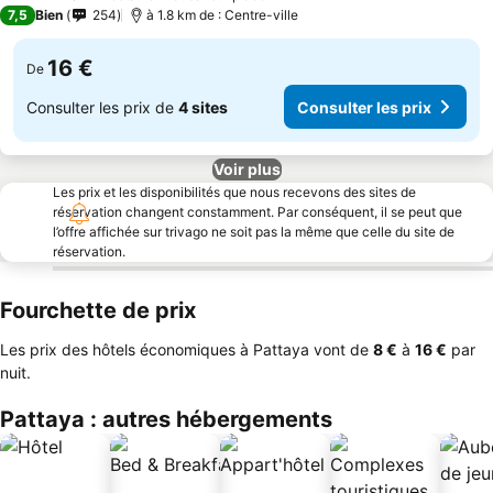
3 Étoiles
7,5
Bien
254
à 1.8 km de : Centre-ville
16 €
De
Consulter les prix de
4 sites
Consulter les prix
Voir plus
Les prix et les disponibilités que nous recevons des sites de
réservation changent constamment. Par conséquent, il se peut que
l’offre affichée sur trivago ne soit pas la même que celle du site de
réservation.
Fourchette de prix
Les prix des hôtels économiques à Pattaya vont de
‎8 €
à
‎16 €
par
nuit.
Pattaya : autres hébergements