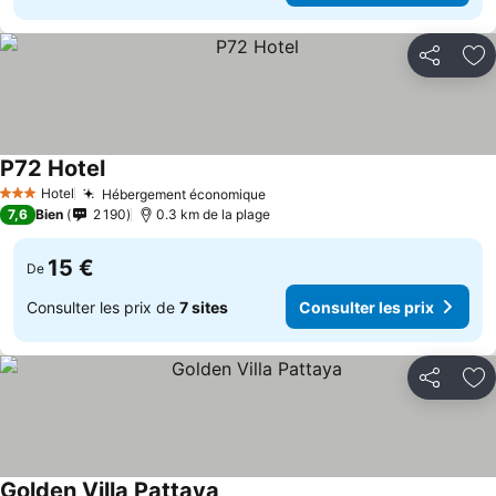
Partager
Aj
P72 Hotel
Hotel
Hébergement économique
3 Étoiles
7,6
Bien
2 190
0.3 km de la plage
15 €
De
Consulter les prix de
7 sites
Consulter les prix
Partager
Aj
Golden Villa Pattaya