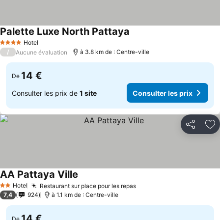
Palette Luxe North Pattaya
Hotel
4 Étoiles
/
à 3.8 km de : Centre-ville
Aucune évaluation
14 €
De
Consulter les prix de
1 site
Consulter les prix
Partager
Aj
AA Pattaya Ville
Hotel
Restaurant sur place pour les repas
2 Étoiles
7,4
924
à 1.1 km de : Centre-ville
14 €
De