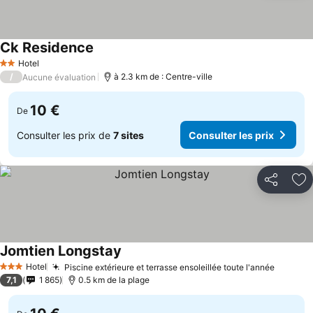
Ck Residence
Hotel
2 Étoiles
/
à 2.3 km de : Centre-ville
Aucune évaluation
10 €
De
Consulter les prix de
7 sites
Consulter les prix
Partager
Aj
Jomtien Longstay
Hotel
Piscine extérieure et terrasse ensoleillée toute l'année
3 Étoiles
7,1
1 865
0.5 km de la plage