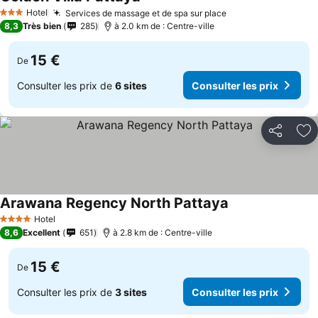
Hotel
Services de massage et de spa sur place
3 Étoiles
8,3
Très bien
285
à 2.0 km de : Centre-ville
15 €
De
Consulter les prix de
6 sites
Consulter les prix
Partager
Aj
Arawana Regency North Pattaya
Hotel
4 Étoiles
8,6
Excellent
651
à 2.8 km de : Centre-ville
15 €
De
Consulter les prix de
3 sites
Consulter les prix