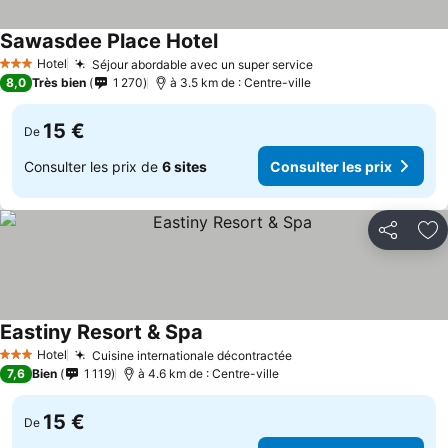
Sawasdee Place Hotel
Hotel
Séjour abordable avec un super service
3 Étoiles
8,0
Très bien
1 270
à 3.5 km de : Centre-ville
15 €
De
Consulter les prix de
6 sites
Consulter les prix
Partager
Aj
Eastiny Resort & Spa
Hotel
Cuisine internationale décontractée
3 Étoiles
7,6
Bien
1 119
à 4.6 km de : Centre-ville
15 €
De