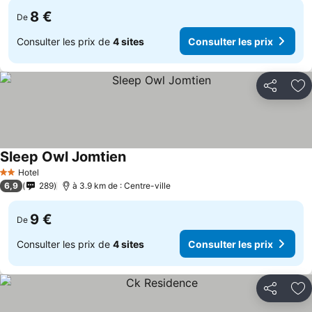
8 €
De
Consulter les prix de
4 sites
Consulter les prix
Partager
Aj
Sleep Owl Jomtien
Hotel
2 Étoiles
6,9
289
à 3.9 km de : Centre-ville
9 €
De
Consulter les prix de
4 sites
Consulter les prix
Partager
Aj