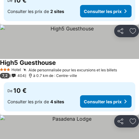
10 €
De
Consulter les prix de
2 sites
Consulter les prix
Partager
Aj
High5 Guesthouse
Hotel
Aide personnalisée pour les excursions et les billets
3 Étoiles
7,2
404
à 0.7 km de : Centre-ville
10 €
De
Consulter les prix de
4 sites
Consulter les prix
Partager
Aj