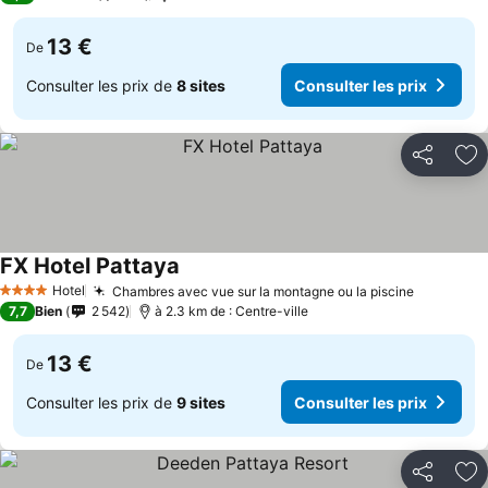
13 €
De
Consulter les prix de
8 sites
Consulter les prix
Partager
Aj
FX Hotel Pattaya
Hotel
Chambres avec vue sur la montagne ou la piscine
4 Étoiles
7,7
Bien
2 542
à 2.3 km de : Centre-ville
13 €
De
Consulter les prix de
9 sites
Consulter les prix
Partager
Aj