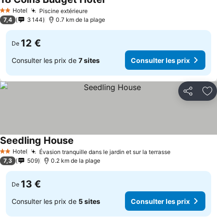
Hotel
Piscine extérieure
2 Étoiles
7,4
3 144
0.7 km de la plage
12 €
De
Consulter les prix de
7 sites
Consulter les prix
Partager
Aj
Seedling House
Hotel
Évasion tranquille dans le jardin et sur la terrasse
2 Étoiles
7,3
509
0.2 km de la plage
13 €
De
Consulter les prix de
5 sites
Consulter les prix