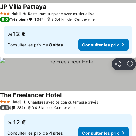
JP Villa Pattaya
Hotel
Restaurant sur place avec musique live
3 Étoiles
8,0
Très bien
1 647
à 3.4 km de : Centre-ville
12 €
De
Consulter les prix de
8 sites
Consulter les prix
Partager
Aj
The Freelancer Hotel
Hotel
Chambres avec balcon ou terrasse privés
3 Étoiles
6,5
284
à 0.8 km de : Centre-ville
12 €
De
Consulter les prix de
4 sites
Consulter les prix