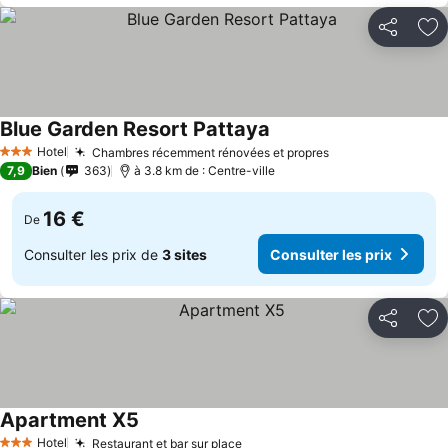
Partager
Aj
Blue Garden Resort Pattaya
Hotel
Chambres récemment rénovées et propres
3 Étoiles
7,9
Bien
363
à 3.8 km de : Centre-ville
16 €
De
Consulter les prix de
3 sites
Consulter les prix
Partager
Aj
Apartment X5
Hotel
Restaurant et bar sur place