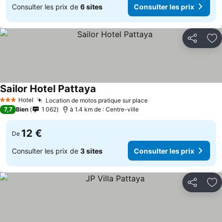
Consulter les prix de
6 sites
Consulter les prix
Partager
Aj
Sailor Hotel Pattaya
Hotel
Location de motos pratique sur place
3 Étoiles
7,7
Bien
1 062
à 1.4 km de : Centre-ville
12 €
De
Consulter les prix de
3 sites
Consulter les prix
Partager
Aj