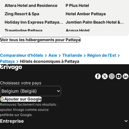
Altera Hotel and Residence
P Plus Hotel
Zing Resort & Spa
Hotel Amber Pattaya
Holiday Inn Express Pattaya Central By Ihg
Jomtien Palm Beach Hotel & Resort
Travelodge Pattaya
Acqua Hotel
Centara Pattaya Hotel
Intimate Hotel Pattaya
Voir tous les hébergements pour Pattaya
Sunshine Hotel & Residences
March Hotel Pattaya
Comparateur d'hôtels
Asie
Thaïlande
Région de l'Est
Vogue Pattaya Hotel
Hotel Zing
Pattaya
Hôtels économiques à Pattaya
Mera Mare Pattaya
Dusit Thani Pattaya
Avani Pattaya Resort
Meliá Pattaya Hotel
Facebook
Twitter
Insta
Yo
D Varee Jomtien Beach
Sabai Sabana
Choisissez votre pays
Nova Gold Hotel Pattaya
Arden Hotel and Residence
Aster Hotel and Residence by At Mind
Sunbeam Hotel Pattaya
Ajouter sur Google
Retrouvez facilement nos résultats :
Mercure Pattaya Ocean Resort
Fifth Pattaya Jomtien
ajoutez trivago comme source
Jomtien Hisotel
Areca Lodge
préférée sur Google.
Entreprise
Holiday Inn Pattaya By Ihg
Siam@Siam Design Hotel Pattaya