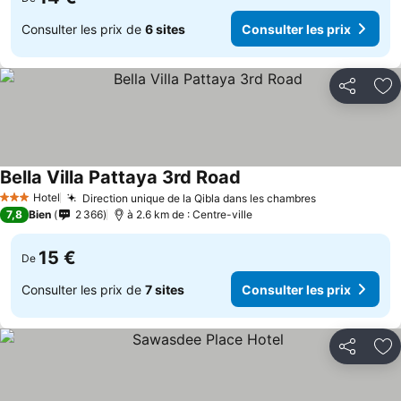
Consulter les prix de
6 sites
Consulter les prix
Partager
Aj
Bella Villa Pattaya 3rd Road
Hotel
Direction unique de la Qibla dans les chambres
3 Étoiles
7,8
Bien
2 366
à 2.6 km de : Centre-ville
15 €
De
Consulter les prix de
7 sites
Consulter les prix
Partager
Aj