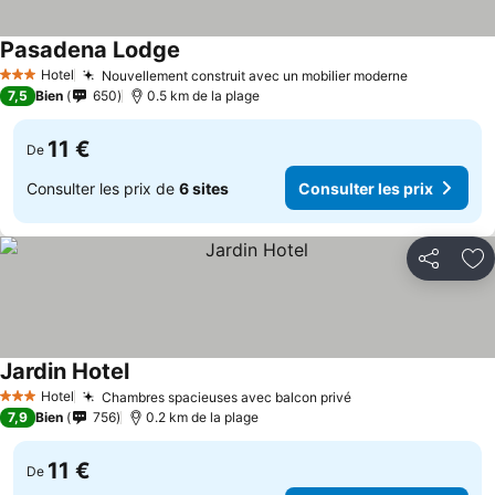
Pasadena Lodge
Hotel
Nouvellement construit avec un mobilier moderne
3 Étoiles
7,5
Bien
650
0.5 km de la plage
11 €
De
Consulter les prix de
6 sites
Consulter les prix
Partager
Aj
Jardin Hotel
Hotel
Chambres spacieuses avec balcon privé
3 Étoiles
7,9
Bien
756
0.2 km de la plage
11 €
De