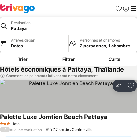
Favoris
Se con
Me
Destination
Pattaya
Arrivée/départ
Personnes et chambres
Dates
2 personnes, 1 chambre
Trier
Filtrer
Carte
Hôtels économiques à Pattaya, Thaïlande
Comment les paiements influencent notre classement
Partager
Aj
Palette Luxe Jomtien Beach Pattaya
Hotel
3 Étoiles
/
à 7.7 km de : Centre-ville
Aucune évaluation