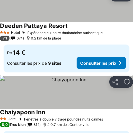
Deeden Pattaya Resort
Hotel
Expérience culinaire thaïlandaise authentique
3 Étoiles
7,1
674
0.2 km de la plage
14 €
De
Consulter les prix de
9 sites
Consulter les prix
Partager
Aj
Chaiyapoon Inn
Hotel
Fenêtres à double vitrage pour des nuits calmes
2 Étoiles
8,0
Très bien
812
à 0.7 km de : Centre-ville