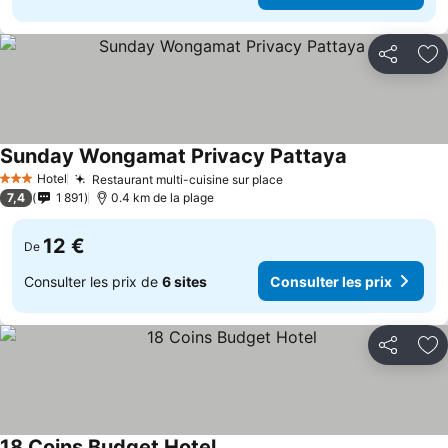
Partager
Aj
Sunday Wongamat Privacy Pattaya
Hotel
Restaurant multi-cuisine sur place
3 Étoiles
7,4
1 891
0.4 km de la plage
12 €
De
Consulter les prix de
6 sites
Consulter les prix
Partager
Aj
18 Coins Budget Hotel