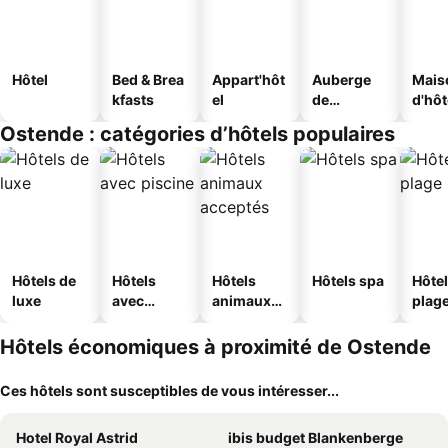
Hôtel
Bed & Brea
Appart'hôt
Auberge
Mais
kfasts
el
de
d'hô
jeunesse
Ostende : catégories d’hôtels populaires
Hôtels de
Hôtels
Hôtels
Hôtels spa
Hôtel
luxe
avec
animaux
plag
piscine
acceptés
Hôtels économiques à proximité de Ostende
Ces hôtels sont susceptibles de vous intéresser...
Hotel Royal Astrid
ibis budget Blankenberge