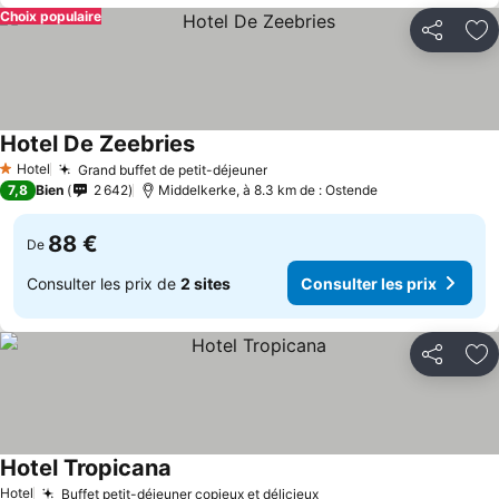
Choix populaire
Partager
Aj
Hotel De Zeebries
Consulter les prix
Hotel
Grand buffet de petit-déjeuner
Consulter les prix
1 Étoiles
7,8
Bien
2 642
Middelkerke, à 8.3 km de : Ostende
88 €
De
Consulter les prix de
2 sites
Consulter les prix
Partager
Aj
Hotel Tropicana
Consulter les prix
Hotel
Buffet petit-déjeuner copieux et délicieux
Consulter les prix