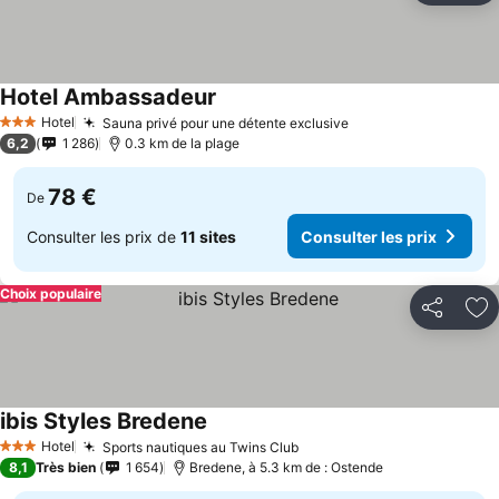
Hotel Ambassadeur
Consulter les prix
Hotel
Sauna privé pour une détente exclusive
Consulter les prix
3 Étoiles
6,2
1 286
0.3 km de la plage
78 €
De
Consulter les prix de
11 sites
Consulter les prix
Choix populaire
Partager
Aj
ibis Styles Bredene
Consulter les prix
Hotel
Sports nautiques au Twins Club
Consulter les prix
3 Étoiles
8,1
Très bien
1 654
Bredene, à 5.3 km de : Ostende