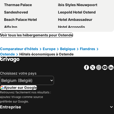
Thermae Palace
ibis Styles Nieuwpoort
Sandeshoved
Leopold Hotel Ostend
Beach Palace Hotel
Hotel Ambassadeur
Alfa Inn
Hotel Acropolis
Hotel Cocoon
Upstairs Hotel
Voir tous les hébergements pour Ostende
Vayamundo Oostende
Hotel Mercure Oostende
Comparateur d'hôtels
Europe
Belgique
Flandres
Cosmopolite Hotel Nieuwpoort-Bad
C-Hotels Andromeda
Ostende
Hôtels économiques à Ostende
C-Hotels Silt
Hotel Cavalli by WP Hotels
Hotel Louisa
Hotel Bero
Facebook
Twitter
Insta
Yo
C-Hotels Zeegalm
Hotel Aazaert by WP Hotels
Choisissez votre pays
Hotel Saint Sauveur by WP Hotels
C-Hotels Excelsior
The Ostendian
Hotel Albert II Oostende
Ajouter sur Google
Retrouvez facilement nos résultats :
C-Hotels Burlington
Hotel De Hofkamers
ajoutez trivago comme source
Hotel De Zeebries
Hotel Du Parc
préférée sur Google.
Entreprise
The CORNR Hotel
Alpha Hotel