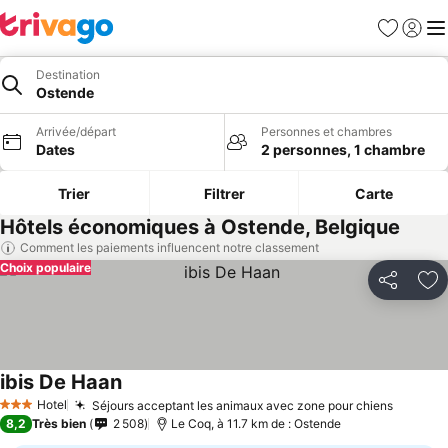
Favoris
Se con
Me
Destination
Ostende
Arrivée/départ
Personnes et chambres
Dates
2 personnes, 1 chambre
Trier
Filtrer
Carte
Hôtels économiques à Ostende, Belgique
Comment les paiements influencent notre classement
Choix populaire
Partager
Aj
ibis De Haan
Consulter les prix
Hotel
Séjours acceptant les animaux avec zone pour chiens
Consult
3 Étoiles
8,2
Très bien
2 508
Le Coq, à 11.7 km de : Ostende