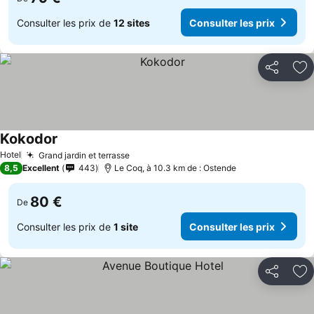
Consulter les prix de
12 sites
Consulter les prix
Partager
Aj
Kokodor
Consulter les prix
Hotel
Grand jardin et terrasse
Consulter les prix
8,5
Excellent
443
Le Coq, à 10.3 km de : Ostende
80 €
De
Consulter les prix de
1 site
Consulter les prix
Partager
Aj