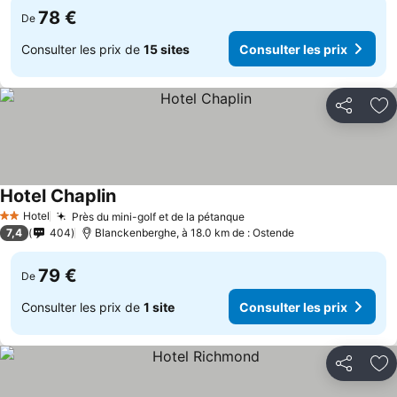
78 €
De
Consulter les prix de
15 sites
Consulter les prix
Partager
Aj
Hotel Chaplin
Consulter les prix
Hotel
Près du mini-golf et de la pétanque
Consulter les prix
2 Étoiles
7,4
404
Blanckenberghe, à 18.0 km de : Ostende
79 €
De
Consulter les prix de
1 site
Consulter les prix
Partager
Aj