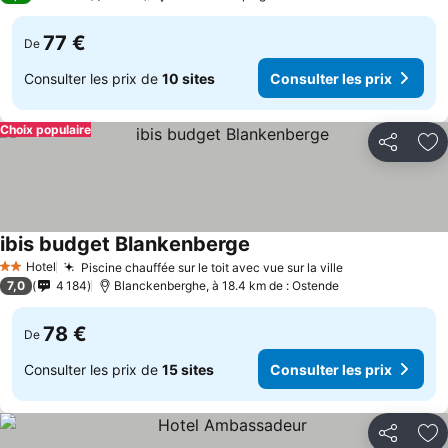
77 €
De
Consulter les prix de
10 sites
Consulter les prix
Choix populaire
Partager
Aj
ibis budget Blankenberge
Consulter les prix
Hotel
Piscine chauffée sur le toit avec vue sur la ville
Consulter les 
2 Étoiles
7,0
4 184
Blanckenberghe, à 18.4 km de : Ostende
78 €
De
Consulter les prix de
15 sites
Consulter les prix
Partager
Aj