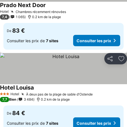
Prado Next Door
Consulter les prix
Hotel
Chambres récemment rénovées
Consulter les prix
7,4
1 065
0.2 km de la plage
83 €
De
Consulter les prix de
7 sites
Consulter les prix
Partager
Aj
Hotel Louisa
Consulter les prix
Hotel
À deux pas de la plage de sable d'Ostende
Consulter les pr
3 Étoiles
7,7
Bien
3 484
0.2 km de la plage
84 €
De
Consulter les prix de
7 sites
Consulter les prix