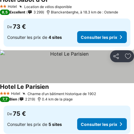
Consulter les prix
Hotel
Location de vélos disponible
Consulter les prix
2 Étoiles
8,5
Excellent
3 299
Blanckenberghe, à 18.3 km de : Ostende
73 €
De
Consulter les prix de
4 sites
Consulter les prix
Partager
Aj
Hotel Le Parisien
Consulter les prix
Hotel
Charme d'un bâtiment historique de 1902
Consulter les pri
3 Étoiles
7,7
Bien
2 219
0.4 km de la plage
75 €
De
Consulter les prix de
5 sites
Consulter les prix