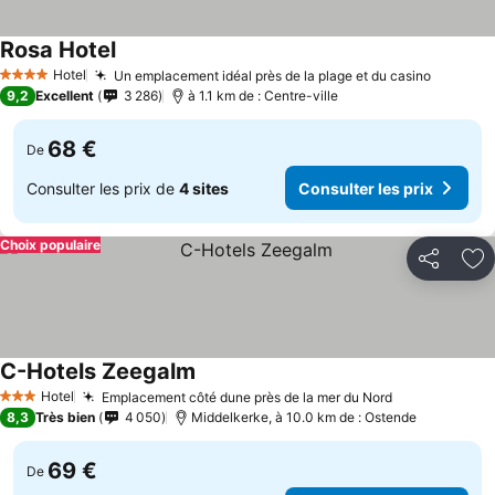
Rosa Hotel
Consulter les prix
Hotel
Un emplacement idéal près de la plage et du casino
Consult
4 Étoiles
9,2
Excellent
3 286
à 1.1 km de : Centre-ville
68 €
De
Consulter les prix de
4 sites
Consulter les prix
Choix populaire
Partager
Aj
C-Hotels Zeegalm
Consulter les prix
Hotel
Emplacement côté dune près de la mer du Nord
Consulter le
3 Étoiles
8,3
Très bien
4 050
Middelkerke, à 10.0 km de : Ostende
69 €
De