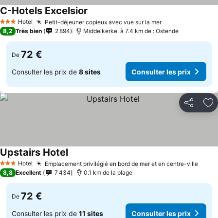
C-Hotels Excelsior
Consulter les prix
Hotel
Petit-déjeuner copieux avec vue sur la mer
Consulter les p
3 Étoiles
8,2
Très bien
2 894
Middelkerke, à 7.4 km de : Ostende
72 €
De
Consulter les prix de
8 sites
Consulter les prix
Partager
Aj
Upstairs Hotel
Consulter les prix
Hotel
Emplacement privilégié en bord de mer et en centre-ville
Consu
3 Étoiles
8,8
Excellent
7 434
0.1 km de la plage
72 €
De
Consulter les prix de
11 sites
Consulter les prix