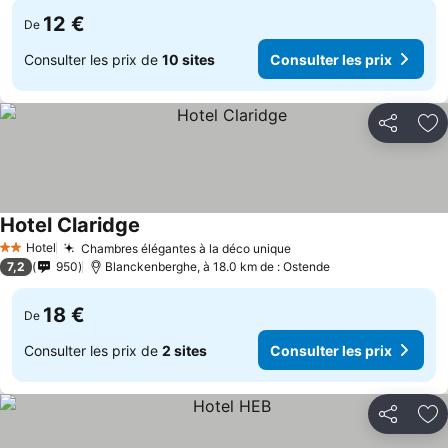
12 €
De
Consulter les prix de
10 sites
Consulter les prix
Partager
Aj
Hotel Claridge
Consulter les prix
Hotel
Chambres élégantes à la déco unique
Consulter les prix
2 Étoiles
7,2
950
Blanckenberghe, à 18.0 km de : Ostende
18 €
De
Consulter les prix de
2 sites
Consulter les prix
Partager
Aj