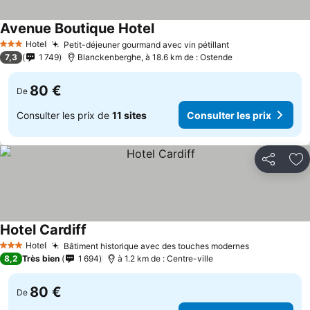
Avenue Boutique Hotel
Consulter les prix
Hotel
Petit-déjeuner gourmand avec vin pétillant
Consulter les p
3 Étoiles
7,3
1 749
Blanckenberghe, à 18.6 km de : Ostende
80 €
De
Consulter les prix de
11 sites
Consulter les prix
Partager
Aj
Hotel Cardiff
Consulter les prix
Hotel
Bâtiment historique avec des touches modernes
Consulter le
3 Étoiles
8,2
Très bien
1 694
à 1.2 km de : Centre-ville
80 €
De