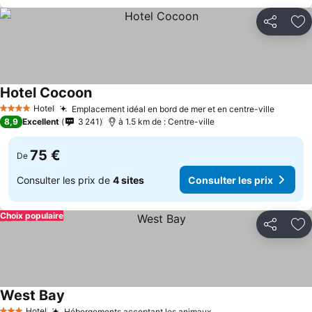
Partager
Aj
Hotel Cocoon
Consulter les prix
Hotel
Emplacement idéal en bord de mer et en centre-ville
Consult
4 Étoiles
8,9
Excellent
3 241
à 1.5 km de : Centre-ville
75 €
De
Consulter les prix de
4 sites
Consulter les prix
Choix populaire
Partager
Aj
West Bay
Consulter les prix
Hotel
Hébergements acceptant les animaux