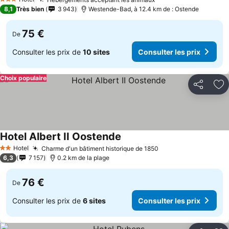
Consulter les prix
3 Étoiles
8,1
Très bien
3 943
Westende-Bad, à 12.4 km de : Ostende
75 €
De
Consulter les prix de
10 sites
Consulter les prix
Choix populaire
Partager
Aj
Hotel Albert II Oostende
Consulter les prix
Hotel
Charme d'un bâtiment historique de 1850
Consulter les prix
2 Étoiles
6,3
7 157
0.2 km de la plage
76 €
De
Consulter les prix de
6 sites
Consulter les prix