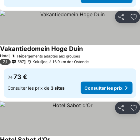
Partager
Aj
Vakantiedomein Hoge Duin
Consulter les prix
Hotel
Hébergements adaptés aux groupes
Consulter les prix
7,1
587
Koksijde, à 16.9 km de : Ostende
73 €
De
Consulter les prix de
3 sites
Consulter les prix
Partager
Aj
Hotel Sabot d'Or