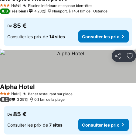
Consulter les prix
Hotel
Piscine intérieure et espace bien-être
Consulter les prix
3 Étoiles
8,3
Très bien
4 232
Nieuport, à 14.4 km de : Ostende
85 €
De
Consulter les prix de
14 sites
Consulter les prix
Partager
Aj
Alpha Hotel
Consulter les prix
Hotel
Bar et restaurant sur place
Consulter les prix
3 Étoiles
6,2
3 291
0.1 km de la plage
85 €
De
Consulter les prix de
7 sites
Consulter les prix