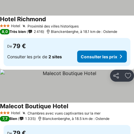
Hotel Richmond
Consulter les prix
Hotel
Proximité des villes historiques
Consulter les prix
3 Étoiles
8,0
Très bien
2 416
Blanckenberghe, à 18.1 km de : Ostende
79 €
De
Consulter les prix de
2 sites
Consulter les prix
Partager
Aj
Malecot Boutique Hotel
Consulter les prix
Hotel
Chambres avec vues captivantes sur la mer
Consulter les p
3 Étoiles
7,7
Bien
1 335
Blanckenberghe, à 18.5 km de : Ostende
79 €
De