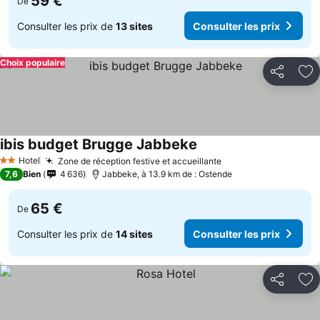
59 €
De
Consulter les prix de
13 sites
Consulter les prix
Choix populaire
Partager
Aj
ibis budget Brugge Jabbeke
Consulter les prix
Hotel
Zone de réception festive et accueillante
Consulter les prix
2 Étoiles
7,6
Bien
4 636
Jabbeke, à 13.9 km de : Ostende
65 €
De
Consulter les prix de
14 sites
Consulter les prix
Partager
Aj