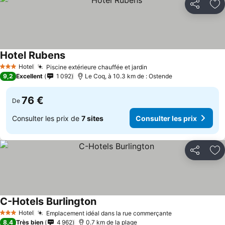
Partager
Aj
Hotel Rubens
Consulter les prix
Hotel
Piscine extérieure chauffée et jardin
Consulter les prix
3 Étoiles
9,2
Excellent
1 092
Le Coq, à 10.3 km de : Ostende
76 €
De
Consulter les prix de
7 sites
Consulter les prix
Partager
Aj
C-Hotels Burlington
Consulter les prix
Hotel
Emplacement idéal dans la rue commerçante
Consulter les 
3 Étoiles
8,4
Très bien
4 962
0.7 km de la plage