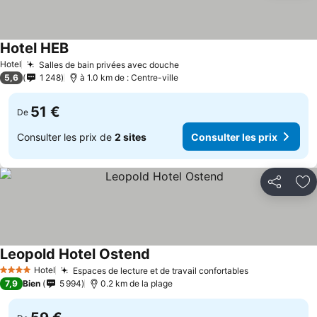
Hotel HEB
Consulter les prix
Hotel
Salles de bain privées avec douche
Consulter les prix
5,6
1 248
à 1.0 km de : Centre-ville
51 €
De
Consulter les prix de
2 sites
Consulter les prix
Partager
Aj
Leopold Hotel Ostend
Consulter les prix
Hotel
Espaces de lecture et de travail confortables
Consulter les
4 Étoiles
7,9
Bien
5 994
0.2 km de la plage