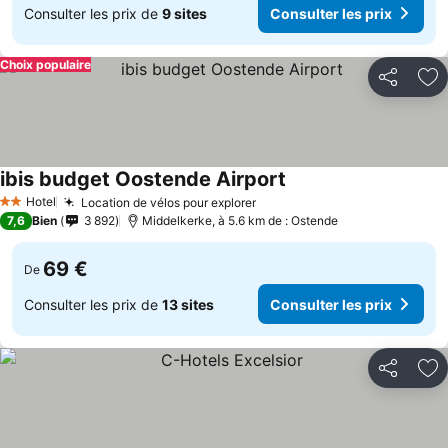
Consulter les prix de
9 sites
Consulter les prix
Choix populaire
Partager
Aj
ibis budget Oostende Airport
Consulter les prix
Hotel
Location de vélos pour explorer
Consulter les prix
2 Étoiles
7,6
Bien
3 892
Middelkerke, à 5.6 km de : Ostende
69 €
De
Consulter les prix de
13 sites
Consulter les prix
Partager
Aj