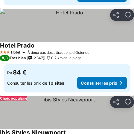
Partager
Aj
Hotel Prado
Consulter les prix
Hotel
À deux pas des attractions d'Ostende
Consulter les prix
3 Étoiles
8,3
Très bien
2 847
0.2 km de la plage
84 €
De
Consulter les prix de
10 sites
Consulter les prix
Choix populaire
Partager
Aj
ibis Styles Nieuwpoort