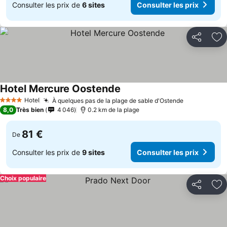
Consulter les prix de
6 sites
Consulter les prix
Partager
Aj
Hotel Mercure Oostende
Consulter les prix
Hotel
À quelques pas de la plage de sable d'Ostende
Consulter l
4 Étoiles
8,0
Très bien
4 046
0.2 km de la plage
81 €
De
Consulter les prix de
9 sites
Consulter les prix
Choix populaire
Partager
Aj