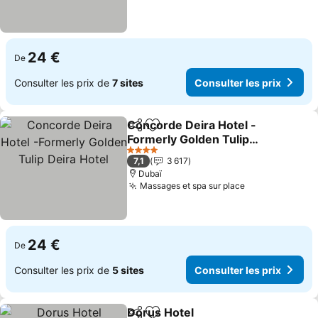
24 €
De
Consulter les prix de
7 sites
Consulter les prix
Concorde Deira Hotel -
Partager
Ajouter à mes favoris
Formerly Golden Tulip
Deira Hotel
Consulter les prix
4 Étoiles
7,1
3 617
Dubaï
Massages et spa sur place
Consulter les 
24 €
De
Consulter les prix de
5 sites
Consulter les prix
Dorus Hotel