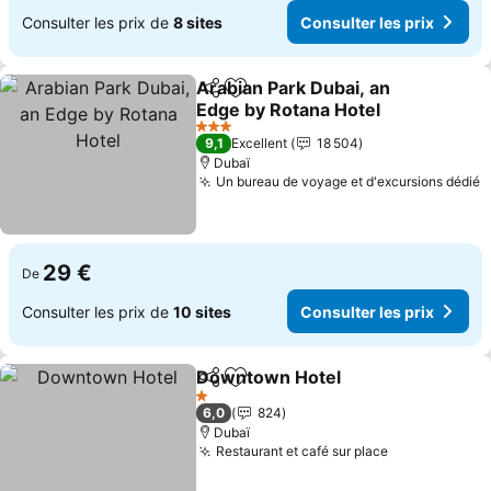
Consulter les prix de
8 sites
Consulter les prix
Arabian Park Dubai, an
Partager
Ajouter à mes favoris
Edge by Rotana Hotel
Consulter les prix
3 Étoiles
9,1
Excellent
18 504
Dubaï
Un bureau de voyage et d'excursions dédié
C
29 €
De
Consulter les prix de
10 sites
Consulter les prix
Downtown Hotel
Partager
Ajouter à mes favoris
Consulter
1 Étoiles
6,0
824
Dubaï
Restaurant et café sur place
Consulter le