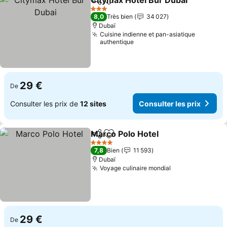
Citymax Hotel Bur Dubai
Partager
Ajouter à mes favoris
Co
3 Étoiles
8,0
Très bien
34 027
Dubaï
Cuisine indienne et pan-asiatique
authentique
29 €
De
Consulter les prix de
12 sites
Consulter les prix
Marco Polo Hotel
Partager
Ajouter à mes favoris
Consulter
4 Étoiles
7,8
Bien
11 593
Dubaï
Voyage culinaire mondial
Consulter les p
29 €
De