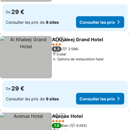
29 €
De
Consulter les prix de
8 sites
Consulter les prix
Al Khaleej Grand Hotel
Partager
Ajouter à mes favoris
Cons
3 Étoiles
6,3
3 596
Dubaï
Options de restauration halal
Consulter le
29 €
De
Consulter les prix de
9 sites
Consulter les prix
Avenue Hotel
Partager
Ajouter à mes favoris
Consulter les
4 Étoiles
7,9
Bien
6 463