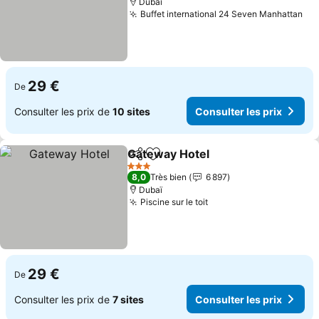
Dubaï
Buffet international 24 Seven Manhattan
Con
29 €
De
Consulter les prix de
10 sites
Consulter les prix
Gateway Hotel
Partager
Ajouter à mes favoris
Consulter le
3 Étoiles
8,0
Très bien
6 897
Dubaï
Piscine sur le toit
Consulter les prix
29 €
De
Consulter les prix de
7 sites
Consulter les prix