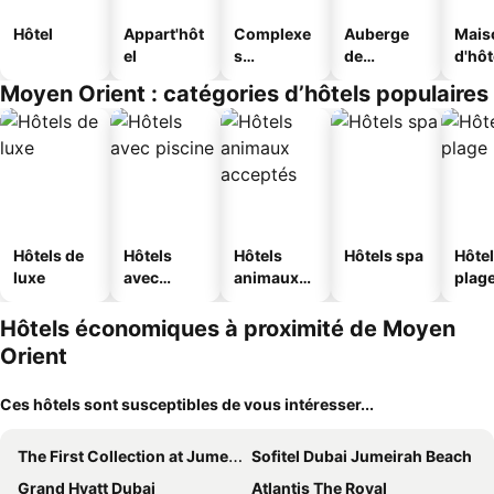
Hôtel
Appart'hôt
Complexe
Auberge
Mais
el
s
de
d'hô
touristique
jeunesse
Moyen Orient : catégories d’hôtels populaires
s
Hôtels de
Hôtels
Hôtels
Hôtels spa
Hôtel
luxe
avec
animaux
plag
piscine
acceptés
Hôtels économiques à proximité de Moyen
Orient
Ces hôtels sont susceptibles de vous intéresser...
The First Collection at Jumeirah Village Circle, a Tribute Portfolio Hotel
Sofitel Dubai Jumeirah Beach
Grand Hyatt Dubai
Atlantis The Royal