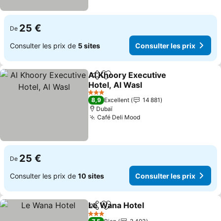
25 €
De
Consulter les prix de
5 sites
Consulter les prix
Al Khoory Executive
Partager
Ajouter à mes favoris
Hotel, Al Wasl
Consulter les prix
3 Étoiles
8,9
Excellent
14 881
Dubaï
Café Deli Mood
Consulter les prix
25 €
De
Consulter les prix de
10 sites
Consulter les prix
Le Wana Hotel
Partager
Ajouter à mes favoris
Consulter le
3 Étoiles