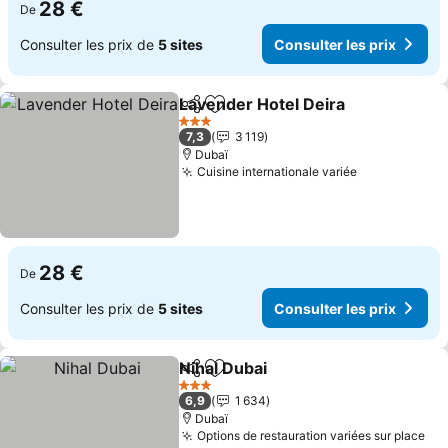
28 €
De
Consulter les prix de
5 sites
Consulter les prix
Lavender Hotel Deira
Partager
Ajouter à mes favoris
Consu
3 Étoiles
7,3
3 119
Dubaï
Cuisine internationale variée
Consulter le
28 €
De
Consulter les prix de
5 sites
Consulter les prix
Nihal Dubai
Partager
Ajouter à mes favoris
Consulter les p
3 Étoiles
6,9
1 634
Dubaï
Options de restauration variées sur place
Con