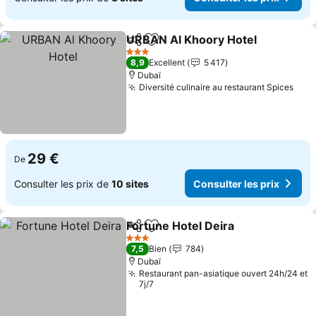
URBAN Al Khoory Hotel
Partager
Ajouter à mes favoris
Co
3 Étoiles
8,9
Excellent
5 417
Dubaï
Diversité culinaire au restaurant Spices
Cons
29 €
De
Consulter les prix de
10 sites
Consulter les prix
Fortune Hotel Deira
Partager
Ajouter à mes favoris
Consult
3 Étoiles
7,5
Bien
784
Dubaï
Restaurant pan-asiatique ouvert 24h/24 et
7j/7