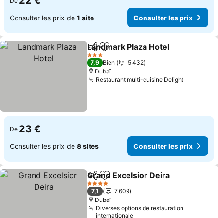
22 €
De
Consulter les prix de
1 site
Consulter les prix
Landmark Plaza Hotel
Partager
Ajouter à mes favoris
Cons
3 Étoiles
7,9
Bien
5 432
Dubaï
Restaurant multi-cuisine Delight
Consulter
23 €
De
Consulter les prix de
8 sites
Consulter les prix
Grand Excelsior Deira
Partager
Ajouter à mes favoris
Cons
4 Étoiles
7,1
7 609
Dubaï
Diverses options de restauration
internationale