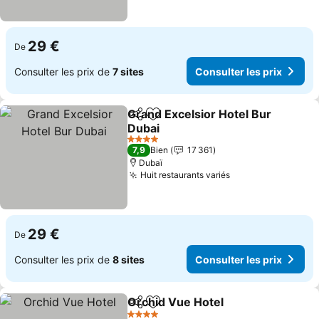
29 €
De
Consulter les prix de
7 sites
Consulter les prix
Grand Excelsior Hotel Bur
Partager
Ajouter à mes favoris
Dubai
Consulter les prix
4 Étoiles
7,9
Bien
17 361
Dubaï
Huit restaurants variés
Consulter les pri
29 €
De
Consulter les prix de
8 sites
Consulter les prix
Orchid Vue Hotel
Partager
Ajouter à mes favoris
Consulter