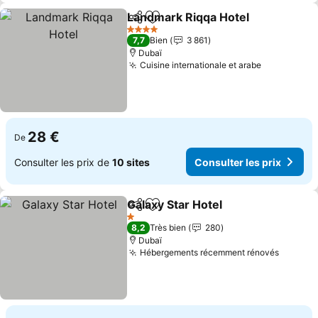
Landmark Riqqa Hotel
Partager
Ajouter à mes favoris
Cons
4 Étoiles
7,7
Bien
3 861
Dubaï
Cuisine internationale et arabe
Consulter 
28 €
De
Consulter les prix de
10 sites
Consulter les prix
Galaxy Star Hotel
Partager
Ajouter à mes favoris
Consulter
1 Étoiles
8,2
Très bien
280
Dubaï
Hébergements récemment rénovés
Consult