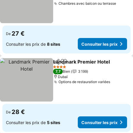
Chambres avec balcon ou terrasse
Consult
27 €
De
Consulter les prix de
8 sites
Consulter les prix
Landmark Premier Hotel
Partager
Ajouter à mes favoris
Co
4 Étoiles
7,7
Bien
3 199
Dubaï
Options de restauration variées
Consulter 
28 €
De
Consulter les prix de
5 sites
Consulter les prix