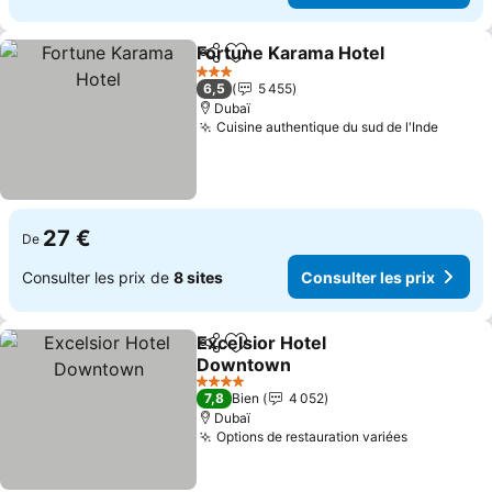
Fortune Karama Hotel
Partager
Ajouter à mes favoris
Cons
3 Étoiles
6,5
5 455
Dubaï
Cuisine authentique du sud de l'Inde
Consul
27 €
De
Consulter les prix de
8 sites
Consulter les prix
Excelsior Hotel
Partager
Ajouter à mes favoris
Downtown
Consulter les prix
4 Étoiles
7,8
Bien
4 052
Dubaï
Options de restauration variées
Consulter 