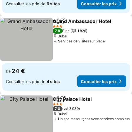
Consulter les prix de
6 sites
Consulter les prix
Grand Ambassador Hotel
Partager
Ajouter à mes favoris
C
3 Étoiles
7,8
Bien
1 826
Dubaï
Services de visites sur place
Consulter le
24 €
De
Consulter les prix de
4 sites
Consulter les prix
City Palace Hotel
Partager
Ajouter à mes favoris
Consulter
3 Étoiles
7,0
3 939
Dubaï
Un spa ressourçant avec services complets
C