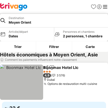
Favoris
Se con
Me
Destination
Moyen Orient
Arrivée/départ
Personnes et chambres
Dates
2 personnes, 1 chambre
Trier
Filtrer
Carte
Hôtels économiques à Moyen Orient, Asie
Comment les paiements influencent notre classement
Boonmax Hotel Llc
Partager
Ajouter à mes favoris
Consulte
3 Étoiles
4,9
3 576
Dubaï
Options de restauration multi-cuisine
Consul