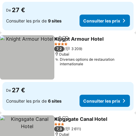
27 €
De
Consulter les prix de
9 sites
Consulter les prix
Knight Armour Hotel
Partager
Ajouter à mes favoris
Consu
4 Étoiles
7,2
3 209
Dubaï
Diverses options de restauration
internationale
27 €
De
Consulter les prix de
6 sites
Consulter les prix
Kingsgate Canal Hotel
Partager
Ajouter à mes favoris
Cons
3 Étoiles
7,3
2 611
Dubaï