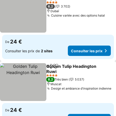
Partager
Ajouter à mes favoris
Consulter les p
4 Étoiles
6,2
3 702
Dubaï
Cuisine variée avec des options halal
Consu
24 €
De
Consulter les prix de
2 sites
Consulter les prix
Golden Tulip Headington
Partager
Ajouter à mes favoris
Ruwi
Consulter les prix
4 Étoiles
8,2
Très bien
5 037
Muscat
Design et ambiance d'inspiration indienne
Co
24 €
De