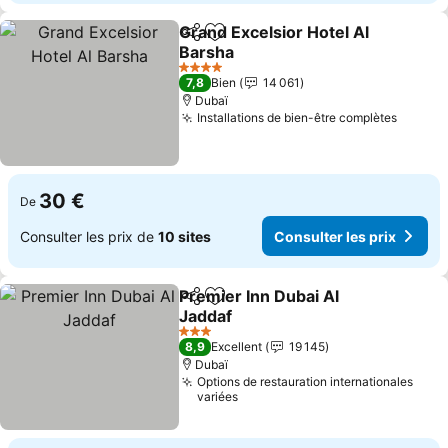
Grand Excelsior Hotel Al
Partager
Ajouter à mes favoris
Barsha
Consulter les prix
4 Étoiles
7,8
Bien
14 061
Dubaï
Installations de bien-être complètes
Consult
30 €
De
Consulter les prix de
10 sites
Consulter les prix
Premier Inn Dubai Al
Partager
Ajouter à mes favoris
Jaddaf
Consulter les prix
3 Étoiles
8,9
Excellent
19 145
Dubaï
Options de restauration internationales
variées