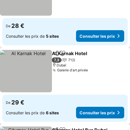
28 €
De
Consulter les prix de
5 sites
Consulter les prix
Al Karnak Hotel
Partager
Ajouter à mes favoris
Consulter l
7,3
712
Dubaï
Galerie d'art privée
Consulter les prix
29 €
De
Consulter les prix de
6 sites
Consulter les prix