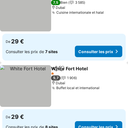
4 Étoiles
7,5
Bien
3 585
Dubaï
Cuisine internationale et halal
Consulter l
29 €
De
Consulter les prix de
7 sites
Consulter les prix
White Fort Hotel
Partager
Ajouter à mes favoris
Consulter 
1 Étoiles
5,7
1 906
Dubaï
Buffet local et international
Consulter les
29 €
De
Consulter les prix de
8 sites
Consulter les prix