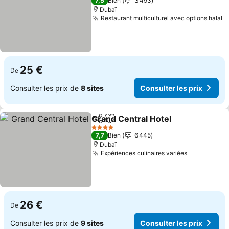
7,5
Bien
3 493
Dubaï
Restaurant multiculturel avec options halal
C
25 €
De
Consulter les prix de
8 sites
Consulter les prix
Grand Central Hotel
Partager
Ajouter à mes favoris
Consul
4 Étoiles
7,7
Bien
6 445
Dubaï
Expériences culinaires variées
Consulter l
26 €
De
Consulter les prix de
9 sites
Consulter les prix