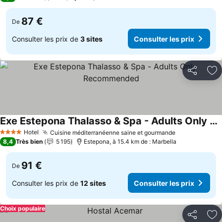
87 €
De
Consulter les prix de
3 sites
Consulter les prix
Partager
Aj
Exe Estepona Thalasso & Spa - Adults Only Recommended
Consulter les prix
Hotel
Cuisine méditerranéenne saine et gourmande
Consulter le
4 Étoiles
8,4
Très bien
5 195
Estepona, à 15.4 km de : Marbella
91 €
De
Consulter les prix de
12 sites
Consulter les prix
Choix populaire
Partager
Aj