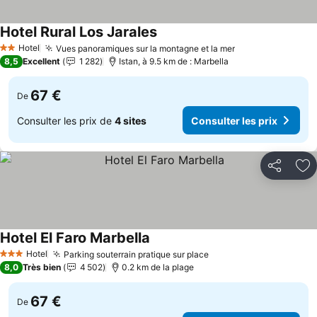
Hotel Rural Los Jarales
Consulter les prix
Hotel
Vues panoramiques sur la montagne et la mer
Consulter les p
2 Étoiles
8,5
Excellent
1 282
Istan, à 9.5 km de : Marbella
67 €
De
Consulter les prix de
4 sites
Consulter les prix
Partager
Aj
Hotel El Faro Marbella
Consulter les prix
Hotel
Parking souterrain pratique sur place
Consulter les prix
3 Étoiles
8,0
Très bien
4 502
0.2 km de la plage
67 €
De