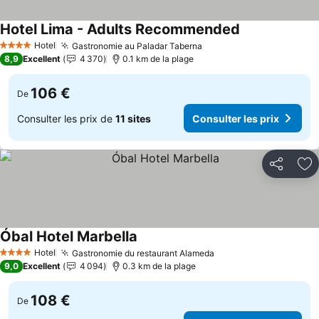
Hotel Lima - Adults Recommended
Consulter les p
Hotel
Gastronomie au Paladar Taberna
Consulter les prix
4 Étoiles
8,9
Excellent
4 370
0.1 km de la plage
106 €
De
Consulter les prix de
11 sites
Consulter les prix
Partager
Aj
Óbal Hotel Marbella
Consulter les prix
Hotel
Gastronomie du restaurant Alameda
Consulter les prix
4 Étoiles
9,0
Excellent
4 094
0.3 km de la plage
108 €
De