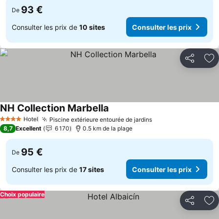
93 €
De
Consulter les prix de
10 sites
Consulter les prix
Partager
Aj
NH Collection Marbella
Consulter les prix
Hotel
Piscine extérieure entourée de jardins
Consulter les prix
4 Étoiles
8,7
Excellent
6 170
0.5 km de la plage
95 €
De
Consulter les prix de
17 sites
Consulter les prix
Choix populaire
Partager
Aj