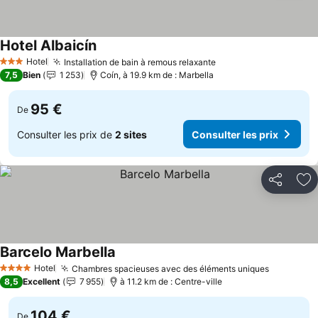
Hotel Albaicín
Consulter les prix
Hotel
Installation de bain à remous relaxante
Consulter les prix
3 Étoiles
7,5
Bien
1 253
Coín, à 19.9 km de : Marbella
95 €
De
Consulter les prix de
2 sites
Consulter les prix
Partager
Aj
Barcelo Marbella
Consulter les prix
Hotel
Chambres spacieuses avec des éléments uniques
Consulter
4 Étoiles
8,5
Excellent
7 955
à 11.2 km de : Centre-ville
104 €
De