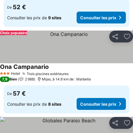
52 €
De
Consulter les prix de
9 sites
Consulter les prix
Choix populaire
Partager
Aj
Ona Campanario
Consulter les prix
Hotel
Trois piscines extérieures
Consulter les prix
3 Étoiles
7,9
Bien
2 988
Mijas, à 14.6 km de : Marbella
57 €
De
Consulter les prix de
8 sites
Consulter les prix
Partager
Aj