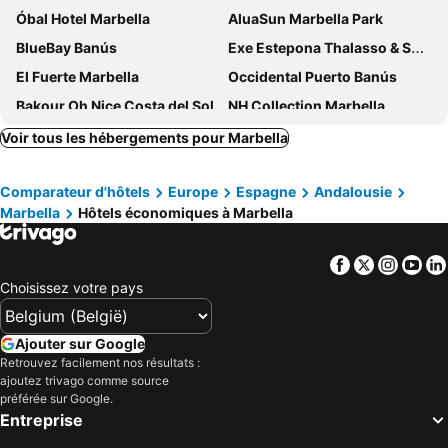
Óbal Hotel Marbella
AluaSun Marbella Park
BlueBay Banús
Exe Estepona Thalasso & Spa - Adults Only Recommended
El Fuerte Marbella
Occidental Puerto Banús
Bakour Oh Nice Costa del Sol
NH Collection Marbella
Gran Hotel Guadalpin Banus
Barcelo Marbella
Voir tous les hébergements pour Marbella
Sol Marbella Estepona Atalaya Park
Gran Hotel Costa del Sol
Comparateur d'hôtels
Europe
Espagne
Andalousie
Iberostar Selection Marbella Coral Beach
Ona Diana Park
Marbella
Hôtels économiques à Marbella
Globales Cortijo Blanco
Eurostars Ocean Marbella
THE FLAG HOTEL Marbella, Estepona Adult Recommended
Hard Rock Hotel Marbella
Facebook
Twitter
Insta
Yo
Hotel Monarque El Rodeo
Hotel El Faro Marbella
Choisissez votre pays
TRH Paraiso
Alanda Marbella Hotel
Hotel Lima - Adults Recommended
Don Carlos Marbella
Ajouter sur Google
Retrouvez facilement nos résultats :
ME Marbella
Nobu Hotel Marbella
ajoutez trivago comme source
Hotel Baviera
Kimpton Los Monteros Marbella By Ihg
préférée sur Google.
Entreprise
Ona Campanario
La Villa Marbella