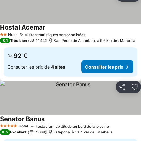
Hostal Acemar
Consulter les prix
Hotel
Visites touristiques personnalisées
Consulter les prix
2 Étoiles
8,1
Très bien
1 144
San Pedro de Alcántara, à 9.6 km de : Marbella
92 €
De
Consulter les prix de
4 sites
Consulter les prix
Partager
Aj
Senator Banus
Consulter les prix
Hotel
Restaurant L'Attitude au bord de la piscine
Consulter les
5 Étoiles
8,5
Excellent
4 668
Estepona, à 13.4 km de : Marbella