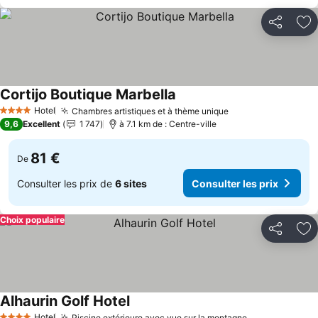
Partager
Aj
Cortijo Boutique Marbella
Consulter les prix
Hotel
Chambres artistiques et à thème unique
Consulter les pri
4 Étoiles
9,6
Excellent
1 747
à 7.1 km de : Centre-ville
81 €
De
Consulter les prix de
6 sites
Consulter les prix
Choix populaire
Partager
Aj
Alhaurin Golf Hotel
Consulter les prix
Hotel
Piscine extérieure avec vue sur la montagne