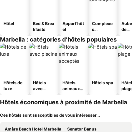
Hôtel
Bed & Brea
Appart'hôt
Complexe
Aube
kfasts
el
s
de
touristique
jeun
Marbella : catégories d’hôtels populaires
s
Hôtels de
Hôtels
Hôtels
Hôtels spa
Hôtel
luxe
avec
animaux
plag
piscine
acceptés
Hôtels économiques à proximité de Marbella
Ces hôtels sont susceptibles de vous intéresser...
Amàre Beach Hotel Marbella
Senator Banus