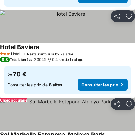
Partager
Aj
Hotel Baviera
Consulter les prix
Hotel
Restaurant Gula by Paladar
Consulter les prix
3 Étoiles
8,3
Très bien
2 304
0.4 km de la plage
70 €
De
Consulter les prix de
8 sites
Consulter les prix
Choix populaire
Partager
Aj
Sol Marbella Estepona Atalaya Park