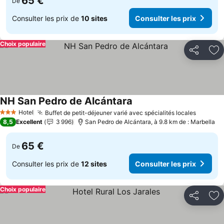
65 €
De
Consulter les prix de
10 sites
Consulter les prix
Choix populaire
Partager
Aj
NH San Pedro de Alcántara
Consulter les prix
Hotel
Buffet de petit-déjeuner varié avec spécialités locales
Consult
3 Étoiles
8,5
Excellent
3 996
San Pedro de Alcántara, à 9.8 km de : Marbella
65 €
De
Consulter les prix de
12 sites
Consulter les prix
Choix populaire
Partager
Aj