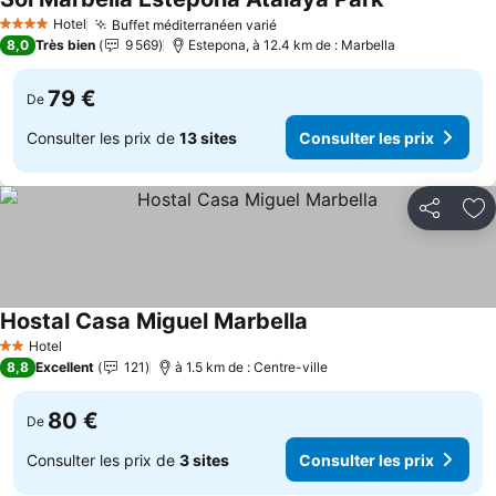
Consulter les
Hotel
Buffet méditerranéen varié
Consulter les prix
4 Étoiles
8,0
Très bien
9 569
Estepona, à 12.4 km de : Marbella
79 €
De
Consulter les prix de
13 sites
Consulter les prix
Partager
Aj
Hostal Casa Miguel Marbella
Consulter les prix
Hotel
2 Étoiles
8,8
Excellent
121
à 1.5 km de : Centre-ville
80 €
De
Consulter les prix de
3 sites
Consulter les prix