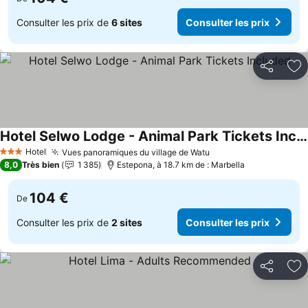
Consulter les prix de
6 sites
Consulter les prix
Partager
Aj
Hotel Selwo Lodge - Animal Park Tickets Included
Consulter les prix
Hotel
Vues panoramiques du village de Watu
Consulter les prix
3 Étoiles
8,0
Très bien
1 385
Estepona, à 18.7 km de : Marbella
104 €
De
Consulter les prix de
2 sites
Consulter les prix
Partager
Aj