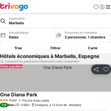
Favoris
Se con
Me
Destination
Marbella
Arrivée/départ
Personnes et chambres
Dates
2 personnes, 1 chambre
Trier
Filtrer
Carte
Hôtels économiques à Marbella, Espagne
Comment les paiements influencent notre classement
Choix populaire
Partager
Aj
Ona Diana Park
Consulter les prix
Hotel
Piscine d'eau salée
Consulter les prix
3 Étoiles
7,9
Bien
4 682
Estepona, à 12.9 km de : Marbella