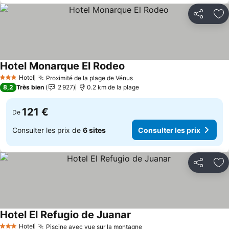
Partager
Aj
Hotel Monarque El Rodeo
Consulter les prix
Hotel
Proximité de la plage de Vénus
Consulter les prix
3 Étoiles
8,2
Très bien
2 927
0.2 km de la plage
121 €
De
Consulter les prix de
6 sites
Consulter les prix
Partager
Aj
Hotel El Refugio de Juanar
Consulter les prix
Hotel
Piscine avec vue sur la montagne
Consulter les prix