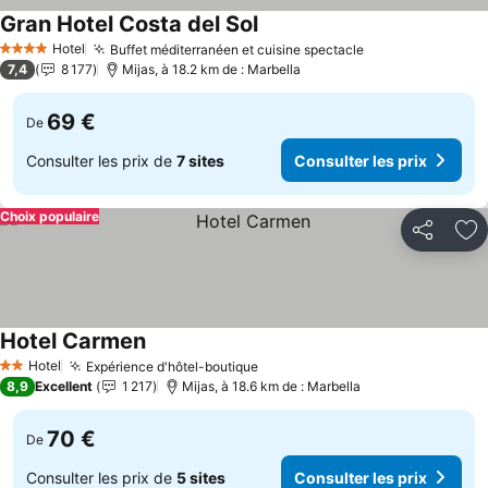
Gran Hotel Costa del Sol
Consulter les prix
Hotel
Buffet méditerranéen et cuisine spectacle
Consulter les p
4 Étoiles
7,4
8 177
Mijas, à 18.2 km de : Marbella
69 €
De
Consulter les prix de
7 sites
Consulter les prix
Choix populaire
Partager
Aj
Hotel Carmen
Consulter les prix
Hotel
Expérience d'hôtel-boutique
Consulter les prix
2 Étoiles
8,9
Excellent
1 217
Mijas, à 18.6 km de : Marbella
70 €
De
Consulter les prix de
5 sites
Consulter les prix