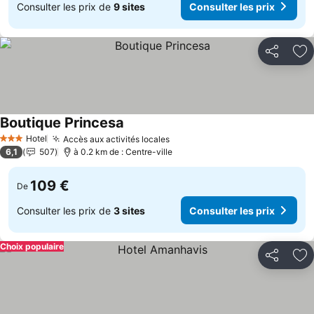
Consulter les prix de
9 sites
Consulter les prix
Partager
Aj
Boutique Princesa
Consulter les prix
Hotel
Accès aux activités locales
Consulter les prix
3 Étoiles
6,1
507
à 0.2 km de : Centre-ville
109 €
De
Consulter les prix de
3 sites
Consulter les prix
Choix populaire
Partager
Aj