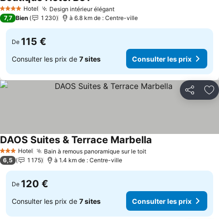
Consulter les prix
Hotel
Design intérieur élégant
Consulter les prix
4 Étoiles
7,7
Bien
1 230
à 6.8 km de : Centre-ville
115 €
De
Consulter les prix de
7 sites
Consulter les prix
Partager
Aj
DAOS Suites & Terrace Marbella
Consulter les prix
Hotel
Bain à remous panoramique sur le toit
Consulter les prix
3 Étoiles
6,5
1 175
à 1.4 km de : Centre-ville
120 €
De
Consulter les prix de
7 sites
Consulter les prix