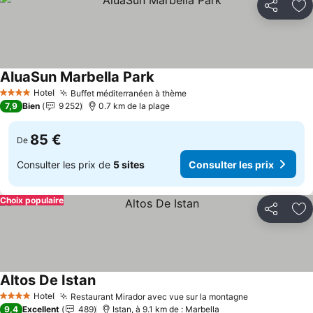
Partager
Aj
AluaSun Marbella Park
Consulter les prix
Hotel
Buffet méditerranéen à thème
Consulter les prix
4 Étoiles
7,9
Bien
9 252
0.7 km de la plage
85 €
De
Consulter les prix de
5 sites
Consulter les prix
Choix populaire
Partager
Aj
Altos De Istan
Consulter les prix
Hotel
Restaurant Mirador avec vue sur la montagne
Consulter le
4 Étoiles
9,4
Excellent
489
Istan, à 9.1 km de : Marbella