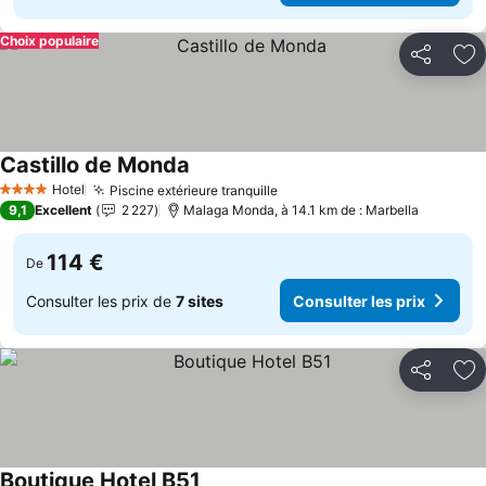
Choix populaire
Partager
Aj
Castillo de Monda
Consulter les prix
Hotel
Piscine extérieure tranquille
Consulter les prix
4 Étoiles
9,1
Excellent
2 227
Malaga Monda, à 14.1 km de : Marbella
114 €
De
Consulter les prix de
7 sites
Consulter les prix
Partager
Aj
Boutique Hotel B51