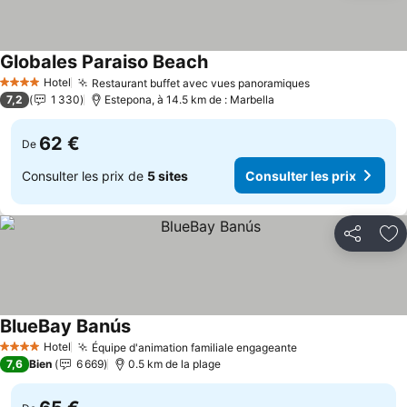
Globales Paraiso Beach
Consulter les prix
Hotel
Restaurant buffet avec vues panoramiques
Consulter les 
4 Étoiles
7,2
1 330
Estepona, à 14.5 km de : Marbella
62 €
De
Consulter les prix de
5 sites
Consulter les prix
Partager
Aj
BlueBay Banús
Consulter les prix
Hotel
Équipe d'animation familiale engageante
Consulter les pr
4 Étoiles
7,6
Bien
6 669
0.5 km de la plage