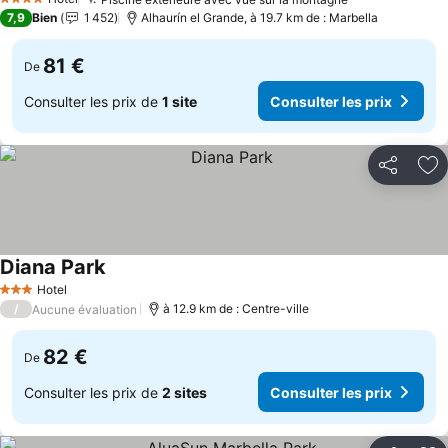
Consulter les
4 Étoiles
7,9
Bien
1 452
Alhaurín el Grande, à 19.7 km de : Marbella
81 €
De
Consulter les prix de
1 site
Consulter les prix
Partager
Aj
Diana Park
Consulter les prix
Hotel
3 Étoiles
/
à 12.9 km de : Centre-ville
Aucune évaluation
82 €
De
Consulter les prix de
2 sites
Consulter les prix