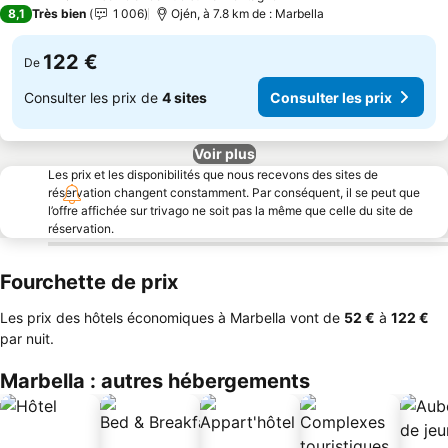
3 Étoiles
8,1
Très bien
1 006
Ojén, à 7.8 km de : Marbella
122 €
De
Consulter les prix de
4 sites
Consulter les prix
Voir plus
Les prix et les disponibilités que nous recevons des sites de
réservation changent constamment. Par conséquent, il se peut que
l’offre affichée sur trivago ne soit pas la même que celle du site de
réservation.
Fourchette de prix
Les prix des hôtels économiques à Marbella vont de
‎52 €
à
‎122 €
par nuit.
Marbella : autres hébergements