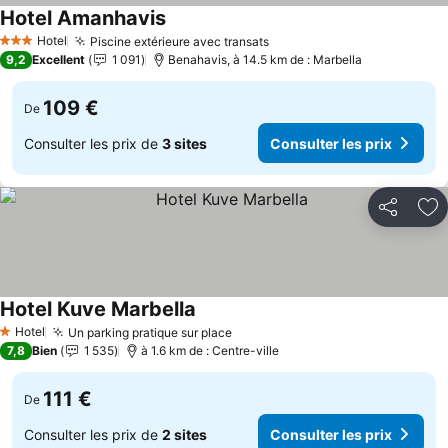
Hotel Amanhavis
Consulter les prix
Hotel
Piscine extérieure avec transats
Consulter les prix
3 Étoiles
9,2
Excellent
1 091
Benahavis, à 14.5 km de : Marbella
109 €
De
Consulter les prix de
3 sites
Consulter les prix
Partager
Aj
Hotel Kuve Marbella
Consulter les prix
Hotel
Un parking pratique sur place
Consulter les prix
1 Étoiles
7,8
Bien
1 535
à 1.6 km de : Centre-ville
111 €
De
Consulter les prix de
2 sites
Consulter les prix