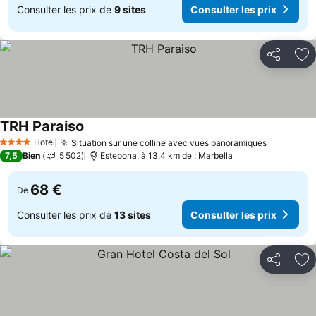
Consulter les prix de
9 sites
Consulter les prix
Partager
Aj
TRH Paraiso
Consulter les prix
Hotel
Situation sur une colline avec vues panoramiques
Consulter
4 Étoiles
7,5
Bien
5 502
Estepona, à 13.4 km de : Marbella
68 €
De
Consulter les prix de
13 sites
Consulter les prix
Partager
Aj