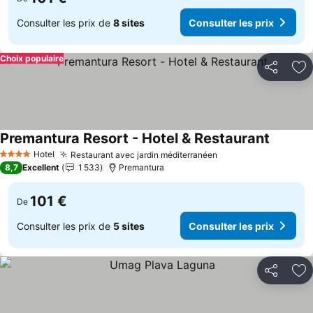
Consulter les prix de
8 sites
Consulter les prix
Choix populaire
Partager
Aj
Premantura Resort - Hotel & Restaurant
Hotel
Restaurant avec jardin méditerranéen
4 Étoiles
8,7
Excellent
1 533
Premantura
101 €
De
Consulter les prix de
5 sites
Consulter les prix
Partager
Aj