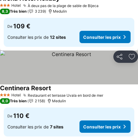
Hotel
À deux pas de la plage de sable de Bijeca
3 Étoiles
8,3
Très bien
3 239
Medulin
109 €
De
Consulter les prix de
12 sites
Consulter les prix
Partager
Aj
Centinera Resort
Hotel
Restaurant et terrasse Uvala en bord de mer
3 Étoiles
8,0
Très bien
2 158
Medulin
110 €
De
Consulter les prix de
7 sites
Consulter les prix