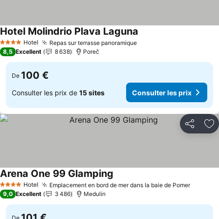
Hotel Molindrio Plava Laguna
Hotel
Repas sur terrasse panoramique
4 Étoiles
8,5
Excellent
8 638
Poreč
100 €
De
Consulter les prix de
15 sites
Consulter les prix
Partager
Aj
Arena One 99 Glamping
Hotel
Emplacement en bord de mer dans la baie de Pomer
4 Étoiles
9,0
Excellent
3 486
Medulin
101 €
De