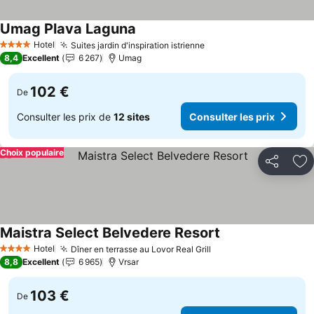
Umag Plava Laguna
Hotel
Suites jardin d'inspiration istrienne
4 Étoiles
8,4
Excellent
6 267
Umag
102 €
De
Consulter les prix de
12 sites
Consulter les prix
Choix populaire
Partager
Aj
Maistra Select Belvedere Resort
Hotel
Dîner en terrasse au Lovor Real Grill
4 Étoiles
8,8
Excellent
6 965
Vrsar
103 €
De