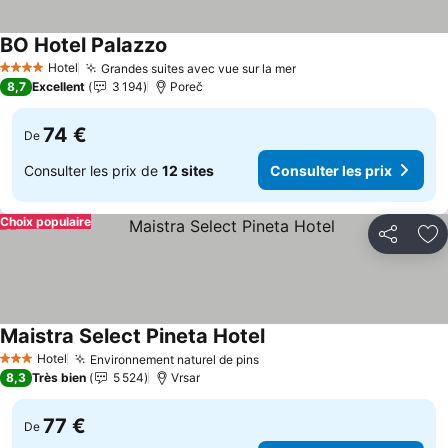
BO Hotel Palazzo
Hotel
Grandes suites avec vue sur la mer
4 Étoiles
8,7
Excellent
3 194
Poreč
74 €
De
Consulter les prix de
12 sites
Consulter les prix
Choix populaire
Partager
Aj
Maistra Select Pineta Hotel
Hotel
Environnement naturel de pins
3 Étoiles
8,3
Très bien
5 524
Vrsar
77 €
De