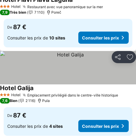
Hotel
Restaurant avec vue panoramique sur la mer
3 Étoiles
7,9
Très bien
7 110
Poreč
87 €
De
Consulter les prix de
10 sites
Consulter les prix
Partager
Aj
Hotel Galija
Hotel
Emplacement privilégié dans le centre-ville historique
3 Étoiles
7,6
Bien
2 116
Pula
87 €
De
Consulter les prix de
4 sites
Consulter les prix