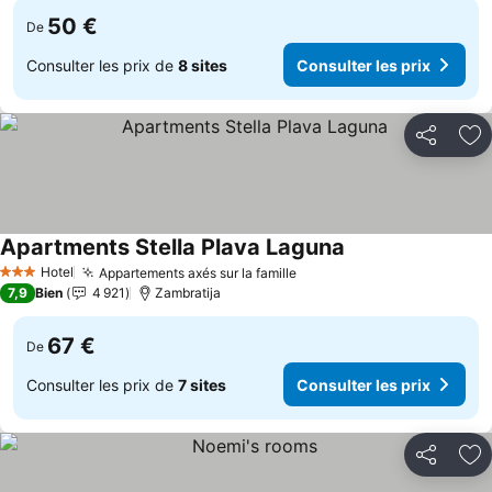
50 €
De
Consulter les prix de
8 sites
Consulter les prix
Partager
Aj
Apartments Stella Plava Laguna
Hotel
Appartements axés sur la famille
3 Étoiles
7,9
Bien
4 921
Zambratija
67 €
De
Consulter les prix de
7 sites
Consulter les prix
Partager
Aj