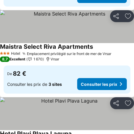
Partager
Aj
Maistra Select Riva Apartments
Hotel
Emplacement privilégié sur le front de mer de Vrsar
3 Étoiles
8,7
Excellent
1 670
Vrsar
82 €
De
Consulter les prix de
3 sites
Consulter les prix
Partager
Aj
Hotel Plavi Plava Laguna