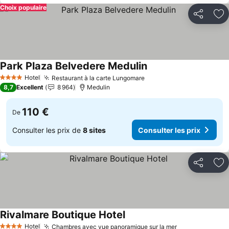
Choix populaire
Partager
Aj
Park Plaza Belvedere Medulin
Hotel
Restaurant à la carte Lungomare
4 Étoiles
8,7
Excellent
8 964
Medulin
110 €
De
Consulter les prix de
8 sites
Consulter les prix
Partager
Aj
Rivalmare Boutique Hotel
Hotel
Chambres avec vue panoramique sur la mer