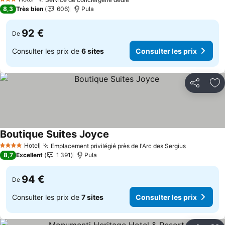
3 Étoiles
8,3
Très bien
606
Pula
92 €
De
Consulter les prix de
6 sites
Consulter les prix
Partager
Aj
Boutique Suites Joyce
Hotel
Emplacement privilégié près de l'Arc des Sergius
4 Étoiles
8,7
Excellent
1 391
Pula
94 €
De
Consulter les prix de
7 sites
Consulter les prix