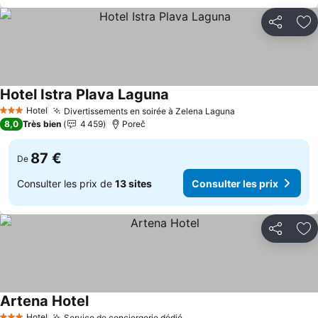
Partager
Aj
Hotel Istra Plava Laguna
Hotel
Divertissements en soirée à Zelena Laguna
3 Étoiles
8,0
Très bien
4 459
Poreč
87 €
De
Consulter les prix de
13 sites
Consulter les prix
Partager
Aj
Artena Hotel
Hotel
Service de conciergerie dédié