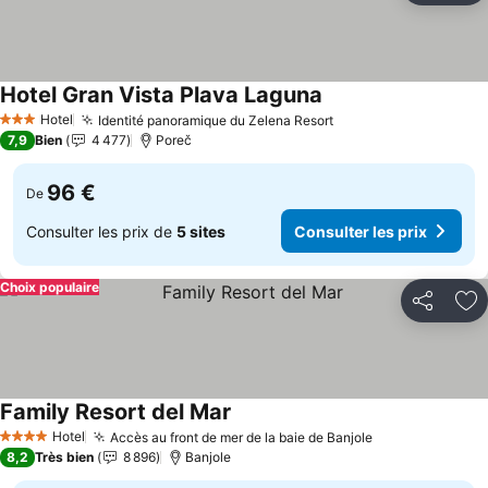
Hotel Gran Vista Plava Laguna
Hotel
Identité panoramique du Zelena Resort
3 Étoiles
7,9
Bien
4 477
Poreč
96 €
De
Consulter les prix de
5 sites
Consulter les prix
Choix populaire
Partager
Aj
Family Resort del Mar
Hotel
Accès au front de mer de la baie de Banjole
4 Étoiles
8,2
Très bien
8 896
Banjole