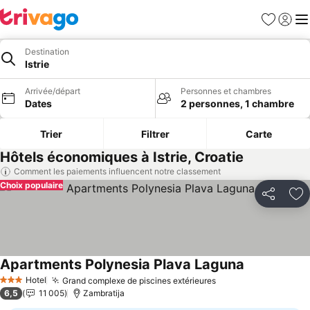
Favoris
Se con
Me
Destination
Istrie
Arrivée/départ
Personnes et chambres
Dates
2 personnes, 1 chambre
Trier
Filtrer
Carte
Hôtels économiques à Istrie, Croatie
Comment les paiements influencent notre classement
Choix populaire
Partager
Aj
Apartments Polynesia Plava Laguna
Hotel
Grand complexe de piscines extérieures
3 Étoiles
6,5
11 005
Zambratija