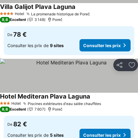
Villa Galijot Plava Laguna
Hotel
La promenade historique de Poreč
4 Étoiles
8,6
Excellent
3 148
Poreč
78 €
De
Consulter les prix de
9 sites
Consulter les prix
Partager
Aj
Hotel Mediteran Plava Laguna
Hotel
Piscines extérieures d'eau salée chauffées
3 Étoiles
8,6
Excellent
7 607
Poreč
82 €
De
Consulter les prix de
5 sites
Consulter les prix