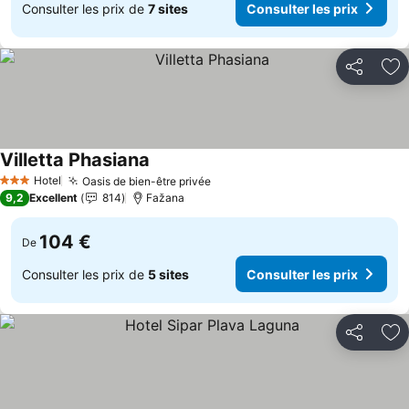
Consulter les prix de
7 sites
Consulter les prix
Partager
Aj
Villetta Phasiana
Hotel
Oasis de bien-être privée
3 Étoiles
9,2
Excellent
814
Fažana
104 €
De
Consulter les prix de
5 sites
Consulter les prix
Partager
Aj