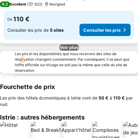
4 Étoiles
9,2
Excellent
622
Novigrad
110 €
De
Consulter les prix de
5 sites
Consulter les prix
Voir plus
Les prix et les disponibilités que nous recevons des sites de
réservation changent constamment. Par conséquent, il se peut que
l’offre affichée sur trivago ne soit pas la même que celle du site de
réservation.
Fourchette de prix
Les prix des hôtels économiques à Istrie vont de
‎50 €
à
‎110 €
par
nuit.
Istrie : autres hébergements