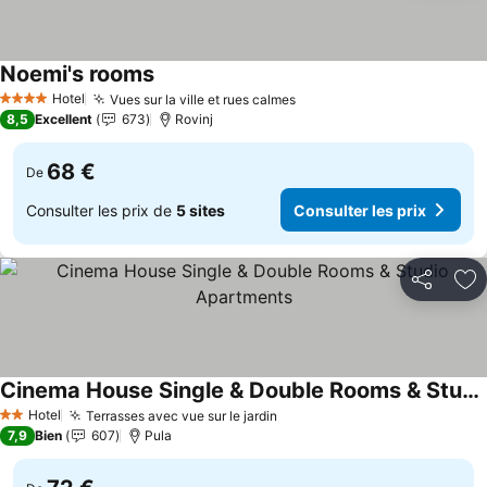
Noemi's rooms
Hotel
Vues sur la ville et rues calmes
4 Étoiles
8,5
Excellent
673
Rovinj
68 €
De
Consulter les prix de
5 sites
Consulter les prix
Partager
Aj
Cinema House Single & Double Rooms & Studio Apartments
Hotel
Terrasses avec vue sur le jardin
2 Étoiles
7,9
Bien
607
Pula