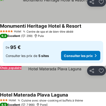
Partager
Aj
Monumenti Heritage Hotel & Resort
Hotel
Centre de spa et de bien-être dédié
5 Étoiles
9,3
Excellent
299
Pula
95 €
De
Consulter les prix de
5 sites
Consulter les prix
Choix populaire
Partager
Aj
Hotel Materada Plava Laguna
Hotel
Cuisine avec show-cooking et buffets à thème
3 Étoiles
8,5
Excellent
7 966
Poreč