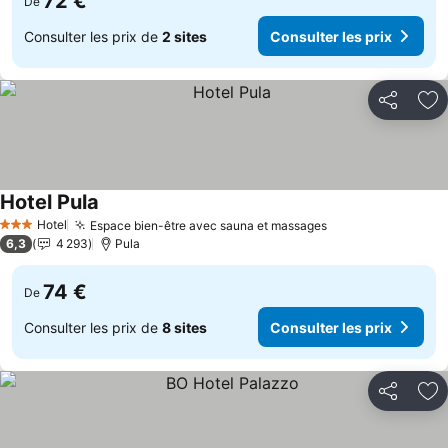
72 €
De
Consulter les prix de
2 sites
Consulter les prix
Partager
Aj
Hotel Pula
Hotel
Espace bien-être avec sauna et massages
3 Étoiles
6,3
4 293
Pula
74 €
De
Consulter les prix de
8 sites
Consulter les prix
Partager
Aj