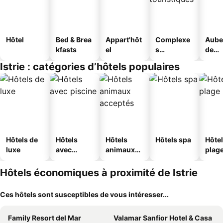
Hôtel
Bed & Brea
Appart'hôt
Complexe
Aube
kfasts
el
s
de
touristique
jeun
Istrie : catégories d’hôtels populaires
s
Hôtels de
Hôtels
Hôtels
Hôtels spa
Hôtel
luxe
avec
animaux
plag
piscine
acceptés
Hôtels économiques à proximité de Istrie
Ces hôtels sont susceptibles de vous intéresser...
Family Resort del Mar
Valamar Sanfior Hotel & Casa