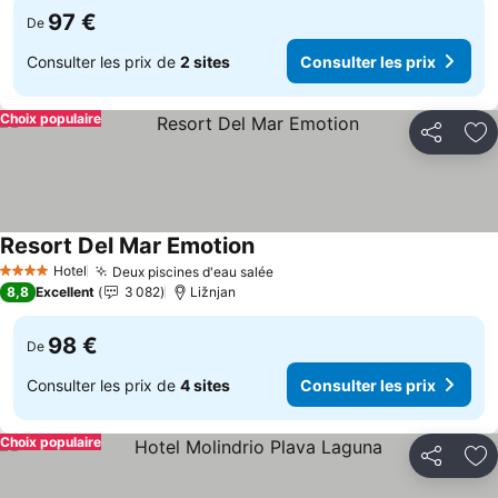
97 €
De
Consulter les prix de
2 sites
Consulter les prix
Choix populaire
Partager
Aj
Resort Del Mar Emotion
Hotel
Deux piscines d'eau salée
4 Étoiles
8,8
Excellent
3 082
Ližnjan
98 €
De
Consulter les prix de
4 sites
Consulter les prix
Choix populaire
Partager
Aj