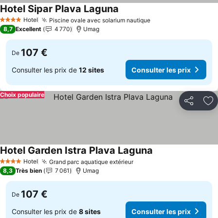
Hotel Sipar Plava Laguna
Hotel
Piscine ovale avec solarium nautique
4 Étoiles
8,7
Excellent
4 770
Umag
107 €
De
Consulter les prix de
12 sites
Consulter les prix
Choix populaire
Partager
Aj
Hotel Garden Istra Plava Laguna
Hotel
Grand parc aquatique extérieur
4 Étoiles
8,3
Très bien
7 061
Umag
107 €
De
Consulter les prix de
8 sites
Consulter les prix