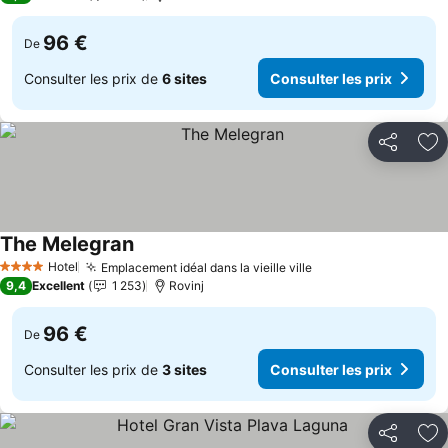
96 €
De
Consulter les prix de
6 sites
Consulter les prix
Partager
Aj
The Melegran
Hotel
Emplacement idéal dans la vieille ville
4 Étoiles
9,4
Excellent
1 253
Rovinj
96 €
De
Consulter les prix de
3 sites
Consulter les prix
Partager
Aj