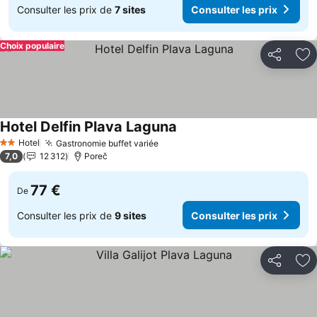
Consulter les prix de
7 sites
Consulter les prix
Choix populaire
Partager
Aj
Hotel Delfin Plava Laguna
Hotel
Gastronomie buffet variée
2 Étoiles
7,0
12 312
Poreč
77 €
De
Consulter les prix de
9 sites
Consulter les prix
Partager
Aj