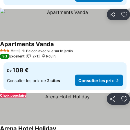
Partager
Aj
Apartments Vanda
Hotel
Balcon avec vue sur le jardin
3 Étoiles
9,1
Excellent
271
Rovinj
108 €
De
Consulter les prix de
2 sites
Consulter les prix
Choix populaire
Partager
Aj
Arena Hotel Holiday