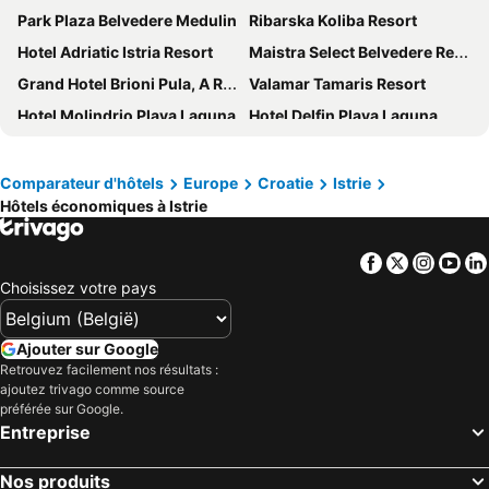
Park Plaza Belvedere Medulin
Ribarska Koliba Resort
Hotel Adriatic Istria Resort
Maistra Select Belvedere Resort
Grand Hotel Brioni Pula, A Radisson Collection Hotel
Valamar Tamaris Resort
Hotel Molindrio Plava Laguna
Hotel Delfin Plava Laguna
Grand Park Hotel Rovinj by Maistra Collection
Umag Plava Laguna
Villa Galijot Plava Laguna
Valamar Parentino Hotel
Comparateur d'hôtels
Europe
Croatie
Istrie
Hôtels économiques à Istrie
Hotel Parentium Plava Laguna
Lone Hotel by Maistra Collection
Eden Hotel by Maistra Collection
Park Plaza Arena Pula
Facebook
Twitter
Insta
Yo
Hotel Aurora Plava Laguna
MASLINICA Narcis Hotel
Choisissez votre pays
Petram Resort & Residences
Hotel Garden Istra Plava Laguna
Valamar Bellevue Resort
Maistra Select Island Hotel Istra
Ajouter sur Google
Hotel Pula
Maistra Select Pineta Hotel
Retrouvez facilement nos résultats :
ajoutez trivago comme source
Maistra Select Funtana All Inclusive Resort
Park Plaza Histria Pula
préférée sur Google.
Entreprise
Hotel Mediteran Plava Laguna
Blu Mare Hotel
Hotel Albatros Plava Laguna
Hotel Galija
Nos produits