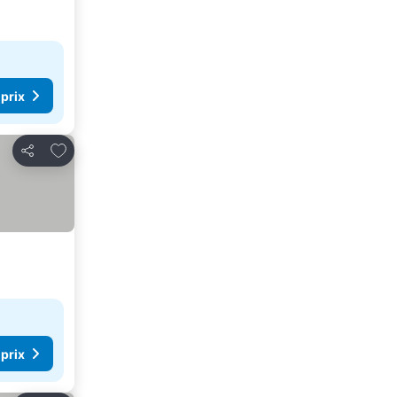
 prix
Ajouter à mes favoris
Partager
 prix