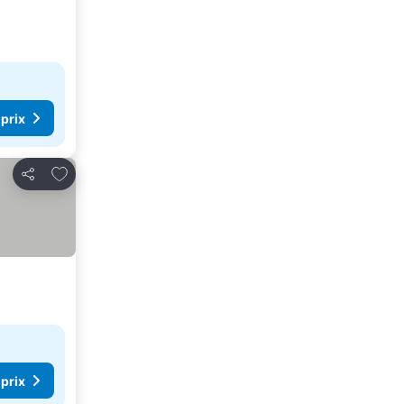
 prix
Ajouter à mes favoris
Partager
 prix