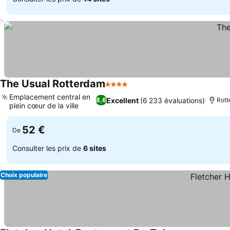
The Usual Rotterdam
4 Étoiles
Emplacement central en
Excellent
(6 233 évaluations)
8,6
Rott
plein cœur de la ville
52 €
De
Consulter les prix de
6 sites
Choix populaire