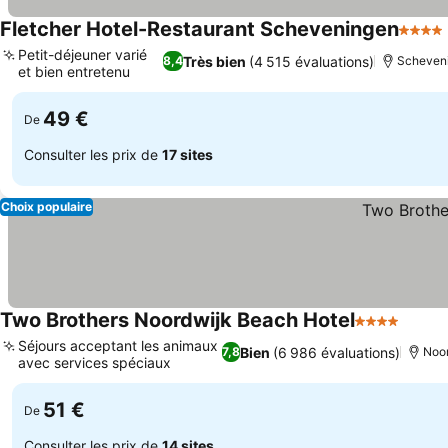
Fletcher Hotel-Restaurant Scheveningen
4 Étoi
Petit-déjeuner varié
Très bien
(4 515 évaluations)
8,4
Scheven
et bien entretenu
49 €
De
Consulter les prix de
17 sites
Choix populaire
Two Brothers Noordwijk Beach Hotel
4 Étoiles
Séjours acceptant les animaux
Bien
(6 986 évaluations)
7,8
Noo
avec services spéciaux
51 €
De
Consulter les prix de
14 sites