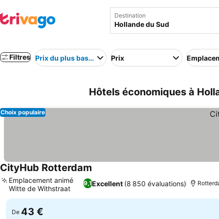
Destination
Filtres
Prix du plus bas au plus élevé
Prix
Emplace
Hôtels économiques à Holl
Choix populaire
CityHub Rotterdam
Emplacement animé
Excellent
(8 850 évaluations)
9,1
Rotter
Witte de Withstraat
43 €
De