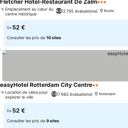
Fletcher Hotel-Restaurant De Zalm
3 Étoiles
Emplacement au cœur du
(2 795 évaluations)
6,5
Brielle
centre historique
52 €
De
Consulter les prix de
16 sites
easyHotel Rotterdam City Centre
2 Étoiles
Location de vélos pour
(7 682 évaluations)
7,3
Rotterdam
explorer la ville
52 €
De
Consulter les prix de
9 sites