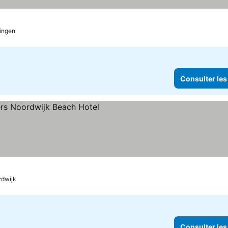
les
ingen
Consulter les
rdwijk
Consulter les