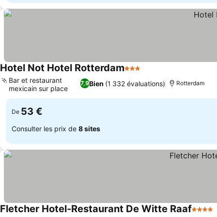
Hotel Not Hotel Rotterdam
3 Étoiles
Bar et restaurant
Bien
(1 332 évaluations)
7,9
Rotterdam
mexicain sur place
53 €
De
Consulter les prix de
8 sites
Fletcher Hotel-Restaurant De Witte Raaf
4 Étoil