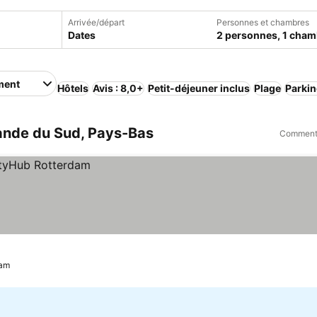
Arrivée/départ
Personnes et chambres
Dates
2 personnes, 1 cham
ment
Hôtels
Avis : 8,0+
Petit-déjeuner inclus
Plage
Parki
ande du Sud, Pays-Bas
Comment 
dam