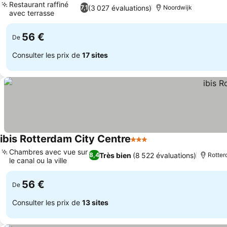
Restaurant raffiné
(3 027 évaluations)
7,1
Noordwijk
avec terrasse
56 €
De
Consulter les prix de
17 sites
ibis Rotterdam City Centre
3 Étoiles
Chambres avec vue sur
Très bien
(8 522 évaluations)
8,4
Rotte
le canal ou la ville
56 €
De
Consulter les prix de
13 sites