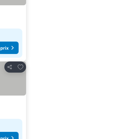
 prix
Ajouter à mes favoris
Partager
 prix