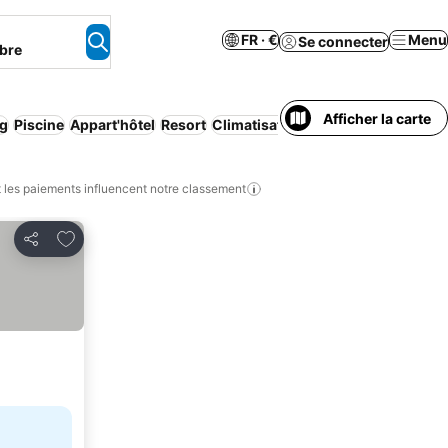
FR · €
Menu
Se connecter
bre
Afficher la carte
ng
Piscine
Appart'hôtel
Resort
Climatisation
Animaux acceptés
les paiements influencent notre classement
Ajouter à mes favoris
Partager