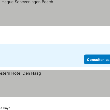
toiles
Consulter les
La Haye