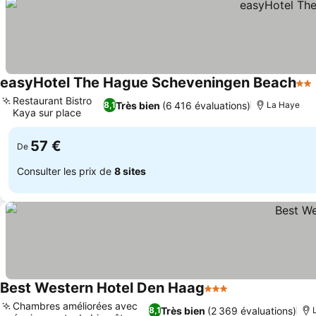
easyHotel The Hague Scheveningen Beach
2 É
Restaurant Bistro
Très bien
(6 416 évaluations)
8,1
La Haye
Kaya sur place
57 €
De
Consulter les prix de
8 sites
Best Western Hotel Den Haag
3 Étoiles
Chambres améliorées avec
Très bien
(2 369 évaluations)
8,1