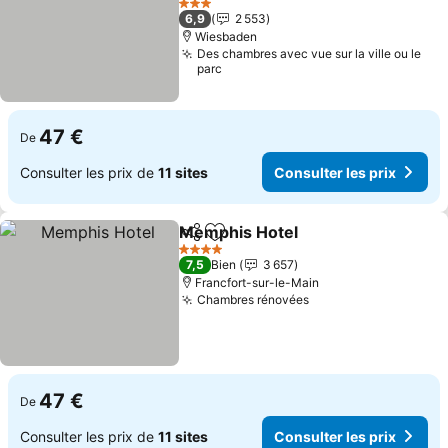
Consulter les prix
3 Étoiles
6,9
2 553
Wiesbaden
Des chambres avec vue sur la ville ou le
parc
47 €
De
Consulter les prix de
11 sites
Consulter les prix
Memphis Hotel
Partager
Ajouter à mes favoris
Consulter l
4 Étoiles
7,5
Bien
3 657
Francfort-sur-le-Main
Chambres rénovées
Consulter les prix
47 €
De
Consulter les prix de
11 sites
Consulter les prix