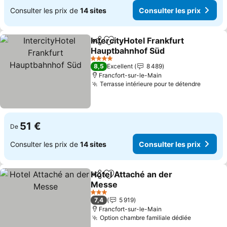
Consulter les prix de
14 sites
Consulter les prix
IntercityHotel Frankfurt
Partager
Ajouter à mes favoris
Hauptbahnhof Süd
Consulter les prix
4 Étoiles
8,5
Excellent
8 489
Francfort-sur-le-Main
Terrasse intérieure pour te détendre
Consult
51 €
De
Consulter les prix de
14 sites
Consulter les prix
Hotel Attaché an der
Partager
Ajouter à mes favoris
Messe
Consulter les prix
3 Étoiles
7,4
5 919
Francfort-sur-le-Main
Option chambre familiale dédiée
Consulter