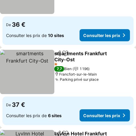
36 €
De
Consulter les prix de
10 sites
Consulter les prix
smartments Frankfurt
Partager
Ajouter à mes favoris
City-Ost
Consulter les prix
1 Étoiles
7,7
Bien
1 196
Francfort-sur-le-Main
Parking privé sur place
Consulter les pr
37 €
De
Consulter les prix de
6 sites
Consulter les prix
LyvInn Hotel Frankfurt