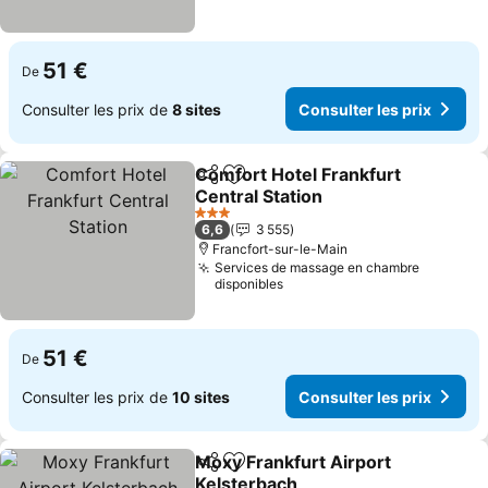
51 €
De
Consulter les prix de
8 sites
Consulter les prix
Comfort Hotel Frankfurt
Partager
Ajouter à mes favoris
Central Station
Consulter les prix
3 Étoiles
6,6
3 555
Francfort-sur-le-Main
Services de massage en chambre
disponibles
51 €
De
Consulter les prix de
10 sites
Consulter les prix
Moxy Frankfurt Airport
Partager
Ajouter à mes favoris
Kelsterbach