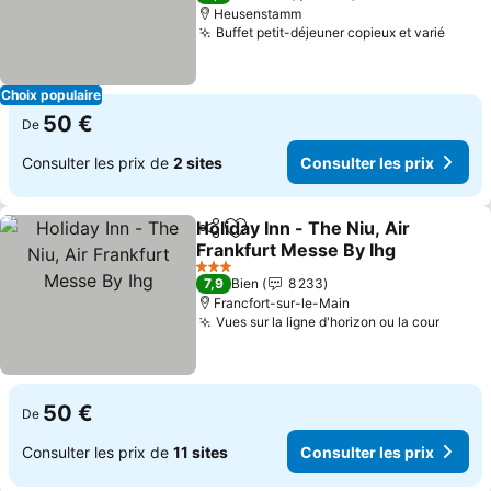
Heusenstamm
Buffet petit-déjeuner copieux et varié
Consu
Choix populaire
50 €
De
Consulter les prix de
2 sites
Consulter les prix
Holiday Inn - The Niu, Air
Partager
Ajouter à mes favoris
Frankfurt Messe By Ihg
Consulter les prix
3 Étoiles
7,9
Bien
8 233
Francfort-sur-le-Main
Vues sur la ligne d'horizon ou la cour
Consul
50 €
De
Consulter les prix de
11 sites
Consulter les prix