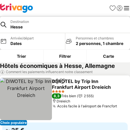
Favoris
Se con
Me
Destination
Hesse
Arrivée/départ
Personnes et chambres
Dates
2 personnes, 1 chambre
Trier
Filtrer
Carte
Hôtels économiques à Hesse, Allemagne
Comment les paiements influencent notre classement
DIWOTEL by Trip Inn
Partager
Ajouter à mes favoris
Frankfurt Airport Dreieich
Consulter les prix
4 Étoiles
8,3
Très bien
2 555
Dreieich
Accès facile à l'aéroport de Francfort
Consul
Choix populaire