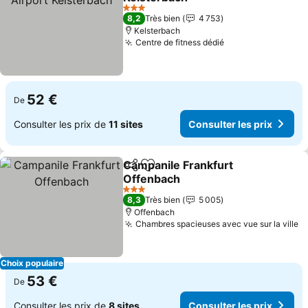
Consulter les prix
3 Étoiles
8,2
Très bien
4 753
Kelsterbach
Centre de fitness dédié
Consulter les pr
52 €
De
Consulter les prix de
11 sites
Consulter les prix
Campanile Frankfurt
Partager
Ajouter à mes favoris
Offenbach
Consulter les prix
3 Étoiles
8,3
Très bien
5 005
Offenbach
Chambres spacieuses avec vue sur la ville
Co
Choix populaire
53 €
De
Consulter les prix de
8 sites
Consulter les prix