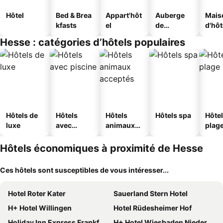
Hôtel
Bed & Brea
Appart'hôt
Auberge
Mais
kfasts
el
de
d'hô
jeunesse
Hesse : catégories d’hôtels populaires
Hôtels de
Hôtels
Hôtels
Hôtels spa
Hôtel
luxe
avec
animaux
plag
piscine
acceptés
Hôtels économiques à proximité de Hesse
Ces hôtels sont susceptibles de vous intéresser...
Hotel Roter Kater
Sauerland Stern Hotel
H+ Hotel Willingen
Hotel Rüdesheimer Hof
Holiday Inn Express Frankfurt - Messe By Ihg
H+ Hotel Wiesbaden Niedernhausen