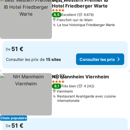
Best Western Premier IB
Partager
Ajouter à mes favoris
Hotel Friedberger Warte
Consulter les prix
4 Étoiles
8,5
Excellent
6 679
Francfort-sur-le-Main
La tour historique Friedberger Warte
Consult
51 €
De
Consulter les prix de
15 sites
Consulter les prix
NH Mannheim Viernheim
Partager
Ajouter à mes favoris
C
4 Étoiles
8,1
Très bien
4 242
Viernheim
Restaurant Avantgarde avec cuisine
internationale
Choix populaire
51 €
De