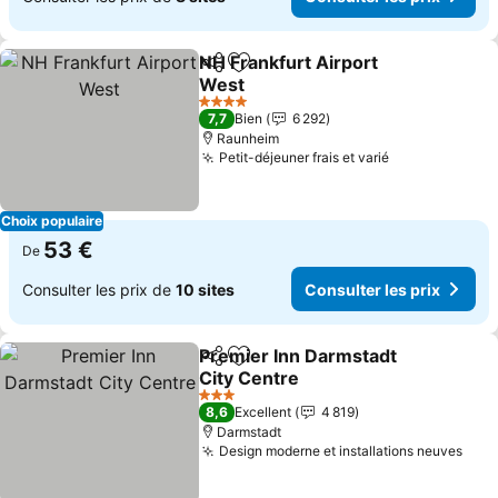
NH Frankfurt Airport
Partager
Ajouter à mes favoris
West
Consulter les prix
4 Étoiles
7,7
Bien
6 292
Raunheim
Petit-déjeuner frais et varié
Consulter les
Choix populaire
53 €
De
Consulter les prix de
10 sites
Consulter les prix
Premier Inn Darmstadt
Partager
Ajouter à mes favoris
City Centre
Consulter les prix
3 Étoiles
8,6
Excellent
4 819
Darmstadt
Design moderne et installations neuves
Cons