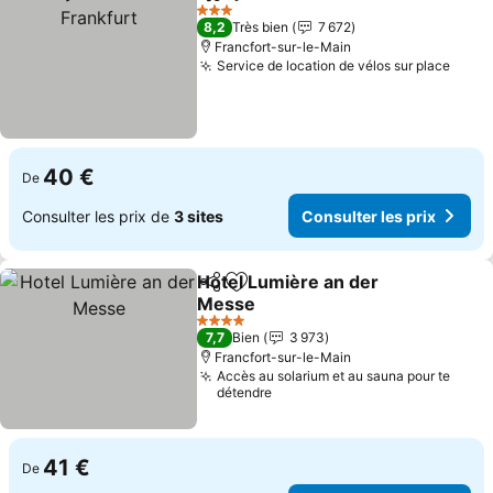
Partager
Ajouter à mes favoris
Cons
3 Étoiles
8,2
Très bien
7 672
Francfort-sur-le-Main
Service de location de vélos sur place
Consu
40 €
De
Consulter les prix de
3 sites
Consulter les prix
Hotel Lumière an der
Partager
Ajouter à mes favoris
Messe
Consulter les prix
4 Étoiles
7,7
Bien
3 973
Francfort-sur-le-Main
Accès au solarium et au sauna pour te
détendre
41 €
De