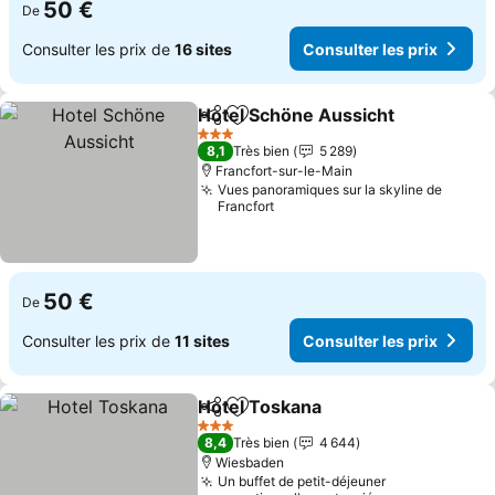
50 €
De
Consulter les prix de
16 sites
Consulter les prix
Hotel Schöne Aussicht
Partager
Ajouter à mes favoris
Con
3 Étoiles
8,1
Très bien
5 289
Francfort-sur-le-Main
Vues panoramiques sur la skyline de
Francfort
50 €
De
Consulter les prix de
11 sites
Consulter les prix
Hotel Toskana
Partager
Ajouter à mes favoris
Consulter le
3 Étoiles
8,4
Très bien
4 644
Wiesbaden
Un buffet de petit-déjeuner