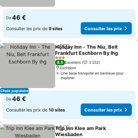
46 €
De
Consulter les prix de
9 sites
Consulter les prix
Holiday Inn - The Niu, Belt
Partager
Ajouter à mes favoris
Frankfurt Eschborn By Ihg
Consulter les prix
3 Étoiles
8,5
Excellent
3 252
Eschborn
Une base tranquille en banlieue pour
explorer
Choix populaire
46 €
De
Consulter les prix de
10 sites
Consulter les prix
Trip Inn Klee am Park
Partager
Ajouter à mes favoris
Wiesbaden