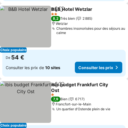
B&B Hotel Wetzlar
Partager
Ajouter à mes favoris
Consulte
2 Étoiles
8,2
Très bien
2 885
Wetzlar
Chambres insonorisées pour des séjours au
calme
Choix populaire
54 €
De
Consulter les prix de
10 sites
Consulter les prix
ibis budget Frankfurt City
Partager
Ajouter à mes favoris
Ost
Consulter les prix
1 Étoiles
7,9
Bien
6 717
Francfort-sur-le-Main
Un quartier d'Ostende plein de vie
Consulte
Choix populaire