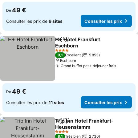
49 €
De
Consulter les prix de
9 sites
Consulter les prix
H+ Hotel Frankfurt
Partager
Ajouter à mes favoris
Eschborn
Consulter les prix
4 Étoiles
9,1
Excellent
5 853
Eschborn
Grand buffet petit-déjeuner frais
Consulter
49 €
De
Consulter les prix de
11 sites
Consulter les prix
Trip Inn Hotel Frankfurt-
Partager
Ajouter à mes favoris
Heusenstamm
Consulter les prix
4 Étoiles
8,1
Très bien
2 730