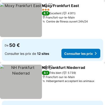
Moxy Frankfurt East
Partager
Ajouter à mes favoris
Consul
3 Étoiles
8,7
Excellent
4 911
Francfort-sur-le-Main
Centre de fitness ouvert 24h/24
Consulter
50 €
De
Consulter les prix de
12 sites
Consulter les prix
NH Frankfurt Niederrad
Partager
Ajouter à mes favoris
Co
8,1
Très bien
5 739
Francfort-sur-le-Main
Hébergement acceptant les animaux
Consul