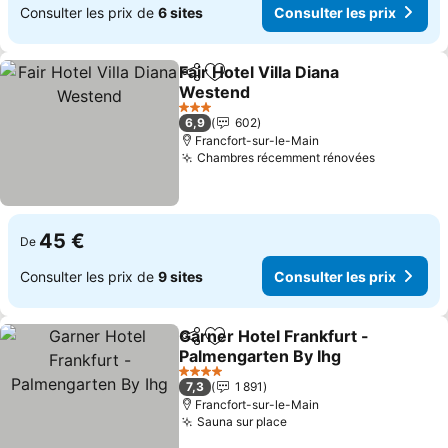
Consulter les prix de
6 sites
Consulter les prix
Fair Hotel Villa Diana
Partager
Ajouter à mes favoris
Westend
Consulter les prix
3 Étoiles
6,9
602
Francfort-sur-le-Main
Chambres récemment rénovées
Consulter
45 €
De
Consulter les prix de
9 sites
Consulter les prix
Garner Hotel Frankfurt -
Partager
Ajouter à mes favoris
Palmengarten By Ihg
Consulter les prix
4 Étoiles
7,3
1 891
Francfort-sur-le-Main
Sauna sur place
Consulter les prix