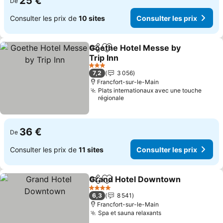
25 €
De
Consulter les prix de
10 sites
Consulter les prix
Goethe Hotel Messe by
Partager
Ajouter à mes favoris
Trip Inn
Consulter les prix
3 Étoiles
7,2
3 056
Francfort-sur-le-Main
Plats internationaux avec une touche
régionale
36 €
De
Consulter les prix de
11 sites
Consulter les prix
Grand Hotel Downtown
Partager
Ajouter à mes favoris
Co
4 Étoiles
6,3
8 541
Francfort-sur-le-Main
Spa et sauna relaxants
Consulter les pr