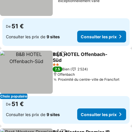
exceptionnellement varié
51 €
De
Consulter les prix de
9 sites
Consulter les prix
B&B HOTEL Offenbach-
Partager
Ajouter à mes favoris
Süd
Consulter les prix
2 Étoiles
7,5
Bien
2 524
Offenbach
Proximité du centre-ville de Francfort
Consu
Choix populaire
51 €
De
Consulter les prix de
9 sites
Consulter les prix