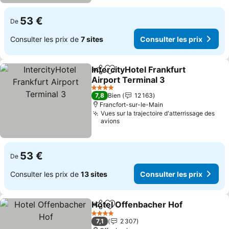
53 €
De
Consulter les prix de
7 sites
Consulter les prix
IntercityHotel Frankfurt
Partager
Ajouter à mes favoris
Airport Terminal 3
Consulter les prix
4 Étoiles
7,8
Bien
12 163
Francfort-sur-le-Main
Vues sur la trajectoire d'atterrissage des
avions
53 €
De
Consulter les prix de
13 sites
Consulter les prix
Hotel Offenbacher Hof
Partager
Ajouter à mes favoris
Con
4 Étoiles
7,1
2 307