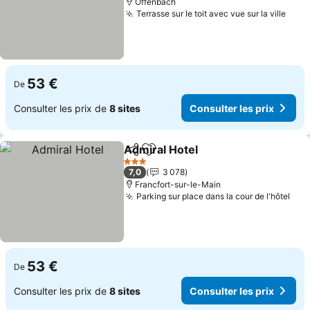
Offenbach
Terrasse sur le toit avec vue sur la ville
Cons
53 €
De
Consulter les prix de
8 sites
Consulter les prix
Admiral Hotel
Partager
Ajouter à mes favoris
Consulter les
3 Étoiles
7,0
3 078
Francfort-sur-le-Main
Parking sur place dans la cour de l'hôtel
Cons
53 €
De
Consulter les prix de
8 sites
Consulter les prix