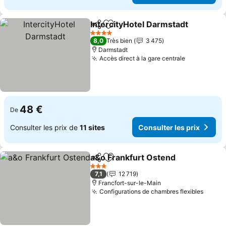
IntercityHotel Darmstadt
Partager
Ajouter à mes favoris
C
4 Étoiles
8,0
Très bien
3 475
Darmstadt
Accès direct à la gare centrale
Consulter l
48 €
De
Consulter les prix de
11 sites
Consulter les prix
a&o Frankfurt Ostend
Partager
Ajouter à mes favoris
Cons
3 Étoiles
7,1
12 719
Francfort-sur-le-Main
Configurations de chambres flexibles
Consul