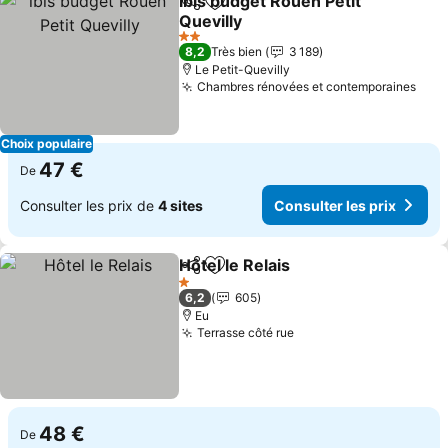
ibis budget Rouen Petit
Partager
Ajouter à mes favoris
Quevilly
2 Étoiles
8,2
Très bien
3 189
Le Petit-Quevilly
Chambres rénovées et contemporaines
Choix populaire
47 €
De
Consulter les prix de
4 sites
Consulter les prix
Hôtel le Relais
Partager
Ajouter à mes favoris
1 Étoiles
6,2
605
Eu
Terrasse côté rue
48 €
De