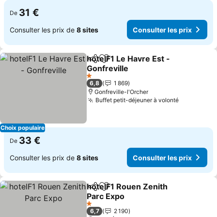
31 €
De
Consulter les prix de
8 sites
Consulter les prix
hotelF1 Le Havre Est -
Partager
Ajouter à mes favoris
Gonfreville
1 Étoiles
6,8
1 869
Gonfreville-l'Orcher
Buffet petit-déjeuner à volonté
Choix populaire
33 €
De
Consulter les prix de
8 sites
Consulter les prix
hotelF1 Rouen Zenith
Partager
Ajouter à mes favoris
Parc Expo
1 Étoiles
6,7
2 190