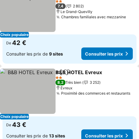
2 Étoiles
7,4
2 802
Le Grand-Quevilly
Chambres familiales avec mezzanine
Choix populaire
42 €
De
Consulter les prix de
9 sites
Consulter les prix
B&B HOTEL Evreux
Partager
Ajouter à mes favoris
2 Étoiles
8,2
Très bien
3 252
Évreux
Proximité des commerces et restaurants
Choix populaire
43 €
De
Consulter les prix de
13 sites
Consulter les prix