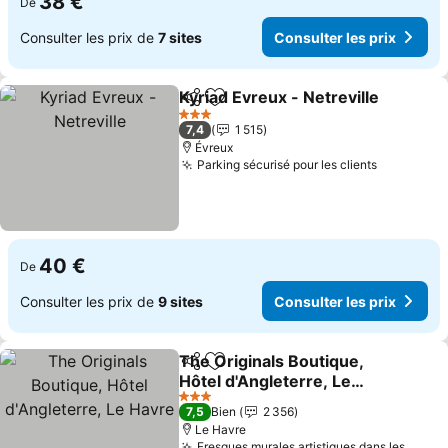
38 €
De
Consulter les prix de
7 sites
Consulter les prix
Kyriad Evreux - Netreville
Partager
Ajouter à mes favoris
3 Étoiles
7,4
1 515
Évreux
Parking sécurisé pour les clients
40 €
De
Consulter les prix de
9 sites
Consulter les prix
The Originals Boutique,
Partager
Ajouter à mes favoris
Hôtel d'Angleterre, Le
Havre
3 Étoiles
7,5
Bien
2 356
Le Havre
Fresques murales artistiques dans les