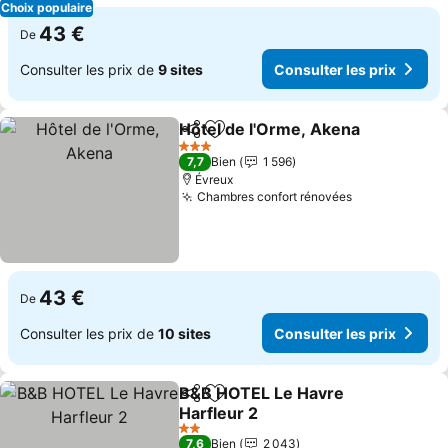
Choix populaire
43 €
De
Consulter les prix de
9 sites
Consulter les prix
Hôtel de l'Orme, Akena
Partager
Ajouter à mes favoris
3 Étoiles
7,7
Bien
1 596
Évreux
Chambres confort rénovées
43 €
De
Consulter les prix de
10 sites
Consulter les prix
B&B HOTEL Le Havre
Partager
Ajouter à mes favoris
Harfleur 2
2 Étoiles
7,6
Bien
2 043