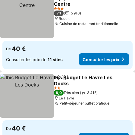
Partager
Ajouter à mes favoris
Centre
3 Étoiles
7,1
5 910
Rouen
Cuisine de restaurant traditionnelle
40 €
De
Consulter les prix de
11 sites
Consulter les prix
Ibis Budget Le Havre Les
Partager
Ajouter à mes favoris
Docks
2 Étoiles
8,0
Très bien
3 415
Le Havre
Petit-déjeuner buffet pratique
40 €
De