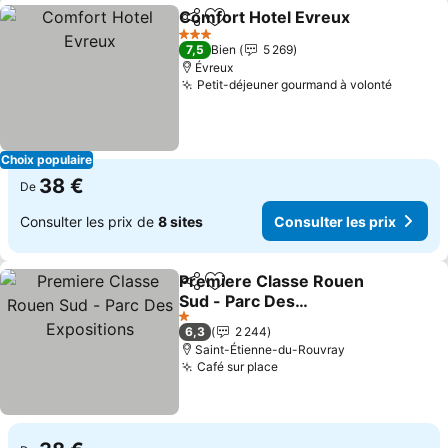
Comfort Hotel Evreux
Partager
Ajouter à mes favoris
3 Étoiles
7,5
Bien
5 269
Évreux
Petit-déjeuner gourmand à volonté
Choix populaire
38 €
De
Consulter les prix de
8 sites
Consulter les prix
Premiere Classe Rouen
Partager
Ajouter à mes favoris
Sud - Parc Des
Expositions
1 Étoiles
6,3
2 244
Saint-Étienne-du-Rouvray
Café sur place