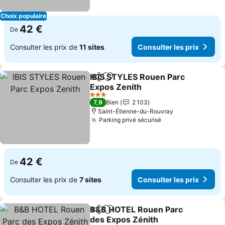
Choix populaire
42 €
De
Consulter les prix de
11 sites
Consulter les prix
IBIS STYLES Rouen Parc
Partager
Ajouter à mes favoris
Expos Zenith
3 Étoiles
7,9
Bien
2 103
Saint-Étienne-du-Rouvray
Parking privé sécurisé
42 €
De
Consulter les prix de
7 sites
Consulter les prix
B&B HOTEL Rouen Parc
Partager
Ajouter à mes favoris
des Expos Zénith