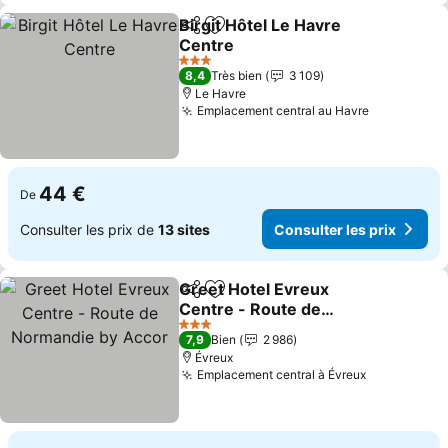
Birgit Hôtel Le Havre
Partager
Ajouter à mes favoris
Centre
3 Étoiles
8,4
Très bien
3 109
Le Havre
Emplacement central au Havre
44 €
De
Consulter les prix de
13 sites
Consulter les prix
Greet Hotel Evreux
Partager
Ajouter à mes favoris
Centre - Route de
Normandie by Accor
3 Étoiles
7,9
Bien
2 986
Évreux
Emplacement central à Évreux