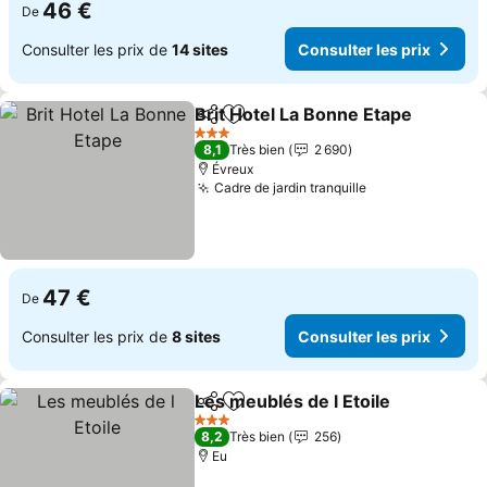
46 €
De
Consulter les prix de
14 sites
Consulter les prix
Brit Hotel La Bonne Etape
Partager
Ajouter à mes favoris
3 Étoiles
8,1
Très bien
2 690
Évreux
Cadre de jardin tranquille
47 €
De
Consulter les prix de
8 sites
Consulter les prix
Les meublés de l Etoile
Partager
Ajouter à mes favoris
3 Étoiles
8,2
Très bien
256
Eu