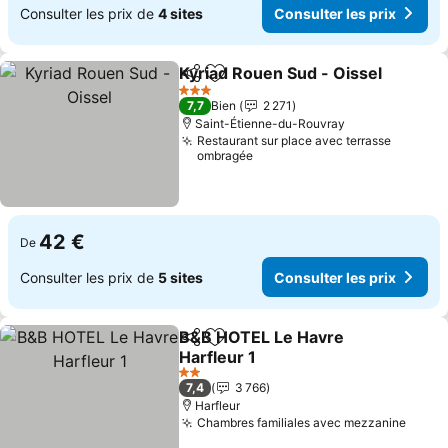
Consulter les prix de
4 sites
Consulter les prix
Kyriad Rouen Sud - Oissel
Partager
Ajouter à mes favoris
3 Étoiles
7,7
Bien
2 271
Saint-Étienne-du-Rouvray
Restaurant sur place avec terrasse
ombragée
42 €
De
Consulter les prix de
5 sites
Consulter les prix
B&B HOTEL Le Havre
Partager
Ajouter à mes favoris
Harfleur 1
2 Étoiles
7,4
3 766
Harfleur
Chambres familiales avec mezzanine