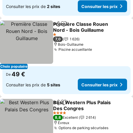
Consulter les prix de
2 sites
Consulter les prix
Première Classe Rouen
Partager
Ajouter à mes favoris
Nord - Bois Guillaume
1 Étoiles
7,0
1 626
Bois-Guillaume
Piscine accueillante
Choix populaire
49 €
De
Consulter les prix de
5 sites
Consulter les prix
Best Western Plus Palais
Partager
Ajouter à mes favoris
Des Congres
4 Étoiles
8,8
Excellent
2 614
Évreux
Options de parking sécurisées