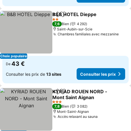
B&B HOTEL Dieppe
Partager
Ajouter à mes favoris
2 Étoiles
7,6
Bien
4 292
Saint-Aubin-sur-Scie
Chambres familiales avec mezzanine
Choix populaire
43 €
De
Consulter les prix de
13 sites
Consulter les prix
KYRIAD ROUEN NORD -
Partager
Ajouter à mes favoris
Mont Saint Aignan
3 Étoiles
7,8
Bien
3 082
Mont-Saint-Aignan
Accès relaxant au sauna