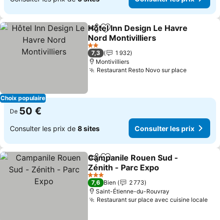
Hôtel Inn Design Le Havre
Partager
Ajouter à mes favoris
Nord Montivilliers
2 Étoiles
7,3
1 932
Montivilliers
Restaurant Resto Novo sur place
Choix populaire
50 €
De
Consulter les prix de
8 sites
Consulter les prix
Campanile Rouen Sud -
Partager
Ajouter à mes favoris
Zénith - Parc Expo
3 Étoiles
7,6
Bien
2 773
Saint-Étienne-du-Rouvray
Restaurant sur place avec cuisine locale