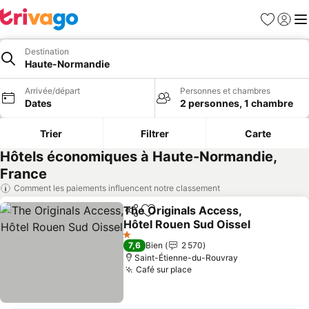
Favoris
Se con
Me
Destination
Haute-Normandie
Arrivée/départ
Personnes et chambres
Dates
2 personnes, 1 chambre
Trier
Filtrer
Carte
Hôtels économiques à Haute-Normandie,
France
Comment les paiements influencent notre classement
The Originals Access,
Partager
Ajouter à mes favoris
Hôtel Rouen Sud Oissel
1 Étoiles
7,6
Bien
2 570
Saint-Étienne-du-Rouvray
Café sur place