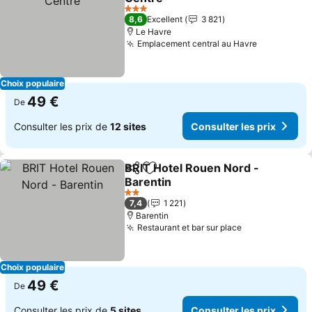
3 Étoiles
8,6
Excellent
3 821
Le Havre
Emplacement central au Havre
Choix populaire
49 €
De
Consulter les prix de
12 sites
Consulter les prix
BRIT Hotel Rouen Nord -
Partager
Ajouter à mes favoris
Barentin
2 Étoiles
7,4
1 221
Barentin
Restaurant et bar sur place
Choix populaire
49 €
De
Consulter les prix de
5 sites
Consulter les prix